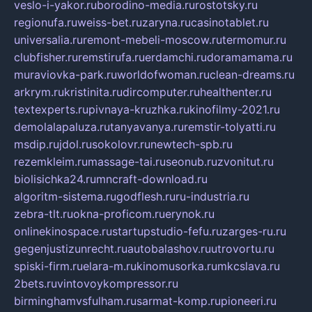
veslo-i-yakor.ru
borodino-media.ru
rostotsky.ru
regionufa.ru
weiss-bet.ru
zaryna.ru
casinotablet.ru
universalia.ru
remont-mebeli-moscow.ru
termomur.ru
clubfisher.ru
remstirufa.ru
erdamchi.ru
doramamama.ru
muraviovka-park.ru
worldofwoman.ru
clean-dreams.ru
arkrym.ru
kristinita.ru
dircomputer.ru
healthenter.ru
textexperts.ru
pivnaya-kruzhka.ru
kinofilmy-2021.ru
demolalapaluza.ru
tanyavanya.ru
remstir-tolyatti.ru
msdip.ru
jdol.ru
sokolovr.ru
newtech-spb.ru
rezemkleim.ru
massage-tai.ru
seonub.ru
zvonitut.ru
biolisichka24.ru
mncraft-download.ru
algoritm-sistema.ru
godflesh.ru
ru-industria.ru
zebra-tlt.ru
okna-proficom.ru
erynok.ru
onlinekinospace.ru
startupstudio-fefu.ru
zarges-ru.ru
gegenjustizunrecht.ru
autobalashov.ru
utrovortu.ru
spiski-firm.ru
elara-m.ru
kinomusorka.ru
mkcslava.ru
2bets.ru
vintovoykompressor.ru
birminghamvsfulham.ru
sarmat-komp.ru
pioneeri.ru