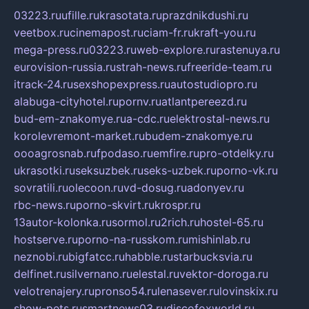
03223.ru
ufille.ru
krasotata.ru
prazdnikdushi.ru
veetbox.ru
cinemapost.ru
ciam-fr.ru
kraft-you.ru
mega-press.ru
03223.ru
web-explore.ru
rastenuya.ru
eurovision-russia.ru
strah-news.ru
freeride-team.ru
itrack-24.ru
sexshopexpress.ru
autostudiopro.ru
alabuga-cityhotel.ru
pornv.ru
atlantpereezd.ru
bud-em-znakomye.ru
a-cdc.ru
elektrostal-news.ru
korolevremont-market.ru
budem-znakomye.ru
oooagrosnab.ru
fpodaso.ru
emfire.ru
pro-otdelky.ru
ukrasotki.ru
seksuzbek.ru
seks-uzbek.ru
porno-vk.ru
sovratili.ru
olecoon.ru
vd-dosug.ru
adonyev.ru
rbc-news.ru
porno-skvirt.ru
krospr.ru
13autor-kolonka.ru
sormol.ru
2rich.ru
hostel-65.ru
hostserve.ru
porno-na-russkom.ru
mishinlab.ru
neznobi.ru
bigfatcc.ru
habble.ru
starbucksvia.ru
delfinet.ru
silvernano.ru
elestal.ru
vektor-doroga.ru
velotrenajery.ru
pronso54.ru
lenasever.ru
lovinskix.ru
show-pets.ru
smartnews03.ru
discofoxworld.ru