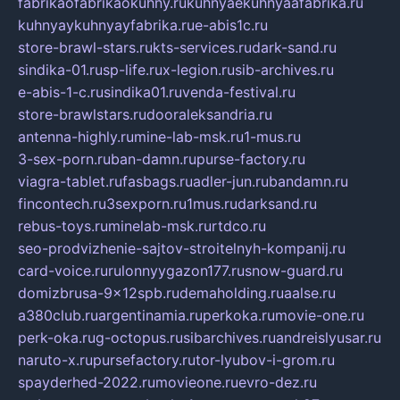
fabrikaofabrikaokuhny.ru
kuhnyaekuhnyaafabrika.ru
kuhnyaykuhnyayfabrika.ru
e-abis1c.ru
store-brawl-stars.ru
kts-services.ru
dark-sand.ru
sindika-01.ru
sp-life.ru
x-legion.ru
sib-archives.ru
e-abis-1-c.ru
sindika01.ru
venda-festival.ru
store-brawlstars.ru
dooraleksandria.ru
antenna-highly.ru
mine-lab-msk.ru
1-mus.ru
3-sex-porn.ru
ban-damn.ru
purse-factory.ru
viagra-tablet.ru
fasbags.ru
adler-jun.ru
bandamn.ru
fincontech.ru
3sexporn.ru
1mus.ru
darksand.ru
rebus-toys.ru
minelab-msk.ru
rtdco.ru
seo-prodvizhenie-sajtov-stroitelnyh-kompanij.ru
card-voice.ru
rulonnyygazon177.ru
snow-guard.ru
domizbrusa-9x12spb.ru
demaholding.ru
aalse.ru
a380club.ru
argentinamia.ru
perkoka.ru
movie-one.ru
perk-oka.ru
g-octopus.ru
sibarchives.ru
andreislyusar.ru
naruto-x.ru
pursefactory.ru
tor-lyubov-i-grom.ru
spayderhed-2022.ru
movieone.ru
evro-dez.ru