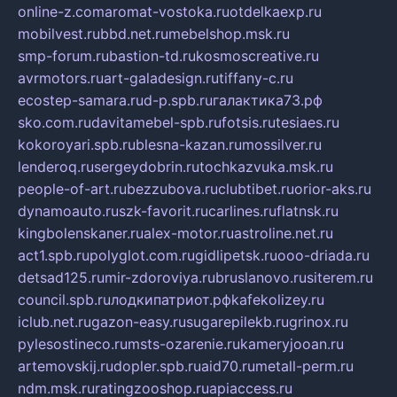
online-z.com
aromat-vostoka.ru
otdelkaexp.ru
mobilvest.ru
bbd.net.ru
mebelshop.msk.ru
smp-forum.ru
bastion-td.ru
kosmoscreative.ru
avrmotors.ru
art-galadesign.ru
tiffany-c.ru
ecostep-samara.ru
d-p.spb.ru
галактика73.рф
sko.com.ru
davitamebel-spb.ru
fotsis.ru
tesiaes.ru
kokoroyari.spb.ru
blesna-kazan.ru
mossilver.ru
lenderoq.ru
sergeydobrin.ru
tochkazvuka.msk.ru
people-of-art.ru
bezzubova.ru
clubtibet.ru
orior-aks.ru
dynamoauto.ru
szk-favorit.ru
carlines.ru
flatnsk.ru
kingbolenskaner.ru
alex-motor.ru
astroline.net.ru
act1.spb.ru
polyglot.com.ru
gidlipetsk.ru
ooo-driada.ru
detsad125.ru
mir-zdoroviya.ru
bruslanovo.ru
siterem.ru
council.spb.ru
лодкипатриот.рф
kafekolizey.ru
iclub.net.ru
gazon-easy.ru
sugarepilekb.ru
grinox.ru
pylesostineco.ru
msts-ozarenie.ru
kameryjooan.ru
artemovskij.ru
dopler.spb.ru
aid70.ru
metall-perm.ru
ndm.msk.ru
ratingzooshop.ru
apiaccess.ru