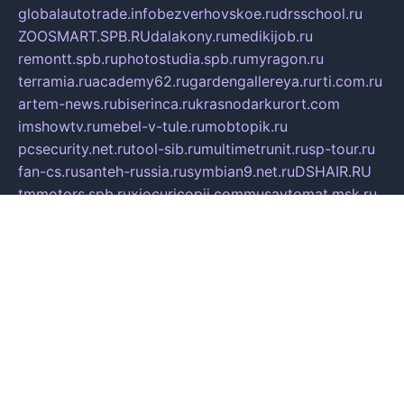
globalautotrade.info
bezverhovskoe.ru
drsschool.ru
ZOOSMART.SPB.RU
dalakony.ru
medikijob.ru
remontt.spb.ru
photostudia.spb.ru
myragon.ru
terramia.ru
academy62.ru
gardengallereya.ru
rti.com.ru
artem-news.ru
biserinca.ru
krasnodarkurort.com
imshowtv.ru
mebel-v-tule.ru
mobtopik.ru
pcsecurity.net.ru
tool-sib.ru
multimetrunit.ru
sp-tour.ru
fan-cs.ru
santeh-russia.ru
symbian9.net.ru
DSHAIR.RU
tmmotors.spb.ru
xjocuricopii.com
musavtomat.msk.ru
obustrojdom.ru
sovetcik.ru
ybaranovskaya.ru
ppknews.ru
cult-alshei.ru
JAPANRUSSIA.RU
proekciyamebel.ru
imper-finans.ru
rim.org.ru
glamourai.ru
brassminus.ru
zabor-pro.ru
ftn.pp.ru
dorogoe58.ru
laimengpacker.ru
kuzova-zapchasti.ru
sageerp.ru
taxodrom.ru
dsrazvitie.ru
hardcity.net.ru
ratinghomegames.ru
topservice25.ru
gubernyan.ru
gtglasslined.ru
ii4.ru
tssport.spb.ru
andorra24.com
blackwallstreet.ru
oboimos.ru
optim-doors.com.ru