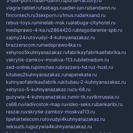
3-sex-porn.ru
ban-damn.ru
purse-factory.ru
viagra-tablet.ru
fasbags.ru
adler-jun.ru
bandamn.ru
fincontech.ru
3sexporn.ru
1mus.ru
darksand.ru
rebus-toys.ru
minelab-msk.ru
alabuga-cityhotel.ru
medsprawo-4-ka.ru
2864420.ru
blagodarenie-spb.ru
zajmy24.ru
tovudyi-4-kuhnyanazakaz.ru
brazzerscom.ru
medsprawo4ka.ru
xehyroo5kuhnyanazakaz.ru
fabrikayfabrikaefabrika.ru
vskrytie-zamkov-moskva-113.ru
biletnadom.ru
zed-online.ru
pimchax.ru
brazzers-hd.ru
z-host.ru
kitubeu2kuhnyanazakaz.ru
naperekate.ru
kuhnyaofabrikaufabrik.ru
kitubeu-2-kuhnyanazakaz.ru
xehyroo-5-kuhnyanazakaz.ru
cs-68.ru
guzywia-4-kuhnyanazakaz.ru
mir-tk.ru
vlknrussia.ru
cs68.ru
vladivostok-map.ru
video-seks.ru
bankaribi.ru
raszar.ru
vskrytie-zamkov-moskva113.ru
lipetsktelecom.ru
tovudyi4kuhnyanazakaz.ru
seksuzb.ru
guzywia4kuhnyanazakaz.ru