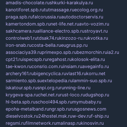
amadis-chocolate.ru
shkurki-karakulya.ru
kanotiforet.spb.ru
tutmassage.ru
ecolog.org.ru
praga.spb.ru
falcorussia.ru
autodoctorservis.ru
kamertondom.spb.ru
net-life.net.ru
avto-vozim.ru
sakhcamera.ru
alliance-electro.spb.ru
stroyavt.ru
controlweb1.ru
tdsak74.ru
kinzozo-ru.ru
kvotka.ru
iron-snab.ru
costa-bella.ru
eugrus.pp.ru
associaciya39.ru
primexpo.spb.ru
bezmorchin.ru
ia2.ru
cpt21.ru
ispecspb.ru
regahost.ru
kolosok-elita.ru
tae-kwon.ru
consrio.com.ru
insiam.ru
avegainfo.ru
archery161.ru
bigencyclica.ru
vlast16.ru
korru.net
sarmiento.spb.su
extelopedia.ru
lammin-suo.spb.ru
iskatour.spb.ru
snpi.org.ru
running-line.ru
krygeva-spa.ru
chel.net.ru
rust-loco.ru
dugshop.ru
hl-beta.spb.ru
school494.spb.ru
mymubaby.ru
epoha-metalband.ru
ngr.spb.ru
rusgosnews.com
dieselvostok.ru
24hostel.msk.ru
w-dev.ru
f-ship.ru
regsmi.ru
filmnetwork.ru
malinasp.ru
kinosvin.ru