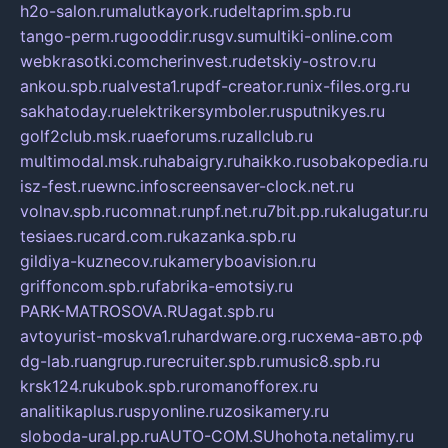
h2o-salon.ru
malutkayork.ru
deltaprim.spb.ru
tango-perm.ru
gooddir.ru
sgv.su
multiki-online.com
webkrasotki.com
cherinvest.ru
detskiy-ostrov.ru
ankou.spb.ru
alvesta1.ru
pdf-creator.ru
nix-files.org.ru
sakhatoday.ru
elektrikersymboler.ru
sputnikyes.ru
golf2club.msk.ru
aeforums.ru
zallclub.ru
multimodal.msk.ru
habaigry.ru
haikko.ru
sobakopedia.ru
isz-fest.ru
ewnc.info
screensaver-clock.net.ru
volnav.spb.ru
comnat.ru
npf.net.ru
7bit.pp.ru
kalugatur.ru
tesiaes.ru
card.com.ru
kazanka.spb.ru
gildiya-kuznecov.ru
kameryboavision.ru
griffoncom.spb.ru
fabrika-emotsiy.ru
PARK-MATROSOVA.RU
agat.spb.ru
avtoyurist-moskva1.ru
hardware.org.ru
схема-авто.рф
dg-lab.ru
angrup.ru
recruiter.spb.ru
music8.spb.ru
krsk124.ru
kubok.spb.ru
romanofforex.ru
analitikaplus.ru
spyonline.ru
zosikamery.ru
sloboda-ural.pp.ru
AUTO-COM.SU
hohota.net
alimy.ru