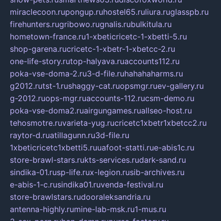
miraclecoon.ru
pongup.ru
hostel65.ru
liura.ru
glasspb.ru
firehunters.ru
gribowo.ru
gnalis.ru
bulkitula.ru
hometown-france.ru
1-xbeticricetc-1-xbetti-5.ru
shop-garena.ru
cricetc-1-xbetr-1-xbetcc-2.ru
one-life-story.ru
top-halyava.ru
accounts112.ru
poka-vse-doma-2.ru
3-d-file.ru
hahahaharms.ru
g2012.ru
tst-1.ru
shaggy-cat.ru
opsmgr.ru
ev-gallery.ru
g-2012.ru
ops-mgr.ru
accounts-112.ru
csm-demo.ru
poka-vse-doma2.ru
airgungames.ru
allseo-host.ru
tehosmotre.ru
varieta-yug.ru
cricetc1xbetr1xbetcc2.ru
raytor-d.ru
atillagunn.ru
3d-file.ru
1xbeticricetc1xbetti5.ru
uafoot-statti.ru
e-abis1c.ru
store-brawl-stars.ru
kts-services.ru
dark-sand.ru
sindika-01.ru
sp-life.ru
x-legion.ru
sib-archives.ru
e-abis-1-c.ru
sindika01.ru
venda-festival.ru
store-brawlstars.ru
dooraleksandria.ru
antenna-highly.ru
mine-lab-msk.ru
1-mus.ru