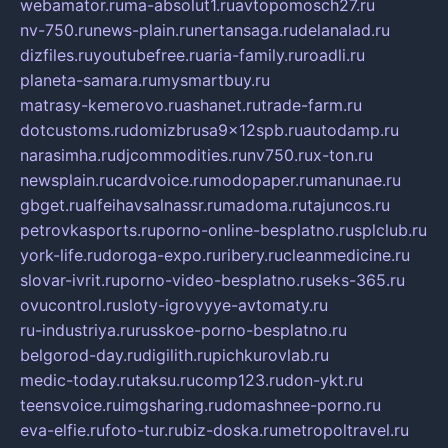
webamator.ru
ma-absolut1.ru
avtopomosch27.ru
nv-750.ru
news-plain.ru
nertansaga.ru
delanalad.ru
dizfiles.ru
youtubefree.ru
aria-family.ru
roadli.ru
planeta-samara.ru
mysmartbuy.ru
matrasy-kemerovo.ru
ashanet.ru
trade-farm.ru
dotcustoms.ru
domizbrusa9x12spb.ru
autodamp.ru
narasimha.ru
djcommodities.ru
nv750.ru
x-ton.ru
newsplain.ru
cardvoice.ru
modopaper.ru
manunae.ru
gbget.ru
alfeihavsalnassr.ru
madoma.ru
tajuncos.ru
petrovkasports.ru
porno-online-besplatno.ru
splclub.ru
york-life.ru
doroga-expo.ru
ribery.ru
cleanmedicine.ru
slovar-ivrit.ru
porno-video-besplatno.ru
seks-365.ru
ovucontrol.ru
sloty-igrovyye-avtomaty.ru
ru-industriya.ru
russkoe-porno-besplatno.ru
belgorod-day.ru
digilith.ru
pichkurovlab.ru
medic-today.ru
taksu.ru
comp123.ru
don-ykt.ru
teensvoice.ru
imgsharing.ru
domashnee-porno.ru
eva-elfie.ru
foto-tur.ru
biz-doska.ru
metropoltravel.ru