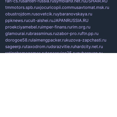
fan-cs.ru
santeh-russia.ru
symbian9.net.ru
DSHAIR.RU
tmmotors.spb.ru
xjocuricopii.com
musavtomat.msk.ru
obustrojdom.ru
sovetcik.ru
ybaranovskaya.ru
ppknews.ru
cult-alshei.ru
JAPANRUSSIA.RU
proekciyamebel.ru
imper-finans.ru
rim.org.ru
glamourai.ru
brassminus.ru
zabor-pro.ru
ftn.pp.ru
dorogoe58.ru
laimengpacker.ru
kuzova-zapchasti.ru
sageerp.ru
taxodrom.ru
dsrazvitie.ru
hardcity.net.ru
ratinghomegames.ru
topservice25.ru
gubernyan.ru
gtglasslined.ru
ii4.ru
tssport.spb.ru
andorra24.com
blackwallstreet.ru
oboimos.ru
optim-doors.com.ru
ikuch.ru
nycr.org.ru
npa21.ru
vremya-ch.spb.ru
desert000.ru
ivtorgi.ru
ifiori.ru
catalog-statei.ru
dcv.org.ru
spetsmaster174.ru
ipkameryhiseeu.ru
dum26.ru
ruspol.spb.ru
fr-opendp.ru
kam-solnyshko.ru
cheyenne-arapaho.ru
sevzapmetal.spb.ru
ted-lapidus.spb.ru
parasite-eliminator.ru
sigma-complete.ru
modernworld.ru
dama-moda.ru