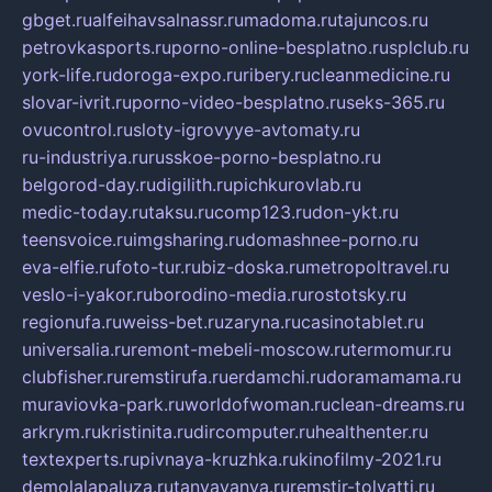
gbget.ru
alfeihavsalnassr.ru
madoma.ru
tajuncos.ru
petrovkasports.ru
porno-online-besplatno.ru
splclub.ru
york-life.ru
doroga-expo.ru
ribery.ru
cleanmedicine.ru
slovar-ivrit.ru
porno-video-besplatno.ru
seks-365.ru
ovucontrol.ru
sloty-igrovyye-avtomaty.ru
ru-industriya.ru
russkoe-porno-besplatno.ru
belgorod-day.ru
digilith.ru
pichkurovlab.ru
medic-today.ru
taksu.ru
comp123.ru
don-ykt.ru
teensvoice.ru
imgsharing.ru
domashnee-porno.ru
eva-elfie.ru
foto-tur.ru
biz-doska.ru
metropoltravel.ru
veslo-i-yakor.ru
borodino-media.ru
rostotsky.ru
regionufa.ru
weiss-bet.ru
zaryna.ru
casinotablet.ru
universalia.ru
remont-mebeli-moscow.ru
termomur.ru
clubfisher.ru
remstirufa.ru
erdamchi.ru
doramamama.ru
muraviovka-park.ru
worldofwoman.ru
clean-dreams.ru
arkrym.ru
kristinita.ru
dircomputer.ru
healthenter.ru
textexperts.ru
pivnaya-kruzhka.ru
kinofilmy-2021.ru
demolalapaluza.ru
tanyavanya.ru
remstir-tolyatti.ru