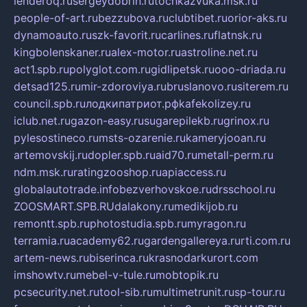
lenderoq.ru
sergeydobrin.ru
tochkazvuka.msk.ru
people-of-art.ru
bezzubova.ru
clubtibet.ru
orior-aks.ru
dynamoauto.ru
szk-favorit.ru
carlines.ru
flatnsk.ru
kingbolenskaner.ru
alex-motor.ru
astroline.net.ru
act1.spb.ru
polyglot.com.ru
gidlipetsk.ru
ooo-driada.ru
detsad125.ru
mir-zdoroviya.ru
bruslanovo.ru
siterem.ru
council.spb.ru
лодкипатриот.рф
kafekolizey.ru
iclub.net.ru
gazon-easy.ru
sugarepilekb.ru
grinox.ru
pylesostineco.ru
msts-ozarenie.ru
kameryjooan.ru
artemovskij.ru
dopler.spb.ru
aid70.ru
metall-perm.ru
ndm.msk.ru
ratingzooshop.ru
apiaccess.ru
globalautotrade.info
bezverhovskoe.ru
drsschool.ru
ZOOSMART.SPB.RU
dalakony.ru
medikijob.ru
remontt.spb.ru
photostudia.spb.ru
myragon.ru
terramia.ru
academy62.ru
gardengallereya.ru
rti.com.ru
artem-news.ru
biserinca.ru
krasnodarkurort.com
imshowtv.ru
mebel-v-tule.ru
mobtopik.ru
pcsecurity.net.ru
tool-sib.ru
multimetrunit.ru
sp-tour.ru