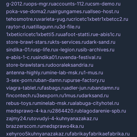
g-2012.ru
ops-mgr.ru
accounts-112.ru
csm-demo.ru
poka-vse-doma2.ru
airgungames.ru
allseo-host.ru
tehosmotre.ru
varieta-yug.ru
cricetc1xbetr1xbetcc2.ru
raytor-d.ru
atillagunn.ru
3d-file.ru
1xbeticricetc1xbetti5.ru
uafoot-statti.ru
e-abis1c.ru
store-brawl-stars.ru
kts-services.ru
dark-sand.ru
sindika-01.ru
sp-life.ru
x-legion.ru
sib-archives.ru
e-abis-1-c.ru
sindika01.ru
venda-festival.ru
store-brawlstars.ru
dooraleksandria.ru
antenna-highly.ru
mine-lab-msk.ru
1-mus.ru
3-sex-porn.ru
ban-damn.ru
purse-factory.ru
viagra-tablet.ru
fasbags.ru
adler-jun.ru
bandamn.ru
fincontech.ru
3sexporn.ru
1mus.ru
darksand.ru
rebus-toys.ru
minelab-msk.ru
alabuga-cityhotel.ru
medsprawo-4-ka.ru
2864420.ru
blagodarenie-spb.ru
zajmy24.ru
tovudyi-4-kuhnyanazakaz.ru
brazzerscom.ru
medsprawo4ka.ru
xehyroo5kuhnyanazakaz.ru
fabrikayfabrikaefabrika.ru