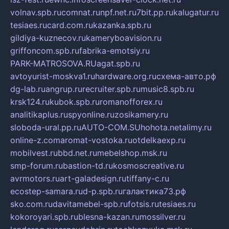
volnav.spb.ru
comnat.ru
npf.net.ru
7bit.pp.ru
kalugatur.ru
tesiaes.ru
card.com.ru
kazanka.spb.ru
gildiya-kuznecov.ru
kameryboavision.ru
griffoncom.spb.ru
fabrika-emotsiy.ru
PARK-MATROSOVA.RU
agat.spb.ru
avtoyurist-moskva1.ru
hardware.org.ru
схема-авто.рф
dg-lab.ru
angrup.ru
recruiter.spb.ru
music8.spb.ru
krsk124.ru
kubok.spb.ru
romanofforex.ru
analitikaplus.ru
spyonline.ru
zosikamery.ru
sloboda-ural.pp.ru
AUTO-COM.SU
hohota.net
alimy.ru
online-z.com
aromat-vostoka.ru
otdelkaexp.ru
mobilvest.ru
bbd.net.ru
mebelshop.msk.ru
smp-forum.ru
bastion-td.ru
kosmoscreative.ru
avrmotors.ru
art-galadesign.ru
tiffany-c.ru
ecostep-samara.ru
d-p.spb.ru
галактика73.рф
sko.com.ru
davitamebel-spb.ru
fotsis.ru
tesiaes.ru
kokoroyari.spb.ru
blesna-kazan.ru
mossilver.ru