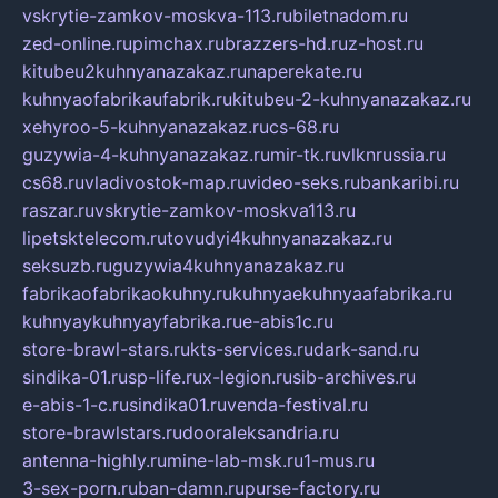
vskrytie-zamkov-moskva-113.ru
biletnadom.ru
zed-online.ru
pimchax.ru
brazzers-hd.ru
z-host.ru
kitubeu2kuhnyanazakaz.ru
naperekate.ru
kuhnyaofabrikaufabrik.ru
kitubeu-2-kuhnyanazakaz.ru
xehyroo-5-kuhnyanazakaz.ru
cs-68.ru
guzywia-4-kuhnyanazakaz.ru
mir-tk.ru
vlknrussia.ru
cs68.ru
vladivostok-map.ru
video-seks.ru
bankaribi.ru
raszar.ru
vskrytie-zamkov-moskva113.ru
lipetsktelecom.ru
tovudyi4kuhnyanazakaz.ru
seksuzb.ru
guzywia4kuhnyanazakaz.ru
fabrikaofabrikaokuhny.ru
kuhnyaekuhnyaafabrika.ru
kuhnyaykuhnyayfabrika.ru
e-abis1c.ru
store-brawl-stars.ru
kts-services.ru
dark-sand.ru
sindika-01.ru
sp-life.ru
x-legion.ru
sib-archives.ru
e-abis-1-c.ru
sindika01.ru
venda-festival.ru
store-brawlstars.ru
dooraleksandria.ru
antenna-highly.ru
mine-lab-msk.ru
1-mus.ru
3-sex-porn.ru
ban-damn.ru
purse-factory.ru