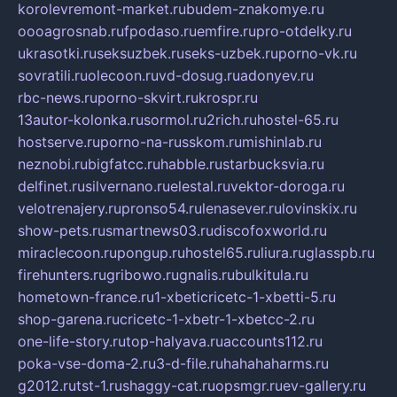
korolevremont-market.ru
budem-znakomye.ru
oooagrosnab.ru
fpodaso.ru
emfire.ru
pro-otdelky.ru
ukrasotki.ru
seksuzbek.ru
seks-uzbek.ru
porno-vk.ru
sovratili.ru
olecoon.ru
vd-dosug.ru
adonyev.ru
rbc-news.ru
porno-skvirt.ru
krospr.ru
13autor-kolonka.ru
sormol.ru
2rich.ru
hostel-65.ru
hostserve.ru
porno-na-russkom.ru
mishinlab.ru
neznobi.ru
bigfatcc.ru
habble.ru
starbucksvia.ru
delfinet.ru
silvernano.ru
elestal.ru
vektor-doroga.ru
velotrenajery.ru
pronso54.ru
lenasever.ru
lovinskix.ru
show-pets.ru
smartnews03.ru
discofoxworld.ru
miraclecoon.ru
pongup.ru
hostel65.ru
liura.ru
glasspb.ru
firehunters.ru
gribowo.ru
gnalis.ru
bulkitula.ru
hometown-france.ru
1-xbeticricetc-1-xbetti-5.ru
shop-garena.ru
cricetc-1-xbetr-1-xbetcc-2.ru
one-life-story.ru
top-halyava.ru
accounts112.ru
poka-vse-doma-2.ru
3-d-file.ru
hahahaharms.ru
g2012.ru
tst-1.ru
shaggy-cat.ru
opsmgr.ru
ev-gallery.ru