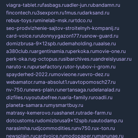
viagra-tablet.ru
fasbags.ru
adler-jun.ru
bandamn.ru
fincontech.ru
3sexporn.ru
1mus.ru
darksand.ru
rebus-toys.ru
minelab-msk.ru
rtdco.ru
seo-prodvizhenie-sajtov-stroitelnyh-kompanij.ru
card-voice.ru
rulonnyygazon177.ru
snow-guard.ru
domizbrusa-9x12spb.ru
demaholding.ru
aalse.ru
a380club.ru
argentinamia.ru
perkoka.ru
movie-one.ru
perk-oka.ru
g-octopus.ru
sibarchives.ru
andreislyusar.ru
naruto-x.ru
pursefactory.ru
tor-lyubov-i-grom.ru
spayderhed-2022.ru
movieone.ru
evro-dez.ru
webamator.ru
ma-absolut1.ru
avtopomosch27.ru
nv-750.ru
news-plain.ru
nertansaga.ru
delanalad.ru
dizfiles.ru
youtubefree.ru
aria-family.ru
roadli.ru
planeta-samara.ru
mysmartbuy.ru
matrasy-kemerovo.ru
ashanet.ru
trade-farm.ru
dotcustoms.ru
domizbrusa9x12spb.ru
autodamp.ru
narasimha.ru
djcommodities.ru
nv750.ru
x-ton.ru
newsplain.ru
cardvoice.ru
modopaper.ru
manunae.ru