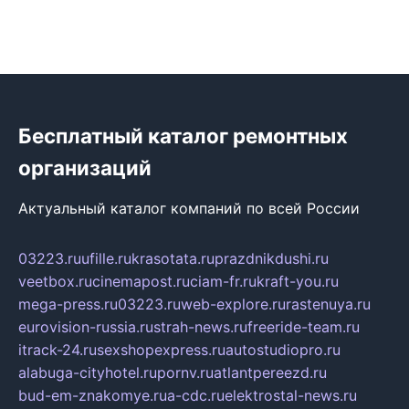
Бесплатный каталог ремонтных
организаций
Актуальный каталог компаний по всей России
03223.ru
ufille.ru
krasotata.ru
prazdnikdushi.ru
veetbox.ru
cinemapost.ru
ciam-fr.ru
kraft-you.ru
mega-press.ru
03223.ru
web-explore.ru
rastenuya.ru
eurovision-russia.ru
strah-news.ru
freeride-team.ru
itrack-24.ru
sexshopexpress.ru
autostudiopro.ru
alabuga-cityhotel.ru
pornv.ru
atlantpereezd.ru
bud-em-znakomye.ru
a-cdc.ru
elektrostal-news.ru