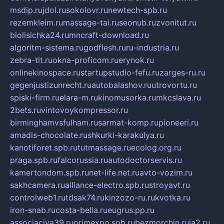
msdip.ru
jdol.ru
sokolovr.ru
newtech-spb.ru
rezemkleim.ru
massage-tai.ru
seonub.ru
zvonitut.ru
biolisichka24.ru
mncraft-download.ru
algoritm-sistema.ru
godflesh.ru
ru-industria.ru
zebra-tlt.ru
okna-proficom.ru
erynok.ru
onlinekinospace.ru
startupstudio-fefu.ru
zarges-ru.ru
gegenjustizunrecht.ru
autobalashov.ru
utrovortu.ru
spiski-firm.ru
elara-m.ru
kinomusorka.ru
mkcslava.ru
2bets.ru
vintovoykompressor.ru
birminghamvsfulham.ru
sarmat-komp.ru
pioneeri.ru
amadis-chocolate.ru
shkurki-karakulya.ru
kanotiforet.spb.ru
tutmassage.ru
ecolog.org.ru
praga.spb.ru
falcorussia.ru
autodoctorservis.ru
kamertondom.spb.ru
net-life.net.ru
avto-vozim.ru
sakhcamera.ru
alliance-electro.spb.ru
stroyavt.ru
controlweb1.ru
tdsak74.ru
kinzozo-ru.ru
kvotka.ru
iron-snab.ru
costa-bella.ru
eugrus.pp.ru
associaciya39.ru
primexpo.spb.ru
bezmorchin.ru
ia2.ru