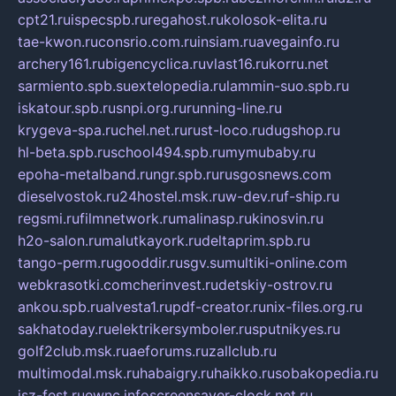
cpt21.ru
ispecspb.ru
regahost.ru
kolosok-elita.ru
tae-kwon.ru
consrio.com.ru
insiam.ru
avegainfo.ru
archery161.ru
bigencyclica.ru
vlast16.ru
korru.net
sarmiento.spb.su
extelopedia.ru
lammin-suo.spb.ru
iskatour.spb.ru
snpi.org.ru
running-line.ru
krygeva-spa.ru
chel.net.ru
rust-loco.ru
dugshop.ru
hl-beta.spb.ru
school494.spb.ru
mymubaby.ru
epoha-metalband.ru
ngr.spb.ru
rusgosnews.com
dieselvostok.ru
24hostel.msk.ru
w-dev.ru
f-ship.ru
regsmi.ru
filmnetwork.ru
malinasp.ru
kinosvin.ru
h2o-salon.ru
malutkayork.ru
deltaprim.spb.ru
tango-perm.ru
gooddir.ru
sgv.su
multiki-online.com
webkrasotki.com
cherinvest.ru
detskiy-ostrov.ru
ankou.spb.ru
alvesta1.ru
pdf-creator.ru
nix-files.org.ru
sakhatoday.ru
elektrikersymboler.ru
sputnikyes.ru
golf2club.msk.ru
aeforums.ru
zallclub.ru
multimodal.msk.ru
habaigry.ru
haikko.ru
sobakopedia.ru
isz-fest.ru
ewnc.info
screensaver-clock.net.ru