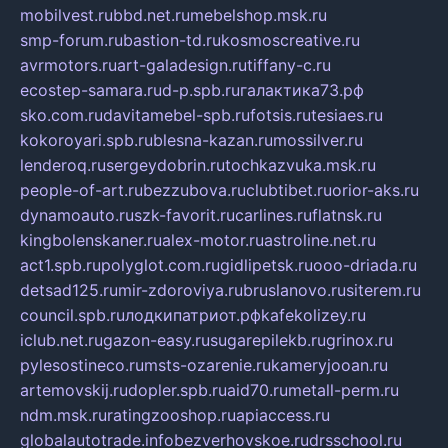
mobilvest.ru
bbd.net.ru
mebelshop.msk.ru
smp-forum.ru
bastion-td.ru
kosmoscreative.ru
avrmotors.ru
art-galadesign.ru
tiffany-c.ru
ecostep-samara.ru
d-p.spb.ru
галактика73.рф
sko.com.ru
davitamebel-spb.ru
fotsis.ru
tesiaes.ru
kokoroyari.spb.ru
blesna-kazan.ru
mossilver.ru
lenderoq.ru
sergeydobrin.ru
tochkazvuka.msk.ru
people-of-art.ru
bezzubova.ru
clubtibet.ru
orior-aks.ru
dynamoauto.ru
szk-favorit.ru
carlines.ru
flatnsk.ru
kingbolenskaner.ru
alex-motor.ru
astroline.net.ru
act1.spb.ru
polyglot.com.ru
gidlipetsk.ru
ooo-driada.ru
detsad125.ru
mir-zdoroviya.ru
bruslanovo.ru
siterem.ru
council.spb.ru
лодкипатриот.рф
kafekolizey.ru
iclub.net.ru
gazon-easy.ru
sugarepilekb.ru
grinox.ru
pylesostineco.ru
msts-ozarenie.ru
kameryjooan.ru
artemovskij.ru
dopler.spb.ru
aid70.ru
metall-perm.ru
ndm.msk.ru
ratingzooshop.ru
apiaccess.ru
globalautotrade.info
bezverhovskoe.ru
drsschool.ru