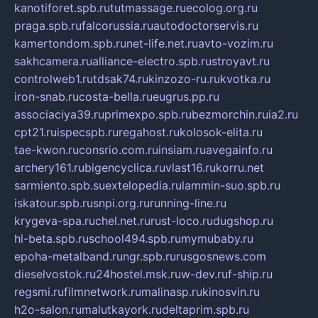
kanotiforet.spb.ru
tutmassage.ru
ecolog.org.ru
praga.spb.ru
falcorussia.ru
autodoctorservis.ru
kamertondom.spb.ru
net-life.net.ru
avto-vozim.ru
sakhcamera.ru
alliance-electro.spb.ru
stroyavt.ru
controlweb1.ru
tdsak74.ru
kinzozo-ru.ru
kvotka.ru
iron-snab.ru
costa-bella.ru
eugrus.pp.ru
associaciya39.ru
primexpo.spb.ru
bezmorchin.ru
ia2.ru
cpt21.ru
ispecspb.ru
regahost.ru
kolosok-elita.ru
tae-kwon.ru
consrio.com.ru
insiam.ru
avegainfo.ru
archery161.ru
bigencyclica.ru
vlast16.ru
korru.net
sarmiento.spb.su
extelopedia.ru
lammin-suo.spb.ru
iskatour.spb.ru
snpi.org.ru
running-line.ru
krygeva-spa.ru
chel.net.ru
rust-loco.ru
dugshop.ru
hl-beta.spb.ru
school494.spb.ru
mymubaby.ru
epoha-metalband.ru
ngr.spb.ru
rusgosnews.com
dieselvostok.ru
24hostel.msk.ru
w-dev.ru
f-ship.ru
regsmi.ru
filmnetwork.ru
malinasp.ru
kinosvin.ru
h2o-salon.ru
malutkayork.ru
deltaprim.spb.ru