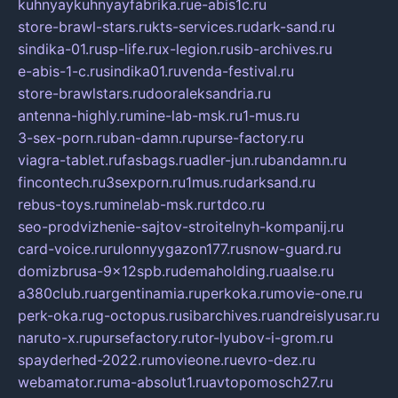
kuhnyaykuhnyayfabrika.ru
e-abis1c.ru
store-brawl-stars.ru
kts-services.ru
dark-sand.ru
sindika-01.ru
sp-life.ru
x-legion.ru
sib-archives.ru
e-abis-1-c.ru
sindika01.ru
venda-festival.ru
store-brawlstars.ru
dooraleksandria.ru
antenna-highly.ru
mine-lab-msk.ru
1-mus.ru
3-sex-porn.ru
ban-damn.ru
purse-factory.ru
viagra-tablet.ru
fasbags.ru
adler-jun.ru
bandamn.ru
fincontech.ru
3sexporn.ru
1mus.ru
darksand.ru
rebus-toys.ru
minelab-msk.ru
rtdco.ru
seo-prodvizhenie-sajtov-stroitelnyh-kompanij.ru
card-voice.ru
rulonnyygazon177.ru
snow-guard.ru
domizbrusa-9x12spb.ru
demaholding.ru
aalse.ru
a380club.ru
argentinamia.ru
perkoka.ru
movie-one.ru
perk-oka.ru
g-octopus.ru
sibarchives.ru
andreislyusar.ru
naruto-x.ru
pursefactory.ru
tor-lyubov-i-grom.ru
spayderhed-2022.ru
movieone.ru
evro-dez.ru
webamator.ru
ma-absolut1.ru
avtopomosch27.ru