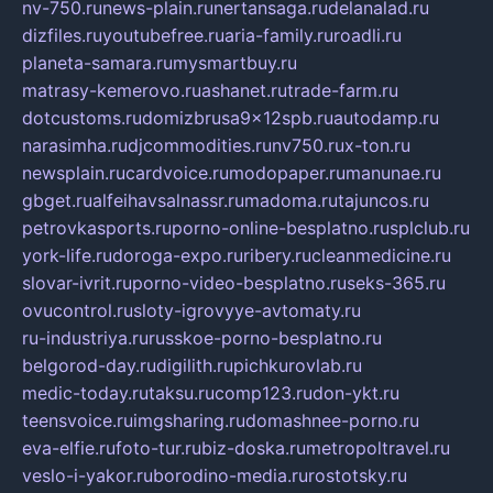
nv-750.ru
news-plain.ru
nertansaga.ru
delanalad.ru
dizfiles.ru
youtubefree.ru
aria-family.ru
roadli.ru
planeta-samara.ru
mysmartbuy.ru
matrasy-kemerovo.ru
ashanet.ru
trade-farm.ru
dotcustoms.ru
domizbrusa9x12spb.ru
autodamp.ru
narasimha.ru
djcommodities.ru
nv750.ru
x-ton.ru
newsplain.ru
cardvoice.ru
modopaper.ru
manunae.ru
gbget.ru
alfeihavsalnassr.ru
madoma.ru
tajuncos.ru
petrovkasports.ru
porno-online-besplatno.ru
splclub.ru
york-life.ru
doroga-expo.ru
ribery.ru
cleanmedicine.ru
slovar-ivrit.ru
porno-video-besplatno.ru
seks-365.ru
ovucontrol.ru
sloty-igrovyye-avtomaty.ru
ru-industriya.ru
russkoe-porno-besplatno.ru
belgorod-day.ru
digilith.ru
pichkurovlab.ru
medic-today.ru
taksu.ru
comp123.ru
don-ykt.ru
teensvoice.ru
imgsharing.ru
domashnee-porno.ru
eva-elfie.ru
foto-tur.ru
biz-doska.ru
metropoltravel.ru
veslo-i-yakor.ru
borodino-media.ru
rostotsky.ru