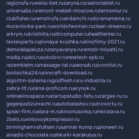
regionufa.ru
weiss-bet.ru
zaryna.ru
casinotablet.ru
universalia.ru
remont-mebeli-moscow.ru
termomur.ru
clubfisher.ru
remstirufa.ru
erdamchi.ru
doramamama.ru
muraviovka-park.ru
worldofwoman.ru
clean-dreams.ru
arkrym.ru
kristinita.ru
dircomputer.ru
healthenter.ru
textexperts.ru
pivnaya-kruzhka.ru
kinofilmy-2021.ru
demolalapaluza.ru
tanyavanya.ru
remstir-tolyatti.ru
msdip.ru
jdol.ru
sokolovr.ru
newtech-spb.ru
rezemkleim.ru
massage-tai.ru
seonub.ru
zvonitut.ru
biolisichka24.ru
mncraft-download.ru
algoritm-sistema.ru
godflesh.ru
ru-industria.ru
zebra-tlt.ru
okna-proficom.ru
erynok.ru
onlinekinospace.ru
startupstudio-fefu.ru
zarges-ru.ru
gegenjustizunrecht.ru
autobalashov.ru
utrovortu.ru
spiski-firm.ru
elara-m.ru
kinomusorka.ru
mkcslava.ru
2bets.ru
vintovoykompressor.ru
birminghamvsfulham.ru
sarmat-komp.ru
pioneeri.ru
amadis-chocolate.ru
shkurki-karakulya.ru