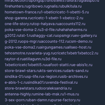
miraclecoon.ru
pongup.ru
hostel65.ru
liura.ru
glasspb.ru
firehunters.ru
gribowo.ru
gnalis.ru
bulkitula.ru
hometown-france.ru
1-xbeticricetc-1-xbetti-5.ru
shop-garena.ru
cricetc-1-xbetr-1-xbetcc-2.ru
one-life-story.ru
top-halyava.ru
accounts112.ru
poka-vse-doma-2.ru
3-d-file.ru
hahahaharms.ru
g2012.ru
tst-1.ru
shaggy-cat.ru
opsmgr.ru
ev-gallery.ru
g-2012.ru
ops-mgr.ru
accounts-112.ru
csm-demo.ru
poka-vse-doma2.ru
airgungames.ru
allseo-host.ru
tehosmotre.ru
varieta-yug.ru
cricetc1xbetr1xbetcc2.ru
raytor-d.ru
atillagunn.ru
3d-file.ru
1xbeticricetc1xbetti5.ru
uafoot-statti.ru
e-abis1c.ru
store-brawl-stars.ru
kts-services.ru
dark-sand.ru
sindika-01.ru
sp-life.ru
x-legion.ru
sib-archives.ru
e-abis-1-c.ru
sindika01.ru
venda-festival.ru
store-brawlstars.ru
dooraleksandria.ru
antenna-highly.ru
mine-lab-msk.ru
1-mus.ru
3-sex-porn.ru
ban-damn.ru
purse-factory.ru