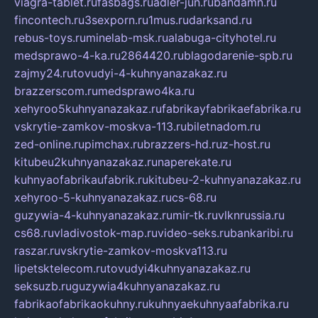
viagra-tablet.ru
fasbags.ru
adler-jun.ru
bandamn.ru
fincontech.ru
3sexporn.ru
1mus.ru
darksand.ru
rebus-toys.ru
minelab-msk.ru
alabuga-cityhotel.ru
medsprawo-4-ka.ru
2864420.ru
blagodarenie-spb.ru
zajmy24.ru
tovudyi-4-kuhnyanazakaz.ru
brazzerscom.ru
medsprawo4ka.ru
xehyroo5kuhnyanazakaz.ru
fabrikayfabrikaefabrika.ru
vskrytie-zamkov-moskva-113.ru
biletnadom.ru
zed-online.ru
pimchax.ru
brazzers-hd.ru
z-host.ru
kitubeu2kuhnyanazakaz.ru
naperekate.ru
kuhnyaofabrikaufabrik.ru
kitubeu-2-kuhnyanazakaz.ru
xehyroo-5-kuhnyanazakaz.ru
cs-68.ru
guzywia-4-kuhnyanazakaz.ru
mir-tk.ru
vlknrussia.ru
cs68.ru
vladivostok-map.ru
video-seks.ru
bankaribi.ru
raszar.ru
vskrytie-zamkov-moskva113.ru
lipetsktelecom.ru
tovudyi4kuhnyanazakaz.ru
seksuzb.ru
guzywia4kuhnyanazakaz.ru
fabrikaofabrikaokuhny.ru
kuhnyaekuhnyaafabrika.ru