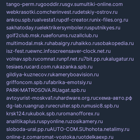
tango-perm.ru
gooddir.ru
sgv.su
multiki-online.com
webkrasotki.com
cherinvest.ru
detskiy-ostrov.ru
ankou.spb.ru
alvesta1.ru
pdf-creator.ru
nix-files.org.ru
sakhatoday.ru
elektrikersymboler.ru
sputnikyes.ru
golf2club.msk.ru
aeforums.ru
zallclub.ru
multimodal.msk.ru
habaigry.ru
haikko.ru
sobakopedia.ru
isz-fest.ru
ewnc.info
screensaver-clock.net.ru
volnav.spb.ru
comnat.ru
npf.net.ru
7bit.pp.ru
kalugatur.ru
tesiaes.ru
card.com.ru
kazanka.spb.ru
gildiya-kuznecov.ru
kameryboavision.ru
griffoncom.spb.ru
fabrika-emotsiy.ru
PARK-MATROSOVA.RU
agat.spb.ru
avtoyurist-moskva1.ru
hardware.org.ru
схема-авто.рф
dg-lab.ru
angrup.ru
recruiter.spb.ru
music8.spb.ru
krsk124.ru
kubok.spb.ru
romanofforex.ru
analitikaplus.ru
spyonline.ru
zosikamery.ru
sloboda-ural.pp.ru
AUTO-COM.SU
hohota.net
alimy.ru
online-z.com
aromat-vostoka.ru
otdelkaexp.ru