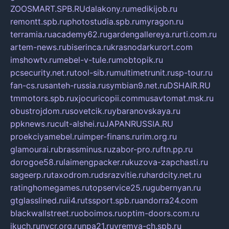
ZOOSMART.SPB.RU
dalakony.ru
medikijob.ru
remontt.spb.ru
photostudia.spb.ru
myragon.ru
terramia.ru
academy62.ru
gardengallereya.ru
rti.com.ru
artem-news.ru
biserinca.ru
krasnodarkurort.com
imshowtv.ru
mebel-v-tule.ru
mobtopik.ru
pcsecurity.net.ru
tool-sib.ru
multimetrunit.ru
sp-tour.ru
fan-cs.ru
santeh-russia.ru
symbian9.net.ru
DSHAIR.RU
tmmotors.spb.ru
xjocuricopii.com
musavtomat.msk.ru
obustrojdom.ru
sovetcik.ru
ybaranovskaya.ru
ppknews.ru
cult-alshei.ru
JAPANRUSSIA.RU
proekciyamebel.ru
imper-finans.ru
rim.org.ru
glamourai.ru
brassminus.ru
zabor-pro.ru
ftn.pp.ru
dorogoe58.ru
laimengpacker.ru
kuzova-zapchasti.ru
sageerp.ru
taxodrom.ru
dsrazvitie.ru
hardcity.net.ru
ratinghomegames.ru
topservice25.ru
gubernyan.ru
gtglasslined.ru
ii4.ru
tssport.spb.ru
andorra24.com
blackwallstreet.ru
oboimos.ru
optim-doors.com.ru
ikuch.ru
nycr.org.ru
npa21.ru
vremya-ch.spb.ru