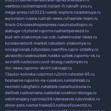
veetbox.ru
cinemapost.ru
ciam-fr.ru
kraft-you.ru
mega-press.ru
03223.ru
web-explore.ru
rastenuya.ru
eurovision-russia.ru
strah-news.ru
freeride-team.ru
itrack-24.ru
sexshopexpress.ru
autostudiopro.ru
alabuga-cityhotel.ru
pornv.ru
atlantpereezd.ru
bud-em-znakomye.ru
a-cdc.ru
elektrostal-news.ru
korolevremont-market.ru
budem-znakomye.ru
oooagrosnab.ru
fpodaso.ru
emfire.ru
pro-otdelky.ru
ukrasotki.ru
seksuzbek.ru
seks-uzbek.ru
porno-vk.ru
sovratili.ru
olecoon.ru
vd-dosug.ru
adonyev.ru
rbc-news.ru
porno-skvirt.ru
krospr.ru
13autor-kolonka.ru
sormol.ru
2rich.ru
hostel-65.ru
hostserve.ru
porno-na-russkom.ru
mishinlab.ru
neznobi.ru
bigfatcc.ru
habble.ru
starbucksvia.ru
delfinet.ru
silvernano.ru
elestal.ru
vektor-doroga.ru
velotrenajery.ru
pronso54.ru
lenasever.ru
lovinskix.ru
show-pets.ru
smartnews03.ru
discofoxworld.ru