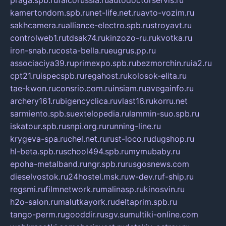
praga.spb.ru
falcorussia.ru
autodoctorservis.ru
kamertondom.spb.ru
net-life.net.ru
avto-vozim.ru
sakhcamera.ru
alliance-electro.spb.ru
stroyavt.ru
controlweb1.ru
tdsak74.ru
kinzozo-ru.ru
kvotka.ru
iron-snab.ru
costa-bella.ru
eugrus.pp.ru
associaciya39.ru
primexpo.spb.ru
bezmorchin.ru
ia2.ru
cpt21.ru
ispecspb.ru
regahost.ru
kolosok-elita.ru
tae-kwon.ru
consrio.com.ru
insiam.ru
avegainfo.ru
archery161.ru
bigencyclica.ru
vlast16.ru
korru.net
sarmiento.spb.su
extelopedia.ru
lammin-suo.spb.ru
iskatour.spb.ru
snpi.org.ru
running-line.ru
krygeva-spa.ru
chel.net.ru
rust-loco.ru
dugshop.ru
hl-beta.spb.ru
school494.spb.ru
mymubaby.ru
epoha-metalband.ru
ngr.spb.ru
rusgosnews.com
dieselvostok.ru
24hostel.msk.ru
w-dev.ru
f-ship.ru
regsmi.ru
filmnetwork.ru
malinasp.ru
kinosvin.ru
h2o-salon.ru
malutkayork.ru
deltaprim.spb.ru
tango-perm.ru
gooddir.ru
sgv.su
multiki-online.com