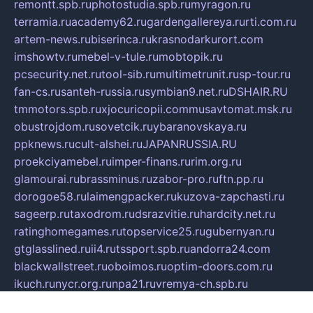
remontt.spb.ru
photostudia.spb.ru
myragon.ru
terramia.ru
academy62.ru
gardengallereya.ru
rti.com.ru
artem-news.ru
biserinca.ru
krasnodarkurort.com
imshowtv.ru
mebel-v-tule.ru
mobtopik.ru
pcsecurity.net.ru
tool-sib.ru
multimetrunit.ru
sp-tour.ru
fan-cs.ru
santeh-russia.ru
symbian9.net.ru
DSHAIR.RU
tmmotors.spb.ru
xjocuricopii.com
musavtomat.msk.ru
obustrojdom.ru
sovetcik.ru
ybaranovskaya.ru
ppknews.ru
cult-alshei.ru
JAPANRUSSIA.RU
proekciyamebel.ru
imper-finans.ru
rim.org.ru
glamourai.ru
brassminus.ru
zabor-pro.ru
ftn.pp.ru
dorogoe58.ru
laimengpacker.ru
kuzova-zapchasti.ru
sageerp.ru
taxodrom.ru
dsrazvitie.ru
hardcity.net.ru
ratinghomegames.ru
topservice25.ru
gubernyan.ru
gtglasslined.ru
ii4.ru
tssport.spb.ru
andorra24.com
blackwallstreet.ru
oboimos.ru
optim-doors.com.ru
ikuch.ru
nycr.org.ru
npa21.ru
vremya-ch.spb.ru
desert000.ru
ivtorgi.ru
ifiori.ru
catalog-statei.ru