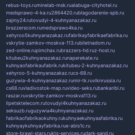
rebus-toys.ru
minelab-msk.ru
alabuga-cityhotel.ru
medsprawo-4-ka.ru
2864420.ru
blagodarenie-spb.ru
zajmy24.ru
tovudyi-4-kuhnyanazakaz.ru
brazzerscom.ru
medsprawo4ka.ru
xehyroo5kuhnyanazakaz.ru
fabrikayfabrikaefabrika.ru
vskrytie-zamkov-moskva-113.ru
biletnadom.ru
zed-online.ru
pimchax.ru
brazzers-hd.ru
z-host.ru
kitubeu2kuhnyanazakaz.ru
naperekate.ru
kuhnyaofabrikaufabrik.ru
kitubeu-2-kuhnyanazakaz.ru
xehyroo-5-kuhnyanazakaz.ru
cs-68.ru
guzywia-4-kuhnyanazakaz.ru
mir-tk.ru
vlknrussia.ru
cs68.ru
vladivostok-map.ru
video-seks.ru
bankaribi.ru
raszar.ru
vskrytie-zamkov-moskva113.ru
lipetsktelecom.ru
tovudyi4kuhnyanazakaz.ru
seksuzb.ru
guzywia4kuhnyanazakaz.ru
fabrikaofabrikaokuhny.ru
kuhnyaekuhnyaafabrika.ru
kuhnyaykuhnyayfabrika.ru
e-abis1c.ru
store-brawl-stars.ru
kts-services.ru
dark-sand.ru