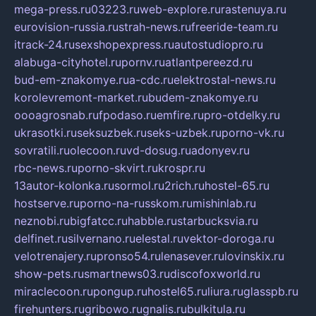
mega-press.ru
03223.ru
web-explore.ru
rastenuya.ru
eurovision-russia.ru
strah-news.ru
freeride-team.ru
itrack-24.ru
sexshopexpress.ru
autostudiopro.ru
alabuga-cityhotel.ru
pornv.ru
atlantpereezd.ru
bud-em-znakomye.ru
a-cdc.ru
elektrostal-news.ru
korolevremont-market.ru
budem-znakomye.ru
oooagrosnab.ru
fpodaso.ru
emfire.ru
pro-otdelky.ru
ukrasotki.ru
seksuzbek.ru
seks-uzbek.ru
porno-vk.ru
sovratili.ru
olecoon.ru
vd-dosug.ru
adonyev.ru
rbc-news.ru
porno-skvirt.ru
krospr.ru
13autor-kolonka.ru
sormol.ru
2rich.ru
hostel-65.ru
hostserve.ru
porno-na-russkom.ru
mishinlab.ru
neznobi.ru
bigfatcc.ru
habble.ru
starbucksvia.ru
delfinet.ru
silvernano.ru
elestal.ru
vektor-doroga.ru
velotrenajery.ru
pronso54.ru
lenasever.ru
lovinskix.ru
show-pets.ru
smartnews03.ru
discofoxworld.ru
miraclecoon.ru
pongup.ru
hostel65.ru
liura.ru
glasspb.ru
firehunters.ru
gribowo.ru
gnalis.ru
bulkitula.ru