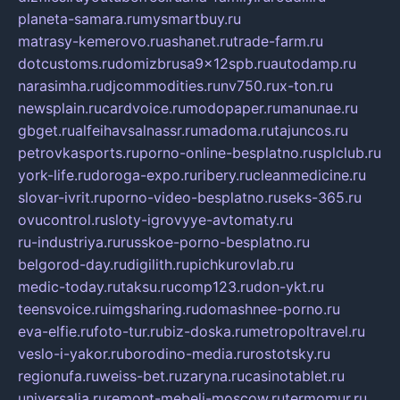
planeta-samara.ru
mysmartbuy.ru
matrasy-kemerovo.ru
ashanet.ru
trade-farm.ru
dotcustoms.ru
domizbrusa9x12spb.ru
autodamp.ru
narasimha.ru
djcommodities.ru
nv750.ru
x-ton.ru
newsplain.ru
cardvoice.ru
modopaper.ru
manunae.ru
gbget.ru
alfeihavsalnassr.ru
madoma.ru
tajuncos.ru
petrovkasports.ru
porno-online-besplatno.ru
splclub.ru
york-life.ru
doroga-expo.ru
ribery.ru
cleanmedicine.ru
slovar-ivrit.ru
porno-video-besplatno.ru
seks-365.ru
ovucontrol.ru
sloty-igrovyye-avtomaty.ru
ru-industriya.ru
russkoe-porno-besplatno.ru
belgorod-day.ru
digilith.ru
pichkurovlab.ru
medic-today.ru
taksu.ru
comp123.ru
don-ykt.ru
teensvoice.ru
imgsharing.ru
domashnee-porno.ru
eva-elfie.ru
foto-tur.ru
biz-doska.ru
metropoltravel.ru
veslo-i-yakor.ru
borodino-media.ru
rostotsky.ru
regionufa.ru
weiss-bet.ru
zaryna.ru
casinotablet.ru
universalia.ru
remont-mebeli-moscow.ru
termomur.ru