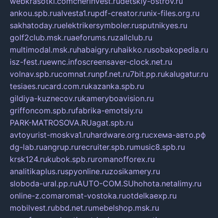
webkrasotki.com
cherinvest.ru
detskiy-ostrov.ru
ankou.spb.ru
alvesta1.ru
pdf-creator.ru
nix-files.org.ru
sakhatoday.ru
elektrikersymboler.ru
sputnikyes.ru
golf2club.msk.ru
aeforums.ru
zallclub.ru
multimodal.msk.ru
habaigry.ru
haikko.ru
sobakopedia.ru
isz-fest.ru
ewnc.info
screensaver-clock.net.ru
volnav.spb.ru
comnat.ru
npf.net.ru
7bit.pp.ru
kalugatur.ru
tesiaes.ru
card.com.ru
kazanka.spb.ru
gildiya-kuznecov.ru
kameryboavision.ru
griffoncom.spb.ru
fabrika-emotsiy.ru
PARK-MATROSOVA.RU
agat.spb.ru
avtoyurist-moskva1.ru
hardware.org.ru
схема-авто.рф
dg-lab.ru
angrup.ru
recruiter.spb.ru
music8.spb.ru
krsk124.ru
kubok.spb.ru
romanofforex.ru
analitikaplus.ru
spyonline.ru
zosikamery.ru
sloboda-ural.pp.ru
AUTO-COM.SU
hohota.net
alimy.ru
online-z.com
aromat-vostoka.ru
otdelkaexp.ru
mobilvest.ru
bbd.net.ru
mebelshop.msk.ru