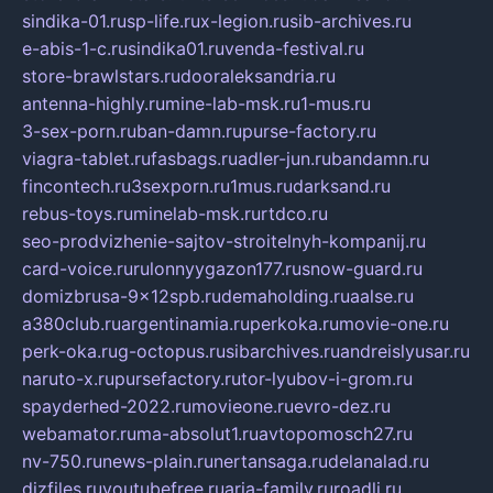
sindika-01.ru
sp-life.ru
x-legion.ru
sib-archives.ru
e-abis-1-c.ru
sindika01.ru
venda-festival.ru
store-brawlstars.ru
dooraleksandria.ru
antenna-highly.ru
mine-lab-msk.ru
1-mus.ru
3-sex-porn.ru
ban-damn.ru
purse-factory.ru
viagra-tablet.ru
fasbags.ru
adler-jun.ru
bandamn.ru
fincontech.ru
3sexporn.ru
1mus.ru
darksand.ru
rebus-toys.ru
minelab-msk.ru
rtdco.ru
seo-prodvizhenie-sajtov-stroitelnyh-kompanij.ru
card-voice.ru
rulonnyygazon177.ru
snow-guard.ru
domizbrusa-9x12spb.ru
demaholding.ru
aalse.ru
a380club.ru
argentinamia.ru
perkoka.ru
movie-one.ru
perk-oka.ru
g-octopus.ru
sibarchives.ru
andreislyusar.ru
naruto-x.ru
pursefactory.ru
tor-lyubov-i-grom.ru
spayderhed-2022.ru
movieone.ru
evro-dez.ru
webamator.ru
ma-absolut1.ru
avtopomosch27.ru
nv-750.ru
news-plain.ru
nertansaga.ru
delanalad.ru
dizfiles.ru
youtubefree.ru
aria-family.ru
roadli.ru