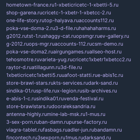
hometown-france.ru
1-xbeticricetc-1-xbetti-5.ru
shop-garena.ru
cricetc-1-xbetr-1-xbetcc-2.ru
one-life-story.ru
top-halyava.ru
accounts112.ru
poka-vse-doma-2.ru
3-d-file.ru
hahahaharms.ru
g2012.ru
tst-1.ru
shaggy-cat.ru
opsmgr.ru
ev-gallery.ru
g-2012.ru
ops-mgr.ru
accounts-112.ru
csm-demo.ru
poka-vse-doma2.ru
airgungames.ru
allseo-host.ru
tehosmotre.ru
varieta-yug.ru
cricetc1xbetr1xbetcc2.ru
raytor-d.ru
atillagunn.ru
3d-file.ru
1xbeticricetc1xbetti5.ru
uafoot-statti.ru
e-abis1c.ru
store-brawl-stars.ru
kts-services.ru
dark-sand.ru
sindika-01.ru
sp-life.ru
x-legion.ru
sib-archives.ru
e-abis-1-c.ru
sindika01.ru
venda-festival.ru
store-brawlstars.ru
dooraleksandria.ru
antenna-highly.ru
mine-lab-msk.ru
1-mus.ru
3-sex-porn.ru
ban-damn.ru
purse-factory.ru
viagra-tablet.ru
fasbags.ru
adler-jun.ru
bandamn.ru
fincontech.ru
3sexporn.ru
1mus.ru
darksand.ru