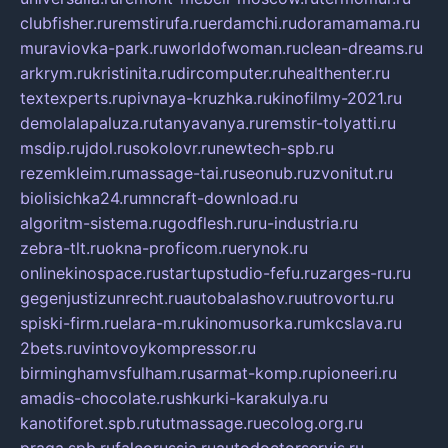
clubfisher.ru
remstirufa.ru
erdamchi.ru
doramamama.ru
muraviovka-park.ru
worldofwoman.ru
clean-dreams.ru
arkrym.ru
kristinita.ru
dircomputer.ru
healthenter.ru
textexperts.ru
pivnaya-kruzhka.ru
kinofilmy-2021.ru
demolalapaluza.ru
tanyavanya.ru
remstir-tolyatti.ru
msdip.ru
jdol.ru
sokolovr.ru
newtech-spb.ru
rezemkleim.ru
massage-tai.ru
seonub.ru
zvonitut.ru
biolisichka24.ru
mncraft-download.ru
algoritm-sistema.ru
godflesh.ru
ru-industria.ru
zebra-tlt.ru
okna-proficom.ru
erynok.ru
onlinekinospace.ru
startupstudio-fefu.ru
zarges-ru.ru
gegenjustizunrecht.ru
autobalashov.ru
utrovortu.ru
spiski-firm.ru
elara-m.ru
kinomusorka.ru
mkcslava.ru
2bets.ru
vintovoykompressor.ru
birminghamvsfulham.ru
sarmat-komp.ru
pioneeri.ru
amadis-chocolate.ru
shkurki-karakulya.ru
kanotiforet.spb.ru
tutmassage.ru
ecolog.org.ru