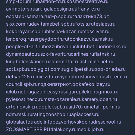
smp-forum.ru
bastion-td.ru
kosmoscreative.ru
avrmotors.ru
art-galadesign.ru
tiffany-c.ru
ecostep-samara.ru
d-p.spb.ru
галактика73.рф
sko.com.ru
davitamebel-spb.ru
fotsis.ru
tesiaes.ru
kokoroyari.spb.ru
blesna-kazan.ru
mossilver.ru
lenderoq.ru
sergeydobrin.ru
tochkazvuka.msk.ru
people-of-art.ru
bezzubova.ru
clubtibet.ru
orior-aks.ru
dynamoauto.ru
szk-favorit.ru
carlines.ru
flatnsk.ru
kingbolenskaner.ru
alex-motor.ru
astroline.net.ru
act1.spb.ru
polyglot.com.ru
gidlipetsk.ru
ooo-driada.ru
detsad125.ru
mir-zdoroviya.ru
bruslanovo.ru
siterem.ru
council.spb.ru
лодкипатриот.рф
kafekolizey.ru
iclub.net.ru
gazon-easy.ru
sugarepilekb.ru
grinox.ru
pylesostineco.ru
msts-ozarenie.ru
kameryjooan.ru
artemovskij.ru
dopler.spb.ru
aid70.ru
metall-perm.ru
ndm.msk.ru
ratingzooshop.ru
apiaccess.ru
globalautotrade.info
bezverhovskoe.ru
drsschool.ru
ZOOSMART.SPB.RU
dalakony.ru
medikijob.ru