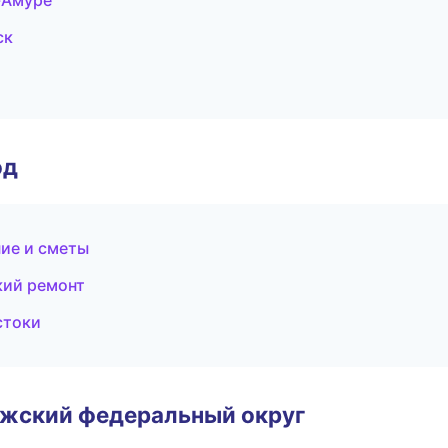
-Амуре
ск
од
ие и сметы
кий ремонт
стоки
лжский федеральный округ