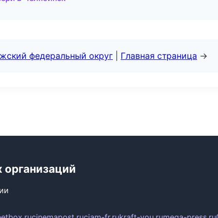
лжский федеральный округ
|
Главная страница
→
х организаций
сии
eetbox.ru
cinemapost.ru
ciam-fr.ru
kraft-you.ru
mega-press.ru