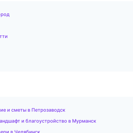
ород
тти
ие и сметы в Петрозаводск
андшафт и благоустройство в Мурманск
ери в Челябинск