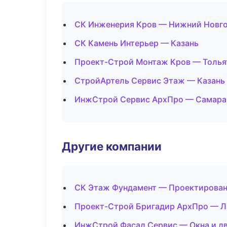
СК Инженерия Кров — Нижний Новг
СК Камень Интерьер — Казань
Проект-Строй Монтаж Кров — Толья
СтройАртель Сервис Этаж — Казань
ИнжСтрой Сервис АрхПро — Самара
Другие компании
СК Этаж Фундамент — Проектирован
Проект-Строй Бригадир АрхПро — Л
ИнжСтрой Фасад Сервис — Окна и дв