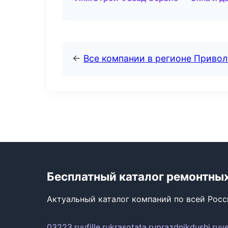
←
Все компании в регионе Приво
Бесплатный каталог ремонтны
Актуальный каталог компаний по всей Рос
03223.ru
ufille.ru
krasotata.ru
prazdnikdushi.ru
v