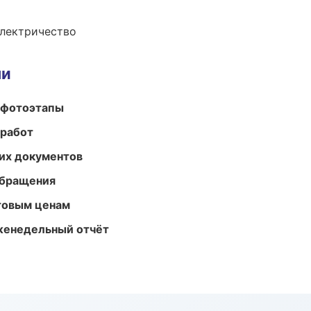
электричество
ми
 фотоэтапы
 работ
их документов
обращения
птовым ценам
женедельный отчёт