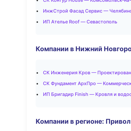
СК Контур House — Комсомольск-на
ИнжСтрой Фасад Сервис — Челябин
ИП Ателье Roof — Севастополь
Компании в Нижний Новгор
СК Инженерия Кров — Проектирован
СК Фундамент АрхПро — Коммерчес
ИП Бригадир Finish — Кровля и водо
Компании в регионе: Приво