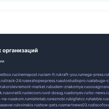
х организаций
сии
eetbox.ru
cinemapost.ru
ciam-fr.ru
kraft-you.ru
mega-press.ru
.ru
itrack-24.ru
sexshopexpress.ru
autostudiopro.ru
alabuga-ci
ru
korolevremont-market.ru
budem-znakomye.ru
oooagrosna
k.ru
sovratili.ru
olecoon.ru
vd-dosug.ru
adonyev.ru
rbc-news.r
-na-russkom.ru
mishinlab.ru
neznobi.ru
bigfatcc.ru
habble.ru
s
nasever.ru
lovinskix.ru
show-pets.ru
smartnews03.ru
discofox