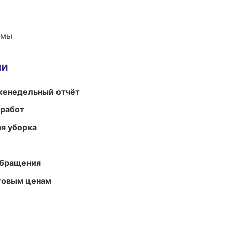
емы
ми
женедельный отчёт
 работ
ая уборка
обращения
птовым ценам