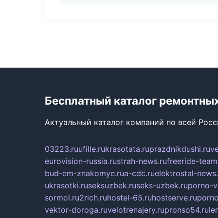
Бесплатный каталог ремонтны
Актуальный каталог компаний по всей Рос
03223.ru
ufille.ru
krasotata.ru
prazdnikdushi.ru
v
eurovision-russia.ru
strah-news.ru
freeride-team
bud-em-znakomye.ru
a-cdc.ru
elektrostal-news.
ukrasotki.ru
seksuzbek.ru
seks-uzbek.ru
porno-v
sormol.ru
2rich.ru
hostel-65.ru
hostserve.ru
porno
vektor-doroga.ru
velotrenajery.ru
pronso54.ru
le