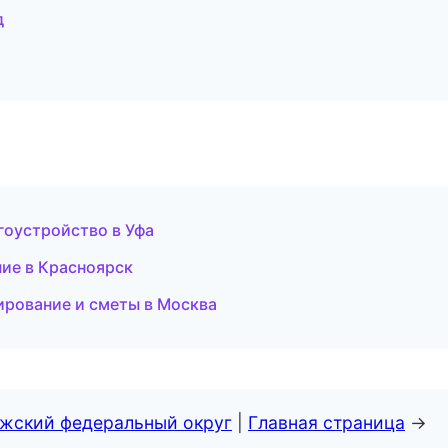
д
гоустройство в Уфа
ние в Красноярск
рование и сметы в Москва
лжский федеральный округ
|
Главная страница
→