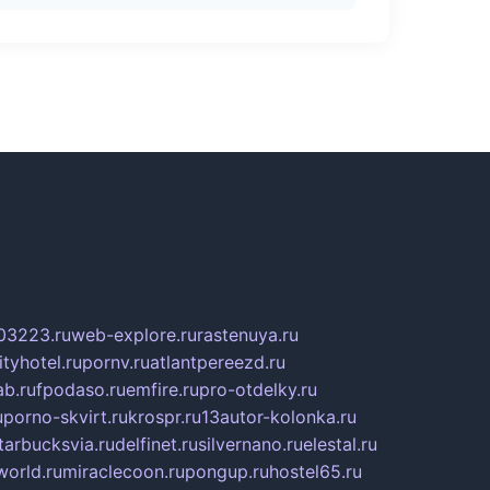
03223.ru
web-explore.ru
rastenuya.ru
tyhotel.ru
pornv.ru
atlantpereezd.ru
b.ru
fpodaso.ru
emfire.ru
pro-otdelky.ru
u
porno-skvirt.ru
krospr.ru
13autor-kolonka.ru
tarbucksvia.ru
delfinet.ru
silvernano.ru
elestal.ru
world.ru
miraclecoon.ru
pongup.ru
hostel65.ru