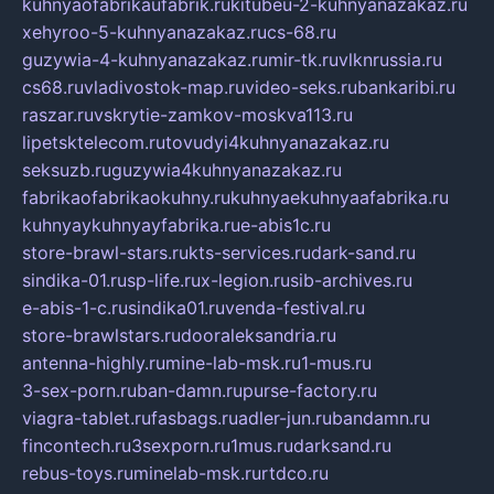
kuhnyaofabrikaufabrik.ru
kitubeu-2-kuhnyanazakaz.ru
xehyroo-5-kuhnyanazakaz.ru
cs-68.ru
guzywia-4-kuhnyanazakaz.ru
mir-tk.ru
vlknrussia.ru
cs68.ru
vladivostok-map.ru
video-seks.ru
bankaribi.ru
raszar.ru
vskrytie-zamkov-moskva113.ru
lipetsktelecom.ru
tovudyi4kuhnyanazakaz.ru
seksuzb.ru
guzywia4kuhnyanazakaz.ru
fabrikaofabrikaokuhny.ru
kuhnyaekuhnyaafabrika.ru
kuhnyaykuhnyayfabrika.ru
e-abis1c.ru
store-brawl-stars.ru
kts-services.ru
dark-sand.ru
sindika-01.ru
sp-life.ru
x-legion.ru
sib-archives.ru
e-abis-1-c.ru
sindika01.ru
venda-festival.ru
store-brawlstars.ru
dooraleksandria.ru
antenna-highly.ru
mine-lab-msk.ru
1-mus.ru
3-sex-porn.ru
ban-damn.ru
purse-factory.ru
viagra-tablet.ru
fasbags.ru
adler-jun.ru
bandamn.ru
fincontech.ru
3sexporn.ru
1mus.ru
darksand.ru
rebus-toys.ru
minelab-msk.ru
rtdco.ru