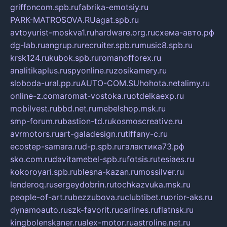
griffoncom.spb.ru
fabrika-emotsiy.ru
PARK-MATROSOVA.RU
agat.spb.ru
avtoyurist-moskva1.ru
hardware.org.ru
схема-авто.рф
dg-lab.ru
angrup.ru
recruiter.spb.ru
music8.spb.ru
krsk124.ru
kubok.spb.ru
romanofforex.ru
analitikaplus.ru
spyonline.ru
zosikamery.ru
sloboda-ural.pp.ru
AUTO-COM.SU
hohota.net
alimy.ru
online-z.com
aromat-vostoka.ru
otdelkaexp.ru
mobilvest.ru
bbd.net.ru
mebelshop.msk.ru
smp-forum.ru
bastion-td.ru
kosmoscreative.ru
avrmotors.ru
art-galadesign.ru
tiffany-c.ru
ecostep-samara.ru
d-p.spb.ru
галактика73.рф
sko.com.ru
davitamebel-spb.ru
fotsis.ru
tesiaes.ru
kokoroyari.spb.ru
blesna-kazan.ru
mossilver.ru
lenderoq.ru
sergeydobrin.ru
tochkazvuka.msk.ru
people-of-art.ru
bezzubova.ru
clubtibet.ru
orior-aks.ru
dynamoauto.ru
szk-favorit.ru
carlines.ru
flatnsk.ru
kingbolenskaner.ru
alex-motor.ru
astroline.net.ru