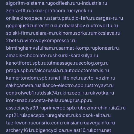
algoritm-sistema.ru
godflesh.ru
ru-industria.ru
zebra-tlt.ru
okna-proficom.ru
erynok.ru
onlinekinospace.ru
startupstudio-fefu.ru
zarges-ru.ru
gegenjustizunrecht.ru
autobalashov.ru
utrovortu.ru
spiski-firm.ru
elara-m.ru
kinomusorka.ru
mkcslava.ru
2bets.ru
vintovoykompressor.ru
birminghamvsfulham.ru
sarmat-komp.ru
pioneeri.ru
amadis-chocolate.ru
shkurki-karakulya.ru
kanotiforet.spb.ru
tutmassage.ru
ecolog.org.ru
praga.spb.ru
falcorussia.ru
autodoctorservis.ru
kamertondom.spb.ru
net-life.net.ru
avto-vozim.ru
sakhcamera.ru
alliance-electro.spb.ru
stroyavt.ru
controlweb1.ru
tdsak74.ru
kinzozo-ru.ru
kvotka.ru
iron-snab.ru
costa-bella.ru
eugrus.pp.ru
associaciya39.ru
primexpo.spb.ru
bezmorchin.ru
ia2.ru
cpt21.ru
ispecspb.ru
regahost.ru
kolosok-elita.ru
tae-kwon.ru
consrio.com.ru
insiam.ru
avegainfo.ru
archery161.ru
bigencyclica.ru
vlast16.ru
korru.net