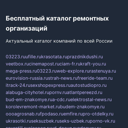
Бесплатный каталог ремонтных
организаций
Актуальный каталог компаний по всей России
03223.ru
ufille.ru
krasotata.ru
prazdnikdushi.ru
veetbox.ru
cinemapost.ru
ciam-fr.ru
kraft-you.ru
mega-press.ru
03223.ru
web-explore.ru
rastenuya.ru
eurovision-russia.ru
strah-news.ru
freeride-team.ru
itrack-24.ru
sexshopexpress.ru
autostudiopro.ru
alabuga-cityhotel.ru
pornv.ru
atlantpereezd.ru
bud-em-znakomye.ru
a-cdc.ru
elektrostal-news.ru
korolevremont-market.ru
budem-znakomye.ru
oooagrosnab.ru
fpodaso.ru
emfire.ru
pro-otdelky.ru
ukrasotki.ru
seksuzbek.ru
seks-uzbek.ru
porno-vk.ru
sovratili.ru
olecoon.ru
vd-dosug.ru
adonyev.ru