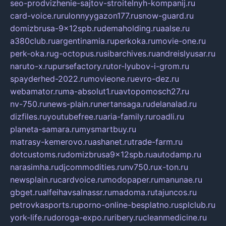
seo-prodvizhenie-sajtov-stroitelnyh-kompanij.ru
card-voice.ru
rulonnyygazon177.ru
snow-guard.ru
domizbrusa-9x12spb.ru
demaholding.ru
aalse.ru
a380club.ru
argentinamia.ru
perkoka.ru
movie-one.ru
perk-oka.ru
g-octopus.ru
sibarchives.ru
andreislyusar.ru
naruto-x.ru
pursefactory.ru
tor-lyubov-i-grom.ru
spayderhed-2022.ru
movieone.ru
evro-dez.ru
webamator.ru
ma-absolut1.ru
avtopomosch27.ru
nv-750.ru
news-plain.ru
nertansaga.ru
delanalad.ru
dizfiles.ru
youtubefree.ru
aria-family.ru
roadli.ru
planeta-samara.ru
mysmartbuy.ru
matrasy-kemerovo.ru
ashanet.ru
trade-farm.ru
dotcustoms.ru
domizbrusa9x12spb.ru
autodamp.ru
narasimha.ru
djcommodities.ru
nv750.ru
x-ton.ru
newsplain.ru
cardvoice.ru
modopaper.ru
manunae.ru
gbget.ru
alfeihavsalnassr.ru
madoma.ru
tajuncos.ru
petrovkasports.ru
porno-online-besplatno.ru
splclub.ru
york-life.ru
doroga-expo.ru
ribery.ru
cleanmedicine.ru