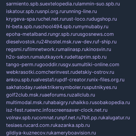
sarmiento.spb.su
extelopedia.ru
lammin-suo.spb.ru
iskatour.spb.ru
snpi.org.ru
running-line.ru
krygeva-spa.ru
chel.net.ru
rust-loco.ru
dugshop.ru
hl-beta.spb.ru
school494.spb.ru
mymubaby.ru
epoha-metalband.ru
ngr.spb.ru
rusgosnews.com
dieselvostok.ru
24hostel.msk.ru
w-dev.ru
f-ship.ru
regsmi.ru
filmnetwork.ru
malinasp.ru
kinosvin.ru
h2o-salon.ru
malutkayork.ru
deltaprim.spb.ru
tango-perm.ru
gooddir.ru
sgv.su
multiki-online.com
webkrasotki.com
cherinvest.ru
detskiy-ostrov.ru
ankou.spb.ru
alvesta1.ru
pdf-creator.ru
nix-files.org.ru
sakhatoday.ru
elektrikersymboler.ru
sputnikyes.ru
golf2club.msk.ru
aeforums.ru
zallclub.ru
multimodal.msk.ru
habaigry.ru
haikko.ru
sobakopedia.ru
isz-fest.ru
ewnc.info
screensaver-clock.net.ru
volnav.spb.ru
comnat.ru
npf.net.ru
7bit.pp.ru
kalugatur.ru
tesiaes.ru
card.com.ru
kazanka.spb.ru
gildiya-kuznecov.ru
kameryboavision.ru