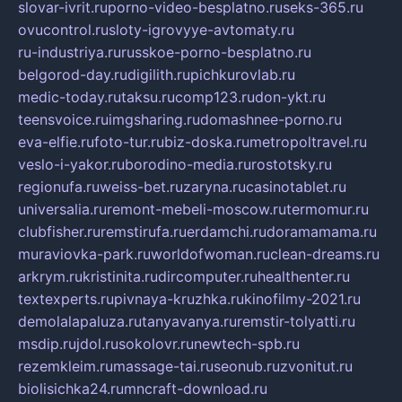
slovar-ivrit.ru
porno-video-besplatno.ru
seks-365.ru
ovucontrol.ru
sloty-igrovyye-avtomaty.ru
ru-industriya.ru
russkoe-porno-besplatno.ru
belgorod-day.ru
digilith.ru
pichkurovlab.ru
medic-today.ru
taksu.ru
comp123.ru
don-ykt.ru
teensvoice.ru
imgsharing.ru
domashnee-porno.ru
eva-elfie.ru
foto-tur.ru
biz-doska.ru
metropoltravel.ru
veslo-i-yakor.ru
borodino-media.ru
rostotsky.ru
regionufa.ru
weiss-bet.ru
zaryna.ru
casinotablet.ru
universalia.ru
remont-mebeli-moscow.ru
termomur.ru
clubfisher.ru
remstirufa.ru
erdamchi.ru
doramamama.ru
muraviovka-park.ru
worldofwoman.ru
clean-dreams.ru
arkrym.ru
kristinita.ru
dircomputer.ru
healthenter.ru
textexperts.ru
pivnaya-kruzhka.ru
kinofilmy-2021.ru
demolalapaluza.ru
tanyavanya.ru
remstir-tolyatti.ru
msdip.ru
jdol.ru
sokolovr.ru
newtech-spb.ru
rezemkleim.ru
massage-tai.ru
seonub.ru
zvonitut.ru
biolisichka24.ru
mncraft-download.ru