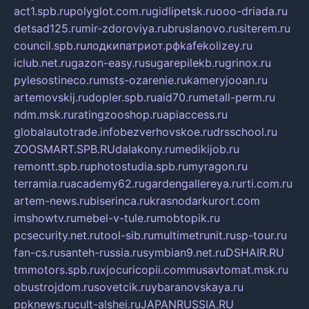
act1.spb.ru
polyglot.com.ru
gidlipetsk.ru
ooo-driada.ru
detsad125.ru
mir-zdoroviya.ru
bruslanovo.ru
siterem.ru
council.spb.ru
лодкипатриот.рф
kafekolizey.ru
iclub.net.ru
gazon-easy.ru
sugarepilekb.ru
grinox.ru
pylesostineco.ru
msts-ozarenie.ru
kameryjooan.ru
artemovskij.ru
dopler.spb.ru
aid70.ru
metall-perm.ru
ndm.msk.ru
ratingzooshop.ru
apiaccess.ru
globalautotrade.info
bezverhovskoe.ru
drsschool.ru
ZOOSMART.SPB.RU
dalakony.ru
medikijob.ru
remontt.spb.ru
photostudia.spb.ru
myragon.ru
terramia.ru
academy62.ru
gardengallereya.ru
rti.com.ru
artem-news.ru
biserinca.ru
krasnodarkurort.com
imshowtv.ru
mebel-v-tule.ru
mobtopik.ru
pcsecurity.net.ru
tool-sib.ru
multimetrunit.ru
sp-tour.ru
fan-cs.ru
santeh-russia.ru
symbian9.net.ru
DSHAIR.RU
tmmotors.spb.ru
xjocuricopii.com
musavtomat.msk.ru
obustrojdom.ru
sovetcik.ru
ybaranovskaya.ru
ppknews.ru
cult-alshei.ru
JAPANRUSSIA.RU