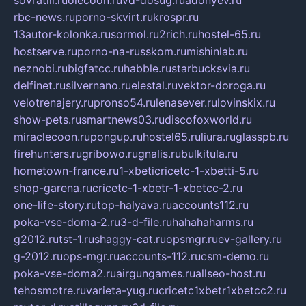
rbc-news.ru
porno-skvirt.ru
krospr.ru
13autor-kolonka.ru
sormol.ru
2rich.ru
hostel-65.ru
hostserve.ru
porno-na-russkom.ru
mishinlab.ru
neznobi.ru
bigfatcc.ru
habble.ru
starbucksvia.ru
delfinet.ru
silvernano.ru
elestal.ru
vektor-doroga.ru
velotrenajery.ru
pronso54.ru
lenasever.ru
lovinskix.ru
show-pets.ru
smartnews03.ru
discofoxworld.ru
miraclecoon.ru
pongup.ru
hostel65.ru
liura.ru
glasspb.ru
firehunters.ru
gribowo.ru
gnalis.ru
bulkitula.ru
hometown-france.ru
1-xbeticricetc-1-xbetti-5.ru
shop-garena.ru
cricetc-1-xbetr-1-xbetcc-2.ru
one-life-story.ru
top-halyava.ru
accounts112.ru
poka-vse-doma-2.ru
3-d-file.ru
hahahaharms.ru
g2012.ru
tst-1.ru
shaggy-cat.ru
opsmgr.ru
ev-gallery.ru
g-2012.ru
ops-mgr.ru
accounts-112.ru
csm-demo.ru
poka-vse-doma2.ru
airgungames.ru
allseo-host.ru
tehosmotre.ru
varieta-yug.ru
cricetc1xbetr1xbetcc2.ru