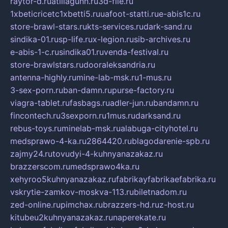
raytor-d.ru
atillagunn.ru
3d-file.ru
1xbeticricetc1xbetti5.ru
uafoot-statti.ru
e-abis1c.ru
store-brawl-stars.ru
kts-services.ru
dark-sand.ru
sindika-01.ru
sp-life.ru
x-legion.ru
sib-archives.ru
e-abis-1-c.ru
sindika01.ru
venda-festival.ru
store-brawlstars.ru
dooraleksandria.ru
antenna-highly.ru
mine-lab-msk.ru
1-mus.ru
3-sex-porn.ru
ban-damn.ru
purse-factory.ru
viagra-tablet.ru
fasbags.ru
adler-jun.ru
bandamn.ru
fincontech.ru
3sexporn.ru
1mus.ru
darksand.ru
rebus-toys.ru
minelab-msk.ru
alabuga-cityhotel.ru
medsprawo-4-ka.ru
2864420.ru
blagodarenie-spb.ru
zajmy24.ru
tovudyi-4-kuhnyanazakaz.ru
brazzerscom.ru
medsprawo4ka.ru
xehyroo5kuhnyanazakaz.ru
fabrikayfabrikaefabrika.ru
vskrytie-zamkov-moskva-113.ru
biletnadom.ru
zed-online.ru
pimchax.ru
brazzers-hd.ru
z-host.ru
kitubeu2kuhnyanazakaz.ru
naperekate.ru