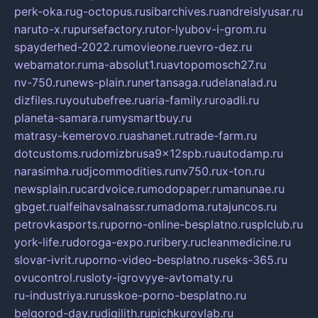
perk-oka.ru
g-octopus.ru
sibarchives.ru
andreislyusar.ru
naruto-x.ru
pursefactory.ru
tor-lyubov-i-grom.ru
spayderhed-2022.ru
movieone.ru
evro-dez.ru
webamator.ru
ma-absolut1.ru
avtopomosch27.ru
nv-750.ru
news-plain.ru
nertansaga.ru
delanalad.ru
dizfiles.ru
youtubefree.ru
aria-family.ru
roadli.ru
planeta-samara.ru
mysmartbuy.ru
matrasy-kemerovo.ru
ashanet.ru
trade-farm.ru
dotcustoms.ru
domizbrusa9x12spb.ru
autodamp.ru
narasimha.ru
djcommodities.ru
nv750.ru
x-ton.ru
newsplain.ru
cardvoice.ru
modopaper.ru
manunae.ru
gbget.ru
alfeihavsalnassr.ru
madoma.ru
tajuncos.ru
petrovkasports.ru
porno-online-besplatno.ru
splclub.ru
york-life.ru
doroga-expo.ru
ribery.ru
cleanmedicine.ru
slovar-ivrit.ru
porno-video-besplatno.ru
seks-365.ru
ovucontrol.ru
sloty-igrovyye-avtomaty.ru
ru-industriya.ru
russkoe-porno-besplatno.ru
belgorod-day.ru
digilith.ru
pichkurovlab.ru