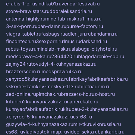
e-abis-1-c.ru
sindika01.ru
venda-festival.ru
store-brawlstars.ru
dooraleksandria.ru
antenna-highly.ru
mine-lab-msk.ru
1-mus.ru
3-sex-porn.ru
ban-damn.ru
purse-factory.ru
viagra-tablet.ru
fasbags.ru
adler-jun.ru
bandamn.ru
fincontech.ru
3sexporn.ru
1mus.ru
darksand.ru
rebus-toys.ru
minelab-msk.ru
alabuga-cityhotel.ru
medsprawo-4-ka.ru
2864420.ru
blagodarenie-spb.ru
zajmy24.ru
tovudyi-4-kuhnyanazakaz.ru
brazzerscom.ru
medsprawo4ka.ru
xehyroo5kuhnyanazakaz.ru
fabrikayfabrikaefabrika.ru
vskrytie-zamkov-moskva-113.ru
biletnadom.ru
zed-online.ru
pimchax.ru
brazzers-hd.ru
z-host.ru
kitubeu2kuhnyanazakaz.ru
naperekate.ru
kuhnyaofabrikaufabrik.ru
kitubeu-2-kuhnyanazakaz.ru
xehyroo-5-kuhnyanazakaz.ru
cs-68.ru
guzywia-4-kuhnyanazakaz.ru
mir-tk.ru
vlknrussia.ru
cs68.ru
vladivostok-map.ru
video-seks.ru
bankaribi.ru