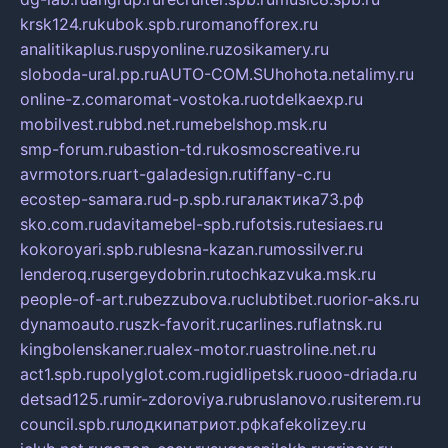
krsk124.ru
kubok.spb.ru
romanofforex.ru
analitikaplus.ru
spyonline.ru
zosikamery.ru
sloboda-ural.pp.ru
AUTO-COM.SU
hohota.net
alimy.ru
online-z.com
aromat-vostoka.ru
otdelkaexp.ru
mobilvest.ru
bbd.net.ru
mebelshop.msk.ru
smp-forum.ru
bastion-td.ru
kosmoscreative.ru
avrmotors.ru
art-galadesign.ru
tiffany-c.ru
ecostep-samara.ru
d-p.spb.ru
галактика73.рф
sko.com.ru
davitamebel-spb.ru
fotsis.ru
tesiaes.ru
kokoroyari.spb.ru
blesna-kazan.ru
mossilver.ru
lenderoq.ru
sergeydobrin.ru
tochkazvuka.msk.ru
people-of-art.ru
bezzubova.ru
clubtibet.ru
orior-aks.ru
dynamoauto.ru
szk-favorit.ru
carlines.ru
flatnsk.ru
kingbolenskaner.ru
alex-motor.ru
astroline.net.ru
act1.spb.ru
polyglot.com.ru
gidlipetsk.ru
ooo-driada.ru
detsad125.ru
mir-zdoroviya.ru
bruslanovo.ru
siterem.ru
council.spb.ru
лодкипатриот.рф
kafekolizey.ru