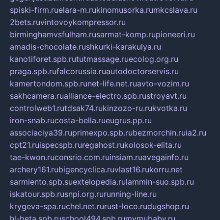
spiski-firm.ru
elara-m.ru
kinomusorka.ru
mkcslava.ru
2bets.ru
vintovoykompressor.ru
birminghamvsfulham.ru
sarmat-komp.ru
pioneeri.ru
amadis-chocolate.ru
shkurki-karakulya.ru
kanotiforet.spb.ru
tutmassage.ru
ecolog.org.ru
praga.spb.ru
falcorussia.ru
autodoctorservis.ru
kamertondom.spb.ru
net-life.net.ru
avto-vozim.ru
sakhcamera.ru
alliance-electro.spb.ru
stroyavt.ru
controlweb1.ru
tdsak74.ru
kinzozo-ru.ru
kvotka.ru
iron-snab.ru
costa-bella.ru
eugrus.pp.ru
associaciya39.ru
primexpo.spb.ru
bezmorchin.ru
ia2.ru
cpt21.ru
ispecspb.ru
regahost.ru
kolosok-elita.ru
tae-kwon.ru
consrio.com.ru
insiam.ru
avegainfo.ru
archery161.ru
bigencyclica.ru
vlast16.ru
korru.net
sarmiento.spb.su
extelopedia.ru
lammin-suo.spb.ru
iskatour.spb.ru
snpi.org.ru
running-line.ru
krygeva-spa.ru
chel.net.ru
rust-loco.ru
dugshop.ru
hl-beta.spb.ru
school494.spb.ru
mymubaby.ru