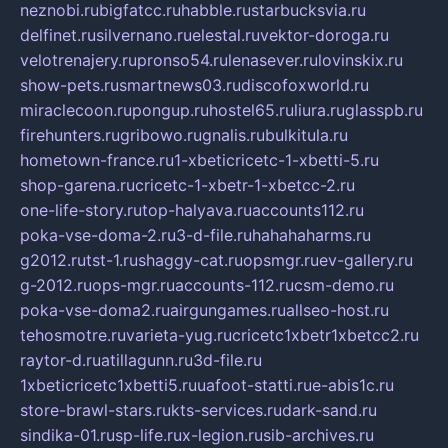
neznobi.ru
bigfatcc.ru
habble.ru
starbucksvia.ru
delfinet.ru
silvernano.ru
elestal.ru
vektor-doroga.ru
velotrenajery.ru
pronso54.ru
lenasever.ru
lovinskix.ru
show-pets.ru
smartnews03.ru
discofoxworld.ru
miraclecoon.ru
pongup.ru
hostel65.ru
liura.ru
glasspb.ru
firehunters.ru
gribowo.ru
gnalis.ru
bulkitula.ru
hometown-france.ru
1-xbeticricetc-1-xbetti-5.ru
shop-garena.ru
cricetc-1-xbetr-1-xbetcc-2.ru
one-life-story.ru
top-halyava.ru
accounts112.ru
poka-vse-doma-2.ru
3-d-file.ru
hahahaharms.ru
g2012.ru
tst-1.ru
shaggy-cat.ru
opsmgr.ru
ev-gallery.ru
g-2012.ru
ops-mgr.ru
accounts-112.ru
csm-demo.ru
poka-vse-doma2.ru
airgungames.ru
allseo-host.ru
tehosmotre.ru
varieta-yug.ru
cricetc1xbetr1xbetcc2.ru
raytor-d.ru
atillagunn.ru
3d-file.ru
1xbeticricetc1xbetti5.ru
uafoot-statti.ru
e-abis1c.ru
store-brawl-stars.ru
kts-services.ru
dark-sand.ru
sindika-01.ru
sp-life.ru
x-legion.ru
sib-archives.ru