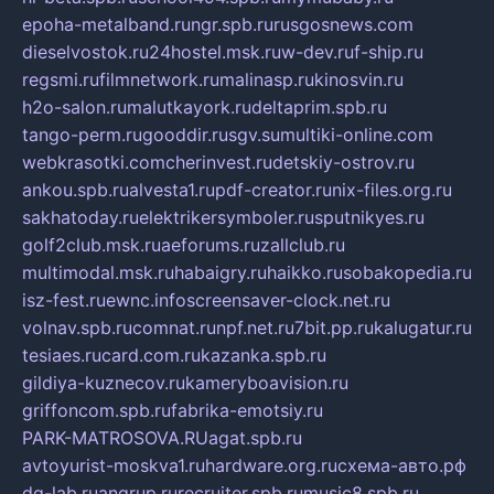
epoha-metalband.ru
ngr.spb.ru
rusgosnews.com
dieselvostok.ru
24hostel.msk.ru
w-dev.ru
f-ship.ru
regsmi.ru
filmnetwork.ru
malinasp.ru
kinosvin.ru
h2o-salon.ru
malutkayork.ru
deltaprim.spb.ru
tango-perm.ru
gooddir.ru
sgv.su
multiki-online.com
webkrasotki.com
cherinvest.ru
detskiy-ostrov.ru
ankou.spb.ru
alvesta1.ru
pdf-creator.ru
nix-files.org.ru
sakhatoday.ru
elektrikersymboler.ru
sputnikyes.ru
golf2club.msk.ru
aeforums.ru
zallclub.ru
multimodal.msk.ru
habaigry.ru
haikko.ru
sobakopedia.ru
isz-fest.ru
ewnc.info
screensaver-clock.net.ru
volnav.spb.ru
comnat.ru
npf.net.ru
7bit.pp.ru
kalugatur.ru
tesiaes.ru
card.com.ru
kazanka.spb.ru
gildiya-kuznecov.ru
kameryboavision.ru
griffoncom.spb.ru
fabrika-emotsiy.ru
PARK-MATROSOVA.RU
agat.spb.ru
avtoyurist-moskva1.ru
hardware.org.ru
схема-авто.рф
dg-lab.ru
angrup.ru
recruiter.spb.ru
music8.spb.ru