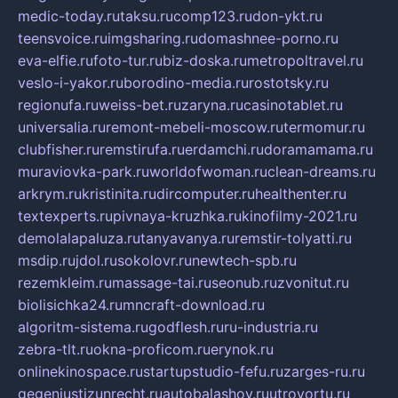
medic-today.ru
taksu.ru
comp123.ru
don-ykt.ru
teensvoice.ru
imgsharing.ru
domashnee-porno.ru
eva-elfie.ru
foto-tur.ru
biz-doska.ru
metropoltravel.ru
veslo-i-yakor.ru
borodino-media.ru
rostotsky.ru
regionufa.ru
weiss-bet.ru
zaryna.ru
casinotablet.ru
universalia.ru
remont-mebeli-moscow.ru
termomur.ru
clubfisher.ru
remstirufa.ru
erdamchi.ru
doramamama.ru
muraviovka-park.ru
worldofwoman.ru
clean-dreams.ru
arkrym.ru
kristinita.ru
dircomputer.ru
healthenter.ru
textexperts.ru
pivnaya-kruzhka.ru
kinofilmy-2021.ru
demolalapaluza.ru
tanyavanya.ru
remstir-tolyatti.ru
msdip.ru
jdol.ru
sokolovr.ru
newtech-spb.ru
rezemkleim.ru
massage-tai.ru
seonub.ru
zvonitut.ru
biolisichka24.ru
mncraft-download.ru
algoritm-sistema.ru
godflesh.ru
ru-industria.ru
zebra-tlt.ru
okna-proficom.ru
erynok.ru
onlinekinospace.ru
startupstudio-fefu.ru
zarges-ru.ru
gegenjustizunrecht.ru
autobalashov.ru
utrovortu.ru