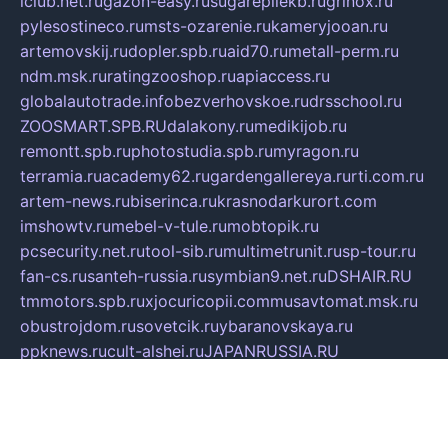
iclub.net.ru
gazon-easy.ru
sugarepilekb.ru
grinox.ru
pylesostineco.ru
msts-ozarenie.ru
kameryjooan.ru
artemovskij.ru
dopler.spb.ru
aid70.ru
metall-perm.ru
ndm.msk.ru
ratingzooshop.ru
apiaccess.ru
globalautotrade.info
bezverhovskoe.ru
drsschool.ru
ZOOSMART.SPB.RU
dalakony.ru
medikijob.ru
remontt.spb.ru
photostudia.spb.ru
myragon.ru
terramia.ru
academy62.ru
gardengallereya.ru
rti.com.ru
artem-news.ru
biserinca.ru
krasnodarkurort.com
imshowtv.ru
mebel-v-tule.ru
mobtopik.ru
pcsecurity.net.ru
tool-sib.ru
multimetrunit.ru
sp-tour.ru
fan-cs.ru
santeh-russia.ru
symbian9.net.ru
DSHAIR.RU
tmmotors.spb.ru
xjocuricopii.com
musavtomat.msk.ru
obustrojdom.ru
sovetcik.ru
ybaranovskaya.ru
ppknews.ru
cult-alshei.ru
JAPANRUSSIA.RU
proekciyamebel.ru
imper-finans.ru
rim.org.ru
glamourai.ru
brassminus.ru
zabor-pro.ru
ftn.pp.ru
dorogoe58.ru
laimengpacker.ru
kuzova-zapchasti.ru