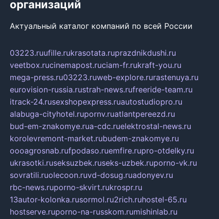
организаций
Актуальный каталог компаний по всей России
03223.ru
ufille.ru
krasotata.ru
prazdnikdushi.ru
veetbox.ru
cinemapost.ru
ciam-fr.ru
kraft-you.ru
mega-press.ru
03223.ru
web-explore.ru
rastenuya.ru
eurovision-russia.ru
strah-news.ru
freeride-team.ru
itrack-24.ru
sexshopexpress.ru
autostudiopro.ru
alabuga-cityhotel.ru
pornv.ru
atlantpereezd.ru
bud-em-znakomye.ru
a-cdc.ru
elektrostal-news.ru
korolevremont-market.ru
budem-znakomye.ru
oooagrosnab.ru
fpodaso.ru
emfire.ru
pro-otdelky.ru
ukrasotki.ru
seksuzbek.ru
seks-uzbek.ru
porno-vk.ru
sovratili.ru
olecoon.ru
vd-dosug.ru
adonyev.ru
rbc-news.ru
porno-skvirt.ru
krospr.ru
13autor-kolonka.ru
sormol.ru
2rich.ru
hostel-65.ru
hostserve.ru
porno-na-russkom.ru
mishinlab.ru