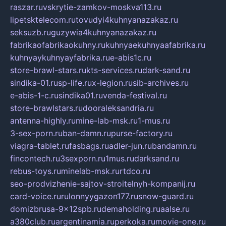
raszar.ru
vskrytie-zamkov-moskva113.ru
lipetsktelecom.ru
tovudyi4kuhnyanazakaz.ru
seksuzb.ru
guzywia4kuhnyanazakaz.ru
fabrikaofabrikaokuhny.ru
kuhnyaekuhnyaafabrika.ru
kuhnyaykuhnyayfabrika.ru
e-abis1c.ru
store-brawl-stars.ru
kts-services.ru
dark-sand.ru
sindika-01.ru
sp-life.ru
x-legion.ru
sib-archives.ru
e-abis-1-c.ru
sindika01.ru
venda-festival.ru
store-brawlstars.ru
dooraleksandria.ru
antenna-highly.ru
mine-lab-msk.ru
1-mus.ru
3-sex-porn.ru
ban-damn.ru
purse-factory.ru
viagra-tablet.ru
fasbags.ru
adler-jun.ru
bandamn.ru
fincontech.ru
3sexporn.ru
1mus.ru
darksand.ru
rebus-toys.ru
minelab-msk.ru
rtdco.ru
seo-prodvizhenie-sajtov-stroitelnyh-kompanij.ru
card-voice.ru
rulonnyygazon177.ru
snow-guard.ru
domizbrusa-9x12spb.ru
demaholding.ru
aalse.ru
a380club.ru
argentinamia.ru
perkoka.ru
movie-one.ru