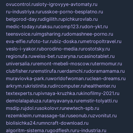
ovucontrol.ru
sloty-igrovyye-avtomaty.ru
ru-industriya.ru
russkoe-porno-besplatno.ru
belgorod-day.ru
digilith.ru
pichkurovlab.ru
medic-today.ru
taksu.ru
comp123.ru
don-ykt.ru
teensvoice.ru
imgsharing.ru
domashnee-porno.ru
eva-elfie.ru
foto-tur.ru
biz-doska.ru
metropoltravel.ru
veslo-i-yakor.ru
borodino-media.ru
rostotsky.ru
regionufa.ru
weiss-bet.ru
zaryna.ru
casinotablet.ru
universalia.ru
remont-mebeli-moscow.ru
termomur.ru
clubfisher.ru
remstirufa.ru
erdamchi.ru
doramamama.ru
muraviovka-park.ru
worldofwoman.ru
clean-dreams.ru
arkrym.ru
kristinita.ru
dircomputer.ru
healthenter.ru
textexperts.ru
pivnaya-kruzhka.ru
kinofilmy-2021.ru
demolalapaluza.ru
tanyavanya.ru
remstir-tolyatti.ru
msdip.ru
jdol.ru
sokolovr.ru
newtech-spb.ru
rezemkleim.ru
massage-tai.ru
seonub.ru
zvonitut.ru
biolisichka24.ru
mncraft-download.ru
algoritm-sistema.ru
godflesh.ru
ru-industria.ru