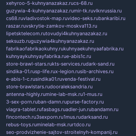
xehyroo-5-kuhnyanazakaz.ru
cs-68.ru
guzywia-4-kuhnyanazakaz.ru
mir-tk.ru
vlknrussia.ru
cs68.ru
vladivostok-map.ru
video-seks.ru
bankaribi.ru
raszar.ru
vskrytie-zamkov-moskva113.ru
lipetsktelecom.ru
tovudyi4kuhnyanazakaz.ru
seksuzb.ru
guzywia4kuhnyanazakaz.ru
fabrikaofabrikaokuhny.ru
kuhnyaekuhnyaafabrika.ru
kuhnyaykuhnyayfabrika.ru
e-abis1c.ru
store-brawl-stars.ru
kts-services.ru
dark-sand.ru
sindika-01.ru
sp-life.ru
x-legion.ru
sib-archives.ru
e-abis-1-c.ru
sindika01.ru
venda-festival.ru
store-brawlstars.ru
dooraleksandria.ru
antenna-highly.ru
mine-lab-msk.ru
1-mus.ru
3-sex-porn.ru
ban-damn.ru
purse-factory.ru
viagra-tablet.ru
fasbags.ru
adler-jun.ru
bandamn.ru
fincontech.ru
3sexporn.ru
1mus.ru
darksand.ru
rebus-toys.ru
minelab-msk.ru
rtdco.ru
seo-prodvizhenie-sajtov-stroitelnyh-kompanij.ru