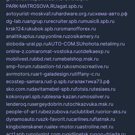
PARK-MATROSOVA.RU
agat.spb.ru
avtoyurist-moskva1.ru
hardware.org.ru
схема-авто.рф
dg-lab.ru
angrup.ru
recruiter.spb.ru
music8.spb.ru
krsk124.ru
kubok.spb.ru
romanofforex.ru
analitikaplus.ru
spyonline.ru
zosikamery.ru
sloboda-ural.pp.ru
AUTO-COM.SU
hohota.net
alimy.ru
online-z.com
aromat-vostoka.ru
otdelkaexp.ru
mobilvest.ru
bbd.net.ru
mebelshop.msk.ru
smp-forum.ru
bastion-td.ru
kosmoscreative.ru
avrmotors.ru
art-galadesign.ru
tiffany-c.ru
ecostep-samara.ru
d-p.spb.ru
галактика73.рф
sko.com.ru
davitamebel-spb.ru
fotsis.ru
tesiaes.ru
kokoroyari.spb.ru
blesna-kazan.ru
mossilver.ru
lenderoq.ru
sergeydobrin.ru
tochkazvuka.msk.ru
people-of-art.ru
bezzubova.ru
clubtibet.ru
orior-aks.ru
dynamoauto.ru
szk-favorit.ru
carlines.ru
flatnsk.ru
kingbolenskaner.ru
alex-motor.ru
astroline.net.ru
act1.spb.ru
polyglot.com.ru
gidlipetsk.ru
ooo-driada.ru