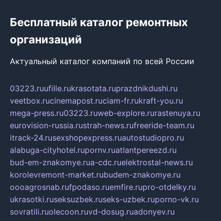
Бесплатный каталог ремонтных
организаций
Актуальный каталог компаний по всей России
03223.ru
ufille.ru
krasotata.ru
prazdnikdushi.ru
veetbox.ru
cinemapost.ru
ciam-fr.ru
kraft-you.ru
mega-press.ru
03223.ru
web-explore.ru
rastenuya.ru
eurovision-russia.ru
strah-news.ru
freeride-team.ru
itrack-24.ru
sexshopexpress.ru
autostudiopro.ru
alabuga-cityhotel.ru
pornv.ru
atlantpereezd.ru
bud-em-znakomye.ru
a-cdc.ru
elektrostal-news.ru
korolevremont-market.ru
budem-znakomye.ru
oooagrosnab.ru
fpodaso.ru
emfire.ru
pro-otdelky.ru
ukrasotki.ru
seksuzbek.ru
seks-uzbek.ru
porno-vk.ru
sovratili.ru
olecoon.ru
vd-dosug.ru
adonyev.ru