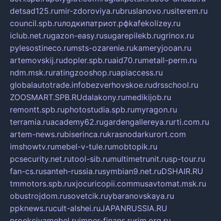
detsad125.ru
mir-zdoroviya.ru
bruslanovo.ru
siterem.ru
council.spb.ru
лодкипатриот.рф
kafekolizey.ru
iclub.net.ru
gazon-easy.ru
sugarepilekb.ru
grinox.ru
pylesostineco.ru
msts-ozarenie.ru
kameryjooan.ru
artemovskij.ru
dopler.spb.ru
aid70.ru
metall-perm.ru
ndm.msk.ru
ratingzooshop.ru
apiaccess.ru
globalautotrade.info
bezverhovskoe.ru
drsschool.ru
ZOOSMART.SPB.RU
dalakony.ru
medikijob.ru
remontt.spb.ru
photostudia.spb.ru
myragon.ru
terramia.ru
academy62.ru
gardengallereya.ru
rti.com.ru
artem-news.ru
biserinca.ru
krasnodarkurort.com
imshowtv.ru
mebel-v-tule.ru
mobtopik.ru
pcsecurity.net.ru
tool-sib.ru
multimetrunit.ru
sp-tour.ru
fan-cs.ru
santeh-russia.ru
symbian9.net.ru
DSHAIR.RU
tmmotors.spb.ru
xjocuricopii.com
musavtomat.msk.ru
obustrojdom.ru
sovetcik.ru
ybaranovskaya.ru
ppknews.ru
cult-alshei.ru
JAPANRUSSIA.RU
proekciyamebel.ru
imper-finans.ru
rim.org.ru