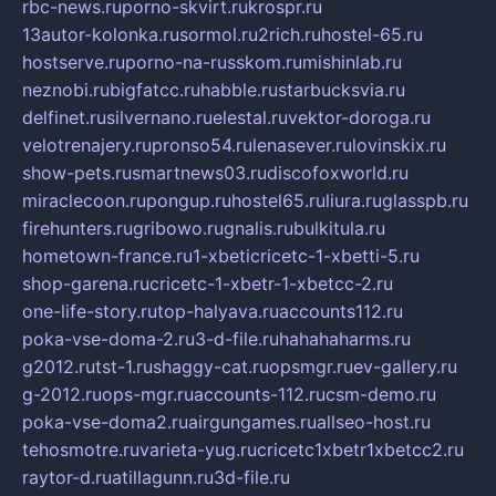
rbc-news.ru
porno-skvirt.ru
krospr.ru
13autor-kolonka.ru
sormol.ru
2rich.ru
hostel-65.ru
hostserve.ru
porno-na-russkom.ru
mishinlab.ru
neznobi.ru
bigfatcc.ru
habble.ru
starbucksvia.ru
delfinet.ru
silvernano.ru
elestal.ru
vektor-doroga.ru
velotrenajery.ru
pronso54.ru
lenasever.ru
lovinskix.ru
show-pets.ru
smartnews03.ru
discofoxworld.ru
miraclecoon.ru
pongup.ru
hostel65.ru
liura.ru
glasspb.ru
firehunters.ru
gribowo.ru
gnalis.ru
bulkitula.ru
hometown-france.ru
1-xbeticricetc-1-xbetti-5.ru
shop-garena.ru
cricetc-1-xbetr-1-xbetcc-2.ru
one-life-story.ru
top-halyava.ru
accounts112.ru
poka-vse-doma-2.ru
3-d-file.ru
hahahaharms.ru
g2012.ru
tst-1.ru
shaggy-cat.ru
opsmgr.ru
ev-gallery.ru
g-2012.ru
ops-mgr.ru
accounts-112.ru
csm-demo.ru
poka-vse-doma2.ru
airgungames.ru
allseo-host.ru
tehosmotre.ru
varieta-yug.ru
cricetc1xbetr1xbetcc2.ru
raytor-d.ru
atillagunn.ru
3d-file.ru