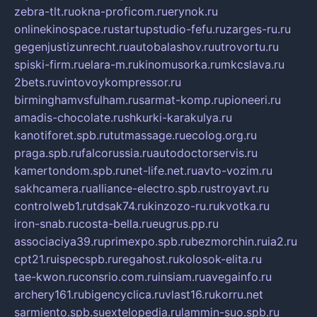
zebra-tlt.ru
okna-proficom.ru
erynok.ru
onlinekinospace.ru
startupstudio-fefu.ru
zarges-ru.ru
gegenjustizunrecht.ru
autobalashov.ru
utrovortu.ru
spiski-firm.ru
elara-m.ru
kinomusorka.ru
mkcslava.ru
2bets.ru
vintovoykompressor.ru
birminghamvsfulham.ru
sarmat-komp.ru
pioneeri.ru
amadis-chocolate.ru
shkurki-karakulya.ru
kanotiforet.spb.ru
tutmassage.ru
ecolog.org.ru
praga.spb.ru
falcorussia.ru
autodoctorservis.ru
kamertondom.spb.ru
net-life.net.ru
avto-vozim.ru
sakhcamera.ru
alliance-electro.spb.ru
stroyavt.ru
controlweb1.ru
tdsak74.ru
kinzozo-ru.ru
kvotka.ru
iron-snab.ru
costa-bella.ru
eugrus.pp.ru
associaciya39.ru
primexpo.spb.ru
bezmorchin.ru
ia2.ru
cpt21.ru
ispecspb.ru
regahost.ru
kolosok-elita.ru
tae-kwon.ru
consrio.com.ru
insiam.ru
avegainfo.ru
archery161.ru
bigencyclica.ru
vlast16.ru
korru.net
sarmiento.spb.su
extelopedia.ru
lammin-suo.spb.ru