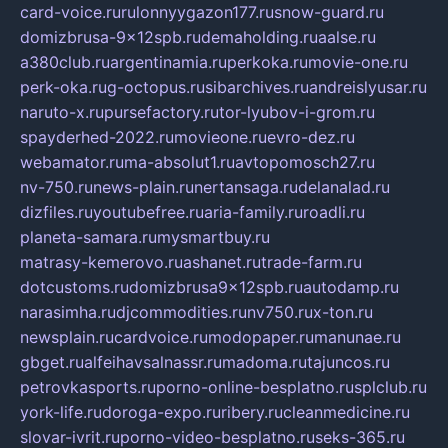
card-voice.ru
rulonnyygazon177.ru
snow-guard.ru
domizbrusa-9x12spb.ru
demaholding.ru
aalse.ru
a380club.ru
argentinamia.ru
perkoka.ru
movie-one.ru
perk-oka.ru
g-octopus.ru
sibarchives.ru
andreislyusar.ru
naruto-x.ru
pursefactory.ru
tor-lyubov-i-grom.ru
spayderhed-2022.ru
movieone.ru
evro-dez.ru
webamator.ru
ma-absolut1.ru
avtopomosch27.ru
nv-750.ru
news-plain.ru
nertansaga.ru
delanalad.ru
dizfiles.ru
youtubefree.ru
aria-family.ru
roadli.ru
planeta-samara.ru
mysmartbuy.ru
matrasy-kemerovo.ru
ashanet.ru
trade-farm.ru
dotcustoms.ru
domizbrusa9x12spb.ru
autodamp.ru
narasimha.ru
djcommodities.ru
nv750.ru
x-ton.ru
newsplain.ru
cardvoice.ru
modopaper.ru
manunae.ru
gbget.ru
alfeihavsalnassr.ru
madoma.ru
tajuncos.ru
petrovkasports.ru
porno-online-besplatno.ru
splclub.ru
york-life.ru
doroga-expo.ru
ribery.ru
cleanmedicine.ru
slovar-ivrit.ru
porno-video-besplatno.ru
seks-365.ru