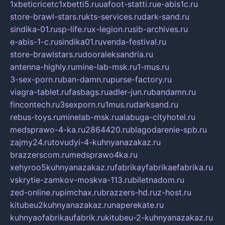
1xbeticricetc1xbetti5.ru
uafoot-statti.ru
e-abis1c.ru
store-brawl-stars.ru
kts-services.ru
dark-sand.ru
sindika-01.ru
sp-life.ru
x-legion.ru
sib-archives.ru
e-abis-1-c.ru
sindika01.ru
venda-festival.ru
store-brawlstars.ru
dooraleksandria.ru
antenna-highly.ru
mine-lab-msk.ru
1-mus.ru
3-sex-porn.ru
ban-damn.ru
purse-factory.ru
viagra-tablet.ru
fasbags.ru
adler-jun.ru
bandamn.ru
fincontech.ru
3sexporn.ru
1mus.ru
darksand.ru
rebus-toys.ru
minelab-msk.ru
alabuga-cityhotel.ru
medsprawo-4-ka.ru
2864420.ru
blagodarenie-spb.ru
zajmy24.ru
tovudyi-4-kuhnyanazakaz.ru
brazzerscom.ru
medsprawo4ka.ru
xehyroo5kuhnyanazakaz.ru
fabrikayfabrikaefabrika.ru
vskrytie-zamkov-moskva-113.ru
biletnadom.ru
zed-online.ru
pimchax.ru
brazzers-hd.ru
z-host.ru
kitubeu2kuhnyanazakaz.ru
naperekate.ru
kuhnyaofabrikaufabrik.ru
kitubeu-2-kuhnyanazakaz.ru