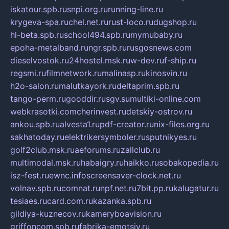
iskatour.spb.ru
snpi.org.ru
running-line.ru
krygeva-spa.ru
chel.net.ru
rust-loco.ru
dugshop.ru
hl-beta.spb.ru
school494.spb.ru
mymubaby.ru
epoha-metalband.ru
ngr.spb.ru
rusgosnews.com
dieselvostok.ru
24hostel.msk.ru
w-dev.ru
f-ship.ru
regsmi.ru
filmnetwork.ru
malinasp.ru
kinosvin.ru
h2o-salon.ru
malutkayork.ru
deltaprim.spb.ru
tango-perm.ru
gooddir.ru
sgv.su
multiki-online.com
webkrasotki.com
cherinvest.ru
detskiy-ostrov.ru
ankou.spb.ru
alvesta1.ru
pdf-creator.ru
nix-files.org.ru
sakhatoday.ru
elektrikersymboler.ru
sputnikyes.ru
golf2club.msk.ru
aeforums.ru
zallclub.ru
multimodal.msk.ru
habaigry.ru
haikko.ru
sobakopedia.ru
isz-fest.ru
ewnc.info
screensaver-clock.net.ru
volnav.spb.ru
comnat.ru
npf.net.ru
7bit.pp.ru
kalugatur.ru
tesiaes.ru
card.com.ru
kazanka.spb.ru
gildiya-kuznecov.ru
kameryboavision.ru
griffoncom.spb.ru
fabrika-emotsiy.ru