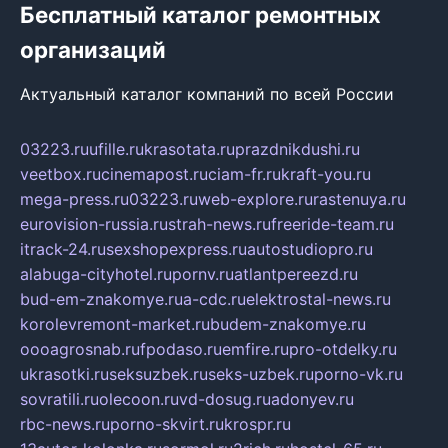
Бесплатный каталог ремонтных
организаций
Актуальный каталог компаний по всей России
03223.ru
ufille.ru
krasotata.ru
prazdnikdushi.ru
veetbox.ru
cinemapost.ru
ciam-fr.ru
kraft-you.ru
mega-press.ru
03223.ru
web-explore.ru
rastenuya.ru
eurovision-russia.ru
strah-news.ru
freeride-team.ru
itrack-24.ru
sexshopexpress.ru
autostudiopro.ru
alabuga-cityhotel.ru
pornv.ru
atlantpereezd.ru
bud-em-znakomye.ru
a-cdc.ru
elektrostal-news.ru
korolevremont-market.ru
budem-znakomye.ru
oooagrosnab.ru
fpodaso.ru
emfire.ru
pro-otdelky.ru
ukrasotki.ru
seksuzbek.ru
seks-uzbek.ru
porno-vk.ru
sovratili.ru
olecoon.ru
vd-dosug.ru
adonyev.ru
rbc-news.ru
porno-skvirt.ru
krospr.ru