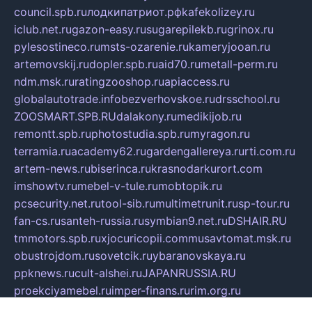
council.spb.ru
лодкипатриот.рф
kafekolizey.ru
iclub.net.ru
gazon-easy.ru
sugarepilekb.ru
grinox.ru
pylesostineco.ru
msts-ozarenie.ru
kameryjooan.ru
artemovskij.ru
dopler.spb.ru
aid70.ru
metall-perm.ru
ndm.msk.ru
ratingzooshop.ru
apiaccess.ru
globalautotrade.info
bezverhovskoe.ru
drsschool.ru
ZOOSMART.SPB.RU
dalakony.ru
medikijob.ru
remontt.spb.ru
photostudia.spb.ru
myragon.ru
terramia.ru
academy62.ru
gardengallereya.ru
rti.com.ru
artem-news.ru
biserinca.ru
krasnodarkurort.com
imshowtv.ru
mebel-v-tule.ru
mobtopik.ru
pcsecurity.net.ru
tool-sib.ru
multimetrunit.ru
sp-tour.ru
fan-cs.ru
santeh-russia.ru
symbian9.net.ru
DSHAIR.RU
tmmotors.spb.ru
xjocuricopii.com
musavtomat.msk.ru
obustrojdom.ru
sovetcik.ru
ybaranovskaya.ru
ppknews.ru
cult-alshei.ru
JAPANRUSSIA.RU
proekciyamebel.ru
imper-finans.ru
rim.org.ru
glamourai.ru
brassminus.ru
zabor-pro.ru
ftn.pp.ru