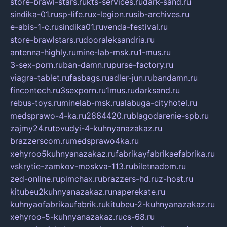
store-brawl-stars.ru
kts-services.ru
dark-sand.ru
sindika-01.ru
sp-life.ru
x-legion.ru
sib-archives.ru
e-abis-1-c.ru
sindika01.ru
venda-festival.ru
store-brawlstars.ru
dooraleksandria.ru
antenna-highly.ru
mine-lab-msk.ru
1-mus.ru
3-sex-porn.ru
ban-damn.ru
purse-factory.ru
viagra-tablet.ru
fasbags.ru
adler-jun.ru
bandamn.ru
fincontech.ru
3sexporn.ru
1mus.ru
darksand.ru
rebus-toys.ru
minelab-msk.ru
alabuga-cityhotel.ru
medsprawo-4-ka.ru
2864420.ru
blagodarenie-spb.ru
zajmy24.ru
tovudyi-4-kuhnyanazakaz.ru
brazzerscom.ru
medsprawo4ka.ru
xehyroo5kuhnyanazakaz.ru
fabrikayfabrikaefabrika.ru
vskrytie-zamkov-moskva-113.ru
biletnadom.ru
zed-online.ru
pimchax.ru
brazzers-hd.ru
z-host.ru
kitubeu2kuhnyanazakaz.ru
naperekate.ru
kuhnyaofabrikaufabrik.ru
kitubeu-2-kuhnyanazakaz.ru
xehyroo-5-kuhnyanazakaz.ru
cs-68.ru