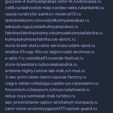
guzywia-4-kuhnyanazakaz.ru
mir-tk.ru
vlknrussia.ru
cs68.ru
vladivostok-map.ru
video-seks.ru
bankaribi.ru
raszar.ru
vskrytie-zamkov-moskva113.ru
lipetsktelecom.ru
tovudyi4kuhnyanazakaz.ru
seksuzb.ru
guzywia4kuhnyanazakaz.ru
fabrikaofabrikaokuhny.ru
kuhnyaekuhnyaafabrika.ru
kuhnyaykuhnyayfabrika.ru
e-abis1c.ru
store-brawl-stars.ru
kts-services.ru
dark-sand.ru
sindika-01.ru
sp-life.ru
x-legion.ru
sib-archives.ru
e-abis-1-c.ru
sindika01.ru
venda-festival.ru
store-brawlstars.ru
dooraleksandria.ru
antenna-highly.ru
mine-lab-msk.ru
1-mus.ru
3-sex-porn.ru
ban-damn.ru
purse-factory.ru
viagra-tablet.ru
fasbags.ru
adler-jun.ru
bandamn.ru
fincontech.ru
3sexporn.ru
1mus.ru
darksand.ru
rebus-toys.ru
minelab-msk.ru
rtdco.ru
seo-prodvizhenie-sajtov-stroitelnyh-kompanij.ru
card-voice.ru
rulonnyygazon177.ru
snow-guard.ru