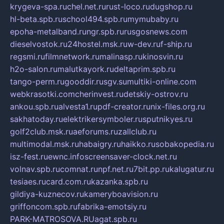
krygeva-spa.ru
chel.net.ru
rust-loco.ru
dugshop.ru
hl-beta.spb.ru
school494.spb.ru
mymubaby.ru
epoha-metalband.ru
ngr.spb.ru
rusgosnews.com
dieselvostok.ru
24hostel.msk.ru
w-dev.ru
f-ship.ru
regsmi.ru
filmnetwork.ru
malinasp.ru
kinosvin.ru
h2o-salon.ru
malutkayork.ru
deltaprim.spb.ru
tango-perm.ru
gooddir.ru
sgv.su
multiki-online.com
webkrasotki.com
cherinvest.ru
detskiy-ostrov.ru
ankou.spb.ru
alvesta1.ru
pdf-creator.ru
nix-files.org.ru
sakhatoday.ru
elektrikersymboler.ru
sputnikyes.ru
golf2club.msk.ru
aeforums.ru
zallclub.ru
multimodal.msk.ru
habaigry.ru
haikko.ru
sobakopedia.ru
isz-fest.ru
ewnc.info
screensaver-clock.net.ru
volnav.spb.ru
comnat.ru
npf.net.ru
7bit.pp.ru
kalugatur.ru
tesiaes.ru
card.com.ru
kazanka.spb.ru
gildiya-kuznecov.ru
kameryboavision.ru
griffoncom.spb.ru
fabrika-emotsiy.ru
PARK-MATROSOVA.RU
agat.spb.ru