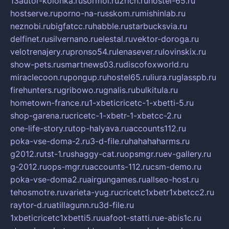
13autor-kolonka.ru
sormol.ru
2rich.ru
hostel-65.ru
hostserve.ru
porno-na-russkom.ru
mishinlab.ru
neznobi.ru
bigfatcc.ru
habble.ru
starbucksvia.ru
delfinet.ru
silvernano.ru
elestal.ru
vektor-doroga.ru
velotrenajery.ru
pronso54.ru
lenasever.ru
lovinskix.ru
show-pets.ru
smartnews03.ru
discofoxworld.ru
miraclecoon.ru
pongup.ru
hostel65.ru
liura.ru
glasspb.ru
firehunters.ru
gribowo.ru
gnalis.ru
bulkitula.ru
hometown-france.ru
1-xbeticricetc-1-xbetti-5.ru
shop-garena.ru
cricetc-1-xbetr-1-xbetcc-2.ru
one-life-story.ru
top-halyava.ru
accounts112.ru
poka-vse-doma-2.ru
3-d-file.ru
hahahaharms.ru
g2012.ru
tst-1.ru
shaggy-cat.ru
opsmgr.ru
ev-gallery.ru
g-2012.ru
ops-mgr.ru
accounts-112.ru
csm-demo.ru
poka-vse-doma2.ru
airgungames.ru
allseo-host.ru
tehosmotre.ru
varieta-yug.ru
cricetc1xbetr1xbetcc2.ru
raytor-d.ru
atillagunn.ru
3d-file.ru
1xbeticricetc1xbetti5.ru
uafoot-statti.ru
e-abis1c.ru