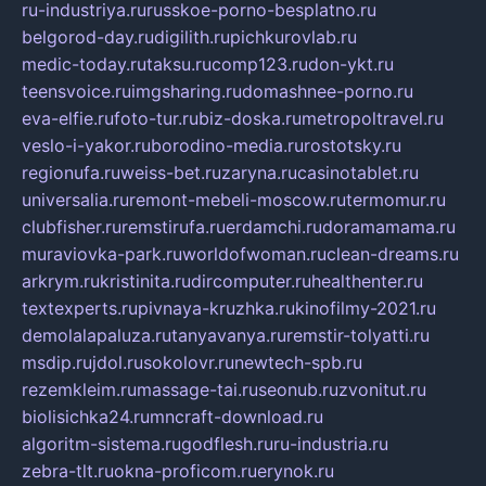
ru-industriya.ru
russkoe-porno-besplatno.ru
belgorod-day.ru
digilith.ru
pichkurovlab.ru
medic-today.ru
taksu.ru
comp123.ru
don-ykt.ru
teensvoice.ru
imgsharing.ru
domashnee-porno.ru
eva-elfie.ru
foto-tur.ru
biz-doska.ru
metropoltravel.ru
veslo-i-yakor.ru
borodino-media.ru
rostotsky.ru
regionufa.ru
weiss-bet.ru
zaryna.ru
casinotablet.ru
universalia.ru
remont-mebeli-moscow.ru
termomur.ru
clubfisher.ru
remstirufa.ru
erdamchi.ru
doramamama.ru
muraviovka-park.ru
worldofwoman.ru
clean-dreams.ru
arkrym.ru
kristinita.ru
dircomputer.ru
healthenter.ru
textexperts.ru
pivnaya-kruzhka.ru
kinofilmy-2021.ru
demolalapaluza.ru
tanyavanya.ru
remstir-tolyatti.ru
msdip.ru
jdol.ru
sokolovr.ru
newtech-spb.ru
rezemkleim.ru
massage-tai.ru
seonub.ru
zvonitut.ru
biolisichka24.ru
mncraft-download.ru
algoritm-sistema.ru
godflesh.ru
ru-industria.ru
zebra-tlt.ru
okna-proficom.ru
erynok.ru