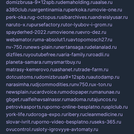
domizbrusa-9x12spb.ru
demaholding.ru
aalse.ru
a380club.ru
argentinamia.ru
perkoka.ru
movie-one.ru
perk-oka.ru
g-octopus.ru
sibarchives.ru
andreislyusar.ru
naruto-x.ru
pursefactory.ru
tor-lyubov-i-grom.ru
spayderhed-2022.ru
movieone.ru
evro-dez.ru
webamator.ru
ma-absolut1.ru
avtopomosch27.ru
nv-750.ru
news-plain.ru
nertansaga.ru
delanalad.ru
dizfiles.ru
youtubefree.ru
aria-family.ru
roadli.ru
planeta-samara.ru
mysmartbuy.ru
matrasy-kemerovo.ru
ashanet.ru
trade-farm.ru
dotcustoms.ru
domizbrusa9x12spb.ru
autodamp.ru
narasimha.ru
djcommodities.ru
nv750.ru
x-ton.ru
newsplain.ru
cardvoice.ru
modopaper.ru
manunae.ru
gbget.ru
alfeihavsalnassr.ru
madoma.ru
tajuncos.ru
petrovkasports.ru
porno-online-besplatno.ru
splclub.ru
york-life.ru
doroga-expo.ru
ribery.ru
cleanmedicine.ru
slovar-ivrit.ru
porno-video-besplatno.ru
seks-365.ru
ovucontrol.ru
sloty-igrovyye-avtomaty.ru