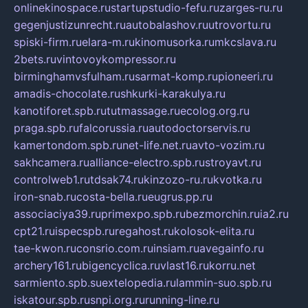
onlinekinospace.ru
startupstudio-fefu.ru
zarges-ru.ru
gegenjustizunrecht.ru
autobalashov.ru
utrovortu.ru
spiski-firm.ru
elara-m.ru
kinomusorka.ru
mkcslava.ru
2bets.ru
vintovoykompressor.ru
birminghamvsfulham.ru
sarmat-komp.ru
pioneeri.ru
amadis-chocolate.ru
shkurki-karakulya.ru
kanotiforet.spb.ru
tutmassage.ru
ecolog.org.ru
praga.spb.ru
falcorussia.ru
autodoctorservis.ru
kamertondom.spb.ru
net-life.net.ru
avto-vozim.ru
sakhcamera.ru
alliance-electro.spb.ru
stroyavt.ru
controlweb1.ru
tdsak74.ru
kinzozo-ru.ru
kvotka.ru
iron-snab.ru
costa-bella.ru
eugrus.pp.ru
associaciya39.ru
primexpo.spb.ru
bezmorchin.ru
ia2.ru
cpt21.ru
ispecspb.ru
regahost.ru
kolosok-elita.ru
tae-kwon.ru
consrio.com.ru
insiam.ru
avegainfo.ru
archery161.ru
bigencyclica.ru
vlast16.ru
korru.net
sarmiento.spb.su
extelopedia.ru
lammin-suo.spb.ru
iskatour.spb.ru
snpi.org.ru
running-line.ru