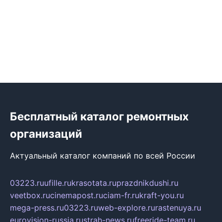
Бесплатный каталог ремонтных
организаций
Актуальный каталог компаний по всей России
03223.ru
ufille.ru
krasotata.ru
prazdnikdushi.ru
veetbox.ru
cinemapost.ru
ciam-fr.ru
kraft-you.ru
mega-press.ru
03223.ru
web-explore.ru
rastenuya.ru
eurovision-russia.ru
strah-news.ru
freeride-team.ru