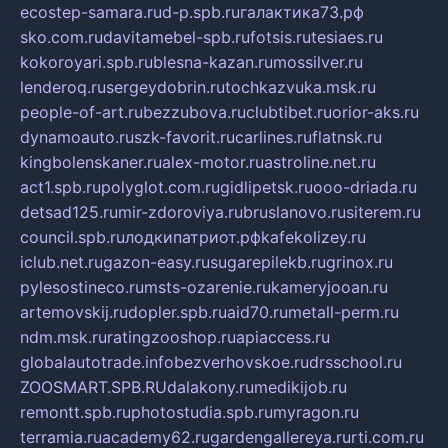
ecostep-samara.ru
d-p.spb.ru
галактика73.рф
sko.com.ru
davitamebel-spb.ru
fotsis.ru
tesiaes.ru
kokoroyari.spb.ru
blesna-kazan.ru
mossilver.ru
lenderoq.ru
sergeydobrin.ru
tochkazvuka.msk.ru
people-of-art.ru
bezzubova.ru
clubtibet.ru
orior-aks.ru
dynamoauto.ru
szk-favorit.ru
carlines.ru
flatnsk.ru
kingbolenskaner.ru
alex-motor.ru
astroline.net.ru
act1.spb.ru
polyglot.com.ru
gidlipetsk.ru
ooo-driada.ru
detsad125.ru
mir-zdoroviya.ru
bruslanovo.ru
siterem.ru
council.spb.ru
лодкипатриот.рф
kafekolizey.ru
iclub.net.ru
gazon-easy.ru
sugarepilekb.ru
grinox.ru
pylesostineco.ru
msts-ozarenie.ru
kameryjooan.ru
artemovskij.ru
dopler.spb.ru
aid70.ru
metall-perm.ru
ndm.msk.ru
ratingzooshop.ru
apiaccess.ru
globalautotrade.info
bezverhovskoe.ru
drsschool.ru
ZOOSMART.SPB.RU
dalakony.ru
medikijob.ru
remontt.spb.ru
photostudia.spb.ru
myragon.ru
terramia.ru
academy62.ru
gardengallereya.ru
rti.com.ru