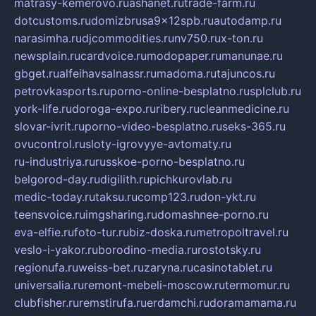
matrasy-kemerovo.ru
ashanet.ru
trade-farm.ru
dotcustoms.ru
domizbrusa9x12spb.ru
autodamp.ru
narasimha.ru
djcommodities.ru
nv750.ru
x-ton.ru
newsplain.ru
cardvoice.ru
modopaper.ru
manunae.ru
gbget.ru
alfeihavsalnassr.ru
madoma.ru
tajuncos.ru
petrovkasports.ru
porno-online-besplatno.ru
splclub.ru
york-life.ru
doroga-expo.ru
ribery.ru
cleanmedicine.ru
slovar-ivrit.ru
porno-video-besplatno.ru
seks-365.ru
ovucontrol.ru
sloty-igrovyye-avtomaty.ru
ru-industriya.ru
russkoe-porno-besplatno.ru
belgorod-day.ru
digilith.ru
pichkurovlab.ru
medic-today.ru
taksu.ru
comp123.ru
don-ykt.ru
teensvoice.ru
imgsharing.ru
domashnee-porno.ru
eva-elfie.ru
foto-tur.ru
biz-doska.ru
metropoltravel.ru
veslo-i-yakor.ru
borodino-media.ru
rostotsky.ru
regionufa.ru
weiss-bet.ru
zaryna.ru
casinotablet.ru
universalia.ru
remont-mebeli-moscow.ru
termomur.ru
clubfisher.ru
remstirufa.ru
erdamchi.ru
doramamama.ru