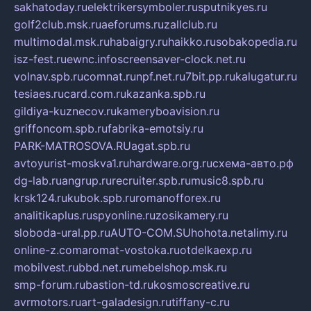
sakhatoday.ru
elektrikersymboler.ru
sputnikyes.ru
golf2club.msk.ru
aeforums.ru
zallclub.ru
multimodal.msk.ru
habaigry.ru
haikko.ru
sobakopedia.ru
isz-fest.ru
ewnc.info
screensaver-clock.net.ru
volnav.spb.ru
comnat.ru
npf.net.ru
7bit.pp.ru
kalugatur.ru
tesiaes.ru
card.com.ru
kazanka.spb.ru
gildiya-kuznecov.ru
kameryboavision.ru
griffoncom.spb.ru
fabrika-emotsiy.ru
PARK-MATROSOVA.RU
agat.spb.ru
avtoyurist-moskva1.ru
hardware.org.ru
схема-авто.рф
dg-lab.ru
angrup.ru
recruiter.spb.ru
music8.spb.ru
krsk124.ru
kubok.spb.ru
romanofforex.ru
analitikaplus.ru
spyonline.ru
zosikamery.ru
sloboda-ural.pp.ru
AUTO-COM.SU
hohota.net
alimy.ru
online-z.com
aromat-vostoka.ru
otdelkaexp.ru
mobilvest.ru
bbd.net.ru
mebelshop.msk.ru
smp-forum.ru
bastion-td.ru
kosmoscreative.ru
avrmotors.ru
art-galadesign.ru
tiffany-c.ru