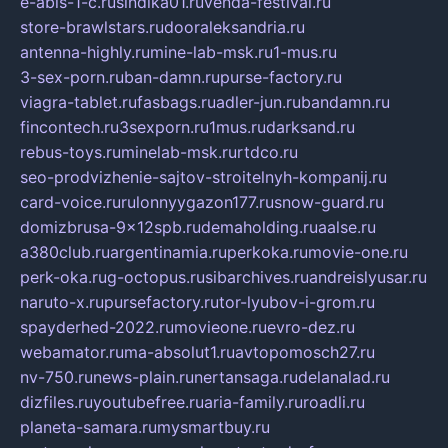
e-abis-1-c.ru
sindika01.ru
venda-festival.ru
store-brawlstars.ru
dooraleksandria.ru
antenna-highly.ru
mine-lab-msk.ru
1-mus.ru
3-sex-porn.ru
ban-damn.ru
purse-factory.ru
viagra-tablet.ru
fasbags.ru
adler-jun.ru
bandamn.ru
fincontech.ru
3sexporn.ru
1mus.ru
darksand.ru
rebus-toys.ru
minelab-msk.ru
rtdco.ru
seo-prodvizhenie-sajtov-stroitelnyh-kompanij.ru
card-voice.ru
rulonnyygazon177.ru
snow-guard.ru
domizbrusa-9x12spb.ru
demaholding.ru
aalse.ru
a380club.ru
argentinamia.ru
perkoka.ru
movie-one.ru
perk-oka.ru
g-octopus.ru
sibarchives.ru
andreislyusar.ru
naruto-x.ru
pursefactory.ru
tor-lyubov-i-grom.ru
spayderhed-2022.ru
movieone.ru
evro-dez.ru
webamator.ru
ma-absolut1.ru
avtopomosch27.ru
nv-750.ru
news-plain.ru
nertansaga.ru
delanalad.ru
dizfiles.ru
youtubefree.ru
aria-family.ru
roadli.ru
planeta-samara.ru
mysmartbuy.ru