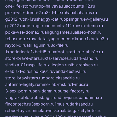
one-life-story.ru
top-halyava.ru
accounts112.ru
poka-vse-doma-2.ru
3-d-file.ru
hahahaharms.ru
g2012.ru
tst-1.ru
shaggy-cat.ru
opsmgr.ru
ev-gallery.ru
g-2012.ru
ops-mgr.ru
accounts-112.ru
csm-demo.ru
poka-vse-doma2.ru
airgungames.ru
allseo-host.ru
tehosmotre.ru
varieta-yug.ru
cricetc1xbetr1xbetcc2.ru
raytor-d.ru
atillagunn.ru
3d-file.ru
1xbeticricetc1xbetti5.ru
uafoot-statti.ru
e-abis1c.ru
store-brawl-stars.ru
kts-services.ru
dark-sand.ru
sindika-01.ru
sp-life.ru
x-legion.ru
sib-archives.ru
e-abis-1-c.ru
sindika01.ru
venda-festival.ru
store-brawlstars.ru
dooraleksandria.ru
antenna-highly.ru
mine-lab-msk.ru
1-mus.ru
3-sex-porn.ru
ban-damn.ru
purse-factory.ru
viagra-tablet.ru
fasbags.ru
adler-jun.ru
bandamn.ru
fincontech.ru
3sexporn.ru
1mus.ru
darksand.ru
rebus-toys.ru
minelab-msk.ru
alabuga-cityhotel.ru