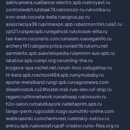
sakhcamera.ru
alliance-electro.spb.ru
stroyavt.ru
controlweb1.ru
tdsak74.ru
kinzozo-ru.ru
kvotka.ru
iron-snab.ru
costa-bella.ru
eugrus.pp.ru
associaciya39.ru
primexpo.spb.ru
bezmorchin.ru
ia2.ru
cpt21.ru
ispecspb.ru
regahost.ru
kolosok-elita.ru
tae-kwon.ru
consrio.com.ru
insiam.ru
avegainfo.ru
archery161.ru
bigencyclica.ru
vlast16.ru
korru.net
sarmiento.spb.su
extelopedia.ru
lammin-suo.spb.ru
iskatour.spb.ru
snpi.org.ru
running-line.ru
krygeva-spa.ru
chel.net.ru
rust-loco.ru
dugshop.ru
hl-beta.spb.ru
school494.spb.ru
mymubaby.ru
epoha-metalband.ru
ngr.spb.ru
rusgosnews.com
dieselvostok.ru
24hostel.msk.ru
w-dev.ru
f-ship.ru
regsmi.ru
filmnetwork.ru
malinasp.ru
kinosvin.ru
h2o-salon.ru
malutkayork.ru
deltaprim.spb.ru
tango-perm.ru
gooddir.ru
sgv.su
multiki-online.com
webkrasotki.com
cherinvest.ru
detskiy-ostrov.ru
ankou.spb.ru
alvesta1.ru
pdf-creator.ru
nix-files.org.ru