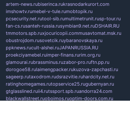
artem-news.ru
biserinca.ru
krasnodarkurort.com
imshowtv.ru
mebel-v-tule.ru
mobtopik.ru
pcsecurity.net.ru
tool-sib.ru
multimetrunit.ru
sp-tour.ru
fan-cs.ru
santeh-russia.ru
symbian9.net.ru
DSHAIR.RU
tmmotors.spb.ru
xjocuricopii.com
musavtomat.msk.ru
obustrojdom.ru
sovetcik.ru
ybaranovskaya.ru
ppknews.ru
cult-alshei.ru
JAPANRUSSIA.RU
proekciyamebel.ru
imper-finans.ru
rim.org.ru
glamourai.ru
brassminus.ru
zabor-pro.ru
ftn.pp.ru
dorogoe58.ru
laimengpacker.ru
kuzova-zapchasti.ru
sageerp.ru
taxodrom.ru
dsrazvitie.ru
hardcity.net.ru
ratinghomegames.ru
topservice25.ru
gubernyan.ru
gtglasslined.ru
ii4.ru
tssport.spb.ru
andorra24.com
blackwallstreet.ru
oboimos.ru
optim-doors.com.ru
ikuch.ru
nycr.org.ru
npa21.ru
vremya-ch.spb.ru
desert000.ru
ivtorgi.ru
ifiori.ru
catalog-statei.ru
dcv.org.ru
spetsmaster174.ru
ipkameryhiseeu.ru
dum26.ru
ruspol.spb.ru
fr-opendp.ru
kam-solnyshko.ru