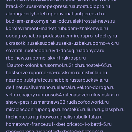
itrack-24.ru
sexshopexpress.ru
autostudiopro.ru
alabuga-cityhotel.ru
pornv.ru
atlantpereezd.ru
bud-em-znakomye.ru
a-cdc.ru
elektrostal-news.ru
korolevremont-market.ru
budem-znakomye.ru
oooagrosnab.ru
fpodaso.ru
emfire.ru
pro-otdelky.ru
ukrasotki.ru
seksuzbek.ru
seks-uzbek.ru
porno-vk.ru
sovratili.ru
olecoon.ru
vd-dosug.ru
adonyev.ru
rbc-news.ru
porno-skvirt.ru
krospr.ru
13autor-kolonka.ru
sormol.ru
2rich.ru
hostel-65.ru
hostserve.ru
porno-na-russkom.ru
mishinlab.ru
neznobi.ru
bigfatcc.ru
habble.ru
starbucksvia.ru
delfinet.ru
silvernano.ru
elestal.ru
vektor-doroga.ru
velotrenajery.ru
pronso54.ru
lenasever.ru
lovinskix.ru
show-pets.ru
smartnews03.ru
discofoxworld.ru
miraclecoon.ru
pongup.ru
hostel65.ru
liura.ru
glasspb.ru
firehunters.ru
gribowo.ru
gnalis.ru
bulkitula.ru
hometown-france.ru
1-xbeticricetc-1-xbetti-5.ru
shop-garena.ru
cricetc-1-xbetr-1-xbetcc-2.ru