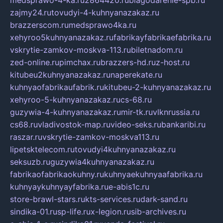
medsprawo-4-ka.ru
2864420.ru
blagodarenie-spb.ru
zajmy24.ru
tovudyi-4-kuhnyanazakaz.ru
brazzerscom.ru
medsprawo4ka.ru
xehyroo5kuhnyanazakaz.ru
fabrikayfabrikaefabrika.ru
vskrytie-zamkov-moskva-113.ru
biletnadom.ru
zed-online.ru
pimchax.ru
brazzers-hd.ru
z-host.ru
kitubeu2kuhnyanazakaz.ru
naperekate.ru
kuhnyaofabrikaufabrik.ru
kitubeu-2-kuhnyanazakaz.ru
xehyroo-5-kuhnyanazakaz.ru
cs-68.ru
guzywia-4-kuhnyanazakaz.ru
mir-tk.ru
vlknrussia.ru
cs68.ru
vladivostok-map.ru
video-seks.ru
bankaribi.ru
raszar.ru
vskrytie-zamkov-moskva113.ru
lipetsktelecom.ru
tovudyi4kuhnyanazakaz.ru
seksuzb.ru
guzywia4kuhnyanazakaz.ru
fabrikaofabrikaokuhny.ru
kuhnyaekuhnyaafabrika.ru
kuhnyaykuhnyayfabrika.ru
e-abis1c.ru
store-brawl-stars.ru
kts-services.ru
dark-sand.ru
sindika-01.ru
sp-life.ru
x-legion.ru
sib-archives.ru