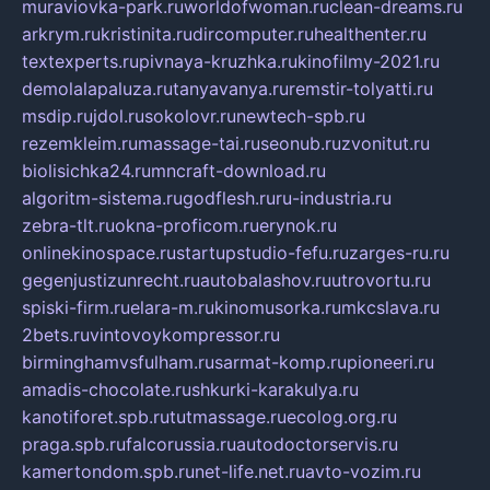
muraviovka-park.ru
worldofwoman.ru
clean-dreams.ru
arkrym.ru
kristinita.ru
dircomputer.ru
healthenter.ru
textexperts.ru
pivnaya-kruzhka.ru
kinofilmy-2021.ru
demolalapaluza.ru
tanyavanya.ru
remstir-tolyatti.ru
msdip.ru
jdol.ru
sokolovr.ru
newtech-spb.ru
rezemkleim.ru
massage-tai.ru
seonub.ru
zvonitut.ru
biolisichka24.ru
mncraft-download.ru
algoritm-sistema.ru
godflesh.ru
ru-industria.ru
zebra-tlt.ru
okna-proficom.ru
erynok.ru
onlinekinospace.ru
startupstudio-fefu.ru
zarges-ru.ru
gegenjustizunrecht.ru
autobalashov.ru
utrovortu.ru
spiski-firm.ru
elara-m.ru
kinomusorka.ru
mkcslava.ru
2bets.ru
vintovoykompressor.ru
birminghamvsfulham.ru
sarmat-komp.ru
pioneeri.ru
amadis-chocolate.ru
shkurki-karakulya.ru
kanotiforet.spb.ru
tutmassage.ru
ecolog.org.ru
praga.spb.ru
falcorussia.ru
autodoctorservis.ru
kamertondom.spb.ru
net-life.net.ru
avto-vozim.ru