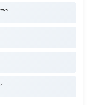
уемо.
у.