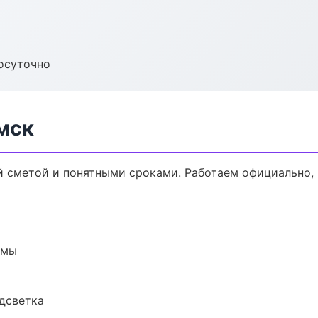
осуточно
мск
й сметой и понятными сроками. Работаем официально, 
емы
одсветка