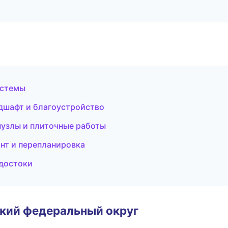
истемы
дшафт и благоустройство
узлы и плиточные работы
нт и перепланировка
одостоки
ский федеральный округ