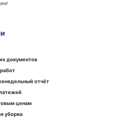
динг
ми
их документов
 работ
женедельный отчёт
платежей
птовым ценам
ая уборка