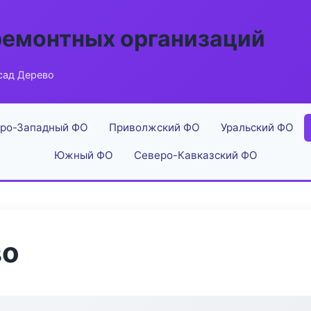
ремонтных организаций
сад Дерево
ро-Западный ФО
Приволжский ФО
Уральский ФО
Южный ФО
Северо-Кавказский ФО
во