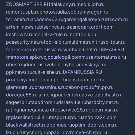
ZOOSMART.SPB.RU
dalakony.ru
medikijob.ru
remontt.spb.ru
photostudia.spb.ru
myragon.ru
terramia.ru
academy62.ru
gardengallereya.ru
rti.com.ru
artem-news.ru
biserinca.ru
krasnodarkurort.com
imshowtv.ru
mebel-v-tule.ru
mobtopik.ru
pcsecurity.net.ru
tool-sib.ru
multimetrunit.ru
sp-tour.ru
fan-cs.ru
santeh-russia.ru
symbian9.net.ru
DSHAIR.RU
tmmotors.spb.ru
xjocuricopii.com
musavtomat.msk.ru
obustrojdom.ru
sovetcik.ru
ybaranovskaya.ru
ppknews.ru
cult-alshei.ru
JAPANRUSSIA.RU
proekciyamebel.ru
imper-finans.ru
rim.org.ru
glamourai.ru
brassminus.ru
zabor-pro.ru
ftn.pp.ru
dorogoe58.ru
laimengpacker.ru
kuzova-zapchasti.ru
sageerp.ru
taxodrom.ru
dsrazvitie.ru
hardcity.net.ru
ratinghomegames.ru
topservice25.ru
gubernyan.ru
gtglasslined.ru
ii4.ru
tssport.spb.ru
andorra24.com
blackwallstreet.ru
oboimos.ru
optim-doors.com.ru
ikuch.ru
nycr.org.ru
npa21.ru
vremya-ch.spb.ru