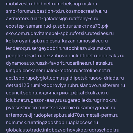
mobilvest.ru
bbd.net.ru
mebelshop.msk.ru
smp-forum.ru
bastion-td.ru
kosmoscreative.ru
avrmotors.ru
art-galadesign.ru
tiffany-c.ru
ecostep-samara.ru
d-p.spb.ru
галактика73.рф
sko.com.ru
davitamebel-spb.ru
fotsis.ru
tesiaes.ru
kokoroyari.spb.ru
blesna-kazan.ru
mossilver.ru
lenderoq.ru
sergeydobrin.ru
tochkazvuka.msk.ru
people-of-art.ru
bezzubova.ru
clubtibet.ru
orior-aks.ru
dynamoauto.ru
szk-favorit.ru
carlines.ru
flatnsk.ru
kingbolenskaner.ru
alex-motor.ru
astroline.net.ru
act1.spb.ru
polyglot.com.ru
gidlipetsk.ru
ooo-driada.ru
detsad125.ru
mir-zdoroviya.ru
bruslanovo.ru
siterem.ru
council.spb.ru
лодкипатриот.рф
kafekolizey.ru
iclub.net.ru
gazon-easy.ru
sugarepilekb.ru
grinox.ru
pylesostineco.ru
msts-ozarenie.ru
kameryjooan.ru
artemovskij.ru
dopler.spb.ru
aid70.ru
metall-perm.ru
ndm.msk.ru
ratingzooshop.ru
apiaccess.ru
globalautotrade.info
bezverhovskoe.ru
drsschool.ru