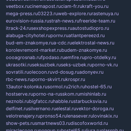
veetbox.ru
cinemapost.ru
ciam-fr.ru
kraft-you.ru
mega-press.ru
03223.ru
web-explore.ru
rastenuya.ru
eurovision-russia.ru
strah-news.ru
freeride-team.ru
itrack-24.ru
sexshopexpress.ru
autostudiopro.ru
alabuga-cityhotel.ru
pornv.ru
atlantpereezd.ru
bud-em-znakomye.ru
a-cdc.ru
elektrostal-news.ru
korolevremont-market.ru
budem-znakomye.ru
oooagrosnab.ru
fpodaso.ru
emfire.ru
pro-otdelky.ru
ukrasotki.ru
seksuzbek.ru
seks-uzbek.ru
porno-vk.ru
sovratili.ru
olecoon.ru
vd-dosug.ru
adonyev.ru
rbc-news.ru
porno-skvirt.ru
krospr.ru
13autor-kolonka.ru
sormol.ru
2rich.ru
hostel-65.ru
hostserve.ru
porno-na-russkom.ru
mishinlab.ru
neznobi.ru
bigfatcc.ru
habble.ru
starbucksvia.ru
delfinet.ru
silvernano.ru
elestal.ru
vektor-doroga.ru
velotrenajery.ru
pronso54.ru
lenasever.ru
lovinskix.ru
show-pets.ru
smartnews03.ru
discofoxworld.ru
miraclecoon.ru
pongup.ru
hostel65.ru
liura.ru
glasspb.ru