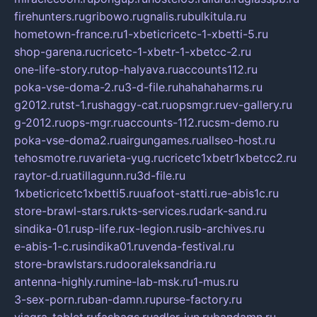
firehunters.ru
gribowo.ru
gnalis.ru
bulkitula.ru
hometown-france.ru
1-xbeticricetc-1-xbetti-5.ru
shop-garena.ru
cricetc-1-xbetr-1-xbetcc-2.ru
one-life-story.ru
top-halyava.ru
accounts112.ru
poka-vse-doma-2.ru
3-d-file.ru
hahahaharms.ru
g2012.ru
tst-1.ru
shaggy-cat.ru
opsmgr.ru
ev-gallery.ru
g-2012.ru
ops-mgr.ru
accounts-112.ru
csm-demo.ru
poka-vse-doma2.ru
airgungames.ru
allseo-host.ru
tehosmotre.ru
varieta-yug.ru
cricetc1xbetr1xbetcc2.ru
raytor-d.ru
atillagunn.ru
3d-file.ru
1xbeticricetc1xbetti5.ru
uafoot-statti.ru
e-abis1c.ru
store-brawl-stars.ru
kts-services.ru
dark-sand.ru
sindika-01.ru
sp-life.ru
x-legion.ru
sib-archives.ru
e-abis-1-c.ru
sindika01.ru
venda-festival.ru
store-brawlstars.ru
dooraleksandria.ru
antenna-highly.ru
mine-lab-msk.ru
1-mus.ru
3-sex-porn.ru
ban-damn.ru
purse-factory.ru
viagra-tablet.ru
fasbags.ru
adler-jun.ru
bandamn.ru