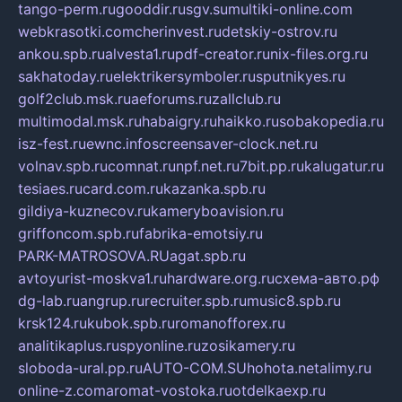
tango-perm.ru
gooddir.ru
sgv.su
multiki-online.com
webkrasotki.com
cherinvest.ru
detskiy-ostrov.ru
ankou.spb.ru
alvesta1.ru
pdf-creator.ru
nix-files.org.ru
sakhatoday.ru
elektrikersymboler.ru
sputnikyes.ru
golf2club.msk.ru
aeforums.ru
zallclub.ru
multimodal.msk.ru
habaigry.ru
haikko.ru
sobakopedia.ru
isz-fest.ru
ewnc.info
screensaver-clock.net.ru
volnav.spb.ru
comnat.ru
npf.net.ru
7bit.pp.ru
kalugatur.ru
tesiaes.ru
card.com.ru
kazanka.spb.ru
gildiya-kuznecov.ru
kameryboavision.ru
griffoncom.spb.ru
fabrika-emotsiy.ru
PARK-MATROSOVA.RU
agat.spb.ru
avtoyurist-moskva1.ru
hardware.org.ru
схема-авто.рф
dg-lab.ru
angrup.ru
recruiter.spb.ru
music8.spb.ru
krsk124.ru
kubok.spb.ru
romanofforex.ru
analitikaplus.ru
spyonline.ru
zosikamery.ru
sloboda-ural.pp.ru
AUTO-COM.SU
hohota.net
alimy.ru
online-z.com
aromat-vostoka.ru
otdelkaexp.ru