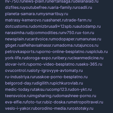
nv-750.ru
news-plain.ru
nertansaga.ru
delanalad.ru
dizfiles.ru
youtubefree.ru
aria-family.ru
roadli.ru
planeta-samara.ru
mysmartbuy.ru
matrasy-kemerovo.ru
ashanet.ru
trade-farm.ru
dotcustoms.ru
domizbrusa9x12spb.ru
autodamp.ru
narasimha.ru
djcommodities.ru
nv750.ru
x-ton.ru
newsplain.ru
cardvoice.ru
modopaper.ru
manunae.ru
gbget.ru
alfeihavsalnassr.ru
madoma.ru
tajuncos.ru
petrovkasports.ru
porno-online-besplatno.ru
splclub.ru
york-life.ru
doroga-expo.ru
ribery.ru
cleanmedicine.ru
slovar-ivrit.ru
porno-video-besplatno.ru
seks-365.ru
ovucontrol.ru
sloty-igrovyye-avtomaty.ru
ru-industriya.ru
russkoe-porno-besplatno.ru
belgorod-day.ru
digilith.ru
pichkurovlab.ru
medic-today.ru
taksu.ru
comp123.ru
don-ykt.ru
teensvoice.ru
imgsharing.ru
domashnee-porno.ru
eva-elfie.ru
foto-tur.ru
biz-doska.ru
metropoltravel.ru
veslo-i-yakor.ru
borodino-media.ru
rostotsky.ru