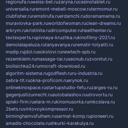
regionufa.ru
weiss-bet.ru
zaryna.ru
casinotablet.ru
universalia.ru
remont-mebeli-moscow.ru
termomur.ru
clubfisher.ru
remstirufa.ru
erdamchi.ru
doramamama.ru
muraviovka-park.ru
worldofwoman.ru
clean-dreams.ru
arkrym.ru
kristinita.ru
dircomputer.ru
healthenter.ru
textexperts.ru
pivnaya-kruzhka.ru
kinofilmy-2021.ru
demolalapaluza.ru
tanyavanya.ru
remstir-tolyatti.ru
msdip.ru
jdol.ru
sokolovr.ru
newtech-spb.ru
rezemkleim.ru
massage-tai.ru
seonub.ru
zvonitut.ru
biolisichka24.ru
mncraft-download.ru
algoritm-sistema.ru
godflesh.ru
ru-industria.ru
zebra-tlt.ru
okna-proficom.ru
erynok.ru
onlinekinospace.ru
startupstudio-fefu.ru
zarges-ru.ru
gegenjustizunrecht.ru
autobalashov.ru
utrovortu.ru
spiski-firm.ru
elara-m.ru
kinomusorka.ru
mkcslava.ru
2bets.ru
vintovoykompressor.ru
birminghamvsfulham.ru
sarmat-komp.ru
pioneeri.ru
amadis-chocolate.ru
shkurki-karakulya.ru