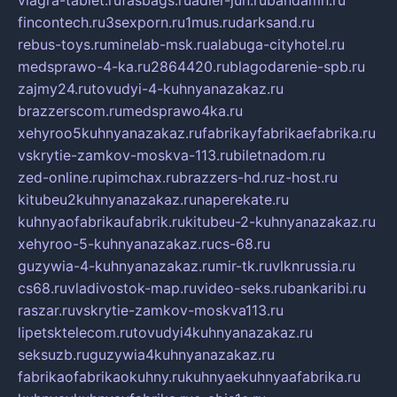
fincontech.ru
3sexporn.ru
1mus.ru
darksand.ru
rebus-toys.ru
minelab-msk.ru
alabuga-cityhotel.ru
medsprawo-4-ka.ru
2864420.ru
blagodarenie-spb.ru
zajmy24.ru
tovudyi-4-kuhnyanazakaz.ru
brazzerscom.ru
medsprawo4ka.ru
xehyroo5kuhnyanazakaz.ru
fabrikayfabrikaefabrika.ru
vskrytie-zamkov-moskva-113.ru
biletnadom.ru
zed-online.ru
pimchax.ru
brazzers-hd.ru
z-host.ru
kitubeu2kuhnyanazakaz.ru
naperekate.ru
kuhnyaofabrikaufabrik.ru
kitubeu-2-kuhnyanazakaz.ru
xehyroo-5-kuhnyanazakaz.ru
cs-68.ru
guzywia-4-kuhnyanazakaz.ru
mir-tk.ru
vlknrussia.ru
cs68.ru
vladivostok-map.ru
video-seks.ru
bankaribi.ru
raszar.ru
vskrytie-zamkov-moskva113.ru
lipetsktelecom.ru
tovudyi4kuhnyanazakaz.ru
seksuzb.ru
guzywia4kuhnyanazakaz.ru
fabrikaofabrikaokuhny.ru
kuhnyaekuhnyaafabrika.ru