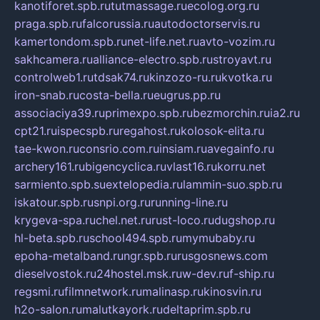
kanotiforet.spb.ru
tutmassage.ru
ecolog.org.ru
praga.spb.ru
falcorussia.ru
autodoctorservis.ru
kamertondom.spb.ru
net-life.net.ru
avto-vozim.ru
sakhcamera.ru
alliance-electro.spb.ru
stroyavt.ru
controlweb1.ru
tdsak74.ru
kinzozo-ru.ru
kvotka.ru
iron-snab.ru
costa-bella.ru
eugrus.pp.ru
associaciya39.ru
primexpo.spb.ru
bezmorchin.ru
ia2.ru
cpt21.ru
ispecspb.ru
regahost.ru
kolosok-elita.ru
tae-kwon.ru
consrio.com.ru
insiam.ru
avegainfo.ru
archery161.ru
bigencyclica.ru
vlast16.ru
korru.net
sarmiento.spb.su
extelopedia.ru
lammin-suo.spb.ru
iskatour.spb.ru
snpi.org.ru
running-line.ru
krygeva-spa.ru
chel.net.ru
rust-loco.ru
dugshop.ru
hl-beta.spb.ru
school494.spb.ru
mymubaby.ru
epoha-metalband.ru
ngr.spb.ru
rusgosnews.com
dieselvostok.ru
24hostel.msk.ru
w-dev.ru
f-ship.ru
regsmi.ru
filmnetwork.ru
malinasp.ru
kinosvin.ru
h2o-salon.ru
malutkayork.ru
deltaprim.spb.ru