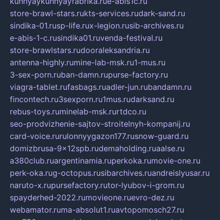
kuhnyaykuhnyayfabrika.ru
e-abis1c.ru
store-brawl-stars.ru
kts-services.ru
dark-sand.ru
sindika-01.ru
sp-life.ru
x-legion.ru
sib-archives.ru
e-abis-1-c.ru
sindika01.ru
venda-festival.ru
store-brawlstars.ru
dooraleksandria.ru
antenna-highly.ru
mine-lab-msk.ru
1-mus.ru
3-sex-porn.ru
ban-damn.ru
purse-factory.ru
viagra-tablet.ru
fasbags.ru
adler-jun.ru
bandamn.ru
fincontech.ru
3sexporn.ru
1mus.ru
darksand.ru
rebus-toys.ru
minelab-msk.ru
rtdco.ru
seo-prodvizhenie-sajtov-stroitelnyh-kompanij.ru
card-voice.ru
rulonnyygazon177.ru
snow-guard.ru
domizbrusa-9x12spb.ru
demaholding.ru
aalse.ru
a380club.ru
argentinamia.ru
perkoka.ru
movie-one.ru
perk-oka.ru
g-octopus.ru
sibarchives.ru
andreislyusar.ru
naruto-x.ru
pursefactory.ru
tor-lyubov-i-grom.ru
spayderhed-2022.ru
movieone.ru
evro-dez.ru
webamator.ru
ma-absolut1.ru
avtopomosch27.ru