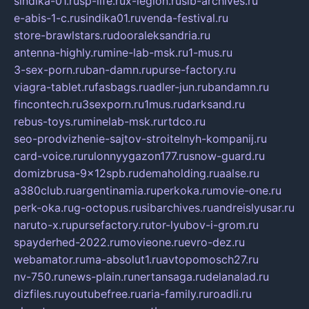
sindika-01.ru
sp-life.ru
x-legion.ru
sib-archives.ru
e-abis-1-c.ru
sindika01.ru
venda-festival.ru
store-brawlstars.ru
dooraleksandria.ru
antenna-highly.ru
mine-lab-msk.ru
1-mus.ru
3-sex-porn.ru
ban-damn.ru
purse-factory.ru
viagra-tablet.ru
fasbags.ru
adler-jun.ru
bandamn.ru
fincontech.ru
3sexporn.ru
1mus.ru
darksand.ru
rebus-toys.ru
minelab-msk.ru
rtdco.ru
seo-prodvizhenie-sajtov-stroitelnyh-kompanij.ru
card-voice.ru
rulonnyygazon177.ru
snow-guard.ru
domizbrusa-9x12spb.ru
demaholding.ru
aalse.ru
a380club.ru
argentinamia.ru
perkoka.ru
movie-one.ru
perk-oka.ru
g-octopus.ru
sibarchives.ru
andreislyusar.ru
naruto-x.ru
pursefactory.ru
tor-lyubov-i-grom.ru
spayderhed-2022.ru
movieone.ru
evro-dez.ru
webamator.ru
ma-absolut1.ru
avtopomosch27.ru
nv-750.ru
news-plain.ru
nertansaga.ru
delanalad.ru
dizfiles.ru
youtubefree.ru
aria-family.ru
roadli.ru