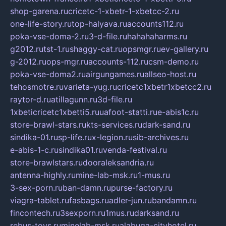
shop-garena.ru
cricetc-1-xbetr-1-xbetcc-2.ru
one-life-story.ru
top-halyava.ru
accounts112.ru
poka-vse-doma-2.ru
3-d-file.ru
hahahaharms.ru
g2012.ru
tst-1.ru
shaggy-cat.ru
opsmgr.ru
ev-gallery.ru
g-2012.ru
ops-mgr.ru
accounts-112.ru
csm-demo.ru
poka-vse-doma2.ru
airgungames.ru
allseo-host.ru
tehosmotre.ru
varieta-yug.ru
cricetc1xbetr1xbetcc2.ru
raytor-d.ru
atillagunn.ru
3d-file.ru
1xbeticricetc1xbetti5.ru
uafoot-statti.ru
e-abis1c.ru
store-brawl-stars.ru
kts-services.ru
dark-sand.ru
sindika-01.ru
sp-life.ru
x-legion.ru
sib-archives.ru
e-abis-1-c.ru
sindika01.ru
venda-festival.ru
store-brawlstars.ru
dooraleksandria.ru
antenna-highly.ru
mine-lab-msk.ru
1-mus.ru
3-sex-porn.ru
ban-damn.ru
purse-factory.ru
viagra-tablet.ru
fasbags.ru
adler-jun.ru
bandamn.ru
fincontech.ru
3sexporn.ru
1mus.ru
darksand.ru
rebus-toys.ru
minelab-msk.ru
alabuga-cityhotel.ru