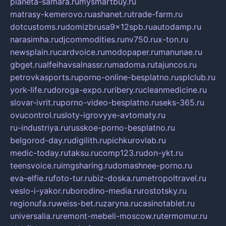
planeta-samara.ru
mysmartbuy.ru
matrasy-kemerovo.ru
ashanet.ru
trade-farm.ru
dotcustoms.ru
domizbrusa9x12spb.ru
autodamp.ru
narasimha.ru
djcommodities.ru
nv750.ru
x-ton.ru
newsplain.ru
cardvoice.ru
modopaper.ru
manunae.ru
gbget.ru
alfeihavsalnassr.ru
madoma.ru
tajuncos.ru
petrovkasports.ru
porno-online-besplatno.ru
splclub.ru
york-life.ru
doroga-expo.ru
ribery.ru
cleanmedicine.ru
slovar-ivrit.ru
porno-video-besplatno.ru
seks-365.ru
ovucontrol.ru
sloty-igrovyye-avtomaty.ru
ru-industriya.ru
russkoe-porno-besplatno.ru
belgorod-day.ru
digilith.ru
pichkurovlab.ru
medic-today.ru
taksu.ru
comp123.ru
don-ykt.ru
teensvoice.ru
imgsharing.ru
domashnee-porno.ru
eva-elfie.ru
foto-tur.ru
biz-doska.ru
metropoltravel.ru
veslo-i-yakor.ru
borodino-media.ru
rostotsky.ru
regionufa.ru
weiss-bet.ru
zaryna.ru
casinotablet.ru
universalia.ru
remont-mebeli-moscow.ru
termomur.ru