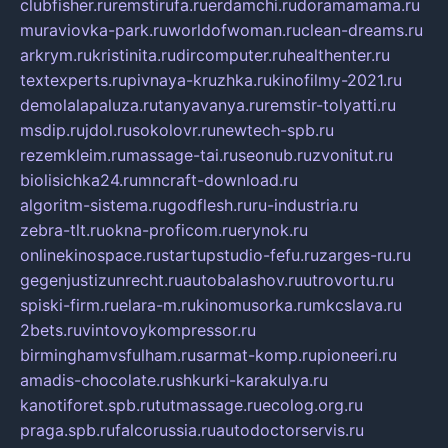
clubfisher.ru
remstirufa.ru
erdamchi.ru
doramamama.ru
muraviovka-park.ru
worldofwoman.ru
clean-dreams.ru
arkrym.ru
kristinita.ru
dircomputer.ru
healthenter.ru
textexperts.ru
pivnaya-kruzhka.ru
kinofilmy-2021.ru
demolalapaluza.ru
tanyavanya.ru
remstir-tolyatti.ru
msdip.ru
jdol.ru
sokolovr.ru
newtech-spb.ru
rezemkleim.ru
massage-tai.ru
seonub.ru
zvonitut.ru
biolisichka24.ru
mncraft-download.ru
algoritm-sistema.ru
godflesh.ru
ru-industria.ru
zebra-tlt.ru
okna-proficom.ru
erynok.ru
onlinekinospace.ru
startupstudio-fefu.ru
zarges-ru.ru
gegenjustizunrecht.ru
autobalashov.ru
utrovortu.ru
spiski-firm.ru
elara-m.ru
kinomusorka.ru
mkcslava.ru
2bets.ru
vintovoykompressor.ru
birminghamvsfulham.ru
sarmat-komp.ru
pioneeri.ru
amadis-chocolate.ru
shkurki-karakulya.ru
kanotiforet.spb.ru
tutmassage.ru
ecolog.org.ru
praga.spb.ru
falcorussia.ru
autodoctorservis.ru