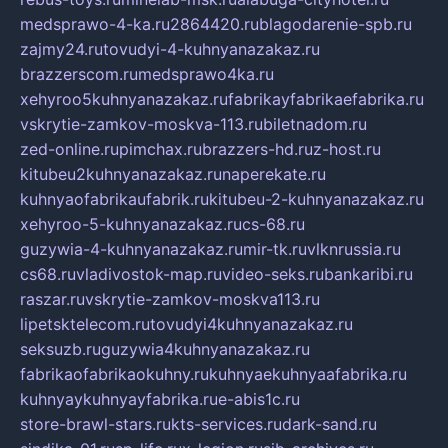
medsprawo-4-ka.ru
2864420.ru
blagodarenie-spb.ru
zajmy24.ru
tovudyi-4-kuhnyanazakaz.ru
brazzerscom.ru
medsprawo4ka.ru
xehyroo5kuhnyanazakaz.ru
fabrikayfabrikaefabrika.ru
vskrytie-zamkov-moskva-113.ru
biletnadom.ru
zed-online.ru
pimchax.ru
brazzers-hd.ru
z-host.ru
kitubeu2kuhnyanazakaz.ru
naperekate.ru
kuhnyaofabrikaufabrik.ru
kitubeu-2-kuhnyanazakaz.ru
xehyroo-5-kuhnyanazakaz.ru
cs-68.ru
guzywia-4-kuhnyanazakaz.ru
mir-tk.ru
vlknrussia.ru
cs68.ru
vladivostok-map.ru
video-seks.ru
bankaribi.ru
raszar.ru
vskrytie-zamkov-moskva113.ru
lipetsktelecom.ru
tovudyi4kuhnyanazakaz.ru
seksuzb.ru
guzywia4kuhnyanazakaz.ru
fabrikaofabrikaokuhny.ru
kuhnyaekuhnyaafabrika.ru
kuhnyaykuhnyayfabrika.ru
e-abis1c.ru
store-brawl-stars.ru
kts-services.ru
dark-sand.ru