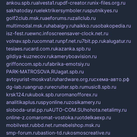
ankou.spb.ru
alvesta1.ru
pdf-creator.ru
nix-files.org.ru
sakhatoday.ru
elektrikersymboler.ru
sputnikyes.ru
golf2club.msk.ru
aeforums.ru
zallclub.ru
multimodal.msk.ru
habaigry.ru
haikko.ru
sobakopedia.ru
isz-fest.ru
ewnc.info
screensaver-clock.net.ru
volnav.spb.ru
comnat.ru
npf.net.ru
7bit.pp.ru
kalugatur.ru
tesiaes.ru
card.com.ru
kazanka.spb.ru
gildiya-kuznecov.ru
kameryboavision.ru
griffoncom.spb.ru
fabrika-emotsiy.ru
PARK-MATROSOVA.RU
agat.spb.ru
avtoyurist-moskva1.ru
hardware.org.ru
схема-авто.рф
dg-lab.ru
angrup.ru
recruiter.spb.ru
music8.spb.ru
krsk124.ru
kubok.spb.ru
romanofforex.ru
analitikaplus.ru
spyonline.ru
zosikamery.ru
sloboda-ural.pp.ru
AUTO-COM.SU
hohota.net
alimy.ru
online-z.com
aromat-vostoka.ru
otdelkaexp.ru
mobilvest.ru
bbd.net.ru
mebelshop.msk.ru
smp-forum.ru
bastion-td.ru
kosmoscreative.ru