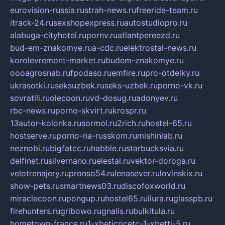
eurovision-russia.ru
strah-news.ru
freeride-team.ru
itrack-24.ru
sexshopexpress.ru
autostudiopro.ru
alabuga-cityhotel.ru
pornv.ru
atlantpereezd.ru
bud-em-znakomye.ru
a-cdc.ru
elektrostal-news.ru
korolevremont-market.ru
budem-znakomye.ru
oooagrosnab.ru
fpodaso.ru
emfire.ru
pro-otdelky.ru
ukrasotki.ru
seksuzbek.ru
seks-uzbek.ru
porno-vk.ru
sovratili.ru
olecoon.ru
vd-dosug.ru
adonyev.ru
rbc-news.ru
porno-skvirt.ru
krospr.ru
13autor-kolonka.ru
sormol.ru
2rich.ru
hostel-65.ru
hostserve.ru
porno-na-russkom.ru
mishinlab.ru
neznobi.ru
bigfatcc.ru
habble.ru
starbucksvia.ru
delfinet.ru
silvernano.ru
elestal.ru
vektor-doroga.ru
velotrenajery.ru
pronso54.ru
lenasever.ru
lovinskix.ru
show-pets.ru
smartnews03.ru
discofoxworld.ru
miraclecoon.ru
pongup.ru
hostel65.ru
liura.ru
glasspb.ru
firehunters.ru
gribowo.ru
gnalis.ru
bulkitula.ru
hometown-france.ru
1-xbeticricetc-1-xbetti-5.ru