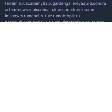
terramia.ru
academy62.ru
gardengallereya.ru
rti.com.ru
artem-news.ru
biserinca.ru
krasnodarkurort.com
imshowtv.ru
mebel-v-tule.ru
mobtopik.ru
pcsecurity.net.ru
tool-sib.ru
multimetrunit.ru
sp-tour.ru
fan-cs.ru
santeh-russia.ru
symbian9.net.ru
DSHAIR.RU
tmmotors.spb.ru
xjocuricopii.com
musavtomat.msk.ru
obustrojdom.ru
sovetcik.ru
ybaranovskaya.ru
ppknews.ru
cult-alshei.ru
JAPANRUSSIA.RU
proekciyamebel.ru
imper-finans.ru
rim.org.ru
glamourai.ru
brassminus.ru
zabor-pro.ru
ftn.pp.ru
dorogoe58.ru
laimengpacker.ru
kuzova-zapchasti.ru
sageerp.ru
taxodrom.ru
dsrazvitie.ru
hardcity.net.ru
ratinghomegames.ru
topservice25.ru
gubernyan.ru
gtglasslined.ru
ii4.ru
tssport.spb.ru
andorra24.com
blackwallstreet.ru
oboimos.ru
optim-doors.com.ru
ikuch.ru
nycr.org.ru
npa21.ru
vremya-ch.spb.ru
desert000.ru
ivtorgi.ru
ifiori.ru
catalog-statei.ru
dcv.org.ru
spetsmaster174.ru
ipkameryhiseeu.ru