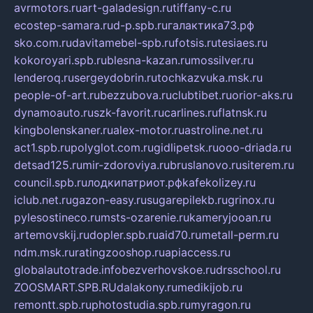
avrmotors.ru
art-galadesign.ru
tiffany-c.ru
ecostep-samara.ru
d-p.spb.ru
галактика73.рф
sko.com.ru
davitamebel-spb.ru
fotsis.ru
tesiaes.ru
kokoroyari.spb.ru
blesna-kazan.ru
mossilver.ru
lenderoq.ru
sergeydobrin.ru
tochkazvuka.msk.ru
people-of-art.ru
bezzubova.ru
clubtibet.ru
orior-aks.ru
dynamoauto.ru
szk-favorit.ru
carlines.ru
flatnsk.ru
kingbolenskaner.ru
alex-motor.ru
astroline.net.ru
act1.spb.ru
polyglot.com.ru
gidlipetsk.ru
ooo-driada.ru
detsad125.ru
mir-zdoroviya.ru
bruslanovo.ru
siterem.ru
council.spb.ru
лодкипатриот.рф
kafekolizey.ru
iclub.net.ru
gazon-easy.ru
sugarepilekb.ru
grinox.ru
pylesostineco.ru
msts-ozarenie.ru
kameryjooan.ru
artemovskij.ru
dopler.spb.ru
aid70.ru
metall-perm.ru
ndm.msk.ru
ratingzooshop.ru
apiaccess.ru
globalautotrade.info
bezverhovskoe.ru
drsschool.ru
ZOOSMART.SPB.RU
dalakony.ru
medikijob.ru
remontt.spb.ru
photostudia.spb.ru
myragon.ru