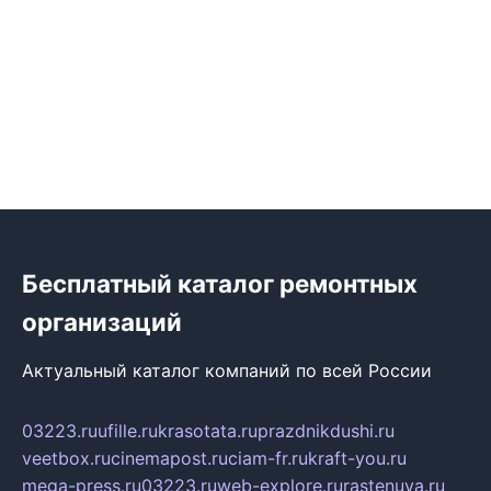
Бесплатный каталог ремонтных
организаций
Актуальный каталог компаний по всей России
03223.ru
ufille.ru
krasotata.ru
prazdnikdushi.ru
veetbox.ru
cinemapost.ru
ciam-fr.ru
kraft-you.ru
mega-press.ru
03223.ru
web-explore.ru
rastenuya.ru