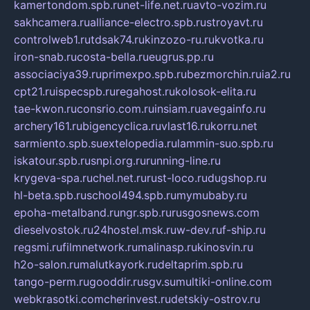
kamertondom.spb.ru
net-life.net.ru
avto-vozim.ru
sakhcamera.ru
alliance-electro.spb.ru
stroyavt.ru
controlweb1.ru
tdsak74.ru
kinzozo-ru.ru
kvotka.ru
iron-snab.ru
costa-bella.ru
eugrus.pp.ru
associaciya39.ru
primexpo.spb.ru
bezmorchin.ru
ia2.ru
cpt21.ru
ispecspb.ru
regahost.ru
kolosok-elita.ru
tae-kwon.ru
consrio.com.ru
insiam.ru
avegainfo.ru
archery161.ru
bigencyclica.ru
vlast16.ru
korru.net
sarmiento.spb.su
extelopedia.ru
lammin-suo.spb.ru
iskatour.spb.ru
snpi.org.ru
running-line.ru
krygeva-spa.ru
chel.net.ru
rust-loco.ru
dugshop.ru
hl-beta.spb.ru
school494.spb.ru
mymubaby.ru
epoha-metalband.ru
ngr.spb.ru
rusgosnews.com
dieselvostok.ru
24hostel.msk.ru
w-dev.ru
f-ship.ru
regsmi.ru
filmnetwork.ru
malinasp.ru
kinosvin.ru
h2o-salon.ru
malutkayork.ru
deltaprim.spb.ru
tango-perm.ru
gooddir.ru
sgv.su
multiki-online.com
webkrasotki.com
cherinvest.ru
detskiy-ostrov.ru