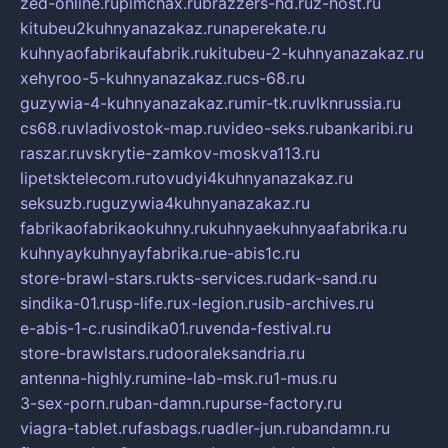
zed-online.ru
pimchax.ru
brazzers-hd.ru
z-host.ru
kitubeu2kuhnyanazakaz.ru
naperekate.ru
kuhnyaofabrikaufabrik.ru
kitubeu-2-kuhnyanazakaz.ru
xehyroo-5-kuhnyanazakaz.ru
cs-68.ru
guzywia-4-kuhnyanazakaz.ru
mir-tk.ru
vlknrussia.ru
cs68.ru
vladivostok-map.ru
video-seks.ru
bankaribi.ru
raszar.ru
vskrytie-zamkov-moskva113.ru
lipetsktelecom.ru
tovudyi4kuhnyanazakaz.ru
seksuzb.ru
guzywia4kuhnyanazakaz.ru
fabrikaofabrikaokuhny.ru
kuhnyaekuhnyaafabrika.ru
kuhnyaykuhnyayfabrika.ru
e-abis1c.ru
store-brawl-stars.ru
kts-services.ru
dark-sand.ru
sindika-01.ru
sp-life.ru
x-legion.ru
sib-archives.ru
e-abis-1-c.ru
sindika01.ru
venda-festival.ru
store-brawlstars.ru
dooraleksandria.ru
antenna-highly.ru
mine-lab-msk.ru
1-mus.ru
3-sex-porn.ru
ban-damn.ru
purse-factory.ru
viagra-tablet.ru
fasbags.ru
adler-jun.ru
bandamn.ru