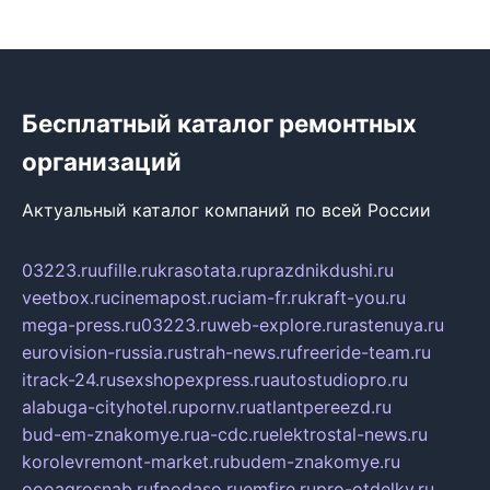
Бесплатный каталог ремонтных
организаций
Актуальный каталог компаний по всей России
03223.ru
ufille.ru
krasotata.ru
prazdnikdushi.ru
veetbox.ru
cinemapost.ru
ciam-fr.ru
kraft-you.ru
mega-press.ru
03223.ru
web-explore.ru
rastenuya.ru
eurovision-russia.ru
strah-news.ru
freeride-team.ru
itrack-24.ru
sexshopexpress.ru
autostudiopro.ru
alabuga-cityhotel.ru
pornv.ru
atlantpereezd.ru
bud-em-znakomye.ru
a-cdc.ru
elektrostal-news.ru
korolevremont-market.ru
budem-znakomye.ru
oooagrosnab.ru
fpodaso.ru
emfire.ru
pro-otdelky.ru