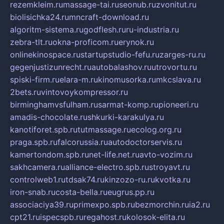
rezemkleim.ru
massage-tai.ru
seonub.ru
zvonitut.ru
biolisichka24.ru
mncraft-download.ru
algoritm-sistema.ru
godflesh.ru
ru-industria.ru
zebra-tlt.ru
okna-proficom.ru
erynok.ru
onlinekinospace.ru
startupstudio-fefu.ru
zarges-ru.ru
gegenjustizunrecht.ru
autobalashov.ru
utrovortu.ru
spiski-firm.ru
elara-m.ru
kinomusorka.ru
mkcslava.ru
2bets.ru
vintovoykompressor.ru
birminghamvsfulham.ru
sarmat-komp.ru
pioneeri.ru
amadis-chocolate.ru
shkurki-karakulya.ru
kanotiforet.spb.ru
tutmassage.ru
ecolog.org.ru
praga.spb.ru
falcorussia.ru
autodoctorservis.ru
kamertondom.spb.ru
net-life.net.ru
avto-vozim.ru
sakhcamera.ru
alliance-electro.spb.ru
stroyavt.ru
controlweb1.ru
tdsak74.ru
kinzozo-ru.ru
kvotka.ru
iron-snab.ru
costa-bella.ru
eugrus.pp.ru
associaciya39.ru
primexpo.spb.ru
bezmorchin.ru
ia2.ru
cpt21.ru
ispecspb.ru
regahost.ru
kolosok-elita.ru