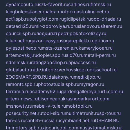
dynamoauto.ru
szk-favorit.ru
carlines.ru
flatnsk.ru
kingbolenskaner.ru
alex-motor.ru
astroline.net.ru
act1.spb.ru
polyglot.com.ru
gidlipetsk.ru
ooo-driada.ru
detsad125.ru
mir-zdoroviya.ru
bruslanovo.ru
siterem.ru
council.spb.ru
лодкипатриот.рф
kafekolizey.ru
iclub.net.ru
gazon-easy.ru
sugarepilekb.ru
grinox.ru
pylesostineco.ru
msts-ozarenie.ru
kameryjooan.ru
artemovskij.ru
dopler.spb.ru
aid70.ru
metall-perm.ru
ndm.msk.ru
ratingzooshop.ru
apiaccess.ru
globalautotrade.info
bezverhovskoe.ru
drsschool.ru
ZOOSMART.SPB.RU
dalakony.ru
medikijob.ru
remontt.spb.ru
photostudia.spb.ru
myragon.ru
terramia.ru
academy62.ru
gardengallereya.ru
rti.com.ru
artem-news.ru
biserinca.ru
krasnodarkurort.com
imshowtv.ru
mebel-v-tule.ru
mobtopik.ru
pcsecurity.net.ru
tool-sib.ru
multimetrunit.ru
sp-tour.ru
fan-cs.ru
santeh-russia.ru
symbian9.net.ru
DSHAIR.RU
tmmotors.spb.ru
xjocuricopii.com
musavtomat.msk.ru