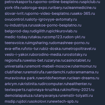
petrovkasports.ru
porno-online-besplatno.ru
splclub.ru
york-life.ru
doroga-expo.ru
ribery.ru
cleanmedicine.ru
slovar-ivrit.ru
porno-video-besplatno.ru
seks-365.ru
ovucontrol.ru
sloty-igrovyye-avtomaty.ru
ru-industriya.ru
russkoe-porno-besplatno.ru
belgorod-day.ru
digilith.ru
pichkurovlab.ru
medic-today.ru
taksu.ru
comp123.ru
don-ykt.ru
teensvoice.ru
imgsharing.ru
domashnee-porno.ru
eva-elfie.ru
foto-tur.ru
biz-doska.ru
metropoltravel.ru
veslo-i-yakor.ru
borodino-media.ru
rostotsky.ru
regionufa.ru
weiss-bet.ru
zaryna.ru
casinotablet.ru
universalia.ru
remont-mebeli-moscow.ru
termomur.ru
clubfisher.ru
remstirufa.ru
erdamchi.ru
doramamama.ru
muraviovka-park.ru
worldofwoman.ru
clean-dreams.ru
arkrym.ru
kristinita.ru
dircomputer.ru
healthenter.ru
textexperts.ru
pivnaya-kruzhka.ru
kinofilmy-2021.ru
demolalapaluza.ru
tanyavanya.ru
remstir-tolyatti.ru
msdip.ru
jdol.ru
sokolovr.ru
newtech-spb.ru