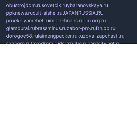
obustrojdom.ru
sovetcik.ru
ybaranovskaya.ru
ppknews.ru
cult-alshei.ru
JAPANRUSSIA.RU
proekciyamebel.ru
imper-finans.ru
rim.org.ru
glamourai.ru
brassminus.ru
zabor-pro.ru
ftn.pp.ru
dorogoe58.ru
laimengpacker.ru
kuzova-zapchasti.ru
sageerp.ru
taxodrom.ru
dsrazvitie.ru
hardcity.net.ru
ratinghomegames.ru
topservice25.ru
gubernyan.ru
gtglasslined.ru
ii4.ru
tssport.spb.ru
andorra24.com
blackwallstreet.ru
oboimos.ru
optim-doors.com.ru
ikuch.ru
nycr.org.ru
npa21.ru
vremya-ch.spb.ru
desert000.ru
ivtorgi.ru
ifiori.ru
catalog-statei.ru
dcv.org.ru
spetsmaster174.ru
ipkameryhiseeu.ru
dum26.ru
ruspol.spb.ru
fr-opendp.ru
kam-solnyshko.ru
cheyenne-arapaho.ru
sevzapmetal.spb.ru
ted-lapidus.spb.ru
parasite-eliminator.ru
sigma-complete.ru
modernworld.ru
dama-moda.ru
eholot-group.ru
sk-nvkz.ru
DRONGOLD.RU
democratia2.ru
i-farmer.ru
mass-sport.org