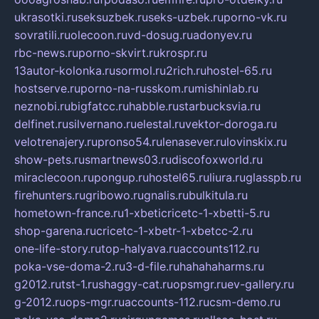
ukrasotki.ru
seksuzbek.ru
seks-uzbek.ru
porno-vk.ru
sovratili.ru
olecoon.ru
vd-dosug.ru
adonyev.ru
rbc-news.ru
porno-skvirt.ru
krospr.ru
13autor-kolonka.ru
sormol.ru
2rich.ru
hostel-65.ru
hostserve.ru
porno-na-russkom.ru
mishinlab.ru
neznobi.ru
bigfatcc.ru
habble.ru
starbucksvia.ru
delfinet.ru
silvernano.ru
elestal.ru
vektor-doroga.ru
velotrenajery.ru
pronso54.ru
lenasever.ru
lovinskix.ru
show-pets.ru
smartnews03.ru
discofoxworld.ru
miraclecoon.ru
pongup.ru
hostel65.ru
liura.ru
glasspb.ru
firehunters.ru
gribowo.ru
gnalis.ru
bulkitula.ru
hometown-france.ru
1-xbeticricetc-1-xbetti-5.ru
shop-garena.ru
cricetc-1-xbetr-1-xbetcc-2.ru
one-life-story.ru
top-halyava.ru
accounts112.ru
poka-vse-doma-2.ru
3-d-file.ru
hahahaharms.ru
g2012.ru
tst-1.ru
shaggy-cat.ru
opsmgr.ru
ev-gallery.ru
g-2012.ru
ops-mgr.ru
accounts-112.ru
csm-demo.ru