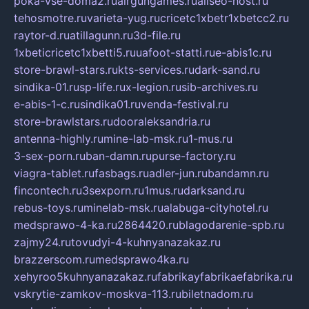
poka-vse-doma2.ru
airgungames.ru
allseo-host.ru
tehosmotre.ru
varieta-yug.ru
cricetc1xbetr1xbetcc2.ru
raytor-d.ru
atillagunn.ru
3d-file.ru
1xbeticricetc1xbetti5.ru
uafoot-statti.ru
e-abis1c.ru
store-brawl-stars.ru
kts-services.ru
dark-sand.ru
sindika-01.ru
sp-life.ru
x-legion.ru
sib-archives.ru
e-abis-1-c.ru
sindika01.ru
venda-festival.ru
store-brawlstars.ru
dooraleksandria.ru
antenna-highly.ru
mine-lab-msk.ru
1-mus.ru
3-sex-porn.ru
ban-damn.ru
purse-factory.ru
viagra-tablet.ru
fasbags.ru
adler-jun.ru
bandamn.ru
fincontech.ru
3sexporn.ru
1mus.ru
darksand.ru
rebus-toys.ru
minelab-msk.ru
alabuga-cityhotel.ru
medsprawo-4-ka.ru
2864420.ru
blagodarenie-spb.ru
zajmy24.ru
tovudyi-4-kuhnyanazakaz.ru
brazzerscom.ru
medsprawo4ka.ru
xehyroo5kuhnyanazakaz.ru
fabrikayfabrikaefabrika.ru
vskrytie-zamkov-moskva-113.ru
biletnadom.ru