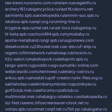
tae-kwon.ru
consrio.com.ru
insiam.ru
avegainfo.ru
archery161.ru
bigencyclica.ru
vlast16.ru
korru.net
sarmiento.spb.su
extelopedia.ru
lammin-suo.spb.ru
iskatour.spb.ru
snpi.org.ru
running-line.ru
krygeva-spa.ru
chel.net.ru
rust-loco.ru
dugshop.ru
hl-beta.spb.ru
school494.spb.ru
mymubaby.ru
epoha-metalband.ru
ngr.spb.ru
rusgosnews.com
dieselvostok.ru
24hostel.msk.ru
w-dev.ru
f-ship.ru
regsmi.ru
filmnetwork.ru
malinasp.ru
kinosvin.ru
h2o-salon.ru
malutkayork.ru
deltaprim.spb.ru
tango-perm.ru
gooddir.ru
sgv.su
multiki-online.com
webkrasotki.com
cherinvest.ru
detskiy-ostrov.ru
ankou.spb.ru
alvesta1.ru
pdf-creator.ru
nix-files.org.ru
sakhatoday.ru
elektrikersymboler.ru
sputnikyes.ru
golf2club.msk.ru
aeforums.ru
zallclub.ru
multimodal.msk.ru
habaigry.ru
haikko.ru
sobakopedia.ru
isz-fest.ru
ewnc.info
screensaver-clock.net.ru
volnav.spb.ru
comnat.ru
npf.net.ru
7bit.pp.ru
kalugatur.ru