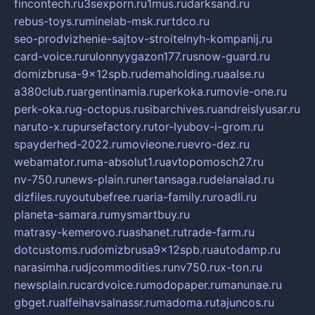
fincontech.ru
3sexporn.ru
1mus.ru
darksand.ru
rebus-toys.ru
minelab-msk.ru
rtdco.ru
seo-prodvizhenie-sajtov-stroitelnyh-kompanij.ru
card-voice.ru
rulonnyygazon177.ru
snow-guard.ru
domizbrusa-9x12spb.ru
demaholding.ru
aalse.ru
a380club.ru
argentinamia.ru
perkoka.ru
movie-one.ru
perk-oka.ru
g-octopus.ru
sibarchives.ru
andreislyusar.ru
naruto-x.ru
pursefactory.ru
tor-lyubov-i-grom.ru
spayderhed-2022.ru
movieone.ru
evro-dez.ru
webamator.ru
ma-absolut1.ru
avtopomosch27.ru
nv-750.ru
news-plain.ru
nertansaga.ru
delanalad.ru
dizfiles.ru
youtubefree.ru
aria-family.ru
roadli.ru
planeta-samara.ru
mysmartbuy.ru
matrasy-kemerovo.ru
ashanet.ru
trade-farm.ru
dotcustoms.ru
domizbrusa9x12spb.ru
autodamp.ru
narasimha.ru
djcommodities.ru
nv750.ru
x-ton.ru
newsplain.ru
cardvoice.ru
modopaper.ru
manunae.ru
gbget.ru
alfeihavsalnassr.ru
madoma.ru
tajuncos.ru