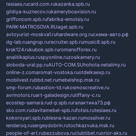
tesiaes.ru
card.com.ru
kazanka.spb.ru
gildiya-kuznecov.ru
kameryboavision.ru
griffoncom.spb.ru
fabrika-emotsiy.ru
PARK-MATROSOVA.RU
agat.spb.ru
avtoyurist-moskva1.ru
hardware.org.ru
схема-авто.рф
dg-lab.ru
angrup.ru
recruiter.spb.ru
music8.spb.ru
krsk124.ru
kubok.spb.ru
romanofforex.ru
analitikaplus.ru
spyonline.ru
zosikamery.ru
sloboda-ural.pp.ru
AUTO-COM.SU
hohota.net
alimy.ru
online-z.com
aromat-vostoka.ru
otdelkaexp.ru
mobilvest.ru
bbd.net.ru
mebelshop.msk.ru
smp-forum.ru
bastion-td.ru
kosmoscreative.ru
avrmotors.ru
art-galadesign.ru
tiffany-c.ru
ecostep-samara.ru
d-p.spb.ru
галактика73.рф
sko.com.ru
davitamebel-spb.ru
fotsis.ru
tesiaes.ru
kokoroyari.spb.ru
blesna-kazan.ru
mossilver.ru
lenderoq.ru
sergeydobrin.ru
tochkazvuka.msk.ru
people-of-art.ru
bezzubova.ru
clubtibet.ru
orior-aks.ru