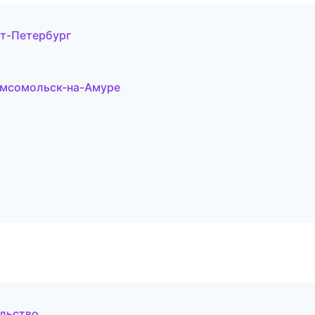
т-Петербург
омсомольск-на-Амуре
ельство