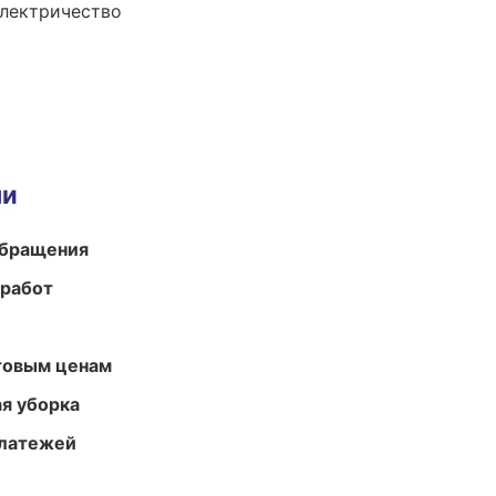
электричество
ми
обращения
 работ
птовым ценам
ая уборка
платежей