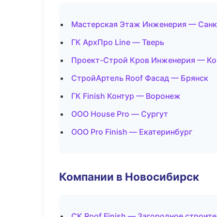
Мастерская Этаж Инженерия — Санк
ГК АрхПро Line — Тверь
Проект-Строй Кров Инженерия — К
СтройАртель Roof Фасад — Брянск
ГК Finish Контур — Воронеж
ООО House Pro — Сургут
ООО Pro Finish — Екатеринбург
Компании в Новосибирск
СК Roof Finish — Загородное строит