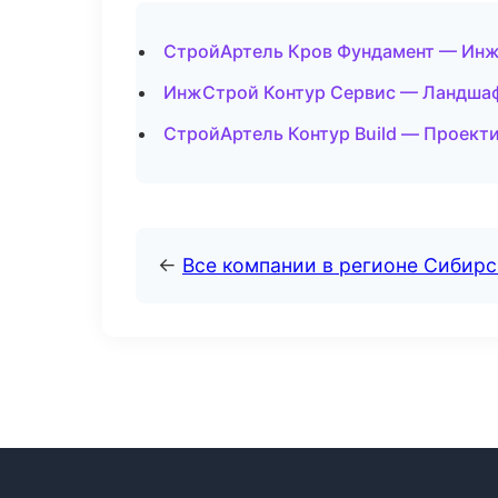
СтройАртель Кров Фундамент — Инж
ИнжСтрой Контур Сервис — Ландшаф
СтройАртель Контур Build — Проект
←
Все компании в регионе Сибир