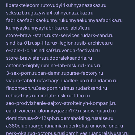
lipetsktelecom.ru
tovudyi4kuhnyanazakaz.ru
seksuzb.ru
guzywia4kuhnyanazakaz.ru
fabrikaofabrikaokuhny.ru
kuhnyaekuhnyaafabrika.ru
kuhnyaykuhnyayfabrika.ru
e-abis1c.ru
store-brawl-stars.ru
kts-services.ru
dark-sand.ru
sindika-01.ru
sp-life.ru
x-legion.ru
sib-archives.ru
e-abis-1-c.ru
sindika01.ru
venda-festival.ru
store-brawlstars.ru
dooraleksandria.ru
antenna-highly.ru
mine-lab-msk.ru
1-mus.ru
3-sex-porn.ru
ban-damn.ru
purse-factory.ru
viagra-tablet.ru
fasbags.ru
adler-jun.ru
bandamn.ru
fincontech.ru
3sexporn.ru
1mus.ru
darksand.ru
rebus-toys.ru
minelab-msk.ru
rtdco.ru
seo-prodvizhenie-sajtov-stroitelnyh-kompanij.ru
card-voice.ru
rulonnyygazon177.ru
snow-guard.ru
domizbrusa-9x12spb.ru
demaholding.ru
aalse.ru
a380club.ru
argentinamia.ru
perkoka.ru
movie-one.ru
perk-oka.ru
g-octopus.ru
sibarchives.ru
andreislyusar.ru