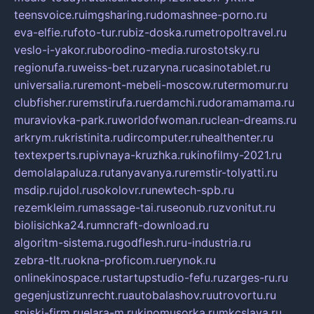
teensvoice.ru
imgsharing.ru
domashnee-porno.ru
eva-elfie.ru
foto-tur.ru
biz-doska.ru
metropoltravel.ru
veslo-i-yakor.ru
borodino-media.ru
rostotsky.ru
regionufa.ru
weiss-bet.ru
zaryna.ru
casinotablet.ru
universalia.ru
remont-mebeli-moscow.ru
termomur.ru
clubfisher.ru
remstirufa.ru
erdamchi.ru
doramamama.ru
muraviovka-park.ru
worldofwoman.ru
clean-dreams.ru
arkrym.ru
kristinita.ru
dircomputer.ru
healthenter.ru
textexperts.ru
pivnaya-kruzhka.ru
kinofilmy-2021.ru
demolalapaluza.ru
tanyavanya.ru
remstir-tolyatti.ru
msdip.ru
jdol.ru
sokolovr.ru
newtech-spb.ru
rezemkleim.ru
massage-tai.ru
seonub.ru
zvonitut.ru
biolisichka24.ru
mncraft-download.ru
algoritm-sistema.ru
godflesh.ru
ru-industria.ru
zebra-tlt.ru
okna-proficom.ru
erynok.ru
onlinekinospace.ru
startupstudio-fefu.ru
zarges-ru.ru
gegenjustizunrecht.ru
autobalashov.ru
utrovortu.ru
spiski-firm.ru
elara-m.ru
kinomusorka.ru
mkcslava.ru