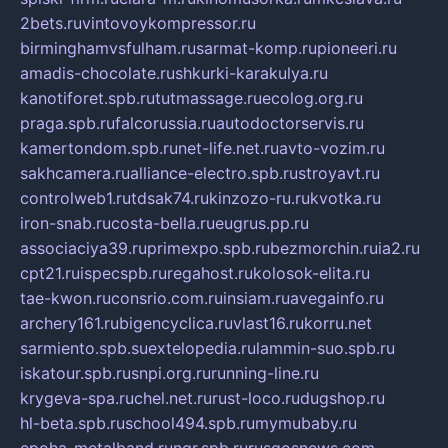
2bets.ru
vintovoykompressor.ru
birminghamvsfulham.ru
sarmat-komp.ru
pioneeri.ru
amadis-chocolate.ru
shkurki-karakulya.ru
kanotiforet.spb.ru
tutmassage.ru
ecolog.org.ru
praga.spb.ru
falcorussia.ru
autodoctorservis.ru
kamertondom.spb.ru
net-life.net.ru
avto-vozim.ru
sakhcamera.ru
alliance-electro.spb.ru
stroyavt.ru
controlweb1.ru
tdsak74.ru
kinzozo-ru.ru
kvotka.ru
iron-snab.ru
costa-bella.ru
eugrus.pp.ru
associaciya39.ru
primexpo.spb.ru
bezmorchin.ru
ia2.ru
cpt21.ru
ispecspb.ru
regahost.ru
kolosok-elita.ru
tae-kwon.ru
consrio.com.ru
insiam.ru
avegainfo.ru
archery161.ru
bigencyclica.ru
vlast16.ru
korru.net
sarmiento.spb.su
extelopedia.ru
lammin-suo.spb.ru
iskatour.spb.ru
snpi.org.ru
running-line.ru
krygeva-spa.ru
chel.net.ru
rust-loco.ru
dugshop.ru
hl-beta.spb.ru
school494.spb.ru
mymubaby.ru