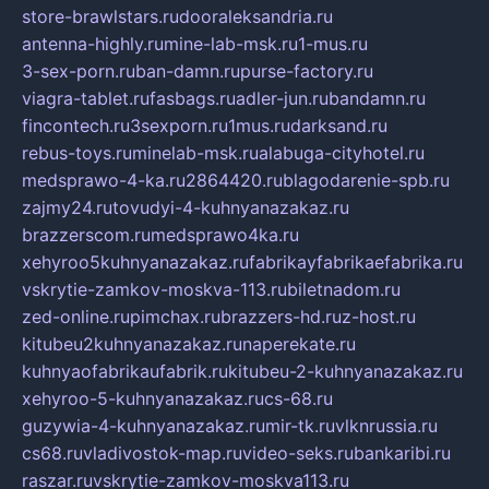
store-brawlstars.ru
dooraleksandria.ru
antenna-highly.ru
mine-lab-msk.ru
1-mus.ru
3-sex-porn.ru
ban-damn.ru
purse-factory.ru
viagra-tablet.ru
fasbags.ru
adler-jun.ru
bandamn.ru
fincontech.ru
3sexporn.ru
1mus.ru
darksand.ru
rebus-toys.ru
minelab-msk.ru
alabuga-cityhotel.ru
medsprawo-4-ka.ru
2864420.ru
blagodarenie-spb.ru
zajmy24.ru
tovudyi-4-kuhnyanazakaz.ru
brazzerscom.ru
medsprawo4ka.ru
xehyroo5kuhnyanazakaz.ru
fabrikayfabrikaefabrika.ru
vskrytie-zamkov-moskva-113.ru
biletnadom.ru
zed-online.ru
pimchax.ru
brazzers-hd.ru
z-host.ru
kitubeu2kuhnyanazakaz.ru
naperekate.ru
kuhnyaofabrikaufabrik.ru
kitubeu-2-kuhnyanazakaz.ru
xehyroo-5-kuhnyanazakaz.ru
cs-68.ru
guzywia-4-kuhnyanazakaz.ru
mir-tk.ru
vlknrussia.ru
cs68.ru
vladivostok-map.ru
video-seks.ru
bankaribi.ru
raszar.ru
vskrytie-zamkov-moskva113.ru