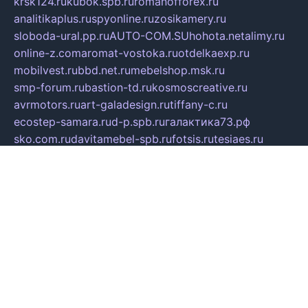
krsk124.ru
kubok.spb.ru
romanofforex.ru
analitikaplus.ru
spyonline.ru
zosikamery.ru
sloboda-ural.pp.ru
AUTO-COM.SU
hohota.net
alimy.ru
online-z.com
aromat-vostoka.ru
otdelkaexp.ru
mobilvest.ru
bbd.net.ru
mebelshop.msk.ru
smp-forum.ru
bastion-td.ru
kosmoscreative.ru
avrmotors.ru
art-galadesign.ru
tiffany-c.ru
ecostep-samara.ru
d-p.spb.ru
галактика73.рф
sko.com.ru
davitamebel-spb.ru
fotsis.ru
tesiaes.ru
kokoroyari.spb.ru
blesna-kazan.ru
mossilver.ru
lenderoq.ru
sergeydobrin.ru
tochkazvuka.msk.ru
people-of-art.ru
bezzubova.ru
clubtibet.ru
orior-aks.ru
dynamoauto.ru
szk-favorit.ru
carlines.ru
flatnsk.ru
kingbolenskaner.ru
alex-motor.ru
astroline.net.ru
act1.spb.ru
polyglot.com.ru
gidlipetsk.ru
ooo-driada.ru
detsad125.ru
mir-zdoroviya.ru
bruslanovo.ru
siterem.ru
council.spb.ru
лодкипатриот.рф
kafekolizey.ru
iclub.net.ru
gazon-easy.ru
sugarepilekb.ru
grinox.ru