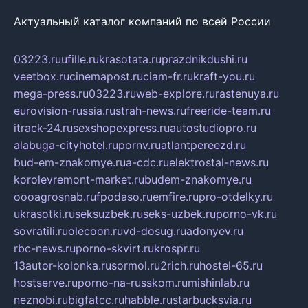
Актуальный каталог компаний по всей России
03223.ru
ufille.ru
krasotata.ru
prazdnikdushi.ru
veetbox.ru
cinemapost.ru
ciam-fr.ru
kraft-you.ru
mega-press.ru
03223.ru
web-explore.ru
rastenuya.ru
eurovision-russia.ru
strah-news.ru
freeride-team.ru
itrack-24.ru
sexshopexpress.ru
autostudiopro.ru
alabuga-cityhotel.ru
pornv.ru
atlantpereezd.ru
bud-em-znakomye.ru
a-cdc.ru
elektrostal-news.ru
korolevremont-market.ru
budem-znakomye.ru
oooagrosnab.ru
fpodaso.ru
emfire.ru
pro-otdelky.ru
ukrasotki.ru
seksuzbek.ru
seks-uzbek.ru
porno-vk.ru
sovratili.ru
olecoon.ru
vd-dosug.ru
adonyev.ru
rbc-news.ru
porno-skvirt.ru
krospr.ru
13autor-kolonka.ru
sormol.ru
2rich.ru
hostel-65.ru
hostserve.ru
porno-na-russkom.ru
mishinlab.ru
neznobi.ru
bigfatcc.ru
habble.ru
starbucksvia.ru