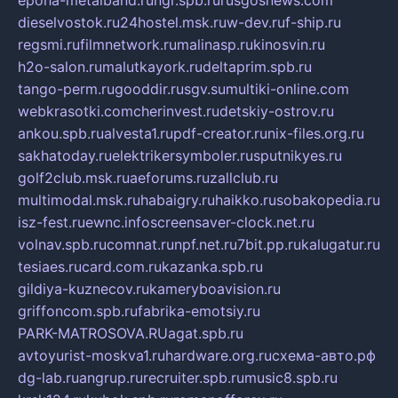
epoha-metalband.ru
ngr.spb.ru
rusgosnews.com
dieselvostok.ru
24hostel.msk.ru
w-dev.ru
f-ship.ru
regsmi.ru
filmnetwork.ru
malinasp.ru
kinosvin.ru
h2o-salon.ru
malutkayork.ru
deltaprim.spb.ru
tango-perm.ru
gooddir.ru
sgv.su
multiki-online.com
webkrasotki.com
cherinvest.ru
detskiy-ostrov.ru
ankou.spb.ru
alvesta1.ru
pdf-creator.ru
nix-files.org.ru
sakhatoday.ru
elektrikersymboler.ru
sputnikyes.ru
golf2club.msk.ru
aeforums.ru
zallclub.ru
multimodal.msk.ru
habaigry.ru
haikko.ru
sobakopedia.ru
isz-fest.ru
ewnc.info
screensaver-clock.net.ru
volnav.spb.ru
comnat.ru
npf.net.ru
7bit.pp.ru
kalugatur.ru
tesiaes.ru
card.com.ru
kazanka.spb.ru
gildiya-kuznecov.ru
kameryboavision.ru
griffoncom.spb.ru
fabrika-emotsiy.ru
PARK-MATROSOVA.RU
agat.spb.ru
avtoyurist-moskva1.ru
hardware.org.ru
схема-авто.рф
dg-lab.ru
angrup.ru
recruiter.spb.ru
music8.spb.ru