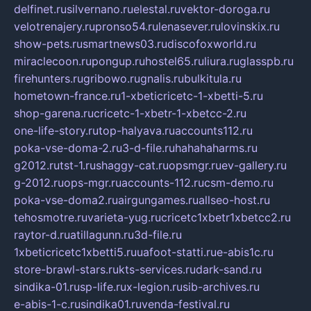
delfinet.ru
silvernano.ru
elestal.ru
vektor-doroga.ru
velotrenajery.ru
pronso54.ru
lenasever.ru
lovinskix.ru
show-pets.ru
smartnews03.ru
discofoxworld.ru
miraclecoon.ru
pongup.ru
hostel65.ru
liura.ru
glasspb.ru
firehunters.ru
gribowo.ru
gnalis.ru
bulkitula.ru
hometown-france.ru
1-xbeticricetc-1-xbetti-5.ru
shop-garena.ru
cricetc-1-xbetr-1-xbetcc-2.ru
one-life-story.ru
top-halyava.ru
accounts112.ru
poka-vse-doma-2.ru
3-d-file.ru
hahahaharms.ru
g2012.ru
tst-1.ru
shaggy-cat.ru
opsmgr.ru
ev-gallery.ru
g-2012.ru
ops-mgr.ru
accounts-112.ru
csm-demo.ru
poka-vse-doma2.ru
airgungames.ru
allseo-host.ru
tehosmotre.ru
varieta-yug.ru
cricetc1xbetr1xbetcc2.ru
raytor-d.ru
atillagunn.ru
3d-file.ru
1xbeticricetc1xbetti5.ru
uafoot-statti.ru
e-abis1c.ru
store-brawl-stars.ru
kts-services.ru
dark-sand.ru
sindika-01.ru
sp-life.ru
x-legion.ru
sib-archives.ru
e-abis-1-c.ru
sindika01.ru
venda-festival.ru