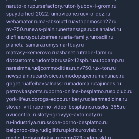
naruto-x.ru
pursefactory.ru
tor-lyubov-i-grom.ru
spayderhed-2022.ru
movieone.ru
evro-dez.ru
webamator.ru
ma-absolut1.ru
avtopomosch27.ru
nv-750.ru
news-plain.ru
nertansaga.ru
delanalad.ru
dizfiles.ru
youtubefree.ru
aria-family.ru
roadli.ru
planeta-samara.ru
mysmartbuy.ru
matrasy-kemerovo.ru
ashanet.ru
trade-farm.ru
dotcustoms.ru
domizbrusa9x12spb.ru
autodamp.ru
narasimha.ru
djcommodities.ru
nv750.ru
x-ton.ru
newsplain.ru
cardvoice.ru
modopaper.ru
manunae.ru
gbget.ru
alfeihavsalnassr.ru
madoma.ru
tajuncos.ru
petrovkasports.ru
porno-online-besplatno.ru
splclub.ru
york-life.ru
doroga-expo.ru
ribery.ru
cleanmedicine.ru
slovar-ivrit.ru
porno-video-besplatno.ru
seks-365.ru
ovucontrol.ru
sloty-igrovyye-avtomaty.ru
ru-industriya.ru
russkoe-porno-besplatno.ru
belgorod-day.ru
digilith.ru
pichkurovlab.ru
medic-today.ru
taksu.ru
comp123.ru
don-ykt.ru