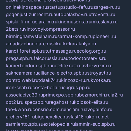
onlinekinospace.ru
startupstudio-fefu.ru
zarges-ru.ru
gegenjustizunrecht.ru
autobalashov.ru
utrovortu.ru
spiski-firm.ru
elara-m.ru
kinomusorka.ru
mkcslava.ru
2bets.ru
vintovoykompressor.ru
birminghamvsfulham.ru
sarmat-komp.ru
pioneeri.ru
amadis-chocolate.ru
shkurki-karakulya.ru
kanotiforet.spb.ru
tutmassage.ru
ecolog.org.ru
praga.spb.ru
falcorussia.ru
autodoctorservis.ru
kamertondom.spb.ru
net-life.net.ru
avto-vozim.ru
sakhcamera.ru
alliance-electro.spb.ru
stroyavt.ru
controlweb1.ru
tdsak74.ru
kinzozo-ru.ru
kvotka.ru
iron-snab.ru
costa-bella.ru
eugrus.pp.ru
associaciya39.ru
primexpo.spb.ru
bezmorchin.ru
ia2.ru
cpt21.ru
ispecspb.ru
regahost.ru
kolosok-elita.ru
tae-kwon.ru
consrio.com.ru
insiam.ru
avegainfo.ru
archery161.ru
bigencyclica.ru
vlast16.ru
korru.net
sarmiento.spb.su
extelopedia.ru
lammin-suo.spb.ru