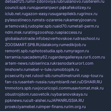
detsad125.ru
mir-zdoroviya.ru
bruslanovo.ru
siterem.ru
council.spb.ru
лодкипатриот.рф
kafekolizey.ru
iclub.net.ru
gazon-easy.ru
sugarepilekb.ru
grinox.ru
pylesostineco.ru
msts-ozarenie.ru
kameryjooan.ru
artemovskij.ru
dopler.spb.ru
aid70.ru
metall-perm.ru
ndm.msk.ru
ratingzooshop.ru
apiaccess.ru
globalautotrade.info
bezverhovskoe.ru
drsschool.ru
ZOOSMART.SPB.RU
dalakony.ru
medikijob.ru
remontt.spb.ru
photostudia.spb.ru
myragon.ru
terramia.ru
academy62.ru
gardengallereya.ru
rti.com.ru
artem-news.ru
biserinca.ru
krasnodarkurort.com
imshowtv.ru
mebel-v-tule.ru
mobtopik.ru
pcsecurity.net.ru
tool-sib.ru
multimetrunit.ru
sp-tour.ru
fan-cs.ru
santeh-russia.ru
symbian9.net.ru
DSHAIR.RU
tmmotors.spb.ru
xjocuricopii.com
musavtomat.msk.ru
obustrojdom.ru
sovetcik.ru
ybaranovskaya.ru
ppknews.ru
cult-alshei.ru
JAPANRUSSIA.RU
proekciyamebel.ru
imper-finans.ru
rim.org.ru