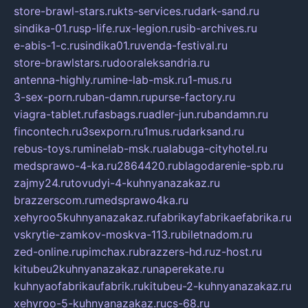
store-brawl-stars.ru
kts-services.ru
dark-sand.ru
sindika-01.ru
sp-life.ru
x-legion.ru
sib-archives.ru
e-abis-1-c.ru
sindika01.ru
venda-festival.ru
store-brawlstars.ru
dooraleksandria.ru
antenna-highly.ru
mine-lab-msk.ru
1-mus.ru
3-sex-porn.ru
ban-damn.ru
purse-factory.ru
viagra-tablet.ru
fasbags.ru
adler-jun.ru
bandamn.ru
fincontech.ru
3sexporn.ru
1mus.ru
darksand.ru
rebus-toys.ru
minelab-msk.ru
alabuga-cityhotel.ru
medsprawo-4-ka.ru
2864420.ru
blagodarenie-spb.ru
zajmy24.ru
tovudyi-4-kuhnyanazakaz.ru
brazzerscom.ru
medsprawo4ka.ru
xehyroo5kuhnyanazakaz.ru
fabrikayfabrikaefabrika.ru
vskrytie-zamkov-moskva-113.ru
biletnadom.ru
zed-online.ru
pimchax.ru
brazzers-hd.ru
z-host.ru
kitubeu2kuhnyanazakaz.ru
naperekate.ru
kuhnyaofabrikaufabrik.ru
kitubeu-2-kuhnyanazakaz.ru
xehyroo-5-kuhnyanazakaz.ru
cs-68.ru