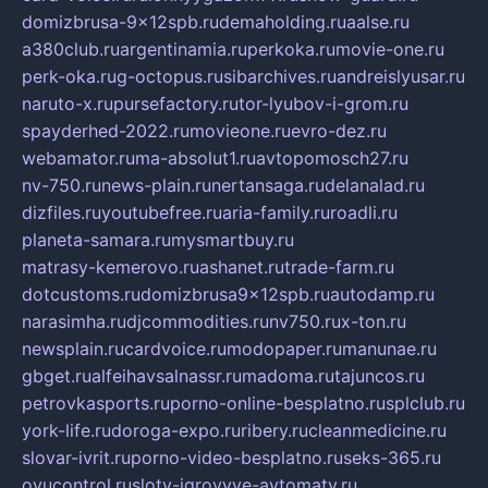
domizbrusa-9x12spb.ru
demaholding.ru
aalse.ru
a380club.ru
argentinamia.ru
perkoka.ru
movie-one.ru
perk-oka.ru
g-octopus.ru
sibarchives.ru
andreislyusar.ru
naruto-x.ru
pursefactory.ru
tor-lyubov-i-grom.ru
spayderhed-2022.ru
movieone.ru
evro-dez.ru
webamator.ru
ma-absolut1.ru
avtopomosch27.ru
nv-750.ru
news-plain.ru
nertansaga.ru
delanalad.ru
dizfiles.ru
youtubefree.ru
aria-family.ru
roadli.ru
planeta-samara.ru
mysmartbuy.ru
matrasy-kemerovo.ru
ashanet.ru
trade-farm.ru
dotcustoms.ru
domizbrusa9x12spb.ru
autodamp.ru
narasimha.ru
djcommodities.ru
nv750.ru
x-ton.ru
newsplain.ru
cardvoice.ru
modopaper.ru
manunae.ru
gbget.ru
alfeihavsalnassr.ru
madoma.ru
tajuncos.ru
petrovkasports.ru
porno-online-besplatno.ru
splclub.ru
york-life.ru
doroga-expo.ru
ribery.ru
cleanmedicine.ru
slovar-ivrit.ru
porno-video-besplatno.ru
seks-365.ru
ovucontrol.ru
sloty-igrovyye-avtomaty.ru