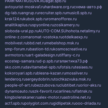
PARK-MATROSOVA.RU
agat.spb.ru
avtoyurist-moskva1.ru
hardware.org.ru
схема-авто.рф
dg-lab.ru
angrup.ru
recruiter.spb.ru
music8.spb.ru
krsk124.ru
kubok.spb.ru
romanofforex.ru
analitikaplus.ru
spyonline.ru
zosikamery.ru
sloboda-ural.pp.ru
AUTO-COM.SU
hohota.net
alimy.ru
online-z.com
aromat-vostoka.ru
otdelkaexp.ru
mobilvest.ru
bbd.net.ru
mebelshop.msk.ru
smp-forum.ru
bastion-td.ru
kosmoscreative.ru
avrmotors.ru
art-galadesign.ru
tiffany-c.ru
ecostep-samara.ru
d-p.spb.ru
галактика73.рф
sko.com.ru
davitamebel-spb.ru
fotsis.ru
tesiaes.ru
kokoroyari.spb.ru
blesna-kazan.ru
mossilver.ru
lenderoq.ru
sergeydobrin.ru
tochkazvuka.msk.ru
people-of-art.ru
bezzubova.ru
clubtibet.ru
orior-aks.ru
dynamoauto.ru
szk-favorit.ru
carlines.ru
flatnsk.ru
kingbolenskaner.ru
alex-motor.ru
astroline.net.ru
act1.spb.ru
polyglot.com.ru
gidlipetsk.ru
ooo-driada.ru