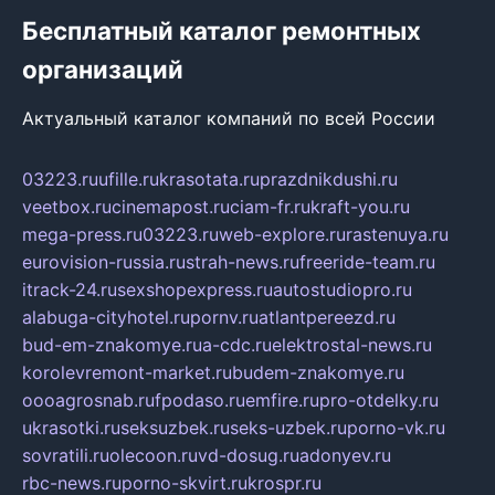
Бесплатный каталог ремонтных
организаций
Актуальный каталог компаний по всей России
03223.ru
ufille.ru
krasotata.ru
prazdnikdushi.ru
veetbox.ru
cinemapost.ru
ciam-fr.ru
kraft-you.ru
mega-press.ru
03223.ru
web-explore.ru
rastenuya.ru
eurovision-russia.ru
strah-news.ru
freeride-team.ru
itrack-24.ru
sexshopexpress.ru
autostudiopro.ru
alabuga-cityhotel.ru
pornv.ru
atlantpereezd.ru
bud-em-znakomye.ru
a-cdc.ru
elektrostal-news.ru
korolevremont-market.ru
budem-znakomye.ru
oooagrosnab.ru
fpodaso.ru
emfire.ru
pro-otdelky.ru
ukrasotki.ru
seksuzbek.ru
seks-uzbek.ru
porno-vk.ru
sovratili.ru
olecoon.ru
vd-dosug.ru
adonyev.ru
rbc-news.ru
porno-skvirt.ru
krospr.ru