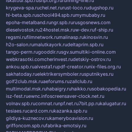
iskatour.spb.ru
snpi.org.ru
running-line.ru
krygeva-spa.ru
chel.net.ru
rust-loco.ru
dugshop.ru
hl-beta.spb.ru
school494.spb.ru
mymubaby.ru
epoha-metalband.ru
ngr.spb.ru
rusgosnews.com
dieselvostok.ru
24hostel.msk.ru
w-dev.ru
f-ship.ru
regsmi.ru
filmnetwork.ru
malinasp.ru
kinosvin.ru
h2o-salon.ru
malutkayork.ru
deltaprim.spb.ru
tango-perm.ru
gooddir.ru
sgv.su
multiki-online.com
webkrasotki.com
cherinvest.ru
detskiy-ostrov.ru
ankou.spb.ru
alvesta1.ru
pdf-creator.ru
nix-files.org.ru
sakhatoday.ru
elektrikersymboler.ru
sputnikyes.ru
golf2club.msk.ru
aeforums.ru
zallclub.ru
multimodal.msk.ru
habaigry.ru
haikko.ru
sobakopedia.ru
isz-fest.ru
ewnc.info
screensaver-clock.net.ru
volnav.spb.ru
comnat.ru
npf.net.ru
7bit.pp.ru
kalugatur.ru
tesiaes.ru
card.com.ru
kazanka.spb.ru
gildiya-kuznecov.ru
kameryboavision.ru
griffoncom.spb.ru
fabrika-emotsiy.ru