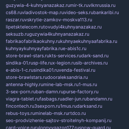
guzywia-4-kuhnyanazakaz.ru
mir-tk.ru
vlknrussia.ru
cs68.ru
vladivostok-map.ru
video-seks.ru
bankaribi.ru
raszar.ru
vskrytie-zamkov-moskva113.ru
lipetsktelecom.ru
tovudyi4kuhnyanazakaz.ru
seksuzb.ru
guzywia4kuhnyanazakaz.ru
fabrikaofabrikaokuhny.ru
kuhnyaekuhnyaafabrika.ru
kuhnyaykuhnyayfabrika.ru
e-abis1c.ru
store-brawl-stars.ru
kts-services.ru
dark-sand.ru
sindika-01.ru
sp-life.ru
x-legion.ru
sib-archives.ru
e-abis-1-c.ru
sindika01.ru
venda-festival.ru
store-brawlstars.ru
dooraleksandria.ru
antenna-highly.ru
mine-lab-msk.ru
1-mus.ru
3-sex-porn.ru
ban-damn.ru
purse-factory.ru
viagra-tablet.ru
fasbags.ru
adler-jun.ru
bandamn.ru
fincontech.ru
3sexporn.ru
1mus.ru
darksand.ru
rebus-toys.ru
minelab-msk.ru
rtdco.ru
seo-prodvizhenie-sajtov-stroitelnyh-kompanij.ru
card-voice.ru
rulonnyygazon177.ru
snow-guard.ru