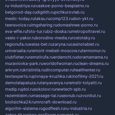
ru-industriya.ru
russkoe-porno-besplatno.ru
belgorod-day.ru
digilith.ru
pichkurovlab.ru
medic-today.ru
taksu.ru
comp123.ru
don-ykt.ru
teensvoice.ru
imgsharing.ru
domashnee-porno.ru
eva-elfie.ru
foto-tur.ru
biz-doska.ru
metropoltravel.ru
veslo-i-yakor.ru
borodino-media.ru
rostotsky.ru
regionufa.ru
weiss-bet.ru
zaryna.ru
casinotablet.ru
universalia.ru
remont-mebeli-moscow.ru
termomur.ru
clubfisher.ru
remstirufa.ru
erdamchi.ru
doramamama.ru
muraviovka-park.ru
worldofwoman.ru
clean-dreams.ru
arkrym.ru
kristinita.ru
dircomputer.ru
healthenter.ru
textexperts.ru
pivnaya-kruzhka.ru
kinofilmy-2021.ru
demolalapaluza.ru
tanyavanya.ru
remstir-tolyatti.ru
msdip.ru
jdol.ru
sokolovr.ru
newtech-spb.ru
rezemkleim.ru
massage-tai.ru
seonub.ru
zvonitut.ru
biolisichka24.ru
mncraft-download.ru
algoritm-sistema.ru
godflesh.ru
ru-industria.ru
zebra-tlt.ru
okna-proficom.ru
erynok.ru