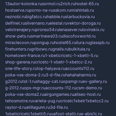
13autor-kolonka.ru
sormol.ru
2rich.ru
hostel-65.ru
hostserve.ru
porno-na-russkom.ru
mishinlab.ru
neznobi.ru
bigfatcc.ru
habble.ru
starbucksvia.ru
delfinet.ru
silvernano.ru
elestal.ru
vektor-doroga.ru
velotrenajery.ru
pronso54.ru
lenasever.ru
lovinskix.ru
show-pets.ru
smartnews03.ru
discofoxworld.ru
miraclecoon.ru
pongup.ru
hostel65.ru
liura.ru
glasspb.ru
firehunters.ru
gribowo.ru
gnalis.ru
bulkitula.ru
hometown-france.ru
1-xbeticricetc-1-xbetti-5.ru
shop-garena.ru
cricetc-1-xbetr-1-xbetcc-2.ru
one-life-story.ru
top-halyava.ru
accounts112.ru
poka-vse-doma-2.ru
3-d-file.ru
hahahaharms.ru
g2012.ru
tst-1.ru
shaggy-cat.ru
opsmgr.ru
ev-gallery.ru
g-2012.ru
ops-mgr.ru
accounts-112.ru
csm-demo.ru
poka-vse-doma2.ru
airgungames.ru
allseo-host.ru
tehosmotre.ru
varieta-yug.ru
cricetc1xbetr1xbetcc2.ru
raytor-d.ru
atillagunn.ru
3d-file.ru
1xbeticricetc1xbetti5.ru
uafoot-statti.ru
e-abis1c.ru