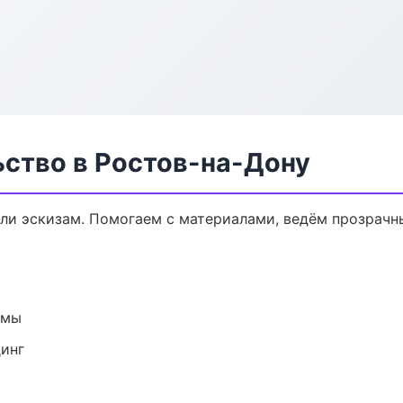
ьство в Ростов-на-Дону
или эскизам. Помогаем с материалами, ведём прозрачн
емы
динг