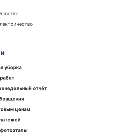
одсветка
электричество
ми
ая уборка
 работ
женедельный отчёт
обращения
птовым ценам
платежей
 фотоэтапы