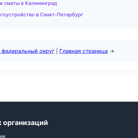
и сметы в Калининград
агоустройство в Санкт-Петербург
 федеральный округ
|
Главная страница
→
х организаций
сии