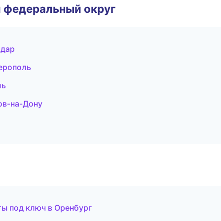
 федеральный округ
одар
ерополь
ль
ов-на-Дону
ты под ключ в Оренбург