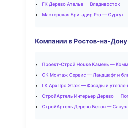
ГК Дерево Ателье — Владивосток
Мастерская Бригадир Pro — Сургут
Компании в Ростов-на-Дону
Проект-Строй House Камень — Комм
СК Монтаж Сервис — Ландшафт и бл
ГК АрхПро Этаж — Фасады и утепле
СтройАртель Интерьер Дерево — По
СтройАртель Дерево Бетон — Санузл