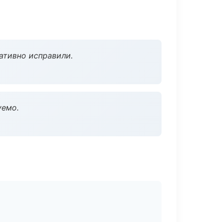
ативно исправили.
уемо.