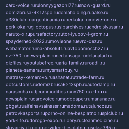
card-voice.ru
rulonnyygazon177.ru
snow-guard.ru
domizbrusa-9x12spb.ru
demaholding.ru
aalse.ru
a380club.ru
argentinamia.ru
perkoka.ru
movie-one.ru
perk-oka.ru
g-octopus.ru
sibarchives.ru
andreislyusar.ru
naruto-x.ru
pursefactory.ru
tor-lyubov-i-grom.ru
spayderhed-2022.ru
movieone.ru
evro-dez.ru
webamator.ru
ma-absolut1.ru
avtopomosch27.ru
nv-750.ru
news-plain.ru
nertansaga.ru
delanalad.ru
dizfiles.ru
youtubefree.ru
aria-family.ru
roadli.ru
planeta-samara.ru
mysmartbuy.ru
matrasy-kemerovo.ru
ashanet.ru
trade-farm.ru
dotcustoms.ru
domizbrusa9x12spb.ru
autodamp.ru
narasimha.ru
djcommodities.ru
nv750.ru
x-ton.ru
newsplain.ru
cardvoice.ru
modopaper.ru
manunae.ru
gbget.ru
alfeihavsalnassr.ru
madoma.ru
tajuncos.ru
petrovkasports.ru
porno-online-besplatno.ru
splclub.ru
york-life.ru
doroga-expo.ru
ribery.ru
cleanmedicine.ru
slovar-ivrit.ru
porno-video-besplatno.ru
seks-365.ru