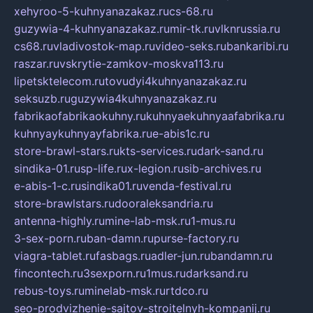
xehyroo-5-kuhnyanazakaz.ru
cs-68.ru
guzywia-4-kuhnyanazakaz.ru
mir-tk.ru
vlknrussia.ru
cs68.ru
vladivostok-map.ru
video-seks.ru
bankaribi.ru
raszar.ru
vskrytie-zamkov-moskva113.ru
lipetsktelecom.ru
tovudyi4kuhnyanazakaz.ru
seksuzb.ru
guzywia4kuhnyanazakaz.ru
fabrikaofabrikaokuhny.ru
kuhnyaekuhnyaafabrika.ru
kuhnyaykuhnyayfabrika.ru
e-abis1c.ru
store-brawl-stars.ru
kts-services.ru
dark-sand.ru
sindika-01.ru
sp-life.ru
x-legion.ru
sib-archives.ru
e-abis-1-c.ru
sindika01.ru
venda-festival.ru
store-brawlstars.ru
dooraleksandria.ru
antenna-highly.ru
mine-lab-msk.ru
1-mus.ru
3-sex-porn.ru
ban-damn.ru
purse-factory.ru
viagra-tablet.ru
fasbags.ru
adler-jun.ru
bandamn.ru
fincontech.ru
3sexporn.ru
1mus.ru
darksand.ru
rebus-toys.ru
minelab-msk.ru
rtdco.ru
seo-prodvizhenie-sajtov-stroitelnyh-kompanij.ru