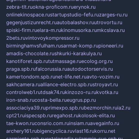
zebra-tlt.ru
okna-proficom.ru
erynok.ru
onlinekinospace.ru
startupstudio-fefu.ru
zarges-ru.ru
gegenjustizunrecht.ru
autobalashov.ru
utrovortu.ru
spiski-firm.ru
elara-m.ru
kinomusorka.ru
mkcslava.ru
2bets.ru
vintovoykompressor.ru
birminghamvsfulham.ru
sarmat-komp.ru
pioneeri.ru
amadis-chocolate.ru
shkurki-karakulya.ru
kanotiforet.spb.ru
tutmassage.ru
ecolog.org.ru
praga.spb.ru
falcorussia.ru
autodoctorservis.ru
kamertondom.spb.ru
net-life.net.ru
avto-vozim.ru
sakhcamera.ru
alliance-electro.spb.ru
stroyavt.ru
controlweb1.ru
tdsak74.ru
kinzozo-ru.ru
kvotka.ru
iron-snab.ru
costa-bella.ru
eugrus.pp.ru
associaciya39.ru
primexpo.spb.ru
bezmorchin.ru
ia2.ru
cpt21.ru
ispecspb.ru
regahost.ru
kolosok-elita.ru
tae-kwon.ru
consrio.com.ru
insiam.ru
avegainfo.ru
archery161.ru
bigencyclica.ru
vlast16.ru
korru.net
sarmiento.spb.su
extelopedia.ru
lammin-suo.spb.ru