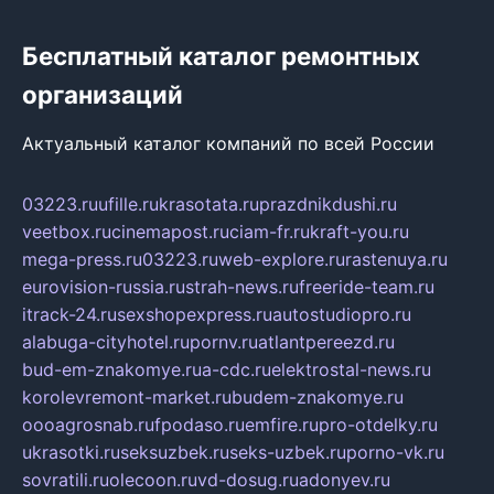
Бесплатный каталог ремонтных
организаций
Актуальный каталог компаний по всей России
03223.ru
ufille.ru
krasotata.ru
prazdnikdushi.ru
veetbox.ru
cinemapost.ru
ciam-fr.ru
kraft-you.ru
mega-press.ru
03223.ru
web-explore.ru
rastenuya.ru
eurovision-russia.ru
strah-news.ru
freeride-team.ru
itrack-24.ru
sexshopexpress.ru
autostudiopro.ru
alabuga-cityhotel.ru
pornv.ru
atlantpereezd.ru
bud-em-znakomye.ru
a-cdc.ru
elektrostal-news.ru
korolevremont-market.ru
budem-znakomye.ru
oooagrosnab.ru
fpodaso.ru
emfire.ru
pro-otdelky.ru
ukrasotki.ru
seksuzbek.ru
seks-uzbek.ru
porno-vk.ru
sovratili.ru
olecoon.ru
vd-dosug.ru
adonyev.ru