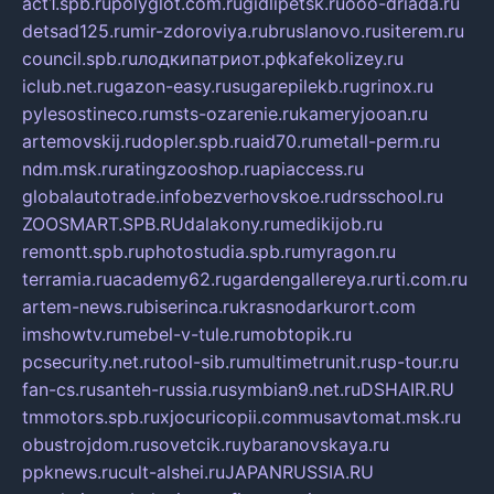
act1.spb.ru
polyglot.com.ru
gidlipetsk.ru
ooo-driada.ru
detsad125.ru
mir-zdoroviya.ru
bruslanovo.ru
siterem.ru
council.spb.ru
лодкипатриот.рф
kafekolizey.ru
iclub.net.ru
gazon-easy.ru
sugarepilekb.ru
grinox.ru
pylesostineco.ru
msts-ozarenie.ru
kameryjooan.ru
artemovskij.ru
dopler.spb.ru
aid70.ru
metall-perm.ru
ndm.msk.ru
ratingzooshop.ru
apiaccess.ru
globalautotrade.info
bezverhovskoe.ru
drsschool.ru
ZOOSMART.SPB.RU
dalakony.ru
medikijob.ru
remontt.spb.ru
photostudia.spb.ru
myragon.ru
terramia.ru
academy62.ru
gardengallereya.ru
rti.com.ru
artem-news.ru
biserinca.ru
krasnodarkurort.com
imshowtv.ru
mebel-v-tule.ru
mobtopik.ru
pcsecurity.net.ru
tool-sib.ru
multimetrunit.ru
sp-tour.ru
fan-cs.ru
santeh-russia.ru
symbian9.net.ru
DSHAIR.RU
tmmotors.spb.ru
xjocuricopii.com
musavtomat.msk.ru
obustrojdom.ru
sovetcik.ru
ybaranovskaya.ru
ppknews.ru
cult-alshei.ru
JAPANRUSSIA.RU