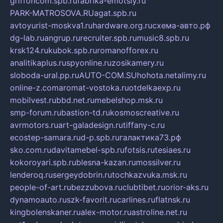
griffoncom.spb.ru
fabrika-emotsiy.ru
PARK-MATROSOVA.RU
agat.spb.ru
avtoyurist-moskva1.ru
hardware.org.ru
схема-авто.рф
dg-lab.ru
angrup.ru
recruiter.spb.ru
music8.spb.ru
krsk124.ru
kubok.spb.ru
romanofforex.ru
analitikaplus.ru
spyonline.ru
zosikamery.ru
sloboda-ural.pp.ru
AUTO-COM.SU
hohota.net
alimy.ru
online-z.com
aromat-vostoka.ru
otdelkaexp.ru
mobilvest.ru
bbd.net.ru
mebelshop.msk.ru
smp-forum.ru
bastion-td.ru
kosmoscreative.ru
avrmotors.ru
art-galadesign.ru
tiffany-c.ru
ecostep-samara.ru
d-p.spb.ru
галактика73.рф
sko.com.ru
davitamebel-spb.ru
fotsis.ru
tesiaes.ru
kokoroyari.spb.ru
blesna-kazan.ru
mossilver.ru
lenderoq.ru
sergeydobrin.ru
tochkazvuka.msk.ru
people-of-art.ru
bezzubova.ru
clubtibet.ru
orior-aks.ru
dynamoauto.ru
szk-favorit.ru
carlines.ru
flatnsk.ru
kingbolenskaner.ru
alex-motor.ru
astroline.net.ru