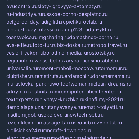
ovucontrol.ru
sloty-igrovyye-avtomaty.ru
ru-industriya.ru
russkoe-porno-besplatno.ru
belgorod-day.ru
digilith.ru
pichkurovlab.ru
medic-today.ru
taksu.ru
comp123.ru
don-ykt.ru
teensvoice.ru
imgsharing.ru
domashnee-porno.ru
eva-elfie.ru
foto-tur.ru
biz-doska.ru
metropoltravel.ru
veslo-i-yakor.ru
borodino-media.ru
rostotsky.ru
regionufa.ru
weiss-bet.ru
zaryna.ru
casinotablet.ru
universalia.ru
remont-mebeli-moscow.ru
termomur.ru
clubfisher.ru
remstirufa.ru
erdamchi.ru
doramamama.ru
muraviovka-park.ru
worldofwoman.ru
clean-dreams.ru
arkrym.ru
kristinita.ru
dircomputer.ru
healthenter.ru
textexperts.ru
pivnaya-kruzhka.ru
kinofilmy-2021.ru
demolalapaluza.ru
tanyavanya.ru
remstir-tolyatti.ru
msdip.ru
jdol.ru
sokolovr.ru
newtech-spb.ru
rezemkleim.ru
massage-tai.ru
seonub.ru
zvonitut.ru
biolisichka24.ru
mncraft-download.ru
algoritm-sistema.ru
godflesh.ru
ru-industria.ru