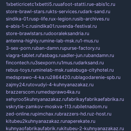
1xbeticricetc1xbetti5.ru
uafoot-statti.ru
e-abis1c.ru
store-brawl-stars.ru
kts-services.ru
dark-sand.ru
sindika-01.ru
sp-life.ru
x-legion.ru
sib-archives.ru
e-abis-1-c.ru
sindika01.ru
venda-festival.ru
store-brawlstars.ru
dooraleksandria.ru
antenna-highly.ru
mine-lab-msk.ru
1-mus.ru
3-sex-porn.ru
ban-damn.ru
purse-factory.ru
viagra-tablet.ru
fasbags.ru
adler-jun.ru
bandamn.ru
fincontech.ru
3sexporn.ru
1mus.ru
darksand.ru
rebus-toys.ru
minelab-msk.ru
alabuga-cityhotel.ru
medsprawo-4-ka.ru
2864420.ru
blagodarenie-spb.ru
zajmy24.ru
tovudyi-4-kuhnyanazakaz.ru
brazzerscom.ru
medsprawo4ka.ru
xehyroo5kuhnyanazakaz.ru
fabrikayfabrikaefabrika.ru
vskrytie-zamkov-moskva-113.ru
biletnadom.ru
zed-online.ru
pimchax.ru
brazzers-hd.ru
z-host.ru
kitubeu2kuhnyanazakaz.ru
naperekate.ru
kuhnyaofabrikaufabrik.ru
kitubeu-2-kuhnyanazakaz.ru