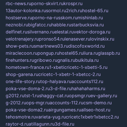
rbc-news.ru
porno-skvirt.ru
krospr.ru
13autor-kolonka.ru
sormol.ru
2rich.ru
hostel-65.ru
hostserve.ru
porno-na-russkom.ru
mishinlab.ru
neznobi.ru
bigfatcc.ru
habble.ru
starbucksvia.ru
delfinet.ru
silvernano.ru
elestal.ru
vektor-doroga.ru
velotrenajery.ru
pronso54.ru
lenasever.ru
lovinskix.ru
show-pets.ru
smartnews03.ru
discofoxworld.ru
miraclecoon.ru
pongup.ru
hostel65.ru
liura.ru
glasspb.ru
firehunters.ru
gribowo.ru
gnalis.ru
bulkitula.ru
hometown-france.ru
1-xbeticricetc-1-xbetti-5.ru
shop-garena.ru
cricetc-1-xbetr-1-xbetcc-2.ru
one-life-story.ru
top-halyava.ru
accounts112.ru
poka-vse-doma-2.ru
3-d-file.ru
hahahaharms.ru
g2012.ru
tst-1.ru
shaggy-cat.ru
opsmgr.ru
ev-gallery.ru
g-2012.ru
ops-mgr.ru
accounts-112.ru
csm-demo.ru
poka-vse-doma2.ru
airgungames.ru
allseo-host.ru
tehosmotre.ru
varieta-yug.ru
cricetc1xbetr1xbetcc2.ru
raytor-d.ru
atillagunn.ru
3d-file.ru