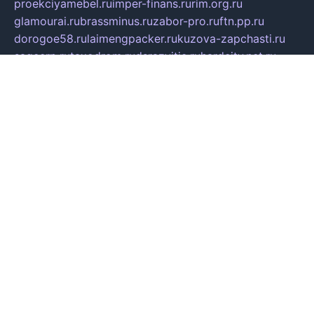
proekciyamebel.ru
imper-finans.ru
rim.org.ru
glamourai.ru
brassminus.ru
zabor-pro.ru
ftn.pp.ru
dorogoe58.ru
laimengpacker.ru
kuzova-zapchasti.ru
sageerp.ru
taxodrom.ru
dsrazvitie.ru
hardcity.net.ru
ratinghomegames.ru
topservice25.ru
gubernyan.ru
gtglasslined.ru
ii4.ru
tssport.spb.ru
andorra24.com
blackwallstreet.ru
oboimos.ru
optim-doors.com.ru
ikuch.ru
nycr.org.ru
npa21.ru
vremya-ch.spb.ru
desert000.ru
ivtorgi.ru
ifiori.ru
catalog-statei.ru
dcv.org.ru
spetsmaster174.ru
ipkameryhiseeu.ru
dum26.ru
ruspol.spb.ru
fr-opendp.ru
kam-solnyshko.ru
cheyenne-arapaho.ru
sevzapmetal.spb.ru
ted-lapidus.spb.ru
parasite-eliminator.ru
sigma-complete.ru
modernworld.ru
dama-moda.ru
eholot-group.ru
sk-nvkz.ru
DRONGOLD.RU
democratia2.ru
i-farmer.ru
mass-sport.org
jablonex.spb.ru
bookmess.ru
linkword.ru
refineua.com.ru
cs-spec.net.ru
altay-mebel.ru