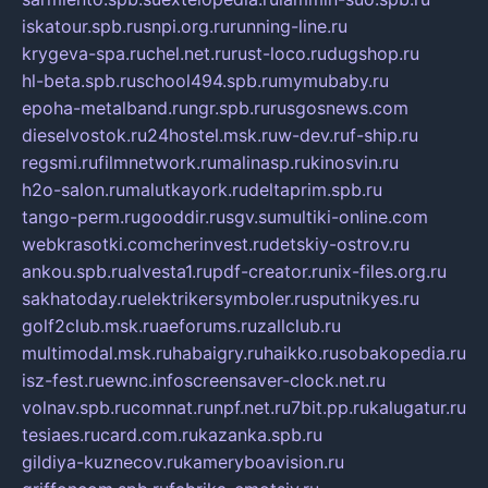
iskatour.spb.ru
snpi.org.ru
running-line.ru
krygeva-spa.ru
chel.net.ru
rust-loco.ru
dugshop.ru
hl-beta.spb.ru
school494.spb.ru
mymubaby.ru
epoha-metalband.ru
ngr.spb.ru
rusgosnews.com
dieselvostok.ru
24hostel.msk.ru
w-dev.ru
f-ship.ru
regsmi.ru
filmnetwork.ru
malinasp.ru
kinosvin.ru
h2o-salon.ru
malutkayork.ru
deltaprim.spb.ru
tango-perm.ru
gooddir.ru
sgv.su
multiki-online.com
webkrasotki.com
cherinvest.ru
detskiy-ostrov.ru
ankou.spb.ru
alvesta1.ru
pdf-creator.ru
nix-files.org.ru
sakhatoday.ru
elektrikersymboler.ru
sputnikyes.ru
golf2club.msk.ru
aeforums.ru
zallclub.ru
multimodal.msk.ru
habaigry.ru
haikko.ru
sobakopedia.ru
isz-fest.ru
ewnc.info
screensaver-clock.net.ru
volnav.spb.ru
comnat.ru
npf.net.ru
7bit.pp.ru
kalugatur.ru
tesiaes.ru
card.com.ru
kazanka.spb.ru
gildiya-kuznecov.ru
kameryboavision.ru