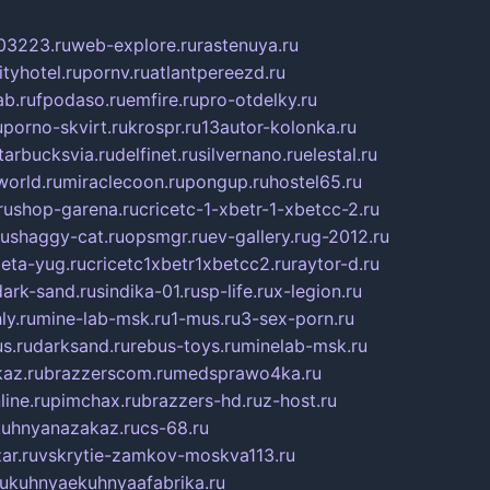
03223.ru
web-explore.ru
rastenuya.ru
tyhotel.ru
pornv.ru
atlantpereezd.ru
b.ru
fpodaso.ru
emfire.ru
pro-otdelky.ru
u
porno-skvirt.ru
krospr.ru
13autor-kolonka.ru
tarbucksvia.ru
delfinet.ru
silvernano.ru
elestal.ru
world.ru
miraclecoon.ru
pongup.ru
hostel65.ru
ru
shop-garena.ru
cricetc-1-xbetr-1-xbetcc-2.ru
ru
shaggy-cat.ru
opsmgr.ru
ev-gallery.ru
g-2012.ru
ieta-yug.ru
cricetc1xbetr1xbetcc2.ru
raytor-d.ru
dark-sand.ru
sindika-01.ru
sp-life.ru
x-legion.ru
ly.ru
mine-lab-msk.ru
1-mus.ru
3-sex-porn.ru
s.ru
darksand.ru
rebus-toys.ru
minelab-msk.ru
az.ru
brazzerscom.ru
medsprawo4ka.ru
line.ru
pimchax.ru
brazzers-hd.ru
z-host.ru
uhnyanazakaz.ru
cs-68.ru
ar.ru
vskrytie-zamkov-moskva113.ru
ru
kuhnyaekuhnyaafabrika.ru