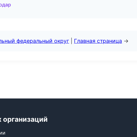
нодар
альный федеральный округ
|
Главная страница
→
х организаций
сии