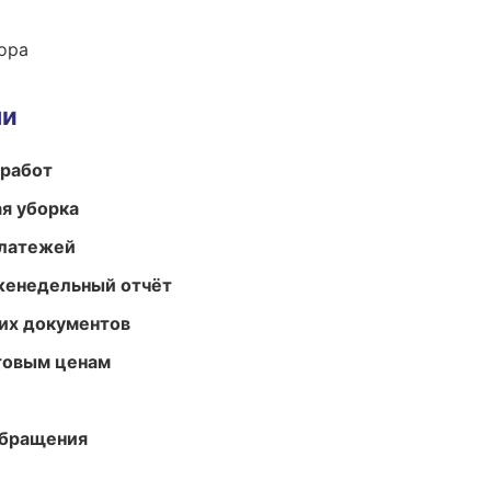
ора
ми
 работ
ая уборка
платежей
женедельный отчёт
их документов
птовым ценам
обращения