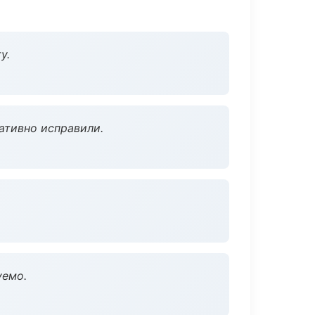
у.
ативно исправили.
уемо.