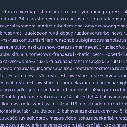
eetbox.ru
cinemapost.ru
ciam-fr.ru
kraft-you.ru
mega-press.ru
.ru
itrack-24.ru
sexshopexpress.ru
autostudiopro.ru
alabuga-ci
ru
korolevremont-market.ru
budem-znakomye.ru
oooagrosna
k.ru
sovratili.ru
olecoon.ru
vd-dosug.ru
adonyev.ru
rbc-news.r
-na-russkom.ru
mishinlab.ru
neznobi.ru
bigfatcc.ru
habble.ru
s
nasever.ru
lovinskix.ru
show-pets.ru
smartnews03.ru
discofox
.ru
bulkitula.ru
hometown-france.ru
1-xbeticricetc-1-xbetti-5.
oka-vse-doma-2.ru
3-d-file.ru
hahahaharms.ru
g2012.ru
tst-1.
se-doma2.ru
airgungames.ru
allseo-host.ru
tehosmotre.ru
var
foot-statti.ru
e-abis1c.ru
store-brawl-stars.ru
kts-services.ru
stival.ru
store-brawlstars.ru
dooraleksandria.ru
antenna-high
sbags.ru
adler-jun.ru
bandamn.ru
fincontech.ru
3sexporn.ru
1mu
0.ru
blagodarenie-spb.ru
zajmy24.ru
tovudyi-4-kuhnyanazak
rika.ru
vskrytie-zamkov-moskva-113.ru
biletnadom.ru
zed-on
ofabrikaufabrik.ru
kitubeu-2-kuhnyanazakaz.ru
xehyroo-5-k
a.ru
cs68.ru
vladivostok-map.ru
video-seks.ru
bankaribi.ru
rasz
ksuzb.ru
guzywia4kuhnyanazakaz.ru
fabrikaofabrikaokuhny.