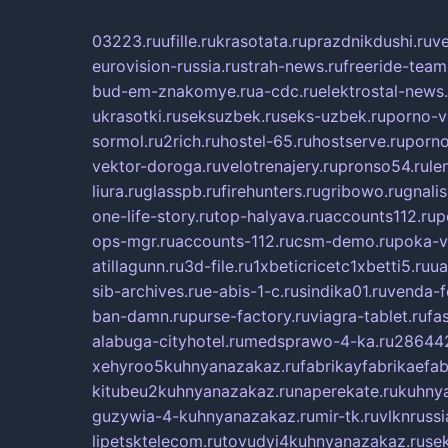
03223.ru
ufille.ru
krasotata.ru
prazdnikdushi.ru
v
eurovision-russia.ru
strah-news.ru
freeride-team
bud-em-znakomye.ru
a-cdc.ru
elektrostal-news.
ukrasotki.ru
seksuzbek.ru
seks-uzbek.ru
porno-v
sormol.ru
2rich.ru
hostel-65.ru
hostserve.ru
porno
vektor-doroga.ru
velotrenajery.ru
pronso54.ru
le
liura.ru
glasspb.ru
firehunters.ru
gribowo.ru
gnalis
one-life-story.ru
top-halyava.ru
accounts112.ru
p
ops-mgr.ru
accounts-112.ru
csm-demo.ru
poka-v
atillagunn.ru
3d-file.ru
1xbeticricetc1xbetti5.ru
ua
sib-archives.ru
e-abis-1-c.ru
sindika01.ru
venda-fe
ban-damn.ru
purse-factory.ru
viagra-tablet.ru
fa
alabuga-cityhotel.ru
medsprawo-4-ka.ru
286442
xehyroo5kuhnyanazakaz.ru
fabrikayfabrikaefab
kitubeu2kuhnyanazakaz.ru
naperekate.ru
kuhnya
guzywia-4-kuhnyanazakaz.ru
mir-tk.ru
vlknrussi
lipetsktelecom.ru
tovudyi4kuhnyanazakaz.ru
se