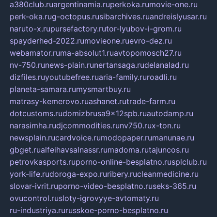
a380club.ru
argentinamia.ru
perkoka.ru
movie-one.ru
perk-oka.ru
g-octopus.ru
sibarchives.ru
andreislyusar.ru
naruto-x.ru
pursefactory.ru
tor-lyubov-i-grom.ru
spayderhed-2022.ru
movieone.ru
evro-dez.ru
webamator.ru
ma-absolut1.ru
avtopomosch27.ru
nv-750.ru
news-plain.ru
nertansaga.ru
delanalad.ru
dizfiles.ru
youtubefree.ru
aria-family.ru
roadli.ru
planeta-samara.ru
mysmartbuy.ru
matrasy-kemerovo.ru
ashanet.ru
trade-farm.ru
dotcustoms.ru
domizbrusa9x12spb.ru
autodamp.ru
narasimha.ru
djcommodities.ru
nv750.ru
x-ton.ru
newsplain.ru
cardvoice.ru
modopaper.ru
manunae.ru
gbget.ru
alfeihavsalnassr.ru
madoma.ru
tajuncos.ru
petrovkasports.ru
porno-online-besplatno.ru
splclub.ru
york-life.ru
doroga-expo.ru
ribery.ru
cleanmedicine.ru
slovar-ivrit.ru
porno-video-besplatno.ru
seks-365.ru
ovucontrol.ru
sloty-igrovyye-avtomaty.ru
ru-industriya.ru
russkoe-porno-besplatno.ru