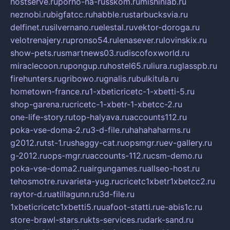
hostserve.ru
porno-na-russkom.ru
mishinlab.ru
neznobi.ru
bigfatcc.ru
habble.ru
starbucksvia.ru
delfinet.ru
silvernano.ru
elestal.ru
vektor-doroga.ru
velotrenajery.ru
pronso54.ru
lenasever.ru
lovinskix.ru
show-pets.ru
smartnews03.ru
discofoxworld.ru
miraclecoon.ru
pongup.ru
hostel65.ru
liura.ru
glasspb.ru
firehunters.ru
gribowo.ru
gnalis.ru
bulkitula.ru
hometown-france.ru
1-xbeticricetc-1-xbetti-5.ru
shop-garena.ru
cricetc-1-xbetr-1-xbetcc-2.ru
one-life-story.ru
top-halyava.ru
accounts112.ru
poka-vse-doma-2.ru
3-d-file.ru
hahahaharms.ru
g2012.ru
tst-1.ru
shaggy-cat.ru
opsmgr.ru
ev-gallery.ru
g-2012.ru
ops-mgr.ru
accounts-112.ru
csm-demo.ru
poka-vse-doma2.ru
airgungames.ru
allseo-host.ru
tehosmotre.ru
varieta-yug.ru
cricetc1xbetr1xbetcc2.ru
raytor-d.ru
atillagunn.ru
3d-file.ru
1xbeticricetc1xbetti5.ru
uafoot-statti.ru
e-abis1c.ru
store-brawl-stars.ru
kts-services.ru
dark-sand.ru