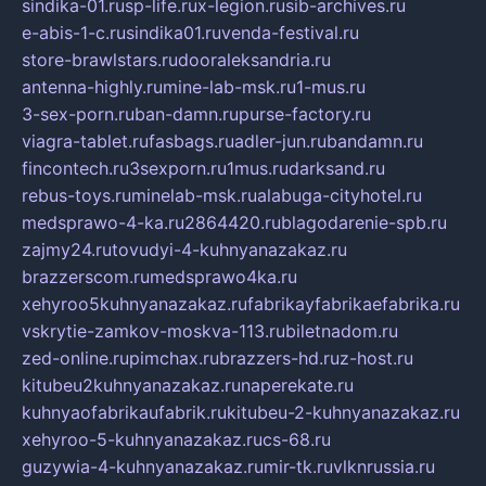
sindika-01.ru
sp-life.ru
x-legion.ru
sib-archives.ru
e-abis-1-c.ru
sindika01.ru
venda-festival.ru
store-brawlstars.ru
dooraleksandria.ru
antenna-highly.ru
mine-lab-msk.ru
1-mus.ru
3-sex-porn.ru
ban-damn.ru
purse-factory.ru
viagra-tablet.ru
fasbags.ru
adler-jun.ru
bandamn.ru
fincontech.ru
3sexporn.ru
1mus.ru
darksand.ru
rebus-toys.ru
minelab-msk.ru
alabuga-cityhotel.ru
medsprawo-4-ka.ru
2864420.ru
blagodarenie-spb.ru
zajmy24.ru
tovudyi-4-kuhnyanazakaz.ru
brazzerscom.ru
medsprawo4ka.ru
xehyroo5kuhnyanazakaz.ru
fabrikayfabrikaefabrika.ru
vskrytie-zamkov-moskva-113.ru
biletnadom.ru
zed-online.ru
pimchax.ru
brazzers-hd.ru
z-host.ru
kitubeu2kuhnyanazakaz.ru
naperekate.ru
kuhnyaofabrikaufabrik.ru
kitubeu-2-kuhnyanazakaz.ru
xehyroo-5-kuhnyanazakaz.ru
cs-68.ru
guzywia-4-kuhnyanazakaz.ru
mir-tk.ru
vlknrussia.ru