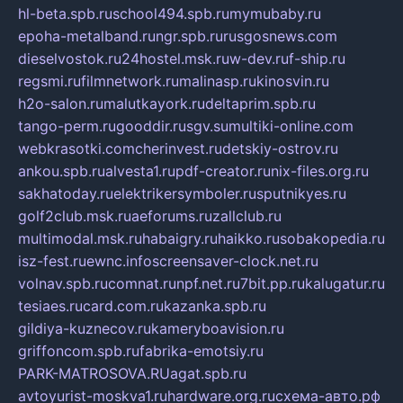
hl-beta.spb.ru
school494.spb.ru
mymubaby.ru
epoha-metalband.ru
ngr.spb.ru
rusgosnews.com
dieselvostok.ru
24hostel.msk.ru
w-dev.ru
f-ship.ru
regsmi.ru
filmnetwork.ru
malinasp.ru
kinosvin.ru
h2o-salon.ru
malutkayork.ru
deltaprim.spb.ru
tango-perm.ru
gooddir.ru
sgv.su
multiki-online.com
webkrasotki.com
cherinvest.ru
detskiy-ostrov.ru
ankou.spb.ru
alvesta1.ru
pdf-creator.ru
nix-files.org.ru
sakhatoday.ru
elektrikersymboler.ru
sputnikyes.ru
golf2club.msk.ru
aeforums.ru
zallclub.ru
multimodal.msk.ru
habaigry.ru
haikko.ru
sobakopedia.ru
isz-fest.ru
ewnc.info
screensaver-clock.net.ru
volnav.spb.ru
comnat.ru
npf.net.ru
7bit.pp.ru
kalugatur.ru
tesiaes.ru
card.com.ru
kazanka.spb.ru
gildiya-kuznecov.ru
kameryboavision.ru
griffoncom.spb.ru
fabrika-emotsiy.ru
PARK-MATROSOVA.RU
agat.spb.ru
avtoyurist-moskva1.ru
hardware.org.ru
схема-авто.рф