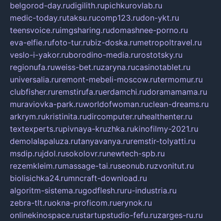
belgorod-day.ru
digilith.ru
pichkurovlab.ru
medic-today.ru
taksu.ru
comp123.ru
don-ykt.ru
teensvoice.ru
imgsharing.ru
domashnee-porno.ru
eva-elfie.ru
foto-tur.ru
biz-doska.ru
metropoltravel.ru
veslo-i-yakor.ru
borodino-media.ru
rostotsky.ru
regionufa.ru
weiss-bet.ru
zaryna.ru
casinotablet.ru
universalia.ru
remont-mebeli-moscow.ru
termomur.ru
clubfisher.ru
remstirufa.ru
erdamchi.ru
doramamama.ru
muraviovka-park.ru
worldofwoman.ru
clean-dreams.ru
arkrym.ru
kristinita.ru
dircomputer.ru
healthenter.ru
textexperts.ru
pivnaya-kruzhka.ru
kinofilmy-2021.ru
demolalapaluza.ru
tanyavanya.ru
remstir-tolyatti.ru
msdip.ru
jdol.ru
sokolovr.ru
newtech-spb.ru
rezemkleim.ru
massage-tai.ru
seonub.ru
zvonitut.ru
biolisichka24.ru
mncraft-download.ru
algoritm-sistema.ru
godflesh.ru
ru-industria.ru
zebra-tlt.ru
okna-proficom.ru
erynok.ru
onlinekinospace.ru
startupstudio-fefu.ru
zarges-ru.ru