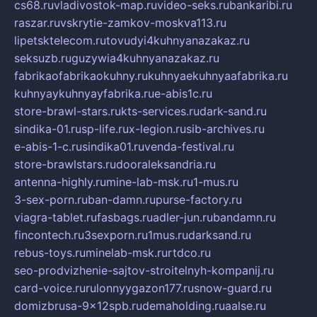
cs68.ru
vladivostok-map.ru
video-seks.ru
bankaribi.ru
raszar.ru
vskrytie-zamkov-moskva113.ru
lipetsktelecom.ru
tovudyi4kuhnyanazakaz.ru
seksuzb.ru
guzywia4kuhnyanazakaz.ru
fabrikaofabrikaokuhny.ru
kuhnyaekuhnyaafabrika.ru
kuhnyaykuhnyayfabrika.ru
e-abis1c.ru
store-brawl-stars.ru
kts-services.ru
dark-sand.ru
sindika-01.ru
sp-life.ru
x-legion.ru
sib-archives.ru
e-abis-1-c.ru
sindika01.ru
venda-festival.ru
store-brawlstars.ru
dooraleksandria.ru
antenna-highly.ru
mine-lab-msk.ru
1-mus.ru
3-sex-porn.ru
ban-damn.ru
purse-factory.ru
viagra-tablet.ru
fasbags.ru
adler-jun.ru
bandamn.ru
fincontech.ru
3sexporn.ru
1mus.ru
darksand.ru
rebus-toys.ru
minelab-msk.ru
rtdco.ru
seo-prodvizhenie-sajtov-stroitelnyh-kompanij.ru
card-voice.ru
rulonnyygazon177.ru
snow-guard.ru
domizbrusa-9x12spb.ru
demaholding.ru
aalse.ru