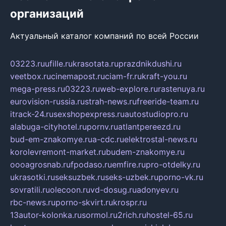
организаций
Актуальный каталог компаний по всей России
03223.ru
ufille.ru
krasotata.ru
prazdnikdushi.ru
veetbox.ru
cinemapost.ru
ciam-fr.ru
kraft-you.ru
mega-press.ru
03223.ru
web-explore.ru
rastenuya.ru
eurovision-russia.ru
strah-news.ru
freeride-team.ru
itrack-24.ru
sexshopexpress.ru
autostudiopro.ru
alabuga-cityhotel.ru
pornv.ru
atlantpereezd.ru
bud-em-znakomye.ru
a-cdc.ru
elektrostal-news.ru
korolevremont-market.ru
budem-znakomye.ru
oooagrosnab.ru
fpodaso.ru
emfire.ru
pro-otdelky.ru
ukrasotki.ru
seksuzbek.ru
seks-uzbek.ru
porno-vk.ru
sovratili.ru
olecoon.ru
vd-dosug.ru
adonyev.ru
rbc-news.ru
porno-skvirt.ru
krospr.ru
13autor-kolonka.ru
sormol.ru
2rich.ru
hostel-65.ru