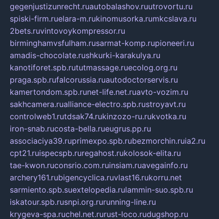
gegenjustizunrecht.ru
autobalashov.ru
utrovortu.ru
spiski-firm.ru
elara-m.ru
kinomusorka.ru
mkcslava.ru
2bets.ru
vintovoykompressor.ru
birminghamvsfulham.ru
sarmat-komp.ru
pioneeri.ru
amadis-chocolate.ru
shkurki-karakulya.ru
kanotiforet.spb.ru
tutmassage.ru
ecolog.org.ru
praga.spb.ru
falcorussia.ru
autodoctorservis.ru
kamertondom.spb.ru
net-life.net.ru
avto-vozim.ru
sakhcamera.ru
alliance-electro.spb.ru
stroyavt.ru
controlweb1.ru
tdsak74.ru
kinzozo-ru.ru
kvotka.ru
iron-snab.ru
costa-bella.ru
eugrus.pp.ru
associaciya39.ru
primexpo.spb.ru
bezmorchin.ru
ia2.ru
cpt21.ru
ispecspb.ru
regahost.ru
kolosok-elita.ru
tae-kwon.ru
consrio.com.ru
insiam.ru
avegainfo.ru
archery161.ru
bigencyclica.ru
vlast16.ru
korru.net
sarmiento.spb.su
extelopedia.ru
lammin-suo.spb.ru
iskatour.spb.ru
snpi.org.ru
running-line.ru
krygeva-spa.ru
chel.net.ru
rust-loco.ru
dugshop.ru