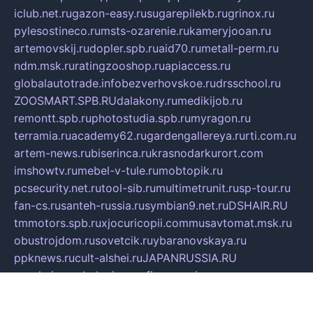
iclub.net.ru
gazon-easy.ru
sugarepilekb.ru
grinox.ru
pylesostineco.ru
msts-ozarenie.ru
kameryjooan.ru
artemovskij.ru
dopler.spb.ru
aid70.ru
metall-perm.ru
ndm.msk.ru
ratingzooshop.ru
apiaccess.ru
globalautotrade.info
bezverhovskoe.ru
drsschool.ru
ZOOSMART.SPB.RU
dalakony.ru
medikijob.ru
remontt.spb.ru
photostudia.spb.ru
myragon.ru
terramia.ru
academy62.ru
gardengallereya.ru
rti.com.ru
artem-news.ru
biserinca.ru
krasnodarkurort.com
imshowtv.ru
mebel-v-tule.ru
mobtopik.ru
pcsecurity.net.ru
tool-sib.ru
multimetrunit.ru
sp-tour.ru
fan-cs.ru
santeh-russia.ru
symbian9.net.ru
DSHAIR.RU
tmmotors.spb.ru
xjocuricopii.com
musavtomat.msk.ru
obustrojdom.ru
sovetcik.ru
ybaranovskaya.ru
ppknews.ru
cult-alshei.ru
JAPANRUSSIA.RU
proekciyamebel.ru
imper-finans.ru
rim.org.ru
glamourai.ru
brassminus.ru
zabor-pro.ru
ftn.pp.ru
dorogoe58.ru
laimengpacker.ru
kuzova-zapchasti.ru