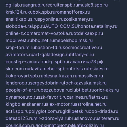
dg-lab.ru
angrup.ru
recruiter.spb.ru
music8.spb.ru
krsk124.ru
kubok.spb.ru
romanofforex.ru
analitikaplus.ru
spyonline.ru
zosikamery.ru
sloboda-ural.pp.ru
AUTO-COM.SU
hohota.net
alimy.ru
online-z.com
aromat-vostoka.ru
otdelkaexp.ru
mobilvest.ru
bbd.net.ru
mebelshop.msk.ru
smp-forum.ru
bastion-td.ru
kosmoscreative.ru
avrmotors.ru
art-galadesign.ru
tiffany-c.ru
ecostep-samara.ru
d-p.spb.ru
галактика73.рф
sko.com.ru
davitamebel-spb.ru
fotsis.ru
tesiaes.ru
kokoroyari.spb.ru
blesna-kazan.ru
mossilver.ru
lenderoq.ru
sergeydobrin.ru
tochkazvuka.msk.ru
people-of-art.ru
bezzubova.ru
clubtibet.ru
orior-aks.ru
dynamoauto.ru
szk-favorit.ru
carlines.ru
flatnsk.ru
kingbolenskaner.ru
alex-motor.ru
astroline.net.ru
act1.spb.ru
polyglot.com.ru
gidlipetsk.ru
ooo-driada.ru
detsad125.ru
mir-zdoroviya.ru
bruslanovo.ru
siterem.ru
council.spb.ru
лодкипатриот.рф
kafekolizey.ru