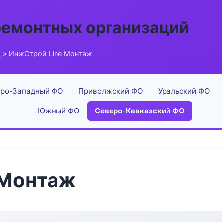
ремонтных организаций
г
» ИнжСтрой Line Монтаж
ро-Западный ФО
Приволжский ФО
Уральский ФО
Южный ФО
Северо-Кавказский ФО
 Монтаж