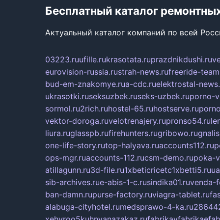
Бесплатный каталог ремонтны
Актуальный каталог компаний по всей Рос
03223.ru
ufille.ru
krasotata.ru
prazdnikdushi.ru
v
eurovision-russia.ru
strah-news.ru
freeride-team
bud-em-znakomye.ru
a-cdc.ru
elektrostal-news.
ukrasotki.ru
seksuzbek.ru
seks-uzbek.ru
porno-v
sormol.ru
2rich.ru
hostel-65.ru
hostserve.ru
porno
vektor-doroga.ru
velotrenajery.ru
pronso54.ru
le
liura.ru
glasspb.ru
firehunters.ru
gribowo.ru
gnalis
one-life-story.ru
top-halyava.ru
accounts112.ru
p
ops-mgr.ru
accounts-112.ru
csm-demo.ru
poka-v
atillagunn.ru
3d-file.ru
1xbeticricetc1xbetti5.ru
ua
sib-archives.ru
e-abis-1-c.ru
sindika01.ru
venda-fe
ban-damn.ru
purse-factory.ru
viagra-tablet.ru
fa
alabuga-cityhotel.ru
medsprawo-4-ka.ru
286442
xehyroo5kuhnyanazakaz.ru
fabrikayfabrikaefab