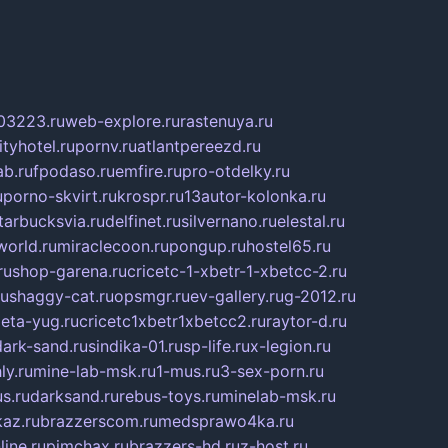
03223.ru
web-explore.ru
rastenuya.ru
tyhotel.ru
pornv.ru
atlantpereezd.ru
b.ru
fpodaso.ru
emfire.ru
pro-otdelky.ru
u
porno-skvirt.ru
krospr.ru
13autor-kolonka.ru
tarbucksvia.ru
delfinet.ru
silvernano.ru
elestal.ru
world.ru
miraclecoon.ru
pongup.ru
hostel65.ru
ru
shop-garena.ru
cricetc-1-xbetr-1-xbetcc-2.ru
ru
shaggy-cat.ru
opsmgr.ru
ev-gallery.ru
g-2012.ru
ieta-yug.ru
cricetc1xbetr1xbetcc2.ru
raytor-d.ru
dark-sand.ru
sindika-01.ru
sp-life.ru
x-legion.ru
ly.ru
mine-lab-msk.ru
1-mus.ru
3-sex-porn.ru
s.ru
darksand.ru
rebus-toys.ru
minelab-msk.ru
az.ru
brazzerscom.ru
medsprawo4ka.ru
line.ru
pimchax.ru
brazzers-hd.ru
z-host.ru