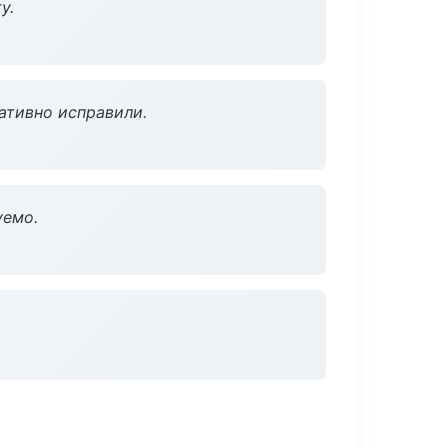
у.
ативно исправили.
уемо.