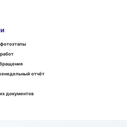
ми
 фотоэтапы
 работ
обращения
женедельный отчёт
их документов