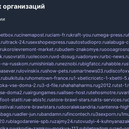
х организаций
сии
eetbox.ru
cinemapost.ru
ciam-fr.ru
kraft-you.ru
mega-press.ru
.ru
itrack-24.ru
sexshopexpress.ru
autostudiopro.ru
alabuga-ci
ru
korolevremont-market.ru
budem-znakomye.ru
oooagrosna
k.ru
sovratili.ru
olecoon.ru
vd-dosug.ru
adonyev.ru
rbc-news.r
-na-russkom.ru
mishinlab.ru
neznobi.ru
bigfatcc.ru
habble.ru
s
nasever.ru
lovinskix.ru
show-pets.ru
smartnews03.ru
discofox
.ru
bulkitula.ru
hometown-france.ru
1-xbeticricetc-1-xbetti-5.
oka-vse-doma-2.ru
3-d-file.ru
hahahaharms.ru
g2012.ru
tst-1.
se-doma2.ru
airgungames.ru
allseo-host.ru
tehosmotre.ru
var
foot-statti.ru
e-abis1c.ru
store-brawl-stars.ru
kts-services.ru
stival.ru
store-brawlstars.ru
dooraleksandria.ru
antenna-high
sbags.ru
adler-jun.ru
bandamn.ru
fincontech.ru
3sexporn.ru
1mu
0.ru
blagodarenie-spb.ru
zajmy24.ru
tovudyi-4-kuhnyanazak
rika.ru
vskrytie-zamkov-moskva-113.ru
biletnadom.ru
zed-on