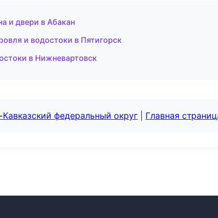
а и двери в Абакан
овля и водостоки в Пятигорск
остоки в Нижневартовск
-Кавказский федеральный округ
|
Главная страниц