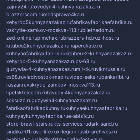
zajmy24.ru
tovudyi-4-kuhnyanazakaz.ru
brazzerscom.ru
medsprawo4ka.ru
xehyroo5kuhnyanazakaz.ru
fabrikayfabrikaefabrika.ru
vskrytie-zamkov-moskva-113.ru
biletnadom.ru
zed-online.ru
pimchax.ru
brazzers-hd.ru
z-host.ru
kitubeu2kuhnyanazakaz.ru
naperekate.ru
kuhnyaofabrikaufabrik.ru
kitubeu-2-kuhnyanazakaz.ru
xehyroo-5-kuhnyanazakaz.ru
cs-68.ru
guzywia-4-kuhnyanazakaz.ru
mir-tk.ru
vlknrussia.ru
cs68.ru
vladivostok-map.ru
video-seks.ru
bankaribi.ru
raszar.ru
vskrytie-zamkov-moskva113.ru
lipetsktelecom.ru
tovudyi4kuhnyanazakaz.ru
seksuzb.ru
guzywia4kuhnyanazakaz.ru
fabrikaofabrikaokuhny.ru
kuhnyaekuhnyaafabrika.ru
kuhnyaykuhnyayfabrika.ru
e-abis1c.ru
store-brawl-stars.ru
kts-services.ru
dark-sand.ru
sindika-01.ru
sp-life.ru
x-legion.ru
sib-archives.ru
e-abis-1-c.ru
sindika01.ru
venda-festival.ru