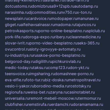
matrasy-kemerovo.ru
ashanet.ru
trade-farm.ru
dotcustoms.ru
domizbrusa9x12spb.ru
autodamp.ru
narasimha.ru
djcommodities.ru
nv750.ru
x-ton.ru
newsplain.ru
cardvoice.ru
modopaper.ru
manunae.ru
gbget.ru
alfeihavsalnassr.ru
madoma.ru
tajuncos.ru
petrovkasports.ru
porno-online-besplatno.ru
splclub.ru
york-life.ru
doroga-expo.ru
ribery.ru
cleanmedicine.ru
slovar-ivrit.ru
porno-video-besplatno.ru
seks-365.ru
ovucontrol.ru
sloty-igrovyye-avtomaty.ru
ru-industriya.ru
russkoe-porno-besplatno.ru
belgorod-day.ru
digilith.ru
pichkurovlab.ru
medic-today.ru
taksu.ru
comp123.ru
don-ykt.ru
teensvoice.ru
imgsharing.ru
domashnee-porno.ru
eva-elfie.ru
foto-tur.ru
biz-doska.ru
metropoltravel.ru
veslo-i-yakor.ru
borodino-media.ru
rostotsky.ru
regionufa.ru
weiss-bet.ru
zaryna.ru
casinotablet.ru
universalia.ru
remont-mebeli-moscow.ru
termomur.ru
clubfisher.ru
remstirufa.ru
erdamchi.ru
doramamama.ru