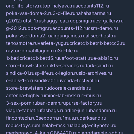
one-life-story.ru
top-halyava.ru
accounts112.ru
poka-vse-doma-2.ru
3-d-file.ru
hahahaharms.ru
g2012.ru
tst-1.ru
shaggy-cat.ru
opsmgr.ru
ev-gallery.ru
g-2012.ru
ops-mgr.ru
accounts-112.ru
csm-demo.ru
poka-vse-doma2.ru
airgungames.ru
allseo-host.ru
tehosmotre.ru
varieta-yug.ru
cricetc1xbetr1xbetcc2.ru
raytor-d.ru
atillagunn.ru
3d-file.ru
1xbeticricetc1xbetti5.ru
uafoot-statti.ru
e-abis1c.ru
store-brawl-stars.ru
kts-services.ru
dark-sand.ru
sindika-01.ru
sp-life.ru
x-legion.ru
sib-archives.ru
e-abis-1-c.ru
sindika01.ru
venda-festival.ru
store-brawlstars.ru
dooraleksandria.ru
antenna-highly.ru
mine-lab-msk.ru
1-mus.ru
3-sex-porn.ru
ban-damn.ru
purse-factory.ru
viagra-tablet.ru
fasbags.ru
adler-jun.ru
bandamn.ru
fincontech.ru
3sexporn.ru
1mus.ru
darksand.ru
rebus-toys.ru
minelab-msk.ru
alabuga-cityhotel.ru
medsprawo-4-ka.ru
2864420.ru
blagodarenie-spb.ru