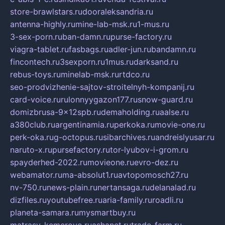
store-brawlstars.ru
dooraleksandria.ru
antenna-highly.ru
mine-lab-msk.ru
1-mus.ru
3-sex-porn.ru
ban-damn.ru
purse-factory.ru
viagra-tablet.ru
fasbags.ru
adler-jun.ru
bandamn.ru
fincontech.ru
3sexporn.ru
1mus.ru
darksand.ru
rebus-toys.ru
minelab-msk.ru
rtdco.ru
seo-prodvizhenie-sajtov-stroitelnyh-kompanij.ru
card-voice.ru
rulonnyygazon177.ru
snow-guard.ru
domizbrusa-9x12spb.ru
demaholding.ru
aalse.ru
a380club.ru
argentinamia.ru
perkoka.ru
movie-one.ru
perk-oka.ru
g-octopus.ru
sibarchives.ru
andreislyusar.ru
naruto-x.ru
pursefactory.ru
tor-lyubov-i-grom.ru
spayderhed-2022.ru
movieone.ru
evro-dez.ru
webamator.ru
ma-absolut1.ru
avtopomosch27.ru
nv-750.ru
news-plain.ru
nertansaga.ru
delanalad.ru
dizfiles.ru
youtubefree.ru
aria-family.ru
roadli.ru
planeta-samara.ru
mysmartbuy.ru