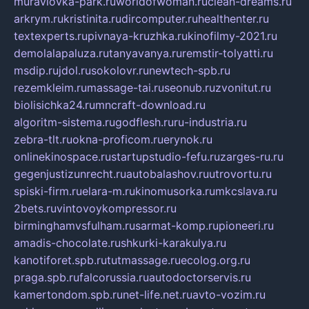
muraviovka-park.ru
worldofwoman.ru
clean-dreams.ru
arkrym.ru
kristinita.ru
dircomputer.ru
healthenter.ru
textexperts.ru
pivnaya-kruzhka.ru
kinofilmy-2021.ru
demolalapaluza.ru
tanyavanya.ru
remstir-tolyatti.ru
msdip.ru
jdol.ru
sokolovr.ru
newtech-spb.ru
rezemkleim.ru
massage-tai.ru
seonub.ru
zvonitut.ru
biolisichka24.ru
mncraft-download.ru
algoritm-sistema.ru
godflesh.ru
ru-industria.ru
zebra-tlt.ru
okna-proficom.ru
erynok.ru
onlinekinospace.ru
startupstudio-fefu.ru
zarges-ru.ru
gegenjustizunrecht.ru
autobalashov.ru
utrovortu.ru
spiski-firm.ru
elara-m.ru
kinomusorka.ru
mkcslava.ru
2bets.ru
vintovoykompressor.ru
birminghamvsfulham.ru
sarmat-komp.ru
pioneeri.ru
amadis-chocolate.ru
shkurki-karakulya.ru
kanotiforet.spb.ru
tutmassage.ru
ecolog.org.ru
praga.spb.ru
falcorussia.ru
autodoctorservis.ru
kamertondom.spb.ru
net-life.net.ru
avto-vozim.ru