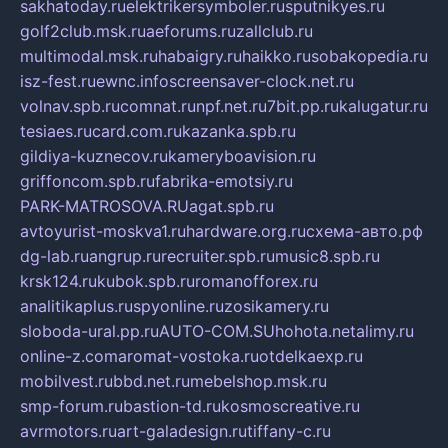
sakhatoday.ru
elektrikersymboler.ru
sputnikyes.ru
golf2club.msk.ru
aeforums.ru
zallclub.ru
multimodal.msk.ru
habaigry.ru
haikko.ru
sobakopedia.ru
isz-fest.ru
ewnc.info
screensaver-clock.net.ru
volnav.spb.ru
comnat.ru
npf.net.ru
7bit.pp.ru
kalugatur.ru
tesiaes.ru
card.com.ru
kazanka.spb.ru
gildiya-kuznecov.ru
kameryboavision.ru
griffoncom.spb.ru
fabrika-emotsiy.ru
PARK-MATROSOVA.RU
agat.spb.ru
avtoyurist-moskva1.ru
hardware.org.ru
схема-авто.рф
dg-lab.ru
angrup.ru
recruiter.spb.ru
music8.spb.ru
krsk124.ru
kubok.spb.ru
romanofforex.ru
analitikaplus.ru
spyonline.ru
zosikamery.ru
sloboda-ural.pp.ru
AUTO-COM.SU
hohota.net
alimy.ru
online-z.com
aromat-vostoka.ru
otdelkaexp.ru
mobilvest.ru
bbd.net.ru
mebelshop.msk.ru
smp-forum.ru
bastion-td.ru
kosmoscreative.ru
avrmotors.ru
art-galadesign.ru
tiffany-c.ru