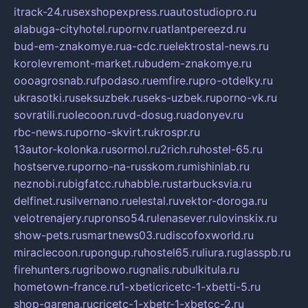
itrack-24.ru
sexshopexpress.ru
autostudiopro.ru
alabuga-cityhotel.ru
pornv.ru
atlantpereezd.ru
bud-em-znakomye.ru
a-cdc.ru
elektrostal-news.ru
korolevremont-market.ru
budem-znakomye.ru
oooagrosnab.ru
fpodaso.ru
emfire.ru
pro-otdelky.ru
ukrasotki.ru
seksuzbek.ru
seks-uzbek.ru
porno-vk.ru
sovratili.ru
olecoon.ru
vd-dosug.ru
adonyev.ru
rbc-news.ru
porno-skvirt.ru
krospr.ru
13autor-kolonka.ru
sormol.ru
2rich.ru
hostel-65.ru
hostserve.ru
porno-na-russkom.ru
mishinlab.ru
neznobi.ru
bigfatcc.ru
habble.ru
starbucksvia.ru
delfinet.ru
silvernano.ru
elestal.ru
vektor-doroga.ru
velotrenajery.ru
pronso54.ru
lenasever.ru
lovinskix.ru
show-pets.ru
smartnews03.ru
discofoxworld.ru
miraclecoon.ru
pongup.ru
hostel65.ru
liura.ru
glasspb.ru
firehunters.ru
gribowo.ru
gnalis.ru
bulkitula.ru
hometown-france.ru
1-xbeticricetc-1-xbetti-5.ru
shop-garena.ru
cricetc-1-xbetr-1-xbetcc-2.ru