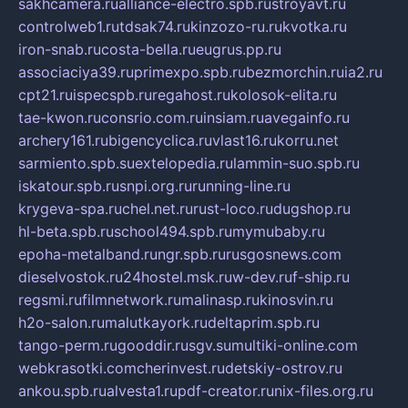
sakhcamera.ru
alliance-electro.spb.ru
stroyavt.ru
controlweb1.ru
tdsak74.ru
kinzozo-ru.ru
kvotka.ru
iron-snab.ru
costa-bella.ru
eugrus.pp.ru
associaciya39.ru
primexpo.spb.ru
bezmorchin.ru
ia2.ru
cpt21.ru
ispecspb.ru
regahost.ru
kolosok-elita.ru
tae-kwon.ru
consrio.com.ru
insiam.ru
avegainfo.ru
archery161.ru
bigencyclica.ru
vlast16.ru
korru.net
sarmiento.spb.su
extelopedia.ru
lammin-suo.spb.ru
iskatour.spb.ru
snpi.org.ru
running-line.ru
krygeva-spa.ru
chel.net.ru
rust-loco.ru
dugshop.ru
hl-beta.spb.ru
school494.spb.ru
mymubaby.ru
epoha-metalband.ru
ngr.spb.ru
rusgosnews.com
dieselvostok.ru
24hostel.msk.ru
w-dev.ru
f-ship.ru
regsmi.ru
filmnetwork.ru
malinasp.ru
kinosvin.ru
h2o-salon.ru
malutkayork.ru
deltaprim.spb.ru
tango-perm.ru
gooddir.ru
sgv.su
multiki-online.com
webkrasotki.com
cherinvest.ru
detskiy-ostrov.ru
ankou.spb.ru
alvesta1.ru
pdf-creator.ru
nix-files.org.ru