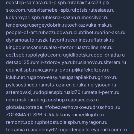
ecostep-samara.ru
d-p.spb.ru
галактика73.рф
sko.com.ru
davitamebel-spb.ru
fotsis.ru
tesiaes.ru
kokoroyari.spb.ru
blesna-kazan.ru
mossilver.ru
lenderoq.ru
sergeydobrin.ru
tochkazvuka.msk.ru
people-of-art.ru
bezzubova.ru
clubtibet.ru
orior-aks.ru
dynamoauto.ru
szk-favorit.ru
carlines.ru
flatnsk.ru
kingbolenskaner.ru
alex-motor.ru
astroline.net.ru
act1.spb.ru
polyglot.com.ru
gidlipetsk.ru
ooo-driada.ru
detsad125.ru
mir-zdoroviya.ru
bruslanovo.ru
siterem.ru
council.spb.ru
лодкипатриот.рф
kafekolizey.ru
iclub.net.ru
gazon-easy.ru
sugarepilekb.ru
grinox.ru
pylesostineco.ru
msts-ozarenie.ru
kameryjooan.ru
artemovskij.ru
dopler.spb.ru
aid70.ru
metall-perm.ru
ndm.msk.ru
ratingzooshop.ru
apiaccess.ru
globalautotrade.info
bezverhovskoe.ru
drsschool.ru
ZOOSMART.SPB.RU
dalakony.ru
medikijob.ru
remontt.spb.ru
photostudia.spb.ru
myragon.ru
terramia.ru
academy62.ru
gardengallereya.ru
rti.com.ru