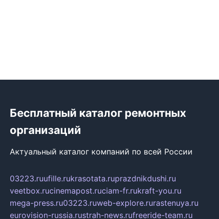
Бесплатный каталог ремонтных
организаций
Актуальный каталог компаний по всей России
03223.ru
ufille.ru
krasotata.ru
prazdnikdushi.ru
veetbox.ru
cinemapost.ru
ciam-fr.ru
kraft-you.ru
mega-press.ru
03223.ru
web-explore.ru
rastenuya.ru
eurovision-russia.ru
strah-news.ru
freeride-team.ru