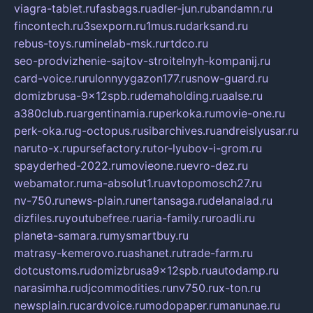
viagra-tablet.ru
fasbags.ru
adler-jun.ru
bandamn.ru
fincontech.ru
3sexporn.ru
1mus.ru
darksand.ru
rebus-toys.ru
minelab-msk.ru
rtdco.ru
seo-prodvizhenie-sajtov-stroitelnyh-kompanij.ru
card-voice.ru
rulonnyygazon177.ru
snow-guard.ru
domizbrusa-9x12spb.ru
demaholding.ru
aalse.ru
a380club.ru
argentinamia.ru
perkoka.ru
movie-one.ru
perk-oka.ru
g-octopus.ru
sibarchives.ru
andreislyusar.ru
naruto-x.ru
pursefactory.ru
tor-lyubov-i-grom.ru
spayderhed-2022.ru
movieone.ru
evro-dez.ru
webamator.ru
ma-absolut1.ru
avtopomosch27.ru
nv-750.ru
news-plain.ru
nertansaga.ru
delanalad.ru
dizfiles.ru
youtubefree.ru
aria-family.ru
roadli.ru
planeta-samara.ru
mysmartbuy.ru
matrasy-kemerovo.ru
ashanet.ru
trade-farm.ru
dotcustoms.ru
domizbrusa9x12spb.ru
autodamp.ru
narasimha.ru
djcommodities.ru
nv750.ru
x-ton.ru
newsplain.ru
cardvoice.ru
modopaper.ru
manunae.ru