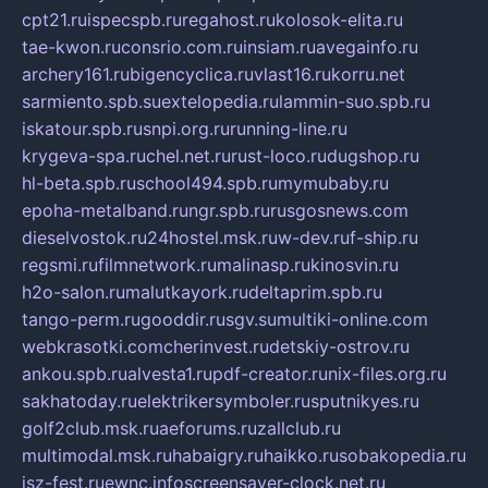
cpt21.ru
ispecspb.ru
regahost.ru
kolosok-elita.ru
tae-kwon.ru
consrio.com.ru
insiam.ru
avegainfo.ru
archery161.ru
bigencyclica.ru
vlast16.ru
korru.net
sarmiento.spb.su
extelopedia.ru
lammin-suo.spb.ru
iskatour.spb.ru
snpi.org.ru
running-line.ru
krygeva-spa.ru
chel.net.ru
rust-loco.ru
dugshop.ru
hl-beta.spb.ru
school494.spb.ru
mymubaby.ru
epoha-metalband.ru
ngr.spb.ru
rusgosnews.com
dieselvostok.ru
24hostel.msk.ru
w-dev.ru
f-ship.ru
regsmi.ru
filmnetwork.ru
malinasp.ru
kinosvin.ru
h2o-salon.ru
malutkayork.ru
deltaprim.spb.ru
tango-perm.ru
gooddir.ru
sgv.su
multiki-online.com
webkrasotki.com
cherinvest.ru
detskiy-ostrov.ru
ankou.spb.ru
alvesta1.ru
pdf-creator.ru
nix-files.org.ru
sakhatoday.ru
elektrikersymboler.ru
sputnikyes.ru
golf2club.msk.ru
aeforums.ru
zallclub.ru
multimodal.msk.ru
habaigry.ru
haikko.ru
sobakopedia.ru
isz-fest.ru
ewnc.info
screensaver-clock.net.ru