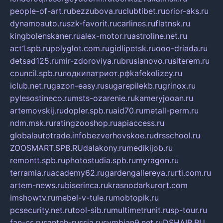
people-of-art.ru
bezzubova.ru
clubtibet.ru
orior-aks.ru
dynamoauto.ru
szk-favorit.ru
carlines.ru
flatnsk.ru
kingbolenskaner.ru
alex-motor.ru
astroline.net.ru
act1.spb.ru
polyglot.com.ru
gidlipetsk.ru
ooo-driada.ru
detsad125.ru
mir-zdoroviya.ru
bruslanovo.ru
siterem.ru
council.spb.ru
лодкипатриот.рф
kafekolizey.ru
iclub.net.ru
gazon-easy.ru
sugarepilekb.ru
grinox.ru
pylesostineco.ru
msts-ozarenie.ru
kameryjooan.ru
artemovskij.ru
dopler.spb.ru
aid70.ru
metall-perm.ru
ndm.msk.ru
ratingzooshop.ru
apiaccess.ru
globalautotrade.info
bezverhovskoe.ru
drsschool.ru
ZOOSMART.SPB.RU
dalakony.ru
medikijob.ru
remontt.spb.ru
photostudia.spb.ru
myragon.ru
terramia.ru
academy62.ru
gardengallereya.ru
rti.com.ru
artem-news.ru
biserinca.ru
krasnodarkurort.com
imshowtv.ru
mebel-v-tule.ru
mobtopik.ru
pcsecurity.net.ru
tool-sib.ru
multimetrunit.ru
sp-tour.ru
fan-cs.ru
santeh-russia.ru
symbian9.net.ru
DSHAIR.RU