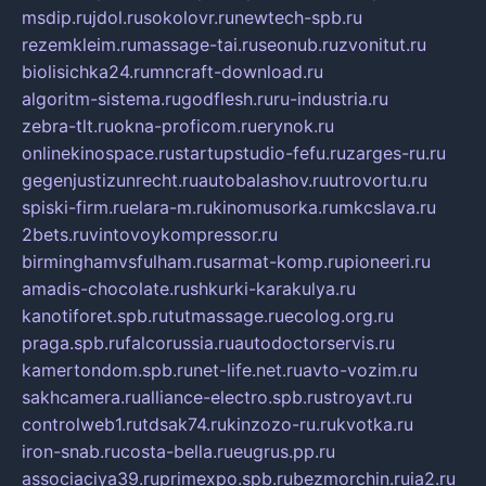
msdip.ru
jdol.ru
sokolovr.ru
newtech-spb.ru
rezemkleim.ru
massage-tai.ru
seonub.ru
zvonitut.ru
biolisichka24.ru
mncraft-download.ru
algoritm-sistema.ru
godflesh.ru
ru-industria.ru
zebra-tlt.ru
okna-proficom.ru
erynok.ru
onlinekinospace.ru
startupstudio-fefu.ru
zarges-ru.ru
gegenjustizunrecht.ru
autobalashov.ru
utrovortu.ru
spiski-firm.ru
elara-m.ru
kinomusorka.ru
mkcslava.ru
2bets.ru
vintovoykompressor.ru
birminghamvsfulham.ru
sarmat-komp.ru
pioneeri.ru
amadis-chocolate.ru
shkurki-karakulya.ru
kanotiforet.spb.ru
tutmassage.ru
ecolog.org.ru
praga.spb.ru
falcorussia.ru
autodoctorservis.ru
kamertondom.spb.ru
net-life.net.ru
avto-vozim.ru
sakhcamera.ru
alliance-electro.spb.ru
stroyavt.ru
controlweb1.ru
tdsak74.ru
kinzozo-ru.ru
kvotka.ru
iron-snab.ru
costa-bella.ru
eugrus.pp.ru
associaciya39.ru
primexpo.spb.ru
bezmorchin.ru
ia2.ru