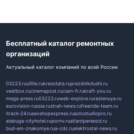
Бесплатный каталог ремонтных
организаций
Актуальный каталог компаний по всей России
03223.ru
ufille.ru
krasotata.ru
prazdnikdushi.ru
veetbox.ru
cinemapost.ru
ciam-fr.ru
kraft-you.ru
mega-press.ru
03223.ru
web-explore.ru
rastenuya.ru
eurovision-russia.ru
strah-news.ru
freeride-team.ru
itrack-24.ru
sexshopexpress.ru
autostudiopro.ru
alabuga-cityhotel.ru
pornv.ru
atlantpereezd.ru
bud-em-znakomye.ru
a-cdc.ru
elektrostal-news.ru