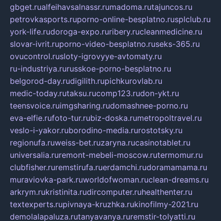
gbget.ru
alfeihavsalnassr.ru
madoma.ru
tajuncos.ru
petrovkasports.ru
porno-online-besplatno.ru
splclub.ru
york-life.ru
doroga-expo.ru
ribery.ru
cleanmedicine.ru
slovar-ivrit.ru
porno-video-besplatno.ru
seks-365.ru
ovucontrol.ru
sloty-igrovyye-avtomaty.ru
ru-industriya.ru
russkoe-porno-besplatno.ru
belgorod-day.ru
digilith.ru
pichkurovlab.ru
medic-today.ru
taksu.ru
comp123.ru
don-ykt.ru
teensvoice.ru
imgsharing.ru
domashnee-porno.ru
eva-elfie.ru
foto-tur.ru
biz-doska.ru
metropoltravel.ru
veslo-i-yakor.ru
borodino-media.ru
rostotsky.ru
regionufa.ru
weiss-bet.ru
zaryna.ru
casinotablet.ru
universalia.ru
remont-mebeli-moscow.ru
termomur.ru
clubfisher.ru
remstirufa.ru
erdamchi.ru
doramamama.ru
muraviovka-park.ru
worldofwoman.ru
clean-dreams.ru
arkrym.ru
kristinita.ru
dircomputer.ru
healthenter.ru
textexperts.ru
pivnaya-kruzhka.ru
kinofilmy-2021.ru
demolalapaluza.ru
tanyavanya.ru
remstir-tolyatti.ru