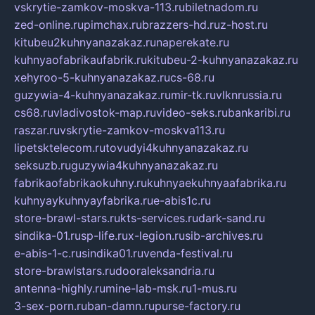
vskrytie-zamkov-moskva-113.ru
biletnadom.ru
zed-online.ru
pimchax.ru
brazzers-hd.ru
z-host.ru
kitubeu2kuhnyanazakaz.ru
naperekate.ru
kuhnyaofabrikaufabrik.ru
kitubeu-2-kuhnyanazakaz.ru
xehyroo-5-kuhnyanazakaz.ru
cs-68.ru
guzywia-4-kuhnyanazakaz.ru
mir-tk.ru
vlknrussia.ru
cs68.ru
vladivostok-map.ru
video-seks.ru
bankaribi.ru
raszar.ru
vskrytie-zamkov-moskva113.ru
lipetsktelecom.ru
tovudyi4kuhnyanazakaz.ru
seksuzb.ru
guzywia4kuhnyanazakaz.ru
fabrikaofabrikaokuhny.ru
kuhnyaekuhnyaafabrika.ru
kuhnyaykuhnyayfabrika.ru
e-abis1c.ru
store-brawl-stars.ru
kts-services.ru
dark-sand.ru
sindika-01.ru
sp-life.ru
x-legion.ru
sib-archives.ru
e-abis-1-c.ru
sindika01.ru
venda-festival.ru
store-brawlstars.ru
dooraleksandria.ru
antenna-highly.ru
mine-lab-msk.ru
1-mus.ru
3-sex-porn.ru
ban-damn.ru
purse-factory.ru