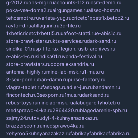
g-2012.ru
ops-mgr.ru
accounts-112.ru
csm-demo.ru
poka-vse-doma2.ru
airgungames.ru
allseo-host.ru
tehosmotre.ru
varieta-yug.ru
cricetc1xbetr1xbetcc2.ru
raytor-d.ru
atillagunn.ru
3d-file.ru
1xbeticricetc1xbetti5.ru
uafoot-statti.ru
e-abis1c.ru
store-brawl-stars.ru
kts-services.ru
dark-sand.ru
sindika-01.ru
sp-life.ru
x-legion.ru
sib-archives.ru
e-abis-1-c.ru
sindika01.ru
venda-festival.ru
store-brawlstars.ru
dooraleksandria.ru
antenna-highly.ru
mine-lab-msk.ru
1-mus.ru
3-sex-porn.ru
ban-damn.ru
purse-factory.ru
viagra-tablet.ru
fasbags.ru
adler-jun.ru
bandamn.ru
fincontech.ru
3sexporn.ru
1mus.ru
darksand.ru
rebus-toys.ru
minelab-msk.ru
alabuga-cityhotel.ru
medsprawo-4-ka.ru
2864420.ru
blagodarenie-spb.ru
zajmy24.ru
tovudyi-4-kuhnyanazakaz.ru
brazzerscom.ru
medsprawo4ka.ru
xehyroo5kuhnyanazakaz.ru
fabrikayfabrikaefabrika.ru