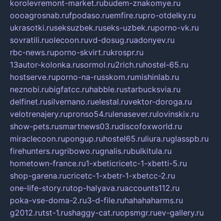
korolevremont-market.ru
budem-znakomye.ru
oooagrosnab.ru
fpodaso.ru
emfire.ru
pro-otdelky.ru
ukrasotki.ru
seksuzbek.ru
seks-uzbek.ru
porno-vk.ru
sovratili.ru
olecoon.ru
vd-dosug.ru
adonyev.ru
rbc-news.ru
porno-skvirt.ru
krospr.ru
13autor-kolonka.ru
sormol.ru
2rich.ru
hostel-65.ru
hostserve.ru
porno-na-russkom.ru
mishinlab.ru
neznobi.ru
bigfatcc.ru
habble.ru
starbucksvia.ru
delfinet.ru
silvernano.ru
elestal.ru
vektor-doroga.ru
velotrenajery.ru
pronso54.ru
lenasever.ru
lovinskix.ru
show-pets.ru
smartnews03.ru
discofoxworld.ru
miraclecoon.ru
pongup.ru
hostel65.ru
liura.ru
glasspb.ru
firehunters.ru
gribowo.ru
gnalis.ru
bulkitula.ru
hometown-france.ru
1-xbeticricetc-1-xbetti-5.ru
shop-garena.ru
cricetc-1-xbetr-1-xbetcc-2.ru
one-life-story.ru
top-halyava.ru
accounts112.ru
poka-vse-doma-2.ru
3-d-file.ru
hahahaharms.ru
g2012.ru
tst-1.ru
shaggy-cat.ru
opsmgr.ru
ev-gallery.ru