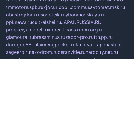
tmmotors.spb.ru
xjocuricopii.com
musavtomat.msk.ru
obustrojdom.ru
sovetcik.ru
ybaranovskaya.ru
ppknews.ru
cult-alshei.ru
JAPANRUSSIA.RU
proekciyamebel.ru
imper-finans.ru
rim.org.ru
glamourai.ru
brassminus.ru
zabor-pro.ru
ftn.pp.ru
dorogoe58.ru
laimengpacker.ru
kuzova-zapchasti.ru
sageerp.ru
taxodrom.ru
dsrazvitie.ru
hardcity.net.ru
ratinghomegames.ru
topservice25.ru
gubernyan.ru
gtglasslined.ru
ii4.ru
tssport.spb.ru
andorra24.com
blackwallstreet.ru
oboimos.ru
optim-doors.com.ru
ikuch.ru
nycr.org.ru
npa21.ru
vremya-ch.spb.ru
desert000.ru
ivtorgi.ru
ifiori.ru
catalog-statei.ru
dcv.org.ru
spetsmaster174.ru
ipkameryhiseeu.ru
dum26.ru
ruspol.spb.ru
fr-opendp.ru
kam-solnyshko.ru
cheyenne-arapaho.ru
sevzapmetal.spb.ru
ted-lapidus.spb.ru
parasite-eliminator.ru
sigma-complete.ru
modernworld.ru
dama-moda.ru