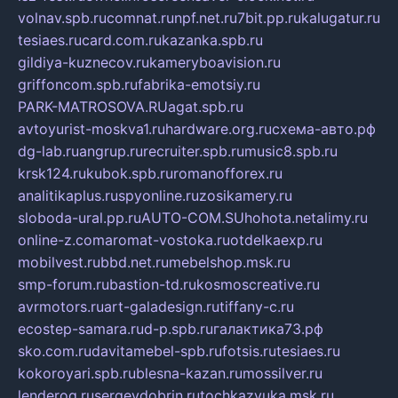
volnav.spb.ru
comnat.ru
npf.net.ru
7bit.pp.ru
kalugatur.ru
tesiaes.ru
card.com.ru
kazanka.spb.ru
gildiya-kuznecov.ru
kameryboavision.ru
griffoncom.spb.ru
fabrika-emotsiy.ru
PARK-MATROSOVA.RU
agat.spb.ru
avtoyurist-moskva1.ru
hardware.org.ru
схема-авто.рф
dg-lab.ru
angrup.ru
recruiter.spb.ru
music8.spb.ru
krsk124.ru
kubok.spb.ru
romanofforex.ru
analitikaplus.ru
spyonline.ru
zosikamery.ru
sloboda-ural.pp.ru
AUTO-COM.SU
hohota.net
alimy.ru
online-z.com
aromat-vostoka.ru
otdelkaexp.ru
mobilvest.ru
bbd.net.ru
mebelshop.msk.ru
smp-forum.ru
bastion-td.ru
kosmoscreative.ru
avrmotors.ru
art-galadesign.ru
tiffany-c.ru
ecostep-samara.ru
d-p.spb.ru
галактика73.рф
sko.com.ru
davitamebel-spb.ru
fotsis.ru
tesiaes.ru
kokoroyari.spb.ru
blesna-kazan.ru
mossilver.ru
lenderoq.ru
sergeydobrin.ru
tochkazvuka.msk.ru