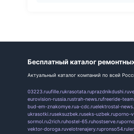
Бесплатный каталог ремонтны
Актуальный каталог компаний по всей Рос
03223.ru
ufille.ru
krasotata.ru
prazdnikdushi.ru
v
eurovision-russia.ru
strah-news.ru
freeride-team
bud-em-znakomye.ru
a-cdc.ru
elektrostal-news.
ukrasotki.ru
seksuzbek.ru
seks-uzbek.ru
porno-v
sormol.ru
2rich.ru
hostel-65.ru
hostserve.ru
porno
vektor-doroga.ru
velotrenajery.ru
pronso54.ru
le