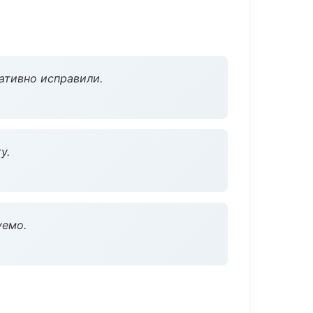
ативно исправили.
у.
уемо.