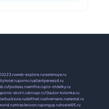
03223.ru
web-explore.ru
rastenuya.ru
tyhotel.ru
pornv.ru
atlantpereezd.ru
b.ru
fpodaso.ru
emfire.ru
pro-otdelky.ru
u
porno-skvirt.ru
krospr.ru
13autor-kolonka.ru
tarbucksvia.ru
delfinet.ru
silvernano.ru
elestal.ru
world.ru
miraclecoon.ru
pongup.ru
hostel65.ru