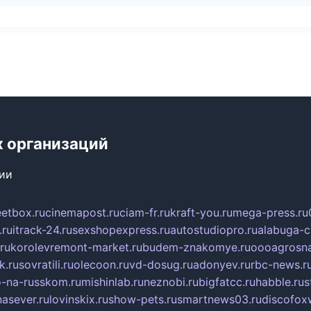
х организаций
сии
eetbox.ru
cinemapost.ru
ciam-fr.ru
kraft-you.ru
mega-press.ru
.ru
itrack-24.ru
sexshopexpress.ru
autostudiopro.ru
alabuga-ci
ru
korolevremont-market.ru
budem-znakomye.ru
oooagrosna
k.ru
sovratili.ru
olecoon.ru
vd-dosug.ru
adonyev.ru
rbc-news.r
-na-russkom.ru
mishinlab.ru
neznobi.ru
bigfatcc.ru
habble.ru
s
nasever.ru
lovinskix.ru
show-pets.ru
smartnews03.ru
discofox