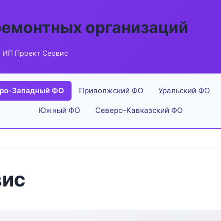
ремонтных организаций
 ИП Проект Сервис
ро-Западный ФО
Приволжский ФО
Уральский ФО
Южный ФО
Северо-Кавказский ФО
вис