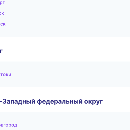
рг
ск
вск
г
стоки
о-Западный федеральный округ
овгород