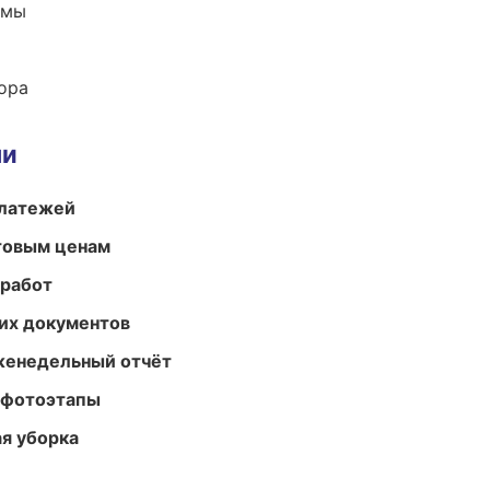
емы
ора
ми
платежей
птовым ценам
 работ
их документов
женедельный отчёт
 фотоэтапы
ая уборка