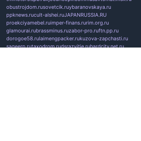
obustrojdom.ru
sovetcik.ru
ybaranovskaya.ru
ppknews.ru
cult-alshei.ru
JAPANRUSSIA.RU
proekciyamebel.ru
imper-finans.ru
rim.org.ru
glamourai.ru
brassminus.ru
zabor-pro.ru
ftn.pp.ru
dorogoe58.ru
laimengpacker.ru
kuzova-zapchasti.ru
sageerp.ru
taxodrom.ru
dsrazvitie.ru
hardcity.net.ru
ratinghomegames.ru
topservice25.ru
gubernyan.ru
gtglasslined.ru
ii4.ru
tssport.spb.ru
andorra24.com
blackwallstreet.ru
oboimos.ru
optim-doors.com.ru
ikuch.ru
nycr.org.ru
npa21.ru
vremya-ch.spb.ru
desert000.ru
ivtorgi.ru
ifiori.ru
catalog-statei.ru
dcv.org.ru
spetsmaster174.ru
ipkameryhiseeu.ru
dum26.ru
ruspol.spb.ru
fr-opendp.ru
kam-solnyshko.ru
cheyenne-arapaho.ru
sevzapmetal.spb.ru
ted-lapidus.spb.ru
parasite-eliminator.ru
sigma-complete.ru
modernworld.ru
dama-moda.ru
eholot-group.ru
sk-nvkz.ru
DRONGOLD.RU
democratia2.ru
i-farmer.ru
mass-sport.org