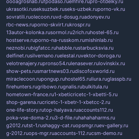
oooagrosnab.ru
fpodaso.ru
emfire.ru
pro-otdelky.ru
ukrasotki.ru
seksuzbek.ru
seks-uzbek.ru
porno-vk.ru
sovratili.ru
olecoon.ru
vd-dosug.ru
adonyev.ru
rbc-news.ru
porno-skvirt.ru
krospr.ru
13autor-kolonka.ru
sormol.ru
2rich.ru
hostel-65.ru
hostserve.ru
porno-na-russkom.ru
mishinlab.ru
neznobi.ru
bigfatcc.ru
habble.ru
starbucksvia.ru
delfinet.ru
silvernano.ru
elestal.ru
vektor-doroga.ru
velotrenajery.ru
pronso54.ru
lenasever.ru
lovinskix.ru
show-pets.ru
smartnews03.ru
discofoxworld.ru
miraclecoon.ru
pongup.ru
hostel65.ru
liura.ru
glasspb.ru
firehunters.ru
gribowo.ru
gnalis.ru
bulkitula.ru
hometown-france.ru
1-xbeticricetc-1-xbetti-5.ru
shop-garena.ru
cricetc-1-xbetr-1-xbetcc-2.ru
one-life-story.ru
top-halyava.ru
accounts112.ru
poka-vse-doma-2.ru
3-d-file.ru
hahahaharms.ru
g2012.ru
tst-1.ru
shaggy-cat.ru
opsmgr.ru
ev-gallery.ru
g-2012.ru
ops-mgr.ru
accounts-112.ru
csm-demo.ru