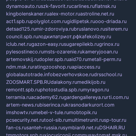
dynamoauto.ru
szk-favorit.ru
carlines.ru
flatnsk.ru
kingbolenskaner.ru
alex-motor.ru
astroline.net.ru
act1.spb.ru
polyglot.com.ru
gidlipetsk.ru
ooo-driada.ru
detsad125.ru
mir-zdoroviya.ru
bruslanovo.ru
siterem.ru
council.spb.ru
лодкипатриот.рф
kafekolizey.ru
iclub.net.ru
gazon-easy.ru
sugarepilekb.ru
grinox.ru
pylesostineco.ru
msts-ozarenie.ru
kameryjooan.ru
artemovskij.ru
dopler.spb.ru
aid70.ru
metall-perm.ru
ndm.msk.ru
ratingzooshop.ru
apiaccess.ru
globalautotrade.info
bezverhovskoe.ru
drsschool.ru
ZOOSMART.SPB.RU
dalakony.ru
medikijob.ru
remontt.spb.ru
photostudia.spb.ru
myragon.ru
terramia.ru
academy62.ru
gardengallereya.ru
rti.com.ru
artem-news.ru
biserinca.ru
krasnodarkurort.com
imshowtv.ru
mebel-v-tule.ru
mobtopik.ru
pcsecurity.net.ru
tool-sib.ru
multimetrunit.ru
sp-tour.ru
fan-cs.ru
santeh-russia.ru
symbian9.net.ru
DSHAIR.RU
tmmotors.spb.ru
xjocuricopii.com
musavtomat.msk.ru