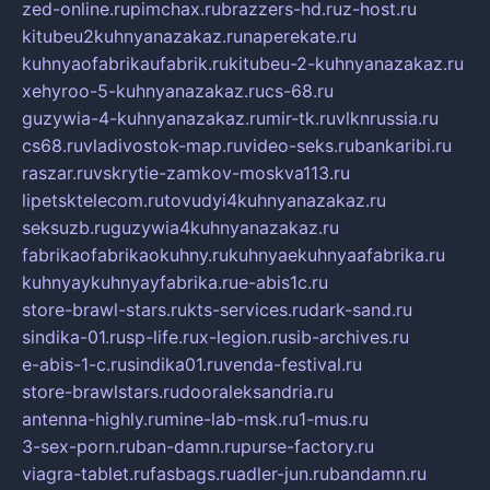
zed-online.ru
pimchax.ru
brazzers-hd.ru
z-host.ru
kitubeu2kuhnyanazakaz.ru
naperekate.ru
kuhnyaofabrikaufabrik.ru
kitubeu-2-kuhnyanazakaz.ru
xehyroo-5-kuhnyanazakaz.ru
cs-68.ru
guzywia-4-kuhnyanazakaz.ru
mir-tk.ru
vlknrussia.ru
cs68.ru
vladivostok-map.ru
video-seks.ru
bankaribi.ru
raszar.ru
vskrytie-zamkov-moskva113.ru
lipetsktelecom.ru
tovudyi4kuhnyanazakaz.ru
seksuzb.ru
guzywia4kuhnyanazakaz.ru
fabrikaofabrikaokuhny.ru
kuhnyaekuhnyaafabrika.ru
kuhnyaykuhnyayfabrika.ru
e-abis1c.ru
store-brawl-stars.ru
kts-services.ru
dark-sand.ru
sindika-01.ru
sp-life.ru
x-legion.ru
sib-archives.ru
e-abis-1-c.ru
sindika01.ru
venda-festival.ru
store-brawlstars.ru
dooraleksandria.ru
antenna-highly.ru
mine-lab-msk.ru
1-mus.ru
3-sex-porn.ru
ban-damn.ru
purse-factory.ru
viagra-tablet.ru
fasbags.ru
adler-jun.ru
bandamn.ru