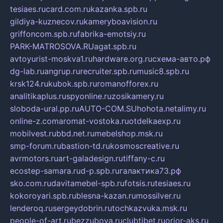
tesiaes.ru
card.com.ru
kazanka.spb.ru
gildiya-kuznecov.ru
kameryboavision.ru
griffoncom.spb.ru
fabrika-emotsiy.ru
PARK-MATROSOVA.RU
agat.spb.ru
avtoyurist-moskva1.ru
hardware.org.ru
схема-авто.рф
dg-lab.ru
angrup.ru
recruiter.spb.ru
music8.spb.ru
krsk124.ru
kubok.spb.ru
romanofforex.ru
analitikaplus.ru
spyonline.ru
zosikamery.ru
sloboda-ural.pp.ru
AUTO-COM.SU
hohota.net
alimy.ru
online-z.com
aromat-vostoka.ru
otdelkaexp.ru
mobilvest.ru
bbd.net.ru
mebelshop.msk.ru
smp-forum.ru
bastion-td.ru
kosmoscreative.ru
avrmotors.ru
art-galadesign.ru
tiffany-c.ru
ecostep-samara.ru
d-p.spb.ru
галактика73.рф
sko.com.ru
davitamebel-spb.ru
fotsis.ru
tesiaes.ru
kokoroyari.spb.ru
blesna-kazan.ru
mossilver.ru
lenderoq.ru
sergeydobrin.ru
tochkazvuka.msk.ru
people-of-art.ru
bezzubova.ru
clubtibet.ru
orior-aks.ru