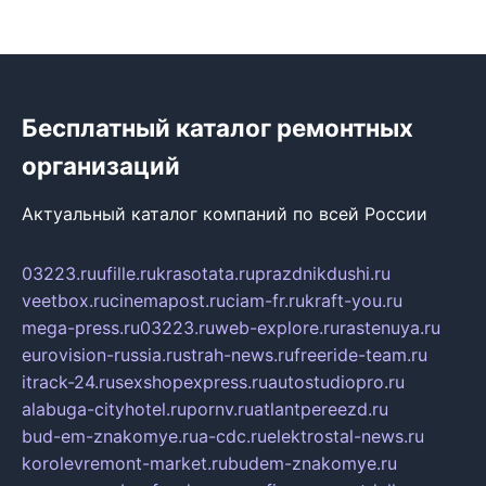
Бесплатный каталог ремонтных
организаций
Актуальный каталог компаний по всей России
03223.ru
ufille.ru
krasotata.ru
prazdnikdushi.ru
veetbox.ru
cinemapost.ru
ciam-fr.ru
kraft-you.ru
mega-press.ru
03223.ru
web-explore.ru
rastenuya.ru
eurovision-russia.ru
strah-news.ru
freeride-team.ru
itrack-24.ru
sexshopexpress.ru
autostudiopro.ru
alabuga-cityhotel.ru
pornv.ru
atlantpereezd.ru
bud-em-znakomye.ru
a-cdc.ru
elektrostal-news.ru
korolevremont-market.ru
budem-znakomye.ru