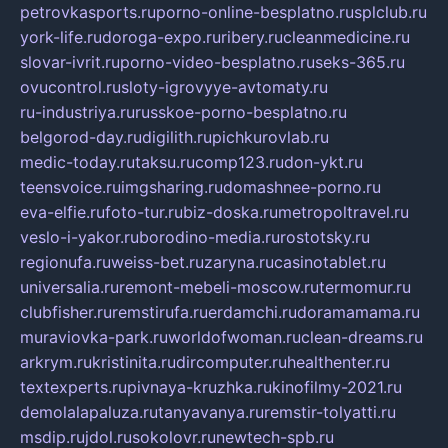
petrovkasports.ru
porno-online-besplatno.ru
splclub.ru
york-life.ru
doroga-expo.ru
ribery.ru
cleanmedicine.ru
slovar-ivrit.ru
porno-video-besplatno.ru
seks-365.ru
ovucontrol.ru
sloty-igrovyye-avtomaty.ru
ru-industriya.ru
russkoe-porno-besplatno.ru
belgorod-day.ru
digilith.ru
pichkurovlab.ru
medic-today.ru
taksu.ru
comp123.ru
don-ykt.ru
teensvoice.ru
imgsharing.ru
domashnee-porno.ru
eva-elfie.ru
foto-tur.ru
biz-doska.ru
metropoltravel.ru
veslo-i-yakor.ru
borodino-media.ru
rostotsky.ru
regionufa.ru
weiss-bet.ru
zaryna.ru
casinotablet.ru
universalia.ru
remont-mebeli-moscow.ru
termomur.ru
clubfisher.ru
remstirufa.ru
erdamchi.ru
doramamama.ru
muraviovka-park.ru
worldofwoman.ru
clean-dreams.ru
arkrym.ru
kristinita.ru
dircomputer.ru
healthenter.ru
textexperts.ru
pivnaya-kruzhka.ru
kinofilmy-2021.ru
demolalapaluza.ru
tanyavanya.ru
remstir-tolyatti.ru
msdip.ru
jdol.ru
sokolovr.ru
newtech-spb.ru