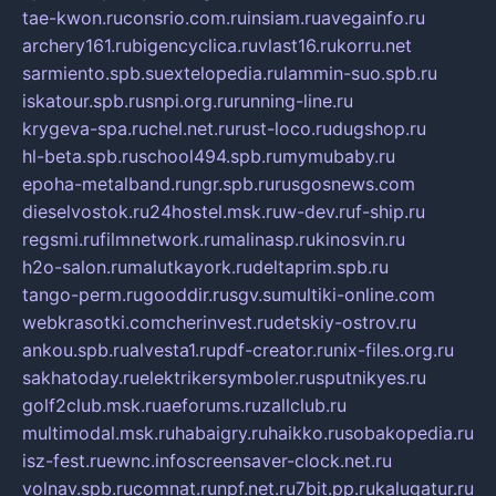
tae-kwon.ru
consrio.com.ru
insiam.ru
avegainfo.ru
archery161.ru
bigencyclica.ru
vlast16.ru
korru.net
sarmiento.spb.su
extelopedia.ru
lammin-suo.spb.ru
iskatour.spb.ru
snpi.org.ru
running-line.ru
krygeva-spa.ru
chel.net.ru
rust-loco.ru
dugshop.ru
hl-beta.spb.ru
school494.spb.ru
mymubaby.ru
epoha-metalband.ru
ngr.spb.ru
rusgosnews.com
dieselvostok.ru
24hostel.msk.ru
w-dev.ru
f-ship.ru
regsmi.ru
filmnetwork.ru
malinasp.ru
kinosvin.ru
h2o-salon.ru
malutkayork.ru
deltaprim.spb.ru
tango-perm.ru
gooddir.ru
sgv.su
multiki-online.com
webkrasotki.com
cherinvest.ru
detskiy-ostrov.ru
ankou.spb.ru
alvesta1.ru
pdf-creator.ru
nix-files.org.ru
sakhatoday.ru
elektrikersymboler.ru
sputnikyes.ru
golf2club.msk.ru
aeforums.ru
zallclub.ru
multimodal.msk.ru
habaigry.ru
haikko.ru
sobakopedia.ru
isz-fest.ru
ewnc.info
screensaver-clock.net.ru
volnav.spb.ru
comnat.ru
npf.net.ru
7bit.pp.ru
kalugatur.ru