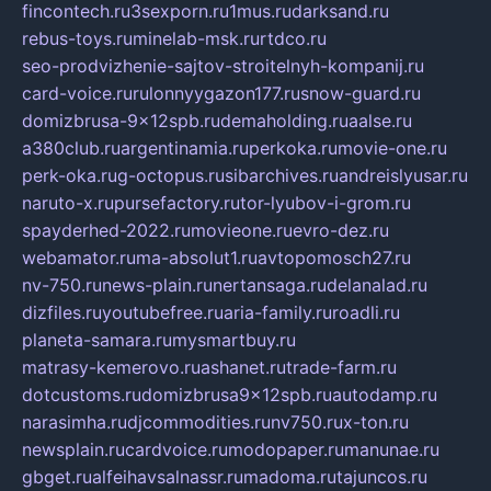
fincontech.ru
3sexporn.ru
1mus.ru
darksand.ru
rebus-toys.ru
minelab-msk.ru
rtdco.ru
seo-prodvizhenie-sajtov-stroitelnyh-kompanij.ru
card-voice.ru
rulonnyygazon177.ru
snow-guard.ru
domizbrusa-9x12spb.ru
demaholding.ru
aalse.ru
a380club.ru
argentinamia.ru
perkoka.ru
movie-one.ru
perk-oka.ru
g-octopus.ru
sibarchives.ru
andreislyusar.ru
naruto-x.ru
pursefactory.ru
tor-lyubov-i-grom.ru
spayderhed-2022.ru
movieone.ru
evro-dez.ru
webamator.ru
ma-absolut1.ru
avtopomosch27.ru
nv-750.ru
news-plain.ru
nertansaga.ru
delanalad.ru
dizfiles.ru
youtubefree.ru
aria-family.ru
roadli.ru
planeta-samara.ru
mysmartbuy.ru
matrasy-kemerovo.ru
ashanet.ru
trade-farm.ru
dotcustoms.ru
domizbrusa9x12spb.ru
autodamp.ru
narasimha.ru
djcommodities.ru
nv750.ru
x-ton.ru
newsplain.ru
cardvoice.ru
modopaper.ru
manunae.ru
gbget.ru
alfeihavsalnassr.ru
madoma.ru
tajuncos.ru