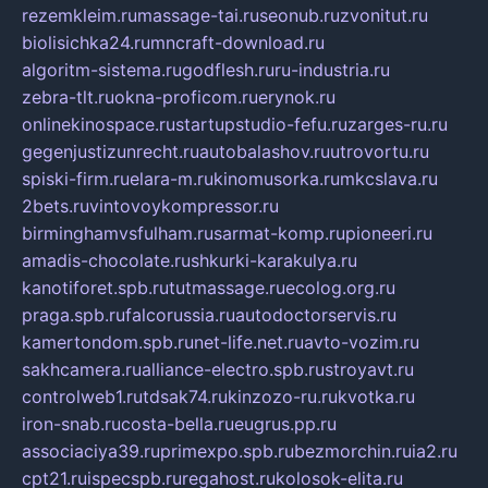
rezemkleim.ru
massage-tai.ru
seonub.ru
zvonitut.ru
biolisichka24.ru
mncraft-download.ru
algoritm-sistema.ru
godflesh.ru
ru-industria.ru
zebra-tlt.ru
okna-proficom.ru
erynok.ru
onlinekinospace.ru
startupstudio-fefu.ru
zarges-ru.ru
gegenjustizunrecht.ru
autobalashov.ru
utrovortu.ru
spiski-firm.ru
elara-m.ru
kinomusorka.ru
mkcslava.ru
2bets.ru
vintovoykompressor.ru
birminghamvsfulham.ru
sarmat-komp.ru
pioneeri.ru
amadis-chocolate.ru
shkurki-karakulya.ru
kanotiforet.spb.ru
tutmassage.ru
ecolog.org.ru
praga.spb.ru
falcorussia.ru
autodoctorservis.ru
kamertondom.spb.ru
net-life.net.ru
avto-vozim.ru
sakhcamera.ru
alliance-electro.spb.ru
stroyavt.ru
controlweb1.ru
tdsak74.ru
kinzozo-ru.ru
kvotka.ru
iron-snab.ru
costa-bella.ru
eugrus.pp.ru
associaciya39.ru
primexpo.spb.ru
bezmorchin.ru
ia2.ru
cpt21.ru
ispecspb.ru
regahost.ru
kolosok-elita.ru