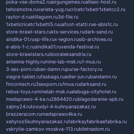
poka-vse-doma2.ru
airgungames.ru
allseo-host.ru
tehosmotre.ru
varieta-yug.ru
cricetc1xbetr1xbetcc2.ru
raytor-d.ru
atillagunn.ru
3d-file.ru
1xbeticricetc1xbetti5.ru
uafoot-statti.ru
e-abis1c.ru
store-brawl-stars.ru
kts-services.ru
dark-sand.ru
sindika-01.ru
sp-life.ru
x-legion.ru
sib-archives.ru
e-abis-1-c.ru
sindika01.ru
venda-festival.ru
store-brawlstars.ru
dooraleksandria.ru
antenna-highly.ru
mine-lab-msk.ru
1-mus.ru
3-sex-porn.ru
ban-damn.ru
purse-factory.ru
viagra-tablet.ru
fasbags.ru
adler-jun.ru
bandamn.ru
fincontech.ru
3sexporn.ru
1mus.ru
darksand.ru
rebus-toys.ru
minelab-msk.ru
alabuga-cityhotel.ru
medsprawo-4-ka.ru
2864420.ru
blagodarenie-spb.ru
zajmy24.ru
tovudyi-4-kuhnyanazakaz.ru
brazzerscom.ru
medsprawo4ka.ru
xehyroo5kuhnyanazakaz.ru
fabrikayfabrikaefabrika.ru
vskrytie-zamkov-moskva-113.ru
biletnadom.ru