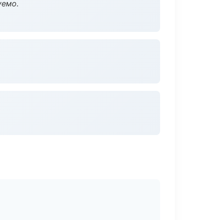
уемо.