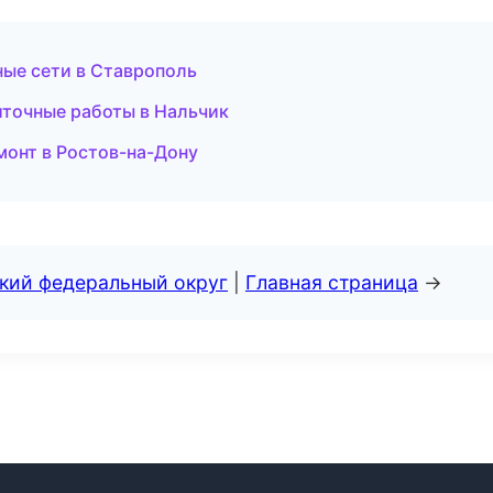
ые сети в Ставрополь
точные работы в Нальчик
онт в Ростов-на-Дону
ский федеральный округ
|
Главная страница
→