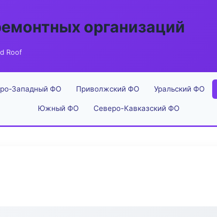
ремонтных организаций
ld Roof
ро-Западный ФО
Приволжский ФО
Уральский ФО
Южный ФО
Северо-Кавказский ФО