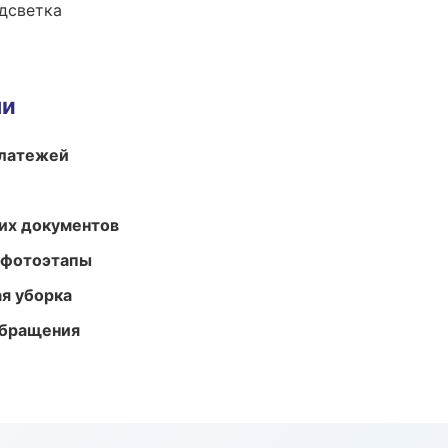
одсветка
ми
платежей
их документов
 фотоэтапы
ая уборка
обращения