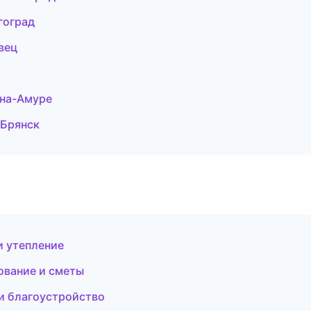
гоград
вец
на-Амуре
 Брянск
 утепление
ование и сметы
и благоустройство