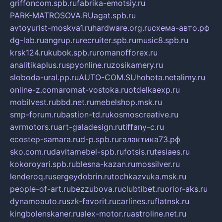
griffoncom.spb.ru
fabrika-emotsiy.ru
PARK-MATROSOVA.RU
agat.spb.ru
avtoyurist-moskva1.ru
hardware.org.ru
схема-авто.рф
dg-lab.ru
angrup.ru
recruiter.spb.ru
music8.spb.ru
krsk124.ru
kubok.spb.ru
romanofforex.ru
analitikaplus.ru
spyonline.ru
zosikamery.ru
sloboda-ural.pp.ru
AUTO-COM.SU
hohota.net
alimy.ru
online-z.com
aromat-vostoka.ru
otdelkaexp.ru
mobilvest.ru
bbd.net.ru
mebelshop.msk.ru
smp-forum.ru
bastion-td.ru
kosmoscreative.ru
avrmotors.ru
art-galadesign.ru
tiffany-c.ru
ecostep-samara.ru
d-p.spb.ru
галактика73.рф
sko.com.ru
davitamebel-spb.ru
fotsis.ru
tesiaes.ru
kokoroyari.spb.ru
blesna-kazan.ru
mossilver.ru
lenderoq.ru
sergeydobrin.ru
tochkazvuka.msk.ru
people-of-art.ru
bezzubova.ru
clubtibet.ru
orior-aks.ru
dynamoauto.ru
szk-favorit.ru
carlines.ru
flatnsk.ru
kingbolenskaner.ru
alex-motor.ru
astroline.net.ru