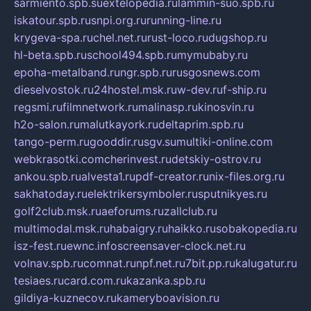
sarmiento.spb.su
extelopedia.ru
lammin-suo.spb.ru
iskatour.spb.ru
snpi.org.ru
running-line.ru
krygeva-spa.ru
chel.net.ru
rust-loco.ru
dugshop.ru
hl-beta.spb.ru
school494.spb.ru
mymubaby.ru
epoha-metalband.ru
ngr.spb.ru
rusgosnews.com
dieselvostok.ru
24hostel.msk.ru
w-dev.ru
f-ship.ru
regsmi.ru
filmnetwork.ru
malinasp.ru
kinosvin.ru
h2o-salon.ru
malutkayork.ru
deltaprim.spb.ru
tango-perm.ru
gooddir.ru
sgv.su
multiki-online.com
webkrasotki.com
cherinvest.ru
detskiy-ostrov.ru
ankou.spb.ru
alvesta1.ru
pdf-creator.ru
nix-files.org.ru
sakhatoday.ru
elektrikersymboler.ru
sputnikyes.ru
golf2club.msk.ru
aeforums.ru
zallclub.ru
multimodal.msk.ru
habaigry.ru
haikko.ru
sobakopedia.ru
isz-fest.ru
ewnc.info
screensaver-clock.net.ru
volnav.spb.ru
comnat.ru
npf.net.ru
7bit.pp.ru
kalugatur.ru
tesiaes.ru
card.com.ru
kazanka.spb.ru
gildiya-kuznecov.ru
kameryboavision.ru