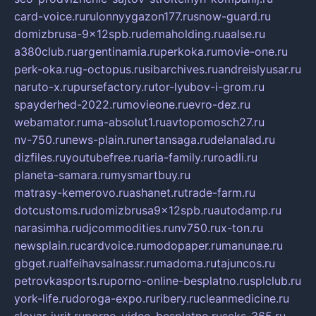
card-voice.ru
rulonnyygazon177.ru
snow-guard.ru
domizbrusa-9x12spb.ru
demaholding.ru
aalse.ru
a380club.ru
argentinamia.ru
perkoka.ru
movie-one.ru
perk-oka.ru
g-octopus.ru
sibarchives.ru
andreislyusar.ru
naruto-x.ru
pursefactory.ru
tor-lyubov-i-grom.ru
spayderhed-2022.ru
movieone.ru
evro-dez.ru
webamator.ru
ma-absolut1.ru
avtopomosch27.ru
nv-750.ru
news-plain.ru
nertansaga.ru
delanalad.ru
dizfiles.ru
youtubefree.ru
aria-family.ru
roadli.ru
planeta-samara.ru
mysmartbuy.ru
matrasy-kemerovo.ru
ashanet.ru
trade-farm.ru
dotcustoms.ru
domizbrusa9x12spb.ru
autodamp.ru
narasimha.ru
djcommodities.ru
nv750.ru
x-ton.ru
newsplain.ru
cardvoice.ru
modopaper.ru
manunae.ru
gbget.ru
alfeihavsalnassr.ru
madoma.ru
tajuncos.ru
petrovkasports.ru
porno-online-besplatno.ru
splclub.ru
york-life.ru
doroga-expo.ru
ribery.ru
cleanmedicine.ru