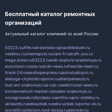
Бесплатный каталог ремонтных
организаций
Актуальный каталог компаний по всей России
03223.ru
ufille.ru
krasotata.ru
prazdnikdushi.ru
veetbox.ru
cinemapost.ru
ciam-fr.ru
kraft-you.ru
mega-press.ru
03223.ru
web-explore.ru
rastenuya.ru
eurovision-russia.ru
strah-news.ru
freeride-team.ru
itrack-24.ru
sexshopexpress.ru
autostudiopro.ru
alabuga-cityhotel.ru
pornv.ru
atlantpereezd.ru
bud-em-znakomye.ru
a-cdc.ru
elektrostal-news.ru
korolevremont-market.ru
budem-znakomye.ru
oooagrosnab.ru
fpodaso.ru
emfire.ru
pro-otdelky.ru
ukrasotki.ru
seksuzbek.ru
seks-uzbek.ru
porno-vk.ru
sovratili.ru
olecoon.ru
vd-dosug.ru
adonyev.ru