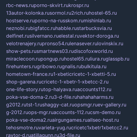
rbc-news.ru
porno-skvirt.ru
krospr.ru
13autor-kolonka.ru
sormol.ru
2rich.ru
hostel-65.ru
hostserve.ru
porno-na-russkom.ru
mishinlab.ru
neznobi.ru
bigfatcc.ru
habble.ru
starbucksvia.ru
delfinet.ru
silvernano.ru
elestal.ru
vektor-doroga.ru
velotrenajery.ru
pronso54.ru
lenasever.ru
lovinskix.ru
show-pets.ru
smartnews03.ru
discofoxworld.ru
miraclecoon.ru
pongup.ru
hostel65.ru
liura.ru
glasspb.ru
firehunters.ru
gribowo.ru
gnalis.ru
bulkitula.ru
hometown-france.ru
1-xbeticricetc-1-xbetti-5.ru
shop-garena.ru
cricetc-1-xbetr-1-xbetcc-2.ru
one-life-story.ru
top-halyava.ru
accounts112.ru
poka-vse-doma-2.ru
3-d-file.ru
hahahaharms.ru
g2012.ru
tst-1.ru
shaggy-cat.ru
opsmgr.ru
ev-gallery.ru
g-2012.ru
ops-mgr.ru
accounts-112.ru
csm-demo.ru
poka-vse-doma2.ru
airgungames.ru
allseo-host.ru
tehosmotre.ru
varieta-yug.ru
cricetc1xbetr1xbetcc2.ru
raytor-d.ru
atillagunn.ru
3d-file.ru