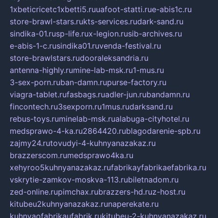
1xbeticricetc1xbetti5.ru
uafoot-statti.ru
e-abis1c.ru
store-brawl-stars.ru
kts-services.ru
dark-sand.ru
sindika-01.ru
sp-life.ru
x-legion.ru
sib-archives.ru
e-abis-1-c.ru
sindika01.ru
venda-festival.ru
store-brawlstars.ru
dooraleksandria.ru
antenna-highly.ru
mine-lab-msk.ru
1-mus.ru
3-sex-porn.ru
ban-damn.ru
purse-factory.ru
viagra-tablet.ru
fasbags.ru
adler-jun.ru
bandamn.ru
fincontech.ru
3sexporn.ru
1mus.ru
darksand.ru
rebus-toys.ru
minelab-msk.ru
alabuga-cityhotel.ru
medsprawo-4-ka.ru
2864420.ru
blagodarenie-spb.ru
zajmy24.ru
tovudyi-4-kuhnyanazakaz.ru
brazzerscom.ru
medsprawo4ka.ru
xehyroo5kuhnyanazakaz.ru
fabrikayfabrikaefabrika.ru
vskrytie-zamkov-moskva-113.ru
biletnadom.ru
zed-online.ru
pimchax.ru
brazzers-hd.ru
z-host.ru
kitubeu2kuhnyanazakaz.ru
naperekate.ru
kuhnyaofabrikaufabrik.ru
kitubeu-2-kuhnyanazakaz.ru