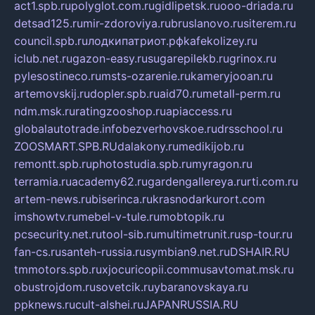
act1.spb.ru
polyglot.com.ru
gidlipetsk.ru
ooo-driada.ru
detsad125.ru
mir-zdoroviya.ru
bruslanovo.ru
siterem.ru
council.spb.ru
лодкипатриот.рф
kafekolizey.ru
iclub.net.ru
gazon-easy.ru
sugarepilekb.ru
grinox.ru
pylesostineco.ru
msts-ozarenie.ru
kameryjooan.ru
artemovskij.ru
dopler.spb.ru
aid70.ru
metall-perm.ru
ndm.msk.ru
ratingzooshop.ru
apiaccess.ru
globalautotrade.info
bezverhovskoe.ru
drsschool.ru
ZOOSMART.SPB.RU
dalakony.ru
medikijob.ru
remontt.spb.ru
photostudia.spb.ru
myragon.ru
terramia.ru
academy62.ru
gardengallereya.ru
rti.com.ru
artem-news.ru
biserinca.ru
krasnodarkurort.com
imshowtv.ru
mebel-v-tule.ru
mobtopik.ru
pcsecurity.net.ru
tool-sib.ru
multimetrunit.ru
sp-tour.ru
fan-cs.ru
santeh-russia.ru
symbian9.net.ru
DSHAIR.RU
tmmotors.spb.ru
xjocuricopii.com
musavtomat.msk.ru
obustrojdom.ru
sovetcik.ru
ybaranovskaya.ru
ppknews.ru
cult-alshei.ru
JAPANRUSSIA.RU