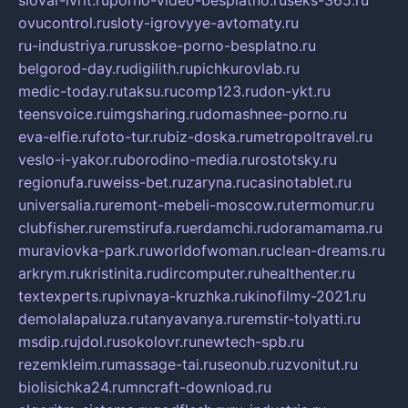
slovar-ivrit.ru
porno-video-besplatno.ru
seks-365.ru
ovucontrol.ru
sloty-igrovyye-avtomaty.ru
ru-industriya.ru
russkoe-porno-besplatno.ru
belgorod-day.ru
digilith.ru
pichkurovlab.ru
medic-today.ru
taksu.ru
comp123.ru
don-ykt.ru
teensvoice.ru
imgsharing.ru
domashnee-porno.ru
eva-elfie.ru
foto-tur.ru
biz-doska.ru
metropoltravel.ru
veslo-i-yakor.ru
borodino-media.ru
rostotsky.ru
regionufa.ru
weiss-bet.ru
zaryna.ru
casinotablet.ru
universalia.ru
remont-mebeli-moscow.ru
termomur.ru
clubfisher.ru
remstirufa.ru
erdamchi.ru
doramamama.ru
muraviovka-park.ru
worldofwoman.ru
clean-dreams.ru
arkrym.ru
kristinita.ru
dircomputer.ru
healthenter.ru
textexperts.ru
pivnaya-kruzhka.ru
kinofilmy-2021.ru
demolalapaluza.ru
tanyavanya.ru
remstir-tolyatti.ru
msdip.ru
jdol.ru
sokolovr.ru
newtech-spb.ru
rezemkleim.ru
massage-tai.ru
seonub.ru
zvonitut.ru
biolisichka24.ru
mncraft-download.ru