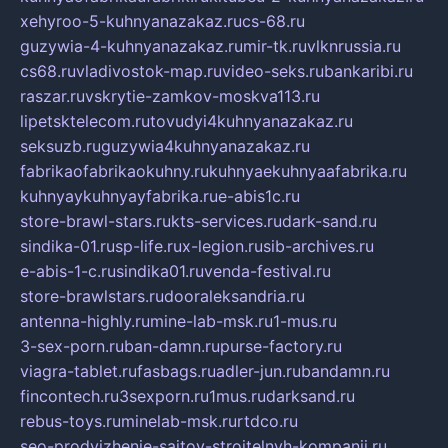
xehyroo-5-kuhnyanazakaz.ru
cs-68.ru
guzywia-4-kuhnyanazakaz.ru
mir-tk.ru
vlknrussia.ru
cs68.ru
vladivostok-map.ru
video-seks.ru
bankaribi.ru
raszar.ru
vskrytie-zamkov-moskva113.ru
lipetsktelecom.ru
tovudyi4kuhnyanazakaz.ru
seksuzb.ru
guzywia4kuhnyanazakaz.ru
fabrikaofabrikaokuhny.ru
kuhnyaekuhnyaafabrika.ru
kuhnyaykuhnyayfabrika.ru
e-abis1c.ru
store-brawl-stars.ru
kts-services.ru
dark-sand.ru
sindika-01.ru
sp-life.ru
x-legion.ru
sib-archives.ru
e-abis-1-c.ru
sindika01.ru
venda-festival.ru
store-brawlstars.ru
dooraleksandria.ru
antenna-highly.ru
mine-lab-msk.ru
1-mus.ru
3-sex-porn.ru
ban-damn.ru
purse-factory.ru
viagra-tablet.ru
fasbags.ru
adler-jun.ru
bandamn.ru
fincontech.ru
3sexporn.ru
1mus.ru
darksand.ru
rebus-toys.ru
minelab-msk.ru
rtdco.ru
seo-prodvizhenie-sajtov-stroitelnyh-kompanij.ru