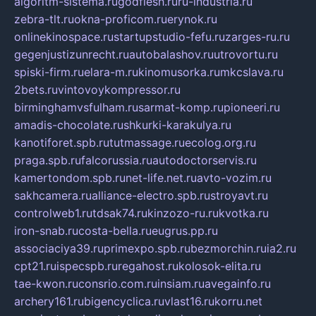
algoritm-sistema.ru
godflesh.ru
ru-industria.ru
zebra-tlt.ru
okna-proficom.ru
erynok.ru
onlinekinospace.ru
startupstudio-fefu.ru
zarges-ru.ru
gegenjustizunrecht.ru
autobalashov.ru
utrovortu.ru
spiski-firm.ru
elara-m.ru
kinomusorka.ru
mkcslava.ru
2bets.ru
vintovoykompressor.ru
birminghamvsfulham.ru
sarmat-komp.ru
pioneeri.ru
amadis-chocolate.ru
shkurki-karakulya.ru
kanotiforet.spb.ru
tutmassage.ru
ecolog.org.ru
praga.spb.ru
falcorussia.ru
autodoctorservis.ru
kamertondom.spb.ru
net-life.net.ru
avto-vozim.ru
sakhcamera.ru
alliance-electro.spb.ru
stroyavt.ru
controlweb1.ru
tdsak74.ru
kinzozo-ru.ru
kvotka.ru
iron-snab.ru
costa-bella.ru
eugrus.pp.ru
associaciya39.ru
primexpo.spb.ru
bezmorchin.ru
ia2.ru
cpt21.ru
ispecspb.ru
regahost.ru
kolosok-elita.ru
tae-kwon.ru
consrio.com.ru
insiam.ru
avegainfo.ru
archery161.ru
bigencyclica.ru
vlast16.ru
korru.net