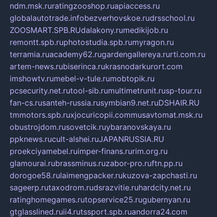
ndm.msk.ru
ratingzooshop.ru
apiaccess.ru
globalautotrade.info
bezverhovskoe.ru
drsschool.ru
ZOOSMART.SPB.RU
dalakony.ru
medikijob.ru
remontt.spb.ru
photostudia.spb.ru
myragon.ru
terramia.ru
academy62.ru
gardengallereya.ru
rti.com.ru
artem-news.ru
biserinca.ru
krasnodarkurort.com
imshowtv.ru
mebel-v-tule.ru
mobtopik.ru
pcsecurity.net.ru
tool-sib.ru
multimetrunit.ru
sp-tour.ru
fan-cs.ru
santeh-russia.ru
symbian9.net.ru
DSHAIR.RU
tmmotors.spb.ru
xjocuricopii.com
musavtomat.msk.ru
obustrojdom.ru
sovetcik.ru
ybaranovskaya.ru
ppknews.ru
cult-alshei.ru
JAPANRUSSIA.RU
proekciyamebel.ru
imper-finans.ru
rim.org.ru
glamourai.ru
brassminus.ru
zabor-pro.ru
ftn.pp.ru
dorogoe58.ru
laimengpacker.ru
kuzova-zapchasti.ru
sageerp.ru
taxodrom.ru
dsrazvitie.ru
hardcity.net.ru
ratinghomegames.ru
topservice25.ru
gubernyan.ru
gtglasslined.ru
ii4.ru
tssport.spb.ru
andorra24.com