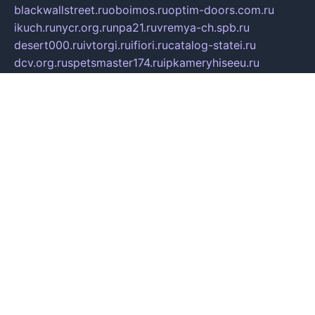
blackwallstreet.ru
oboimos.ru
optim-doors.com.ru
ikuch.ru
nycr.org.ru
npa21.ru
vremya-ch.spb.ru
desert000.ru
ivtorgi.ru
ifiori.ru
catalog-statei.ru
dcv.org.ru
spetsmaster174.ru
ipkameryhiseeu.ru
dum26.ru
ruspol.spb.ru
fr-opendp.ru
kam-solnyshko.ru
cheyenne-arapaho.ru
sevzapmetal.spb.ru
ted-lapidus.spb.ru
parasite-eliminator.ru
sigma-complete.ru
modernworld.ru
dama-moda.ru
eholot-group.ru
sk-nvkz.ru
DRONGOLD.RU
democratia2.ru
i-farmer.ru
mass-sport.org
jablonex.spb.ru
bookmess.ru
linkword.ru
refineua.com.ru
cs-spec.net.ru
altay-mebel.ru
DNK-THEATRE.RU
mechaniks.spb.ru
ipcamtechage.ru
skosta.ru
a-sun.ru
stroy-ldsp.ru
snowlands.org.ru
childrensshoes.ru
mrlizzy.ru
mebelsofiakrd.ru
bulizhenko.ru
rumantick.net.ru
mtszerno.ru
daily-fishing.ru
glushiteli-v-spb.ru
megasat.org.ru
localization.net.ru
flyingfish.pp.ru
ds5teremok.ru