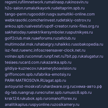
regsmi.ru
filmnetwork.ru
malinasp.ru
kinosvin.ru
h2o-salon.ru
malutkayork.ru
deltaprim.spb.ru
tango-perm.ru
gooddir.ru
sgv.su
multiki-online.com
webkrasotki.com
cherinvest.ru
detskiy-ostrov.ru
ankou.spb.ru
alvesta1.ru
pdf-creator.ru
nix-files.org.ru
sakhatoday.ru
elektrikersymboler.ru
sputnikyes.ru
golf2club.msk.ru
aeforums.ru
zallclub.ru
multimodal.msk.ru
habaigry.ru
haikko.ru
sobakopedia.ru
isz-fest.ru
ewnc.info
screensaver-clock.net.ru
volnav.spb.ru
comnat.ru
npf.net.ru
7bit.pp.ru
kalugatur.ru
tesiaes.ru
card.com.ru
kazanka.spb.ru
gildiya-kuznecov.ru
kameryboavision.ru
griffoncom.spb.ru
fabrika-emotsiy.ru
PARK-MATROSOVA.RU
agat.spb.ru
avtoyurist-moskva1.ru
hardware.org.ru
схема-авто.рф
dg-lab.ru
angrup.ru
recruiter.spb.ru
music8.spb.ru
krsk124.ru
kubok.spb.ru
romanofforex.ru
analitikaplus.ru
spyonline.ru
zosikamery.ru