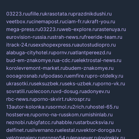
03223.ru
ufille.ru
krasotata.ru
prazdnikdushi.ru
veetbox.ru
cinemapost.ru
ciam-fr.ru
kraft-you.ru
mega-press.ru
03223.ru
web-explore.ru
rastenuya.ru
eurovision-russia.ru
strah-news.ru
freeride-team.ru
itrack-24.ru
sexshopexpress.ru
autostudiopro.ru
alabuga-cityhotel.ru
pornv.ru
atlantpereezd.ru
bud-em-znakomye.ru
a-cdc.ru
elektrostal-news.ru
korolevremont-market.ru
budem-znakomye.ru
oooagrosnab.ru
fpodaso.ru
emfire.ru
pro-otdelky.ru
ukrasotki.ru
seksuzbek.ru
seks-uzbek.ru
porno-vk.ru
sovratili.ru
olecoon.ru
vd-dosug.ru
adonyev.ru
rbc-news.ru
porno-skvirt.ru
krospr.ru
13autor-kolonka.ru
sormol.ru
2rich.ru
hostel-65.ru
hostserve.ru
porno-na-russkom.ru
mishinlab.ru
neznobi.ru
bigfatcc.ru
habble.ru
starbucksvia.ru
delfinet.ru
silvernano.ru
elestal.ru
vektor-doroga.ru
velotrenajery.ru
pronso54.ru
lenasever.ru
lovinskix.ru