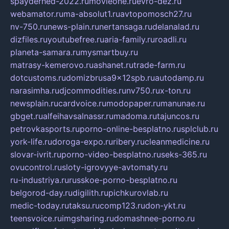
spayderhed-2022.ru
movieone.ru
evro-dez.ru
webamator.ru
ma-absolut1.ru
avtopomosch27.ru
nv-750.ru
news-plain.ru
nertansaga.ru
delanalad.ru
dizfiles.ru
youtubefree.ru
aria-family.ru
roadli.ru
planeta-samara.ru
mysmartbuy.ru
matrasy-kemerovo.ru
ashanet.ru
trade-farm.ru
dotcustoms.ru
domizbrusa9x12spb.ru
autodamp.ru
narasimha.ru
djcommodities.ru
nv750.ru
x-ton.ru
newsplain.ru
cardvoice.ru
modopaper.ru
manunae.ru
gbget.ru
alfeihavsalnassr.ru
madoma.ru
tajuncos.ru
petrovkasports.ru
porno-online-besplatno.ru
splclub.ru
york-life.ru
doroga-expo.ru
ribery.ru
cleanmedicine.ru
slovar-ivrit.ru
porno-video-besplatno.ru
seks-365.ru
ovucontrol.ru
sloty-igrovyye-avtomaty.ru
ru-industriya.ru
russkoe-porno-besplatno.ru
belgorod-day.ru
digilith.ru
pichkurovlab.ru
medic-today.ru
taksu.ru
comp123.ru
don-ykt.ru
teensvoice.ru
imgsharing.ru
domashnee-porno.ru