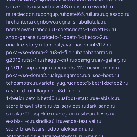
show-pets.ru
smartnews03.ru
discofoxworld.ru
miraclecoon.ru
pongup.ru
hostel65.ru
liura.ru
glasspb.ru
firehunters.ru
gribowo.ru
gnalis.ru
bulkitula.ru
hometown-france.ru
1-xbeticricetc-1-xbetti-5.ru
shop-garena.ru
cricetc-1-xbetr-1-xbetcc-2.ru
one-life-story.ru
top-halyava.ru
accounts112.ru
poka-vse-doma-2.ru
3-d-file.ru
hahahaharms.ru
g2012.ru
tst-1.ru
shaggy-cat.ru
opsmgr.ru
ev-gallery.ru
g-2012.ru
ops-mgr.ru
accounts-112.ru
csm-demo.ru
poka-vse-doma2.ru
airgungames.ru
allseo-host.ru
tehosmotre.ru
varieta-yug.ru
cricetc1xbetr1xbetcc2.ru
raytor-d.ru
atillagunn.ru
3d-file.ru
1xbeticricetc1xbetti5.ru
uafoot-statti.ru
e-abis1c.ru
store-brawl-stars.ru
kts-services.ru
dark-sand.ru
sindika-01.ru
sp-life.ru
x-legion.ru
sib-archives.ru
e-abis-1-c.ru
sindika01.ru
venda-festival.ru
store-brawlstars.ru
dooraleksandria.ru
antenna-highly.ru
mine-lab-msk.ru
1-mus.ru