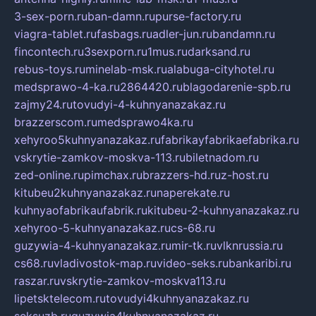
3-sex-porn.ru
ban-damn.ru
purse-factory.ru
viagra-tablet.ru
fasbags.ru
adler-jun.ru
bandamn.ru
fincontech.ru
3sexporn.ru
1mus.ru
darksand.ru
rebus-toys.ru
minelab-msk.ru
alabuga-cityhotel.ru
medsprawo-4-ka.ru
2864420.ru
blagodarenie-spb.ru
zajmy24.ru
tovudyi-4-kuhnyanazakaz.ru
brazzerscom.ru
medsprawo4ka.ru
xehyroo5kuhnyanazakaz.ru
fabrikayfabrikaefabrika.ru
vskrytie-zamkov-moskva-113.ru
biletnadom.ru
zed-online.ru
pimchax.ru
brazzers-hd.ru
z-host.ru
kitubeu2kuhnyanazakaz.ru
naperekate.ru
kuhnyaofabrikaufabrik.ru
kitubeu-2-kuhnyanazakaz.ru
xehyroo-5-kuhnyanazakaz.ru
cs-68.ru
guzywia-4-kuhnyanazakaz.ru
mir-tk.ru
vlknrussia.ru
cs68.ru
vladivostok-map.ru
video-seks.ru
bankaribi.ru
raszar.ru
vskrytie-zamkov-moskva113.ru
lipetsktelecom.ru
tovudyi4kuhnyanazakaz.ru