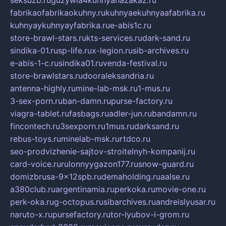
seksuzb.ru
guzywia4kuhnyanazakaz.ru
fabrikaofabrikaokuhny.ru
kuhnyaekuhnyaafabrika.ru
kuhnyaykuhnyayfabrika.ru
e-abis1c.ru
store-brawl-stars.ru
kts-services.ru
dark-sand.ru
sindika-01.ru
sp-life.ru
x-legion.ru
sib-archives.ru
e-abis-1-c.ru
sindika01.ru
venda-festival.ru
store-brawlstars.ru
dooraleksandria.ru
antenna-highly.ru
mine-lab-msk.ru
1-mus.ru
3-sex-porn.ru
ban-damn.ru
purse-factory.ru
viagra-tablet.ru
fasbags.ru
adler-jun.ru
bandamn.ru
fincontech.ru
3sexporn.ru
1mus.ru
darksand.ru
rebus-toys.ru
minelab-msk.ru
rtdco.ru
seo-prodvizhenie-sajtov-stroitelnyh-kompanij.ru
card-voice.ru
rulonnyygazon177.ru
snow-guard.ru
domizbrusa-9x12spb.ru
demaholding.ru
aalse.ru
a380club.ru
argentinamia.ru
perkoka.ru
movie-one.ru
perk-oka.ru
g-octopus.ru
sibarchives.ru
andreislyusar.ru
naruto-x.ru
pursefactory.ru
tor-lyubov-i-grom.ru