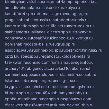
birminghamvsfulham.ru
sarmat-komp.ru
pioneeri.ru
amadis-chocolate.ru
shkurki-karakulya.ru
kanotiforet.spb.ru
tutmassage.ru
ecolog.org.ru
praga.spb.ru
falcorussia.ru
autodoctorservis.ru
kamertondom.spb.ru
net-life.net.ru
avto-vozim.ru
sakhcamera.ru
alliance-electro.spb.ru
stroyavt.ru
controlweb1.ru
tdsak74.ru
kinzozo-ru.ru
kvotka.ru
iron-snab.ru
costa-bella.ru
eugrus.pp.ru
associaciya39.ru
primexpo.spb.ru
bezmorchin.ru
ia2.ru
cpt21.ru
ispecspb.ru
regahost.ru
kolosok-elita.ru
tae-kwon.ru
consrio.com.ru
insiam.ru
avegainfo.ru
archery161.ru
bigencyclica.ru
vlast16.ru
korru.net
sarmiento.spb.su
extelopedia.ru
lammin-suo.spb.ru
iskatour.spb.ru
snpi.org.ru
running-line.ru
krygeva-spa.ru
chel.net.ru
rust-loco.ru
dugshop.ru
hl-beta.spb.ru
school494.spb.ru
mymubaby.ru
epoha-metalband.ru
ngr.spb.ru
rusgosnews.com
dieselvostok.ru
24hostel.msk.ru
w-dev.ru
f-ship.ru