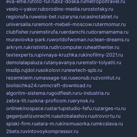
eva-elfie.ru
foto-tur.ru
biz-doska.ru
metropoltravel.ru
veslo-i-yakor.ru
borodino-media.ru
rostotsky.ru
regionufa.ru
weiss-bet.ru
zaryna.ru
casinotablet.ru
universalia.ru
remont-mebeli-moscow.ru
termomur.ru
clubfisher.ru
remstirufa.ru
erdamchi.ru
doramamama.ru
muraviovka-park.ru
worldofwoman.ru
clean-dreams.ru
arkrym.ru
kristinita.ru
dircomputer.ru
healthenter.ru
textexperts.ru
pivnaya-kruzhka.ru
kinofilmy-2021.ru
demolalapaluza.ru
tanyavanya.ru
remstir-tolyatti.ru
msdip.ru
jdol.ru
sokolovr.ru
newtech-spb.ru
rezemkleim.ru
massage-tai.ru
seonub.ru
zvonitut.ru
biolisichka24.ru
mncraft-download.ru
algoritm-sistema.ru
godflesh.ru
ru-industria.ru
zebra-tlt.ru
okna-proficom.ru
erynok.ru
onlinekinospace.ru
startupstudio-fefu.ru
zarges-ru.ru
gegenjustizunrecht.ru
autobalashov.ru
utrovortu.ru
spiski-firm.ru
elara-m.ru
kinomusorka.ru
mkcslava.ru
2bets.ru
vintovoykompressor.ru