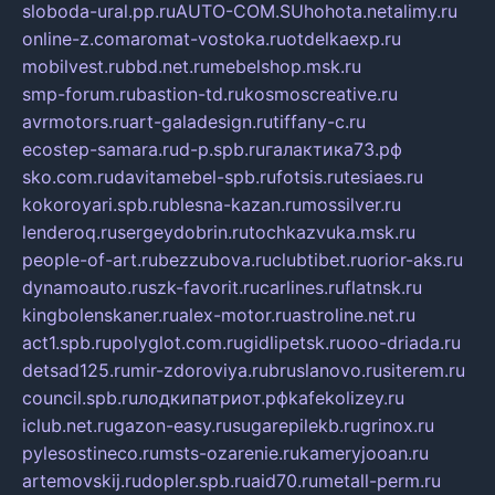
sloboda-ural.pp.ru
AUTO-COM.SU
hohota.net
alimy.ru
online-z.com
aromat-vostoka.ru
otdelkaexp.ru
mobilvest.ru
bbd.net.ru
mebelshop.msk.ru
smp-forum.ru
bastion-td.ru
kosmoscreative.ru
avrmotors.ru
art-galadesign.ru
tiffany-c.ru
ecostep-samara.ru
d-p.spb.ru
галактика73.рф
sko.com.ru
davitamebel-spb.ru
fotsis.ru
tesiaes.ru
kokoroyari.spb.ru
blesna-kazan.ru
mossilver.ru
lenderoq.ru
sergeydobrin.ru
tochkazvuka.msk.ru
people-of-art.ru
bezzubova.ru
clubtibet.ru
orior-aks.ru
dynamoauto.ru
szk-favorit.ru
carlines.ru
flatnsk.ru
kingbolenskaner.ru
alex-motor.ru
astroline.net.ru
act1.spb.ru
polyglot.com.ru
gidlipetsk.ru
ooo-driada.ru
detsad125.ru
mir-zdoroviya.ru
bruslanovo.ru
siterem.ru
council.spb.ru
лодкипатриот.рф
kafekolizey.ru
iclub.net.ru
gazon-easy.ru
sugarepilekb.ru
grinox.ru
pylesostineco.ru
msts-ozarenie.ru
kameryjooan.ru
artemovskij.ru
dopler.spb.ru
aid70.ru
metall-perm.ru