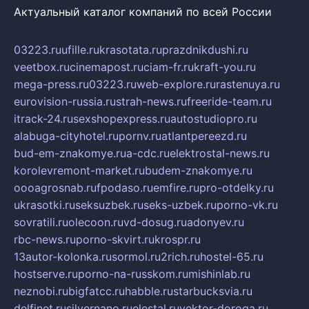
Актуальный каталог компаний по всей России
03223.ru
ufille.ru
krasotata.ru
prazdnikdushi.ru
veetbox.ru
cinemapost.ru
ciam-fr.ru
kraft-you.ru
mega-press.ru
03223.ru
web-explore.ru
rastenuya.ru
eurovision-russia.ru
strah-news.ru
freeride-team.ru
itrack-24.ru
sexshopexpress.ru
autostudiopro.ru
alabuga-cityhotel.ru
pornv.ru
atlantpereezd.ru
bud-em-znakomye.ru
a-cdc.ru
elektrostal-news.ru
korolevremont-market.ru
budem-znakomye.ru
oooagrosnab.ru
fpodaso.ru
emfire.ru
pro-otdelky.ru
ukrasotki.ru
seksuzbek.ru
seks-uzbek.ru
porno-vk.ru
sovratili.ru
olecoon.ru
vd-dosug.ru
adonyev.ru
rbc-news.ru
porno-skvirt.ru
krospr.ru
13autor-kolonka.ru
sormol.ru
2rich.ru
hostel-65.ru
hostserve.ru
porno-na-russkom.ru
mishinlab.ru
neznobi.ru
bigfatcc.ru
habble.ru
starbucksvia.ru
delfinet.ru
silvernano.ru
elestal.ru
vektor-doroga.ru