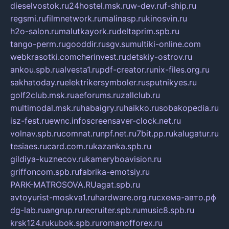
dieselvostok.ru
24hostel.msk.ru
w-dev.ru
f-ship.ru
regsmi.ru
filmnetwork.ru
malinasp.ru
kinosvin.ru
h2o-salon.ru
malutkayork.ru
deltaprim.spb.ru
tango-perm.ru
gooddir.ru
sgv.su
multiki-online.com
webkrasotki.com
cherinvest.ru
detskiy-ostrov.ru
ankou.spb.ru
alvesta1.ru
pdf-creator.ru
nix-files.org.ru
sakhatoday.ru
elektrikersymboler.ru
sputnikyes.ru
golf2club.msk.ru
aeforums.ru
zallclub.ru
multimodal.msk.ru
habaigry.ru
haikko.ru
sobakopedia.ru
isz-fest.ru
ewnc.info
screensaver-clock.net.ru
volnav.spb.ru
comnat.ru
npf.net.ru
7bit.pp.ru
kalugatur.ru
tesiaes.ru
card.com.ru
kazanka.spb.ru
gildiya-kuznecov.ru
kameryboavision.ru
griffoncom.spb.ru
fabrika-emotsiy.ru
PARK-MATROSOVA.RU
agat.spb.ru
avtoyurist-moskva1.ru
hardware.org.ru
схема-авто.рф
dg-lab.ru
angrup.ru
recruiter.spb.ru
music8.spb.ru
krsk124.ru
kubok.spb.ru
romanofforex.ru