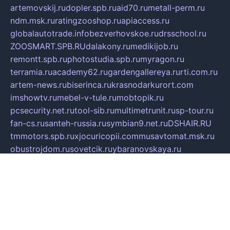
artemovskij.ru
dopler.spb.ru
aid70.ru
metall-perm.ru
ndm.msk.ru
ratingzooshop.ru
apiaccess.ru
globalautotrade.info
bezverhovskoe.ru
drsschool.ru
ZOOSMART.SPB.RU
dalakony.ru
medikijob.ru
remontt.spb.ru
photostudia.spb.ru
myragon.ru
terramia.ru
academy62.ru
gardengallereya.ru
rti.com.ru
artem-news.ru
biserinca.ru
krasnodarkurort.com
imshowtv.ru
mebel-v-tule.ru
mobtopik.ru
pcsecurity.net.ru
tool-sib.ru
multimetrunit.ru
sp-tour.ru
fan-cs.ru
santeh-russia.ru
symbian9.net.ru
DSHAIR.RU
tmmotors.spb.ru
xjocuricopii.com
musavtomat.msk.ru
obustrojdom.ru
sovetcik.ru
ybaranovskaya.ru
ppknews.ru
cult-alshei.ru
JAPANRUSSIA.RU
proekciyamebel.ru
imper-finans.ru
rim.org.ru
glamourai.ru
brassminus.ru
zabor-pro.ru
ftn.pp.ru
dorogoe58.ru
laimengpacker.ru
kuzova-zapchasti.ru
sageerp.ru
taxodrom.ru
dsrazvitie.ru
hardcity.net.ru
ratinghomegames.ru
topservice25.ru
gubernyan.ru