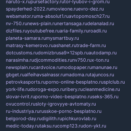
naruto-x.ru
pursefactory.ru
tor-lyubov-i-grom.ru
spayderhed-2022.ru
movieone.ru
evro-dez.ru
webamator.ru
ma-absolut1.ru
avtopomosch27.ru
nv-750.ru
news-plain.ru
nertansaga.ru
delanalad.ru
dizfiles.ru
youtubefree.ru
aria-family.ru
roadli.ru
planeta-samara.ru
mysmartbuy.ru
matrasy-kemerovo.ru
ashanet.ru
trade-farm.ru
dotcustoms.ru
domizbrusa9x12spb.ru
autodamp.ru
narasimha.ru
djcommodities.ru
nv750.ru
x-ton.ru
newsplain.ru
cardvoice.ru
modopaper.ru
manunae.ru
gbget.ru
alfeihavsalnassr.ru
madoma.ru
tajuncos.ru
petrovkasports.ru
porno-online-besplatno.ru
splclub.ru
york-life.ru
doroga-expo.ru
ribery.ru
cleanmedicine.ru
slovar-ivrit.ru
porno-video-besplatno.ru
seks-365.ru
ovucontrol.ru
sloty-igrovyye-avtomaty.ru
ru-industriya.ru
russkoe-porno-besplatno.ru
belgorod-day.ru
digilith.ru
pichkurovlab.ru
medic-today.ru
taksu.ru
comp123.ru
don-ykt.ru