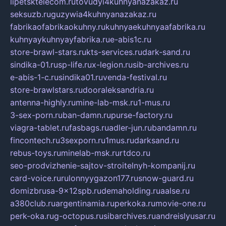
lipetsktelecom.ru
tovudyi4kuhnyanazakaz.ru
seksuzb.ru
guzywia4kuhnyanazakaz.ru
fabrikaofabrikaokuhny.ru
kuhnyaekuhnyaafabrika.ru
kuhnyaykuhnyayfabrika.ru
e-abis1c.ru
store-brawl-stars.ru
kts-services.ru
dark-sand.ru
sindika-01.ru
sp-life.ru
x-legion.ru
sib-archives.ru
e-abis-1-c.ru
sindika01.ru
venda-festival.ru
store-brawlstars.ru
dooraleksandria.ru
antenna-highly.ru
mine-lab-msk.ru
1-mus.ru
3-sex-porn.ru
ban-damn.ru
purse-factory.ru
viagra-tablet.ru
fasbags.ru
adler-jun.ru
bandamn.ru
fincontech.ru
3sexporn.ru
1mus.ru
darksand.ru
rebus-toys.ru
minelab-msk.ru
rtdco.ru
seo-prodvizhenie-sajtov-stroitelnyh-kompanij.ru
card-voice.ru
rulonnyygazon177.ru
snow-guard.ru
domizbrusa-9x12spb.ru
demaholding.ru
aalse.ru
a380club.ru
argentinamia.ru
perkoka.ru
movie-one.ru
perk-oka.ru
g-octopus.ru
sibarchives.ru
andreislyusar.ru