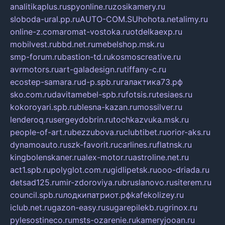
analitikaplus.ru
spyonline.ru
zosikamery.ru
sloboda-ural.pp.ru
AUTO-COM.SU
hohota.net
alimy.ru
online-z.com
aromat-vostoka.ru
otdelkaexp.ru
mobilvest.ru
bbd.net.ru
mebelshop.msk.ru
smp-forum.ru
bastion-td.ru
kosmoscreative.ru
avrmotors.ru
art-galadesign.ru
tiffany-c.ru
ecostep-samara.ru
d-p.spb.ru
галактика73.рф
sko.com.ru
davitamebel-spb.ru
fotsis.ru
tesiaes.ru
kokoroyari.spb.ru
blesna-kazan.ru
mossilver.ru
lenderoq.ru
sergeydobrin.ru
tochkazvuka.msk.ru
people-of-art.ru
bezzubova.ru
clubtibet.ru
orior-aks.ru
dynamoauto.ru
szk-favorit.ru
carlines.ru
flatnsk.ru
kingbolenskaner.ru
alex-motor.ru
astroline.net.ru
act1.spb.ru
polyglot.com.ru
gidlipetsk.ru
ooo-driada.ru
detsad125.ru
mir-zdoroviya.ru
bruslanovo.ru
siterem.ru
council.spb.ru
лодкипатриот.рф
kafekolizey.ru
iclub.net.ru
gazon-easy.ru
sugarepilekb.ru
grinox.ru
pylesostineco.ru
msts-ozarenie.ru
kameryjooan.ru