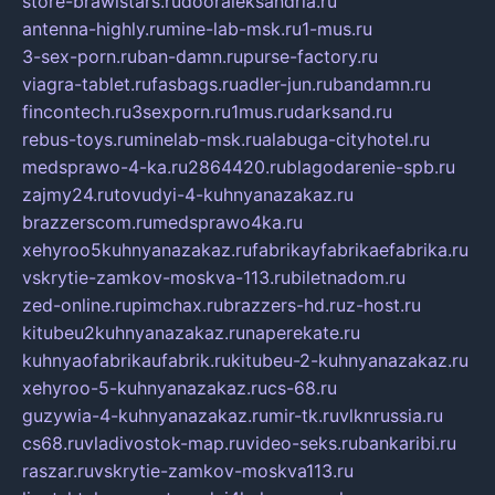
store-brawlstars.ru
dooraleksandria.ru
antenna-highly.ru
mine-lab-msk.ru
1-mus.ru
3-sex-porn.ru
ban-damn.ru
purse-factory.ru
viagra-tablet.ru
fasbags.ru
adler-jun.ru
bandamn.ru
fincontech.ru
3sexporn.ru
1mus.ru
darksand.ru
rebus-toys.ru
minelab-msk.ru
alabuga-cityhotel.ru
medsprawo-4-ka.ru
2864420.ru
blagodarenie-spb.ru
zajmy24.ru
tovudyi-4-kuhnyanazakaz.ru
brazzerscom.ru
medsprawo4ka.ru
xehyroo5kuhnyanazakaz.ru
fabrikayfabrikaefabrika.ru
vskrytie-zamkov-moskva-113.ru
biletnadom.ru
zed-online.ru
pimchax.ru
brazzers-hd.ru
z-host.ru
kitubeu2kuhnyanazakaz.ru
naperekate.ru
kuhnyaofabrikaufabrik.ru
kitubeu-2-kuhnyanazakaz.ru
xehyroo-5-kuhnyanazakaz.ru
cs-68.ru
guzywia-4-kuhnyanazakaz.ru
mir-tk.ru
vlknrussia.ru
cs68.ru
vladivostok-map.ru
video-seks.ru
bankaribi.ru
raszar.ru
vskrytie-zamkov-moskva113.ru