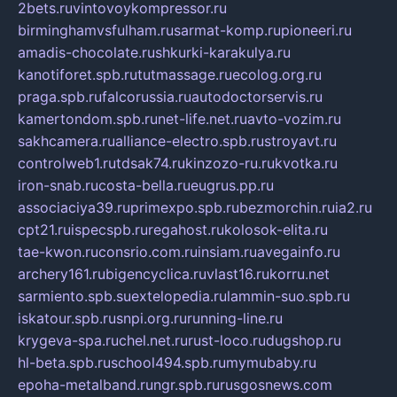
2bets.ru
vintovoykompressor.ru
birminghamvsfulham.ru
sarmat-komp.ru
pioneeri.ru
amadis-chocolate.ru
shkurki-karakulya.ru
kanotiforet.spb.ru
tutmassage.ru
ecolog.org.ru
praga.spb.ru
falcorussia.ru
autodoctorservis.ru
kamertondom.spb.ru
net-life.net.ru
avto-vozim.ru
sakhcamera.ru
alliance-electro.spb.ru
stroyavt.ru
controlweb1.ru
tdsak74.ru
kinzozo-ru.ru
kvotka.ru
iron-snab.ru
costa-bella.ru
eugrus.pp.ru
associaciya39.ru
primexpo.spb.ru
bezmorchin.ru
ia2.ru
cpt21.ru
ispecspb.ru
regahost.ru
kolosok-elita.ru
tae-kwon.ru
consrio.com.ru
insiam.ru
avegainfo.ru
archery161.ru
bigencyclica.ru
vlast16.ru
korru.net
sarmiento.spb.su
extelopedia.ru
lammin-suo.spb.ru
iskatour.spb.ru
snpi.org.ru
running-line.ru
krygeva-spa.ru
chel.net.ru
rust-loco.ru
dugshop.ru
hl-beta.spb.ru
school494.spb.ru
mymubaby.ru
epoha-metalband.ru
ngr.spb.ru
rusgosnews.com