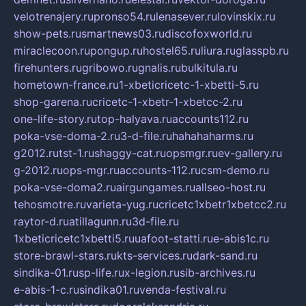
velotrenajery.ru
pronso54.ru
lenasever.ru
lovinskix.ru
show-pets.ru
smartnews03.ru
discofoxworld.ru
miraclecoon.ru
pongup.ru
hostel65.ru
liura.ru
glasspb.ru
firehunters.ru
gribowo.ru
gnalis.ru
bulkitula.ru
hometown-france.ru
1-xbeticricetc-1-xbetti-5.ru
shop-garena.ru
cricetc-1-xbetr-1-xbetcc-2.ru
one-life-story.ru
top-halyava.ru
accounts112.ru
poka-vse-doma-2.ru
3-d-file.ru
hahahaharms.ru
g2012.ru
tst-1.ru
shaggy-cat.ru
opsmgr.ru
ev-gallery.ru
g-2012.ru
ops-mgr.ru
accounts-112.ru
csm-demo.ru
poka-vse-doma2.ru
airgungames.ru
allseo-host.ru
tehosmotre.ru
varieta-yug.ru
cricetc1xbetr1xbetcc2.ru
raytor-d.ru
atillagunn.ru
3d-file.ru
1xbeticricetc1xbetti5.ru
uafoot-statti.ru
e-abis1c.ru
store-brawl-stars.ru
kts-services.ru
dark-sand.ru
sindika-01.ru
sp-life.ru
x-legion.ru
sib-archives.ru
e-abis-1-c.ru
sindika01.ru
venda-festival.ru