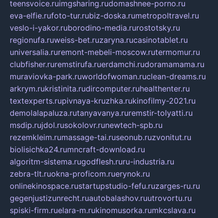
teensvoice.ru
imgsharing.ru
domashnee-porno.ru
eva-elfie.ru
foto-tur.ru
biz-doska.ru
metropoltravel.ru
veslo-i-yakor.ru
borodino-media.ru
rostotsky.ru
regionufa.ru
weiss-bet.ru
zaryna.ru
casinotablet.ru
universalia.ru
remont-mebeli-moscow.ru
termomur.ru
clubfisher.ru
remstirufa.ru
erdamchi.ru
doramamama.ru
muraviovka-park.ru
worldofwoman.ru
clean-dreams.ru
arkrym.ru
kristinita.ru
dircomputer.ru
healthenter.ru
textexperts.ru
pivnaya-kruzhka.ru
kinofilmy-2021.ru
demolalapaluza.ru
tanyavanya.ru
remstir-tolyatti.ru
msdip.ru
jdol.ru
sokolovr.ru
newtech-spb.ru
rezemkleim.ru
massage-tai.ru
seonub.ru
zvonitut.ru
biolisichka24.ru
mncraft-download.ru
algoritm-sistema.ru
godflesh.ru
ru-industria.ru
zebra-tlt.ru
okna-proficom.ru
erynok.ru
onlinekinospace.ru
startupstudio-fefu.ru
zarges-ru.ru
gegenjustizunrecht.ru
autobalashov.ru
utrovortu.ru
spiski-firm.ru
elara-m.ru
kinomusorka.ru
mkcslava.ru