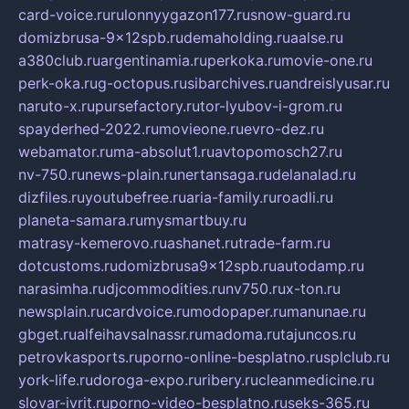
card-voice.ru
rulonnyygazon177.ru
snow-guard.ru
domizbrusa-9x12spb.ru
demaholding.ru
aalse.ru
a380club.ru
argentinamia.ru
perkoka.ru
movie-one.ru
perk-oka.ru
g-octopus.ru
sibarchives.ru
andreislyusar.ru
naruto-x.ru
pursefactory.ru
tor-lyubov-i-grom.ru
spayderhed-2022.ru
movieone.ru
evro-dez.ru
webamator.ru
ma-absolut1.ru
avtopomosch27.ru
nv-750.ru
news-plain.ru
nertansaga.ru
delanalad.ru
dizfiles.ru
youtubefree.ru
aria-family.ru
roadli.ru
planeta-samara.ru
mysmartbuy.ru
matrasy-kemerovo.ru
ashanet.ru
trade-farm.ru
dotcustoms.ru
domizbrusa9x12spb.ru
autodamp.ru
narasimha.ru
djcommodities.ru
nv750.ru
x-ton.ru
newsplain.ru
cardvoice.ru
modopaper.ru
manunae.ru
gbget.ru
alfeihavsalnassr.ru
madoma.ru
tajuncos.ru
petrovkasports.ru
porno-online-besplatno.ru
splclub.ru
york-life.ru
doroga-expo.ru
ribery.ru
cleanmedicine.ru
slovar-ivrit.ru
porno-video-besplatno.ru
seks-365.ru