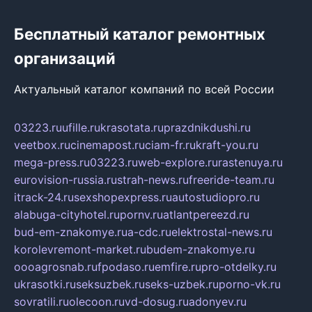
Бесплатный каталог ремонтных
организаций
Актуальный каталог компаний по всей России
03223.ru
ufille.ru
krasotata.ru
prazdnikdushi.ru
veetbox.ru
cinemapost.ru
ciam-fr.ru
kraft-you.ru
mega-press.ru
03223.ru
web-explore.ru
rastenuya.ru
eurovision-russia.ru
strah-news.ru
freeride-team.ru
itrack-24.ru
sexshopexpress.ru
autostudiopro.ru
alabuga-cityhotel.ru
pornv.ru
atlantpereezd.ru
bud-em-znakomye.ru
a-cdc.ru
elektrostal-news.ru
korolevremont-market.ru
budem-znakomye.ru
oooagrosnab.ru
fpodaso.ru
emfire.ru
pro-otdelky.ru
ukrasotki.ru
seksuzbek.ru
seks-uzbek.ru
porno-vk.ru
sovratili.ru
olecoon.ru
vd-dosug.ru
adonyev.ru