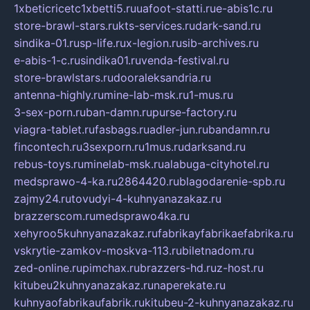
1xbeticricetc1xbetti5.ru
uafoot-statti.ru
e-abis1c.ru
store-brawl-stars.ru
kts-services.ru
dark-sand.ru
sindika-01.ru
sp-life.ru
x-legion.ru
sib-archives.ru
e-abis-1-c.ru
sindika01.ru
venda-festival.ru
store-brawlstars.ru
dooraleksandria.ru
antenna-highly.ru
mine-lab-msk.ru
1-mus.ru
3-sex-porn.ru
ban-damn.ru
purse-factory.ru
viagra-tablet.ru
fasbags.ru
adler-jun.ru
bandamn.ru
fincontech.ru
3sexporn.ru
1mus.ru
darksand.ru
rebus-toys.ru
minelab-msk.ru
alabuga-cityhotel.ru
medsprawo-4-ka.ru
2864420.ru
blagodarenie-spb.ru
zajmy24.ru
tovudyi-4-kuhnyanazakaz.ru
brazzerscom.ru
medsprawo4ka.ru
xehyroo5kuhnyanazakaz.ru
fabrikayfabrikaefabrika.ru
vskrytie-zamkov-moskva-113.ru
biletnadom.ru
zed-online.ru
pimchax.ru
brazzers-hd.ru
z-host.ru
kitubeu2kuhnyanazakaz.ru
naperekate.ru
kuhnyaofabrikaufabrik.ru
kitubeu-2-kuhnyanazakaz.ru