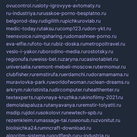
ovucontrol.ru
sloty-igrovyye-avtomaty.ru
ru-industriya.ru
russkoe-porno-besplatno.ru
belgorod-day.ru
digilith.ru
pichkurovlab.ru
medic-today.ru
taksu.ru
comp123.ru
don-ykt.ru
teensvoice.ru
imgsharing.ru
domashnee-porno.ru
eva-elfie.ru
foto-tur.ru
biz-doska.ru
metropoltravel.ru
veslo-i-yakor.ru
borodino-media.ru
rostotsky.ru
regionufa.ru
weiss-bet.ru
zaryna.ru
casinotablet.ru
universalia.ru
remont-mebeli-moscow.ru
termomur.ru
clubfisher.ru
remstirufa.ru
erdamchi.ru
doramamama.ru
muraviovka-park.ru
worldofwoman.ru
clean-dreams.ru
arkrym.ru
kristinita.ru
dircomputer.ru
healthenter.ru
textexperts.ru
pivnaya-kruzhka.ru
kinofilmy-2021.ru
demolalapaluza.ru
tanyavanya.ru
remstir-tolyatti.ru
msdip.ru
jdol.ru
sokolovr.ru
newtech-spb.ru
rezemkleim.ru
massage-tai.ru
seonub.ru
zvonitut.ru
biolisichka24.ru
mncraft-download.ru
algoritm-sistema.ru
godflesh.ru
ru-industria.ru