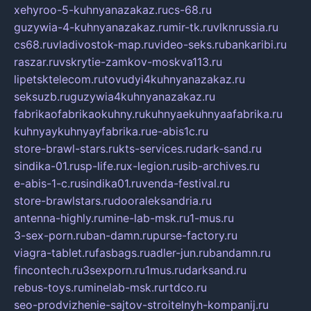
xehyroo-5-kuhnyanazakaz.ru
cs-68.ru
guzywia-4-kuhnyanazakaz.ru
mir-tk.ru
vlknrussia.ru
cs68.ru
vladivostok-map.ru
video-seks.ru
bankaribi.ru
raszar.ru
vskrytie-zamkov-moskva113.ru
lipetsktelecom.ru
tovudyi4kuhnyanazakaz.ru
seksuzb.ru
guzywia4kuhnyanazakaz.ru
fabrikaofabrikaokuhny.ru
kuhnyaekuhnyaafabrika.ru
kuhnyaykuhnyayfabrika.ru
e-abis1c.ru
store-brawl-stars.ru
kts-services.ru
dark-sand.ru
sindika-01.ru
sp-life.ru
x-legion.ru
sib-archives.ru
e-abis-1-c.ru
sindika01.ru
venda-festival.ru
store-brawlstars.ru
dooraleksandria.ru
antenna-highly.ru
mine-lab-msk.ru
1-mus.ru
3-sex-porn.ru
ban-damn.ru
purse-factory.ru
viagra-tablet.ru
fasbags.ru
adler-jun.ru
bandamn.ru
fincontech.ru
3sexporn.ru
1mus.ru
darksand.ru
rebus-toys.ru
minelab-msk.ru
rtdco.ru
seo-prodvizhenie-sajtov-stroitelnyh-kompanij.ru