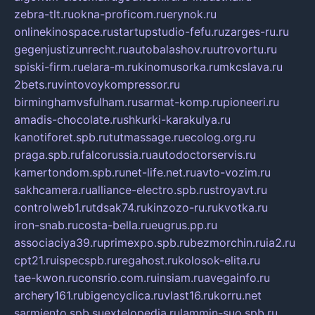
zebra-tlt.ru
okna-proficom.ru
erynok.ru
onlinekinospace.ru
startupstudio-fefu.ru
zarges-ru.ru
gegenjustizunrecht.ru
autobalashov.ru
utrovortu.ru
spiski-firm.ru
elara-m.ru
kinomusorka.ru
mkcslava.ru
2bets.ru
vintovoykompressor.ru
birminghamvsfulham.ru
sarmat-komp.ru
pioneeri.ru
amadis-chocolate.ru
shkurki-karakulya.ru
kanotiforet.spb.ru
tutmassage.ru
ecolog.org.ru
praga.spb.ru
falcorussia.ru
autodoctorservis.ru
kamertondom.spb.ru
net-life.net.ru
avto-vozim.ru
sakhcamera.ru
alliance-electro.spb.ru
stroyavt.ru
controlweb1.ru
tdsak74.ru
kinzozo-ru.ru
kvotka.ru
iron-snab.ru
costa-bella.ru
eugrus.pp.ru
associaciya39.ru
primexpo.spb.ru
bezmorchin.ru
ia2.ru
cpt21.ru
ispecspb.ru
regahost.ru
kolosok-elita.ru
tae-kwon.ru
consrio.com.ru
insiam.ru
avegainfo.ru
archery161.ru
bigencyclica.ru
vlast16.ru
korru.net
sarmiento.spb.su
extelopedia.ru
lammin-suo.spb.ru