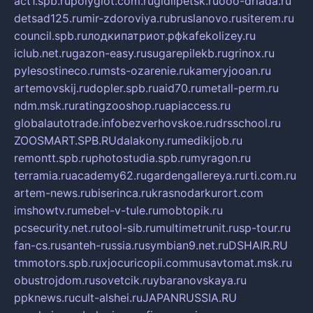
act1.spb.ru
polyglot.com.ru
gidlipetsk.ru
ooo-driada.ru
detsad125.ru
mir-zdoroviya.ru
bruslanovo.ru
siterem.ru
council.spb.ru
лодкипатриот.рф
kafekolizey.ru
iclub.net.ru
gazon-easy.ru
sugarepilekb.ru
grinox.ru
pylesostineco.ru
msts-ozarenie.ru
kameryjooan.ru
artemovskij.ru
dopler.spb.ru
aid70.ru
metall-perm.ru
ndm.msk.ru
ratingzooshop.ru
apiaccess.ru
globalautotrade.info
bezverhovskoe.ru
drsschool.ru
ZOOSMART.SPB.RU
dalakony.ru
medikijob.ru
remontt.spb.ru
photostudia.spb.ru
myragon.ru
terramia.ru
academy62.ru
gardengallereya.ru
rti.com.ru
artem-news.ru
biserinca.ru
krasnodarkurort.com
imshowtv.ru
mebel-v-tule.ru
mobtopik.ru
pcsecurity.net.ru
tool-sib.ru
multimetrunit.ru
sp-tour.ru
fan-cs.ru
santeh-russia.ru
symbian9.net.ru
DSHAIR.RU
tmmotors.spb.ru
xjocuricopii.com
musavtomat.msk.ru
obustrojdom.ru
sovetcik.ru
ybaranovskaya.ru
ppknews.ru
cult-alshei.ru
JAPANRUSSIA.RU