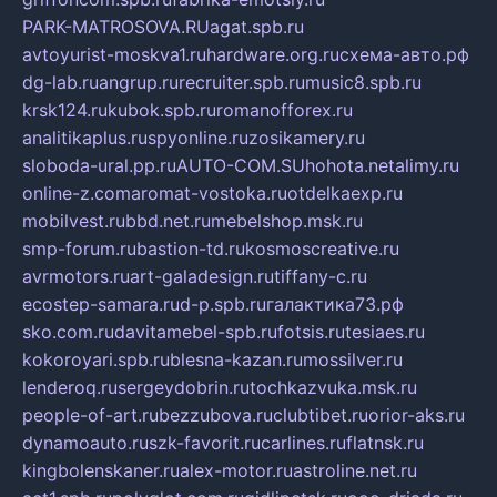
PARK-MATROSOVA.RU
agat.spb.ru
avtoyurist-moskva1.ru
hardware.org.ru
схема-авто.рф
dg-lab.ru
angrup.ru
recruiter.spb.ru
music8.spb.ru
krsk124.ru
kubok.spb.ru
romanofforex.ru
analitikaplus.ru
spyonline.ru
zosikamery.ru
sloboda-ural.pp.ru
AUTO-COM.SU
hohota.net
alimy.ru
online-z.com
aromat-vostoka.ru
otdelkaexp.ru
mobilvest.ru
bbd.net.ru
mebelshop.msk.ru
smp-forum.ru
bastion-td.ru
kosmoscreative.ru
avrmotors.ru
art-galadesign.ru
tiffany-c.ru
ecostep-samara.ru
d-p.spb.ru
галактика73.рф
sko.com.ru
davitamebel-spb.ru
fotsis.ru
tesiaes.ru
kokoroyari.spb.ru
blesna-kazan.ru
mossilver.ru
lenderoq.ru
sergeydobrin.ru
tochkazvuka.msk.ru
people-of-art.ru
bezzubova.ru
clubtibet.ru
orior-aks.ru
dynamoauto.ru
szk-favorit.ru
carlines.ru
flatnsk.ru
kingbolenskaner.ru
alex-motor.ru
astroline.net.ru