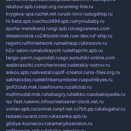
iskatour.spb.ru
snpi.org.ru
running-line.ru
krygeva-spa.ru
chel.net.ru
rust-loco.ru
dugshop.ru
hl-beta.spb.ru
school494.spb.ru
mymubaby.ru
epoha-metalband.ru
ngr.spb.ru
rusgosnews.com
dieselvostok.ru
24hostel.msk.ru
w-dev.ru
f-ship.ru
regsmi.ru
filmnetwork.ru
malinasp.ru
kinosvin.ru
h2o-salon.ru
malutkayork.ru
deltaprim.spb.ru
tango-perm.ru
gooddir.ru
sgv.su
multiki-online.com
webkrasotki.com
cherinvest.ru
detskiy-ostrov.ru
ankou.spb.ru
alvesta1.ru
pdf-creator.ru
nix-files.org.ru
sakhatoday.ru
elektrikersymboler.ru
sputnikyes.ru
golf2club.msk.ru
aeforums.ru
zallclub.ru
multimodal.msk.ru
habaigry.ru
haikko.ru
sobakopedia.ru
isz-fest.ru
ewnc.info
screensaver-clock.net.ru
volnav.spb.ru
comnat.ru
npf.net.ru
7bit.pp.ru
kalugatur.ru
tesiaes.ru
card.com.ru
kazanka.spb.ru
gildiya-kuznecov.ru
kameryboavision.ru
griffoncom.spb.ru
fabrika-emotsiy.ru