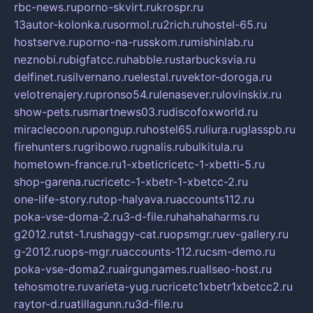
rbc-news.ru
porno-skvirt.ru
krospr.ru
13autor-kolonka.ru
sormol.ru
2rich.ru
hostel-65.ru
hostserve.ru
porno-na-russkom.ru
mishinlab.ru
neznobi.ru
bigfatcc.ru
habble.ru
starbucksvia.ru
delfinet.ru
silvernano.ru
elestal.ru
vektor-doroga.ru
velotrenajery.ru
pronso54.ru
lenasever.ru
lovinskix.ru
show-pets.ru
smartnews03.ru
discofoxworld.ru
miraclecoon.ru
pongup.ru
hostel65.ru
liura.ru
glasspb.ru
firehunters.ru
gribowo.ru
gnalis.ru
bulkitula.ru
hometown-france.ru
1-xbeticricetc-1-xbetti-5.ru
shop-garena.ru
cricetc-1-xbetr-1-xbetcc-2.ru
one-life-story.ru
top-halyava.ru
accounts112.ru
poka-vse-doma-2.ru
3-d-file.ru
hahahaharms.ru
g2012.ru
tst-1.ru
shaggy-cat.ru
opsmgr.ru
ev-gallery.ru
g-2012.ru
ops-mgr.ru
accounts-112.ru
csm-demo.ru
poka-vse-doma2.ru
airgungames.ru
allseo-host.ru
tehosmotre.ru
varieta-yug.ru
cricetc1xbetr1xbetcc2.ru
raytor-d.ru
atillagunn.ru
3d-file.ru