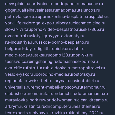
newsplain.ru
cardvoice.ru
modopaper.ru
manunae.ru
gbget.ru
alfeihavsalnassr.ru
madoma.ru
tajuncos.ru
petrovkasports.ru
porno-online-besplatno.ru
splclub.ru
york-life.ru
doroga-expo.ru
ribery.ru
cleanmedicine.ru
slovar-ivrit.ru
porno-video-besplatno.ru
seks-365.ru
ovucontrol.ru
sloty-igrovyye-avtomaty.ru
ru-industriya.ru
russkoe-porno-besplatno.ru
belgorod-day.ru
digilith.ru
pichkurovlab.ru
medic-today.ru
taksu.ru
comp123.ru
don-ykt.ru
teensvoice.ru
imgsharing.ru
domashnee-porno.ru
eva-elfie.ru
foto-tur.ru
biz-doska.ru
metropoltravel.ru
veslo-i-yakor.ru
borodino-media.ru
rostotsky.ru
regionufa.ru
weiss-bet.ru
zaryna.ru
casinotablet.ru
universalia.ru
remont-mebeli-moscow.ru
termomur.ru
clubfisher.ru
remstirufa.ru
erdamchi.ru
doramamama.ru
muraviovka-park.ru
worldofwoman.ru
clean-dreams.ru
arkrym.ru
kristinita.ru
dircomputer.ru
healthenter.ru
textexperts.ru
pivnaya-kruzhka.ru
kinofilmy-2021.ru