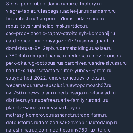
3-sex-porn.ru
ban-damn.ru
purse-factory.ru
viagra-tablet.ru
fasbags.ru
adler-jun.ru
bandamn.ru
fincontech.ru
3sexporn.ru
1mus.ru
darksand.ru
rebus-toys.ru
minelab-msk.ru
rtdco.ru
seo-prodvizhenie-sajtov-stroitelnyh-kompanij.ru
card-voice.ru
rulonnyygazon177.ru
snow-guard.ru
domizbrusa-9x12spb.ru
demaholding.ru
aalse.ru
a380club.ru
argentinamia.ru
perkoka.ru
movie-one.ru
perk-oka.ru
g-octopus.ru
sibarchives.ru
andreislyusar.ru
naruto-x.ru
pursefactory.ru
tor-lyubov-i-grom.ru
spayderhed-2022.ru
movieone.ru
evro-dez.ru
webamator.ru
ma-absolut1.ru
avtopomosch27.ru
nv-750.ru
news-plain.ru
nertansaga.ru
delanalad.ru
dizfiles.ru
youtubefree.ru
aria-family.ru
roadli.ru
planeta-samara.ru
mysmartbuy.ru
matrasy-kemerovo.ru
ashanet.ru
trade-farm.ru
dotcustoms.ru
domizbrusa9x12spb.ru
autodamp.ru
narasimha.ru
djcommodities.ru
nv750.ru
x-ton.ru