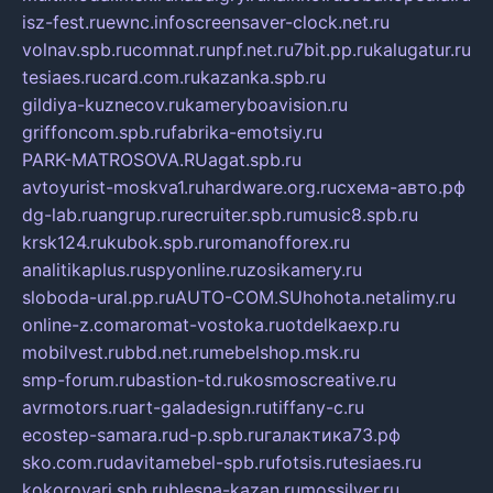
isz-fest.ru
ewnc.info
screensaver-clock.net.ru
volnav.spb.ru
comnat.ru
npf.net.ru
7bit.pp.ru
kalugatur.ru
tesiaes.ru
card.com.ru
kazanka.spb.ru
gildiya-kuznecov.ru
kameryboavision.ru
griffoncom.spb.ru
fabrika-emotsiy.ru
PARK-MATROSOVA.RU
agat.spb.ru
avtoyurist-moskva1.ru
hardware.org.ru
схема-авто.рф
dg-lab.ru
angrup.ru
recruiter.spb.ru
music8.spb.ru
krsk124.ru
kubok.spb.ru
romanofforex.ru
analitikaplus.ru
spyonline.ru
zosikamery.ru
sloboda-ural.pp.ru
AUTO-COM.SU
hohota.net
alimy.ru
online-z.com
aromat-vostoka.ru
otdelkaexp.ru
mobilvest.ru
bbd.net.ru
mebelshop.msk.ru
smp-forum.ru
bastion-td.ru
kosmoscreative.ru
avrmotors.ru
art-galadesign.ru
tiffany-c.ru
ecostep-samara.ru
d-p.spb.ru
галактика73.рф
sko.com.ru
davitamebel-spb.ru
fotsis.ru
tesiaes.ru
kokoroyari.spb.ru
blesna-kazan.ru
mossilver.ru