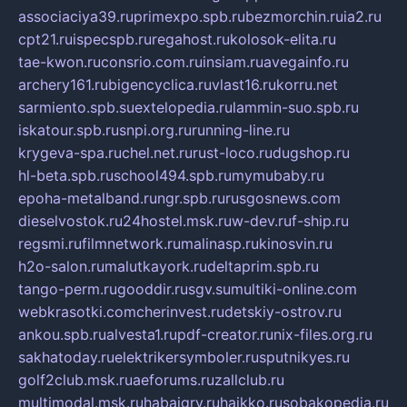
associaciya39.ru
primexpo.spb.ru
bezmorchin.ru
ia2.ru
cpt21.ru
ispecspb.ru
regahost.ru
kolosok-elita.ru
tae-kwon.ru
consrio.com.ru
insiam.ru
avegainfo.ru
archery161.ru
bigencyclica.ru
vlast16.ru
korru.net
sarmiento.spb.su
extelopedia.ru
lammin-suo.spb.ru
iskatour.spb.ru
snpi.org.ru
running-line.ru
krygeva-spa.ru
chel.net.ru
rust-loco.ru
dugshop.ru
hl-beta.spb.ru
school494.spb.ru
mymubaby.ru
epoha-metalband.ru
ngr.spb.ru
rusgosnews.com
dieselvostok.ru
24hostel.msk.ru
w-dev.ru
f-ship.ru
regsmi.ru
filmnetwork.ru
malinasp.ru
kinosvin.ru
h2o-salon.ru
malutkayork.ru
deltaprim.spb.ru
tango-perm.ru
gooddir.ru
sgv.su
multiki-online.com
webkrasotki.com
cherinvest.ru
detskiy-ostrov.ru
ankou.spb.ru
alvesta1.ru
pdf-creator.ru
nix-files.org.ru
sakhatoday.ru
elektrikersymboler.ru
sputnikyes.ru
golf2club.msk.ru
aeforums.ru
zallclub.ru
multimodal.msk.ru
habaigry.ru
haikko.ru
sobakopedia.ru