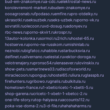
bud-em-znakomye.ru
a-cdc.ru
elektrostal-news.ru
korolevremont-market.ru
budem-znakomye.ru
oooagrosnab.ru
fpodaso.ru
emfire.ru
pro-otdelky.ru
ukrasotki.ru
seksuzbek.ru
seks-uzbek.ru
porno-vk.ru
sovratili.ru
olecoon.ru
vd-dosug.ru
adonyev.ru
rbc-news.ru
porno-skvirt.ru
krospr.ru
13autor-kolonka.ru
sormol.ru
2rich.ru
hostel-65.ru
hostserve.ru
porno-na-russkom.ru
mishinlab.ru
neznobi.ru
bigfatcc.ru
habble.ru
starbucksvia.ru
delfinet.ru
silvernano.ru
elestal.ru
vektor-doroga.ru
velotrenajery.ru
pronso54.ru
lenasever.ru
lovinskix.ru
show-pets.ru
smartnews03.ru
discofoxworld.ru
miraclecoon.ru
pongup.ru
hostel65.ru
liura.ru
glasspb.ru
firehunters.ru
gribowo.ru
gnalis.ru
bulkitula.ru
hometown-france.ru
1-xbeticricetc-1-xbetti-5.ru
shop-garena.ru
cricetc-1-xbetr-1-xbetcc-2.ru
one-life-story.ru
top-halyava.ru
accounts112.ru
poka-vse-doma-2.ru
3-d-file.ru
hahahaharms.ru