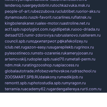
lenderoq.ru
sergeydobrin.ru
tochkazvuka.msk.ru
people-of-art.ru
bezzubova.ru
clubtibet.ru
orior-aks.ru
dynamoauto.ru
szk-favorit.ru
carlines.ru
flatnsk.ru
kingbolenskaner.ru
alex-motor.ru
astroline.net.ru
act1.spb.ru
polyglot.com.ru
gidlipetsk.ru
ooo-driada.ru
detsad125.ru
mir-zdoroviya.ru
bruslanovo.ru
siterem.ru
council.spb.ru
лодкипатриот.рф
kafekolizey.ru
iclub.net.ru
gazon-easy.ru
sugarepilekb.ru
grinox.ru
pylesostineco.ru
msts-ozarenie.ru
kameryjooan.ru
artemovskij.ru
dopler.spb.ru
aid70.ru
metall-perm.ru
ndm.msk.ru
ratingzooshop.ru
apiaccess.ru
globalautotrade.info
bezverhovskoe.ru
drsschool.ru
ZOOSMART.SPB.RU
dalakony.ru
medikijob.ru
remontt.spb.ru
photostudia.spb.ru
myragon.ru
terramia.ru
academy62.ru
gardengallereya.ru
rti.com.ru
artem-news.ru
biserinca.ru
krasnodarkurort.com
imshowtv.ru
mebel-v-tule.ru
mobtopik.ru
pcsecurity.net.ru
tool-sib.ru
multimetrunit.ru
sp-tour.ru