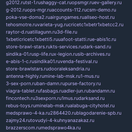
g2012.ru
tst-1.ru
shaggy-cat.ru
opsmgr.ru
ev-gallery.ru
g-2012.ru
ops-mgr.ru
accounts-112.ru
csm-demo.ru
poka-vse-doma2.ru
airgungames.ru
allseo-host.ru
tehosmotre.ru
varieta-yug.ru
cricetc1xbetr1xbetcc2.ru
raytor-d.ru
atillagunn.ru
3d-file.ru
1xbeticricetc1xbetti5.ru
uafoot-statti.ru
e-abis1c.ru
store-brawl-stars.ru
kts-services.ru
dark-sand.ru
sindika-01.ru
sp-life.ru
x-legion.ru
sib-archives.ru
e-abis-1-c.ru
sindika01.ru
venda-festival.ru
store-brawlstars.ru
dooraleksandria.ru
antenna-highly.ru
mine-lab-msk.ru
1-mus.ru
3-sex-porn.ru
ban-damn.ru
purse-factory.ru
viagra-tablet.ru
fasbags.ru
adler-jun.ru
bandamn.ru
fincontech.ru
3sexporn.ru
1mus.ru
darksand.ru
rebus-toys.ru
minelab-msk.ru
alabuga-cityhotel.ru
medsprawo-4-ka.ru
2864420.ru
blagodarenie-spb.ru
zajmy24.ru
tovudyi-4-kuhnyanazakaz.ru
brazzerscom.ru
medsprawo4ka.ru