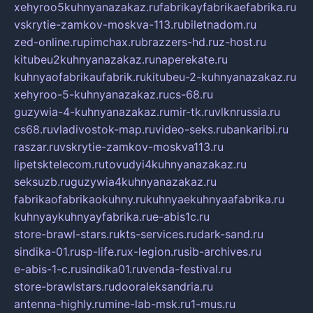
xehyroo5kuhnyanazakaz.ru
fabrikayfabrikaefabrika.ru
vskrytie-zamkov-moskva-113.ru
biletnadom.ru
zed-online.ru
pimchax.ru
brazzers-hd.ru
z-host.ru
kitubeu2kuhnyanazakaz.ru
naperekate.ru
kuhnyaofabrikaufabrik.ru
kitubeu-2-kuhnyanazakaz.ru
xehyroo-5-kuhnyanazakaz.ru
cs-68.ru
guzywia-4-kuhnyanazakaz.ru
mir-tk.ru
vlknrussia.ru
cs68.ru
vladivostok-map.ru
video-seks.ru
bankaribi.ru
raszar.ru
vskrytie-zamkov-moskva113.ru
lipetsktelecom.ru
tovudyi4kuhnyanazakaz.ru
seksuzb.ru
guzywia4kuhnyanazakaz.ru
fabrikaofabrikaokuhny.ru
kuhnyaekuhnyaafabrika.ru
kuhnyaykuhnyayfabrika.ru
e-abis1c.ru
store-brawl-stars.ru
kts-services.ru
dark-sand.ru
sindika-01.ru
sp-life.ru
x-legion.ru
sib-archives.ru
e-abis-1-c.ru
sindika01.ru
venda-festival.ru
store-brawlstars.ru
dooraleksandria.ru
antenna-highly.ru
mine-lab-msk.ru
1-mus.ru