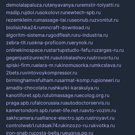
demolalapaluza.ru
tanyavanya.ru
remstir-tolyatti.ru
msdip.ru
jdol.ru
sokolovr.ru
newtech-spb.ru
rezemkleim.ru
massage-tai.ru
seonub.ru
zvonitut.ru
biolisichka24.ru
mncraft-download.ru
algoritm-sistema.ru
godflesh.ru
ru-industria.ru
zebra-tlt.ru
okna-proficom.ru
erynok.ru
onlinekinospace.ru
startupstudio-fefu.ru
zarges-ru.ru
gegenjustizunrecht.ru
autobalashov.ru
utrovortu.ru
spiski-firm.ru
elara-m.ru
kinomusorka.ru
mkcslava.ru
2bets.ru
vintovoykompressor.ru
birminghamvsfulham.ru
sarmat-komp.ru
pioneeri.ru
amadis-chocolate.ru
shkurki-karakulya.ru
kanotiforet.spb.ru
tutmassage.ru
ecolog.org.ru
praga.spb.ru
falcorussia.ru
autodoctorservis.ru
kamertondom.spb.ru
net-life.net.ru
avto-vozim.ru
sakhcamera.ru
alliance-electro.spb.ru
stroyavt.ru
controlweb1.ru
tdsak74.ru
kinzozo-ru.ru
kvotka.ru
iron-snab.ru
costa-bella.ru
eugrus.pp.ru