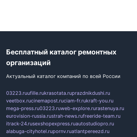
Бесплатный каталог ремонтных
организаций
Актуальный каталог компаний по всей России
03223.ru
ufille.ru
krasotata.ru
prazdnikdushi.ru
veetbox.ru
cinemapost.ru
ciam-fr.ru
kraft-you.ru
mega-press.ru
03223.ru
web-explore.ru
rastenuya.ru
eurovision-russia.ru
strah-news.ru
freeride-team.ru
itrack-24.ru
sexshopexpress.ru
autostudiopro.ru
alabuga-cityhotel.ru
pornv.ru
atlantpereezd.ru