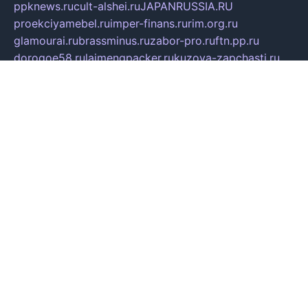
ppknews.ru
cult-alshei.ru
JAPANRUSSIA.RU
proekciyamebel.ru
imper-finans.ru
rim.org.ru
glamourai.ru
brassminus.ru
zabor-pro.ru
ftn.pp.ru
dorogoe58.ru
laimengpacker.ru
kuzova-zapchasti.ru
sageerp.ru
taxodrom.ru
dsrazvitie.ru
hardcity.net.ru
ratinghomegames.ru
topservice25.ru
gubernyan.ru
gtglasslined.ru
ii4.ru
tssport.spb.ru
andorra24.com
blackwallstreet.ru
oboimos.ru
optim-doors.com.ru
ikuch.ru
nycr.org.ru
npa21.ru
vremya-ch.spb.ru
desert000.ru
ivtorgi.ru
ifiori.ru
catalog-statei.ru
dcv.org.ru
spetsmaster174.ru
ipkameryhiseeu.ru
dum26.ru
ruspol.spb.ru
fr-opendp.ru
kam-solnyshko.ru
cheyenne-arapaho.ru
sevzapmetal.spb.ru
ted-lapidus.spb.ru
parasite-eliminator.ru
sigma-complete.ru
modernworld.ru
dama-moda.ru
eholot-group.ru
sk-nvkz.ru
DRONGOLD.RU
democratia2.ru
i-farmer.ru
mass-sport.org
jablonex.spb.ru
bookmess.ru
linkword.ru