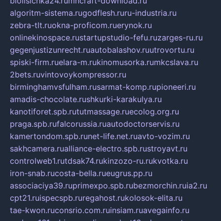
biolisichka24.ru
mncraft-download.ru
algoritm-sistema.ru
godflesh.ru
ru-industria.ru
zebra-tlt.ru
okna-proficom.ru
erynok.ru
onlinekinospace.ru
startupstudio-fefu.ru
zarges-ru.ru
gegenjustizunrecht.ru
autobalashov.ru
utrovortu.ru
spiski-firm.ru
elara-m.ru
kinomusorka.ru
mkcslava.ru
2bets.ru
vintovoykompressor.ru
birminghamvsfulham.ru
sarmat-komp.ru
pioneeri.ru
amadis-chocolate.ru
shkurki-karakulya.ru
kanotiforet.spb.ru
tutmassage.ru
ecolog.org.ru
praga.spb.ru
falcorussia.ru
autodoctorservis.ru
kamertondom.spb.ru
net-life.net.ru
avto-vozim.ru
sakhcamera.ru
alliance-electro.spb.ru
stroyavt.ru
controlweb1.ru
tdsak74.ru
kinzozo-ru.ru
kvotka.ru
iron-snab.ru
costa-bella.ru
eugrus.pp.ru
associaciya39.ru
primexpo.spb.ru
bezmorchin.ru
ia2.ru
cpt21.ru
ispecspb.ru
regahost.ru
kolosok-elita.ru
tae-kwon.ru
consrio.com.ru
insiam.ru
avegainfo.ru