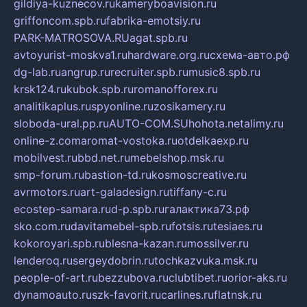
gildiya-kuznecov.ru
kameryboavision.ru
griffoncom.spb.ru
fabrika-emotsiy.ru
PARK-MATROSOVA.RU
agat.spb.ru
avtoyurist-moskva1.ru
hardware.org.ru
схема-авто.рф
dg-lab.ru
angrup.ru
recruiter.spb.ru
music8.spb.ru
krsk124.ru
kubok.spb.ru
romanofforex.ru
analitikaplus.ru
spyonline.ru
zosikamery.ru
sloboda-ural.pp.ru
AUTO-COM.SU
hohota.net
alimy.ru
online-z.com
aromat-vostoka.ru
otdelkaexp.ru
mobilvest.ru
bbd.net.ru
mebelshop.msk.ru
smp-forum.ru
bastion-td.ru
kosmoscreative.ru
avrmotors.ru
art-galadesign.ru
tiffany-c.ru
ecostep-samara.ru
d-p.spb.ru
галактика73.рф
sko.com.ru
davitamebel-spb.ru
fotsis.ru
tesiaes.ru
kokoroyari.spb.ru
blesna-kazan.ru
mossilver.ru
lenderoq.ru
sergeydobrin.ru
tochkazvuka.msk.ru
people-of-art.ru
bezzubova.ru
clubtibet.ru
orior-aks.ru
dynamoauto.ru
szk-favorit.ru
carlines.ru
flatnsk.ru