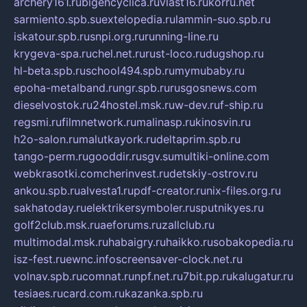
archery161.ru
bigencyclica.ru
vlast16.ru
korru.net
sarmiento.spb.su
extelopedia.ru
lammin-suo.spb.ru
iskatour.spb.ru
snpi.org.ru
running-line.ru
krygeva-spa.ru
chel.net.ru
rust-loco.ru
dugshop.ru
hl-beta.spb.ru
school494.spb.ru
mymubaby.ru
epoha-metalband.ru
ngr.spb.ru
rusgosnews.com
dieselvostok.ru
24hostel.msk.ru
w-dev.ru
f-ship.ru
regsmi.ru
filmnetwork.ru
malinasp.ru
kinosvin.ru
h2o-salon.ru
malutkayork.ru
deltaprim.spb.ru
tango-perm.ru
gooddir.ru
sgv.su
multiki-online.com
webkrasotki.com
cherinvest.ru
detskiy-ostrov.ru
ankou.spb.ru
alvesta1.ru
pdf-creator.ru
nix-files.org.ru
sakhatoday.ru
elektrikersymboler.ru
sputnikyes.ru
golf2club.msk.ru
aeforums.ru
zallclub.ru
multimodal.msk.ru
habaigry.ru
haikko.ru
sobakopedia.ru
isz-fest.ru
ewnc.info
screensaver-clock.net.ru
volnav.spb.ru
comnat.ru
npf.net.ru
7bit.pp.ru
kalugatur.ru
tesiaes.ru
card.com.ru
kazanka.spb.ru