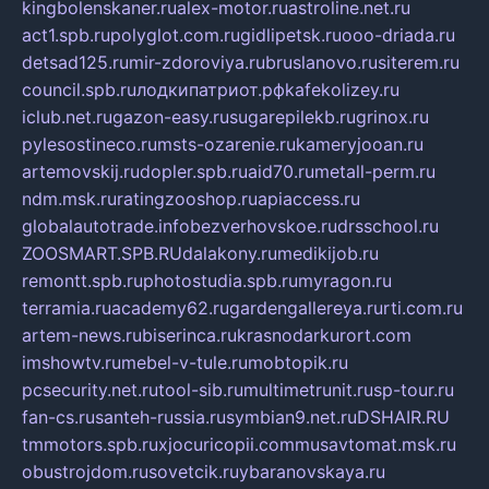
kingbolenskaner.ru
alex-motor.ru
astroline.net.ru
act1.spb.ru
polyglot.com.ru
gidlipetsk.ru
ooo-driada.ru
detsad125.ru
mir-zdoroviya.ru
bruslanovo.ru
siterem.ru
council.spb.ru
лодкипатриот.рф
kafekolizey.ru
iclub.net.ru
gazon-easy.ru
sugarepilekb.ru
grinox.ru
pylesostineco.ru
msts-ozarenie.ru
kameryjooan.ru
artemovskij.ru
dopler.spb.ru
aid70.ru
metall-perm.ru
ndm.msk.ru
ratingzooshop.ru
apiaccess.ru
globalautotrade.info
bezverhovskoe.ru
drsschool.ru
ZOOSMART.SPB.RU
dalakony.ru
medikijob.ru
remontt.spb.ru
photostudia.spb.ru
myragon.ru
terramia.ru
academy62.ru
gardengallereya.ru
rti.com.ru
artem-news.ru
biserinca.ru
krasnodarkurort.com
imshowtv.ru
mebel-v-tule.ru
mobtopik.ru
pcsecurity.net.ru
tool-sib.ru
multimetrunit.ru
sp-tour.ru
fan-cs.ru
santeh-russia.ru
symbian9.net.ru
DSHAIR.RU
tmmotors.spb.ru
xjocuricopii.com
musavtomat.msk.ru
obustrojdom.ru
sovetcik.ru
ybaranovskaya.ru