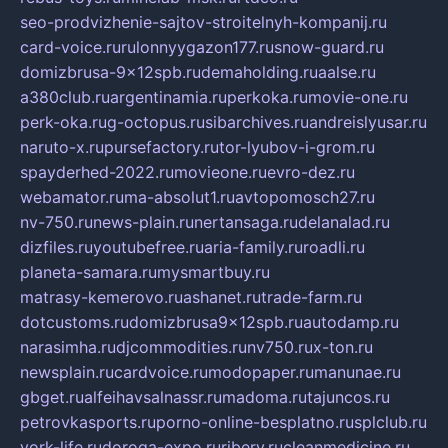
seo-prodvizhenie-sajtov-stroitelnyh-kompanij.ru
card-voice.ru
rulonnyygazon177.ru
snow-guard.ru
domizbrusa-9x12spb.ru
demaholding.ru
aalse.ru
a380club.ru
argentinamia.ru
perkoka.ru
movie-one.ru
perk-oka.ru
g-octopus.ru
sibarchives.ru
andreislyusar.ru
naruto-x.ru
pursefactory.ru
tor-lyubov-i-grom.ru
spayderhed-2022.ru
movieone.ru
evro-dez.ru
webamator.ru
ma-absolut1.ru
avtopomosch27.ru
nv-750.ru
news-plain.ru
nertansaga.ru
delanalad.ru
dizfiles.ru
youtubefree.ru
aria-family.ru
roadli.ru
planeta-samara.ru
mysmartbuy.ru
matrasy-kemerovo.ru
ashanet.ru
trade-farm.ru
dotcustoms.ru
domizbrusa9x12spb.ru
autodamp.ru
narasimha.ru
djcommodities.ru
nv750.ru
x-ton.ru
newsplain.ru
cardvoice.ru
modopaper.ru
manunae.ru
gbget.ru
alfeihavsalnassr.ru
madoma.ru
tajuncos.ru
petrovkasports.ru
porno-online-besplatno.ru
splclub.ru
york-life.ru
doroga-expo.ru
ribery.ru
cleanmedicine.ru