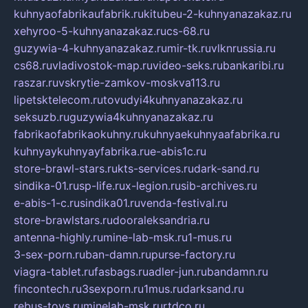
kuhnyaofabrikaufabrik.ru
kitubeu-2-kuhnyanazakaz.ru
xehyroo-5-kuhnyanazakaz.ru
cs-68.ru
guzywia-4-kuhnyanazakaz.ru
mir-tk.ru
vlknrussia.ru
cs68.ru
vladivostok-map.ru
video-seks.ru
bankaribi.ru
raszar.ru
vskrytie-zamkov-moskva113.ru
lipetsktelecom.ru
tovudyi4kuhnyanazakaz.ru
seksuzb.ru
guzywia4kuhnyanazakaz.ru
fabrikaofabrikaokuhny.ru
kuhnyaekuhnyaafabrika.ru
kuhnyaykuhnyayfabrika.ru
e-abis1c.ru
store-brawl-stars.ru
kts-services.ru
dark-sand.ru
sindika-01.ru
sp-life.ru
x-legion.ru
sib-archives.ru
e-abis-1-c.ru
sindika01.ru
venda-festival.ru
store-brawlstars.ru
dooraleksandria.ru
antenna-highly.ru
mine-lab-msk.ru
1-mus.ru
3-sex-porn.ru
ban-damn.ru
purse-factory.ru
viagra-tablet.ru
fasbags.ru
adler-jun.ru
bandamn.ru
fincontech.ru
3sexporn.ru
1mus.ru
darksand.ru
rebus-toys.ru
minelab-msk.ru
rtdco.ru