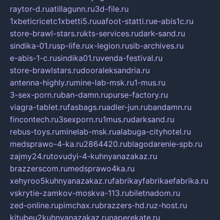
raytor-d.ru
atillagunn.ru
3d-file.ru
1xbeticricetc1xbetti5.ru
uafoot-statti.ru
e-abis1c.ru
store-brawl-stars.ru
kts-services.ru
dark-sand.ru
sindika-01.ru
sp-life.ru
x-legion.ru
sib-archives.ru
e-abis-1-c.ru
sindika01.ru
venda-festival.ru
store-brawlstars.ru
dooraleksandria.ru
antenna-highly.ru
mine-lab-msk.ru
1-mus.ru
3-sex-porn.ru
ban-damn.ru
purse-factory.ru
viagra-tablet.ru
fasbags.ru
adler-jun.ru
bandamn.ru
fincontech.ru
3sexporn.ru
1mus.ru
darksand.ru
rebus-toys.ru
minelab-msk.ru
alabuga-cityhotel.ru
medsprawo-4-ka.ru
2864420.ru
blagodarenie-spb.ru
zajmy24.ru
tovudyi-4-kuhnyanazakaz.ru
brazzerscom.ru
medsprawo4ka.ru
xehyroo5kuhnyanazakaz.ru
fabrikayfabrikaefabrika.ru
vskrytie-zamkov-moskva-113.ru
biletnadom.ru
zed-online.ru
pimchax.ru
brazzers-hd.ru
z-host.ru
kitubeu2kuhnyanazakaz.ru
naperekate.ru