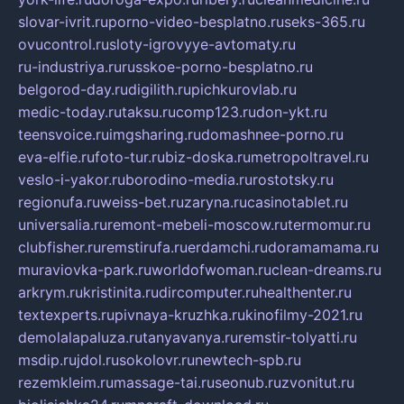
slovar-ivrit.ru
porno-video-besplatno.ru
seks-365.ru
ovucontrol.ru
sloty-igrovyye-avtomaty.ru
ru-industriya.ru
russkoe-porno-besplatno.ru
belgorod-day.ru
digilith.ru
pichkurovlab.ru
medic-today.ru
taksu.ru
comp123.ru
don-ykt.ru
teensvoice.ru
imgsharing.ru
domashnee-porno.ru
eva-elfie.ru
foto-tur.ru
biz-doska.ru
metropoltravel.ru
veslo-i-yakor.ru
borodino-media.ru
rostotsky.ru
regionufa.ru
weiss-bet.ru
zaryna.ru
casinotablet.ru
universalia.ru
remont-mebeli-moscow.ru
termomur.ru
clubfisher.ru
remstirufa.ru
erdamchi.ru
doramamama.ru
muraviovka-park.ru
worldofwoman.ru
clean-dreams.ru
arkrym.ru
kristinita.ru
dircomputer.ru
healthenter.ru
textexperts.ru
pivnaya-kruzhka.ru
kinofilmy-2021.ru
demolalapaluza.ru
tanyavanya.ru
remstir-tolyatti.ru
msdip.ru
jdol.ru
sokolovr.ru
newtech-spb.ru
rezemkleim.ru
massage-tai.ru
seonub.ru
zvonitut.ru