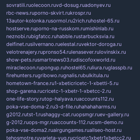
sovratili.ru
olecoon.ru
vd-dosug.ru
adonyev.ru
rbc-news.ru
porno-skvirt.ru
krospr.ru
13autor-kolonka.ru
sormol.ru
2rich.ru
hostel-65.ru
hostserve.ru
porno-na-russkom.ru
mishinlab.ru
neznobi.ru
bigfatcc.ru
habble.ru
starbucksvia.ru
delfinet.ru
silvernano.ru
elestal.ru
vektor-doroga.ru
velotrenajery.ru
pronso54.ru
lenasever.ru
lovinskix.ru
show-pets.ru
smartnews03.ru
discofoxworld.ru
miraclecoon.ru
pongup.ru
hostel65.ru
liura.ru
glasspb.ru
firehunters.ru
gribowo.ru
gnalis.ru
bulkitula.ru
hometown-france.ru
1-xbeticricetc-1-xbetti-5.ru
shop-garena.ru
cricetc-1-xbetr-1-xbetcc-2.ru
one-life-story.ru
top-halyava.ru
accounts112.ru
poka-vse-doma-2.ru
3-d-file.ru
hahahaharms.ru
g2012.ru
tst-1.ru
shaggy-cat.ru
opsmgr.ru
ev-gallery.ru
g-2012.ru
ops-mgr.ru
accounts-112.ru
csm-demo.ru
poka-vse-doma2.ru
airgungames.ru
allseo-host.ru
tehosmotre.ru
varieta-yug.ru
cricetc1xbetr1xbetcc2.ru