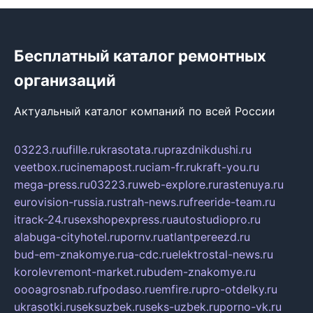
Бесплатный каталог ремонтных
организаций
Актуальный каталог компаний по всей России
03223.ru
ufille.ru
krasotata.ru
prazdnikdushi.ru
veetbox.ru
cinemapost.ru
ciam-fr.ru
kraft-you.ru
mega-press.ru
03223.ru
web-explore.ru
rastenuya.ru
eurovision-russia.ru
strah-news.ru
freeride-team.ru
itrack-24.ru
sexshopexpress.ru
autostudiopro.ru
alabuga-cityhotel.ru
pornv.ru
atlantpereezd.ru
bud-em-znakomye.ru
a-cdc.ru
elektrostal-news.ru
korolevremont-market.ru
budem-znakomye.ru
oooagrosnab.ru
fpodaso.ru
emfire.ru
pro-otdelky.ru
ukrasotki.ru
seksuzbek.ru
seks-uzbek.ru
porno-vk.ru