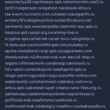
associaciya39.ru
primexpo.spb.ru
bezmorchin.ru
ia2.ru
cpt21.ru
ispecspb.ru
regahost.ru
kolosok-elita.ru
tae-kwon.ru
consrio.com.ru
insiam.ru
avegainfo.ru
archery161.ru
bigencyclica.ru
vlast16.ru
korru.net
sarmiento.spb.su
extelopedia.ru
lammin-suo.spb.ru
iskatour.spb.ru
snpi.org.ru
running-line.ru
krygeva-spa.ru
chel.net.ru
rust-loco.ru
dugshop.ru
hl-beta.spb.ru
school494.spb.ru
mymubaby.ru
epoha-metalband.ru
ngr.spb.ru
rusgosnews.com
dieselvostok.ru
24hostel.msk.ru
w-dev.ru
f-ship.ru
regsmi.ru
filmnetwork.ru
malinasp.ru
kinosvin.ru
h2o-salon.ru
malutkayork.ru
deltaprim.spb.ru
tango-perm.ru
gooddir.ru
sgv.su
multiki-online.com
webkrasotki.com
cherinvest.ru
detskiy-ostrov.ru
ankou.spb.ru
alvesta1.ru
pdf-creator.ru
nix-files.org.ru
sakhatoday.ru
elektrikersymboler.ru
sputnikyes.ru
golf2club.msk.ru
aeforums.ru
zallclub.ru
multimodal.msk.ru
habaigry.ru
haikko.ru
sobakopedia.ru