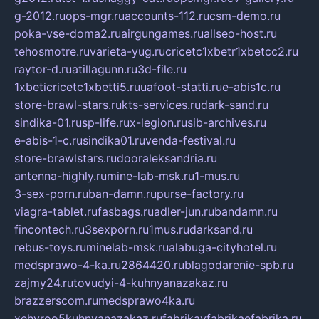
g-2012.ru
ops-mgr.ru
accounts-112.ru
csm-demo.ru
poka-vse-doma2.ru
airgungames.ru
allseo-host.ru
tehosmotre.ru
varieta-yug.ru
cricetc1xbetr1xbetcc2.ru
raytor-d.ru
atillagunn.ru
3d-file.ru
1xbeticricetc1xbetti5.ru
uafoot-statti.ru
e-abis1c.ru
store-brawl-stars.ru
kts-services.ru
dark-sand.ru
sindika-01.ru
sp-life.ru
x-legion.ru
sib-archives.ru
e-abis-1-c.ru
sindika01.ru
venda-festival.ru
store-brawlstars.ru
dooraleksandria.ru
antenna-highly.ru
mine-lab-msk.ru
1-mus.ru
3-sex-porn.ru
ban-damn.ru
purse-factory.ru
viagra-tablet.ru
fasbags.ru
adler-jun.ru
bandamn.ru
fincontech.ru
3sexporn.ru
1mus.ru
darksand.ru
rebus-toys.ru
minelab-msk.ru
alabuga-cityhotel.ru
medsprawo-4-ka.ru
2864420.ru
blagodarenie-spb.ru
zajmy24.ru
tovudyi-4-kuhnyanazakaz.ru
brazzerscom.ru
medsprawo4ka.ru
xehyroo5kuhnyanazakaz.ru
fabrikayfabrikaefabrika.ru