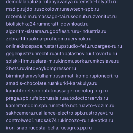
demolalapaluza.ru
tanyavanya.ru
remstir-tolyatti.ru
msdip.ru
jdol.ru
sokolovr.ru
newtech-spb.ru
rezemkleim.ru
massage-tai.ru
seonub.ru
zvonitut.ru
biolisichka24.ru
mncraft-download.ru
algoritm-sistema.ru
godflesh.ru
ru-industria.ru
zebra-tlt.ru
okna-proficom.ru
erynok.ru
onlinekinospace.ru
startupstudio-fefu.ru
zarges-ru.ru
gegenjustizunrecht.ru
autobalashov.ru
utrovortu.ru
spiski-firm.ru
elara-m.ru
kinomusorka.ru
mkcslava.ru
2bets.ru
vintovoykompressor.ru
birminghamvsfulham.ru
sarmat-komp.ru
pioneeri.ru
amadis-chocolate.ru
shkurki-karakulya.ru
kanotiforet.spb.ru
tutmassage.ru
ecolog.org.ru
praga.spb.ru
falcorussia.ru
autodoctorservis.ru
kamertondom.spb.ru
net-life.net.ru
avto-vozim.ru
sakhcamera.ru
alliance-electro.spb.ru
stroyavt.ru
controlweb1.ru
tdsak74.ru
kinzozo-ru.ru
kvotka.ru
iron-snab.ru
costa-bella.ru
eugrus.pp.ru