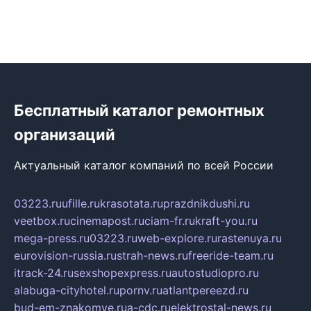
Бесплатный каталог ремонтных
организаций
Актуальный каталог компаний по всей России
03223.ru
ufille.ru
krasotata.ru
prazdnikdushi.ru
veetbox.ru
cinemapost.ru
ciam-fr.ru
kraft-you.ru
mega-press.ru
03223.ru
web-explore.ru
rastenuya.ru
eurovision-russia.ru
strah-news.ru
freeride-team.ru
itrack-24.ru
sexshopexpress.ru
autostudiopro.ru
alabuga-cityhotel.ru
pornv.ru
atlantpereezd.ru
bud-em-znakomye.ru
a-cdc.ru
elektrostal-news.ru