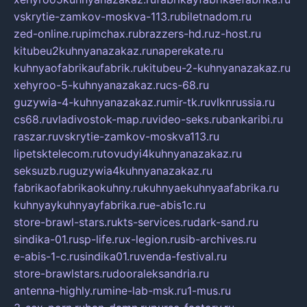
vskrytie-zamkov-moskva-113.ru
biletnadom.ru
zed-online.ru
pimchax.ru
brazzers-hd.ru
z-host.ru
kitubeu2kuhnyanazakaz.ru
naperekate.ru
kuhnyaofabrikaufabrik.ru
kitubeu-2-kuhnyanazakaz.ru
xehyroo-5-kuhnyanazakaz.ru
cs-68.ru
guzywia-4-kuhnyanazakaz.ru
mir-tk.ru
vlknrussia.ru
cs68.ru
vladivostok-map.ru
video-seks.ru
bankaribi.ru
raszar.ru
vskrytie-zamkov-moskva113.ru
lipetsktelecom.ru
tovudyi4kuhnyanazakaz.ru
seksuzb.ru
guzywia4kuhnyanazakaz.ru
fabrikaofabrikaokuhny.ru
kuhnyaekuhnyaafabrika.ru
kuhnyaykuhnyayfabrika.ru
e-abis1c.ru
store-brawl-stars.ru
kts-services.ru
dark-sand.ru
sindika-01.ru
sp-life.ru
x-legion.ru
sib-archives.ru
e-abis-1-c.ru
sindika01.ru
venda-festival.ru
store-brawlstars.ru
dooraleksandria.ru
antenna-highly.ru
mine-lab-msk.ru
1-mus.ru