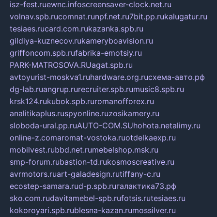
isz-fest.ru
ewnc.info
screensaver-clock.net.ru
volnav.spb.ru
comnat.ru
npf.net.ru
7bit.pp.ru
kalugatur.ru
tesiaes.ru
card.com.ru
kazanka.spb.ru
gildiya-kuznecov.ru
kameryboavision.ru
griffoncom.spb.ru
fabrika-emotsiy.ru
PARK-MATROSOVA.RU
agat.spb.ru
avtoyurist-moskva1.ru
hardware.org.ru
схема-авто.рф
dg-lab.ru
angrup.ru
recruiter.spb.ru
music8.spb.ru
krsk124.ru
kubok.spb.ru
romanofforex.ru
analitikaplus.ru
spyonline.ru
zosikamery.ru
sloboda-ural.pp.ru
AUTO-COM.SU
hohota.net
alimy.ru
online-z.com
aromat-vostoka.ru
otdelkaexp.ru
mobilvest.ru
bbd.net.ru
mebelshop.msk.ru
smp-forum.ru
bastion-td.ru
kosmoscreative.ru
avrmotors.ru
art-galadesign.ru
tiffany-c.ru
ecostep-samara.ru
d-p.spb.ru
галактика73.рф
sko.com.ru
davitamebel-spb.ru
fotsis.ru
tesiaes.ru
kokoroyari.spb.ru
blesna-kazan.ru
mossilver.ru