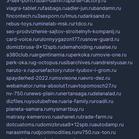
3-sex-porn.ru
ban-damn.ru
purse-factory.ru
viagra-tablet.ru
fasbags.ru
adler-jun.ru
bandamn.ru
fincontech.ru
3sexporn.ru
1mus.ru
darksand.ru
rebus-toys.ru
minelab-msk.ru
rtdco.ru
seo-prodvizhenie-sajtov-stroitelnyh-kompanij.ru
card-voice.ru
rulonnyygazon177.ru
snow-guard.ru
domizbrusa-9x12spb.ru
demaholding.ru
aalse.ru
a380club.ru
argentinamia.ru
perkoka.ru
movie-one.ru
perk-oka.ru
g-octopus.ru
sibarchives.ru
andreislyusar.ru
naruto-x.ru
pursefactory.ru
tor-lyubov-i-grom.ru
spayderhed-2022.ru
movieone.ru
evro-dez.ru
webamator.ru
ma-absolut1.ru
avtopomosch27.ru
nv-750.ru
news-plain.ru
nertansaga.ru
delanalad.ru
dizfiles.ru
youtubefree.ru
aria-family.ru
roadli.ru
planeta-samara.ru
mysmartbuy.ru
matrasy-kemerovo.ru
ashanet.ru
trade-farm.ru
dotcustoms.ru
domizbrusa9x12spb.ru
autodamp.ru
narasimha.ru
djcommodities.ru
nv750.ru
x-ton.ru