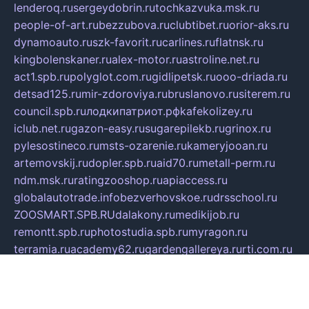
lenderoq.ru
sergeydobrin.ru
tochkazvuka.msk.ru
people-of-art.ru
bezzubova.ru
clubtibet.ru
orior-aks.ru
dynamoauto.ru
szk-favorit.ru
carlines.ru
flatnsk.ru
kingbolenskaner.ru
alex-motor.ru
astroline.net.ru
act1.spb.ru
polyglot.com.ru
gidlipetsk.ru
ooo-driada.ru
detsad125.ru
mir-zdoroviya.ru
bruslanovo.ru
siterem.ru
council.spb.ru
лодкипатриот.рф
kafekolizey.ru
iclub.net.ru
gazon-easy.ru
sugarepilekb.ru
grinox.ru
pylesostineco.ru
msts-ozarenie.ru
kameryjooan.ru
artemovskij.ru
dopler.spb.ru
aid70.ru
metall-perm.ru
ndm.msk.ru
ratingzooshop.ru
apiaccess.ru
globalautotrade.info
bezverhovskoe.ru
drsschool.ru
ZOOSMART.SPB.RU
dalakony.ru
medikijob.ru
remontt.spb.ru
photostudia.spb.ru
myragon.ru
terramia.ru
academy62.ru
gardengallereya.ru
rti.com.ru
artem-news.ru
biserinca.ru
krasnodarkurort.com
imshowtv.ru
mebel-v-tule.ru
mobtopik.ru
pcsecurity.net.ru
tool-sib.ru
multimetrunit.ru
sp-tour.ru