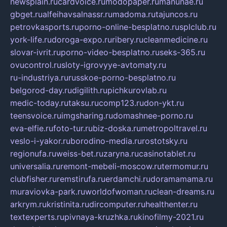
newsplain.ru
cardvoice.ru
modopaper.ru
manunae.ru
gbget.ru
alfeihavsalnassr.ru
madoma.ru
tajuncos.ru
petrovkasports.ru
porno-online-besplatno.ru
splclub.ru
york-life.ru
doroga-expo.ru
ribery.ru
cleanmedicine.ru
slovar-ivrit.ru
porno-video-besplatno.ru
seks-365.ru
ovucontrol.ru
sloty-igrovyye-avtomaty.ru
ru-industriya.ru
russkoe-porno-besplatno.ru
belgorod-day.ru
digilith.ru
pichkurovlab.ru
medic-today.ru
taksu.ru
comp123.ru
don-ykt.ru
teensvoice.ru
imgsharing.ru
domashnee-porno.ru
eva-elfie.ru
foto-tur.ru
biz-doska.ru
metropoltravel.ru
veslo-i-yakor.ru
borodino-media.ru
rostotsky.ru
regionufa.ru
weiss-bet.ru
zaryna.ru
casinotablet.ru
universalia.ru
remont-mebeli-moscow.ru
termomur.ru
clubfisher.ru
remstirufa.ru
erdamchi.ru
doramamama.ru
muraviovka-park.ru
worldofwoman.ru
clean-dreams.ru
arkrym.ru
kristinita.ru
dircomputer.ru
healthenter.ru
textexperts.ru
pivnaya-kruzhka.ru
kinofilmy-2021.ru