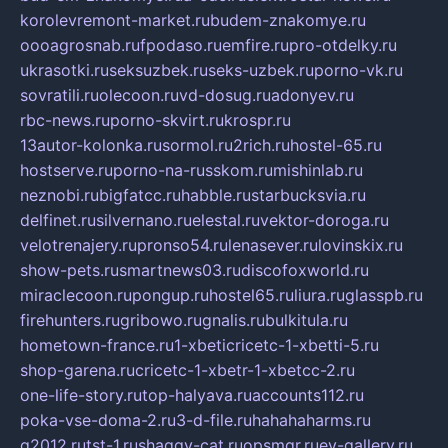
korolevremont-market.ru
budem-znakomye.ru
oooagrosnab.ru
fpodaso.ru
emfire.ru
pro-otdelky.ru
ukrasotki.ru
seksuzbek.ru
seks-uzbek.ru
porno-vk.ru
sovratili.ru
olecoon.ru
vd-dosug.ru
adonyev.ru
rbc-news.ru
porno-skvirt.ru
krospr.ru
13autor-kolonka.ru
sormol.ru
2rich.ru
hostel-65.ru
hostserve.ru
porno-na-russkom.ru
mishinlab.ru
neznobi.ru
bigfatcc.ru
habble.ru
starbucksvia.ru
delfinet.ru
silvernano.ru
elestal.ru
vektor-doroga.ru
velotrenajery.ru
pronso54.ru
lenasever.ru
lovinskix.ru
show-pets.ru
smartnews03.ru
discofoxworld.ru
miraclecoon.ru
pongup.ru
hostel65.ru
liura.ru
glasspb.ru
firehunters.ru
gribowo.ru
gnalis.ru
bulkitula.ru
hometown-france.ru
1-xbeticricetc-1-xbetti-5.ru
shop-garena.ru
cricetc-1-xbetr-1-xbetcc-2.ru
one-life-story.ru
top-halyava.ru
accounts112.ru
poka-vse-doma-2.ru
3-d-file.ru
hahahaharms.ru
g2012.ru
tst-1.ru
shaggy-cat.ru
opsmgr.ru
ev-gallery.ru