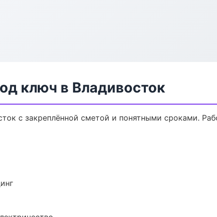
од ключ в Владивосток
сток с закреплённой сметой и понятными сроками. Ра
динг