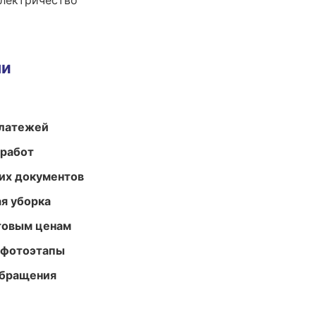
электричество
ми
платежей
 работ
их документов
ая уборка
птовым ценам
 фотоэтапы
обращения