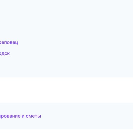
реповец
одск
ирование и сметы