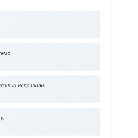
уемо.
ативно исправили.
у.