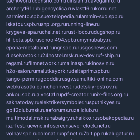
tae-kwon.ru
consrio.com.ru
insiam.ru
avegainfo.ru
archery161.ru
bigencyclica.ru
vlast16.ru
korru.net
sarmiento.spb.su
extelopedia.ru
lammin-suo.spb.ru
iskatour.spb.ru
snpi.org.ru
running-line.ru
krygeva-spa.ru
chel.net.ru
rust-loco.ru
dugshop.ru
hl-beta.spb.ru
school494.spb.ru
mymubaby.ru
epoha-metalband.ru
ngr.spb.ru
rusgosnews.com
dieselvostok.ru
24hostel.msk.ru
w-dev.ru
f-ship.ru
regsmi.ru
filmnetwork.ru
malinasp.ru
kinosvin.ru
h2o-salon.ru
malutkayork.ru
deltaprim.spb.ru
tango-perm.ru
gooddir.ru
sgv.su
multiki-online.com
webkrasotki.com
cherinvest.ru
detskiy-ostrov.ru
ankou.spb.ru
alvesta1.ru
pdf-creator.ru
nix-files.org.ru
sakhatoday.ru
elektrikersymboler.ru
sputnikyes.ru
golf2club.msk.ru
aeforums.ru
zallclub.ru
multimodal.msk.ru
habaigry.ru
haikko.ru
sobakopedia.ru
isz-fest.ru
ewnc.info
screensaver-clock.net.ru
volnav.spb.ru
comnat.ru
npf.net.ru
7bit.pp.ru
kalugatur.ru