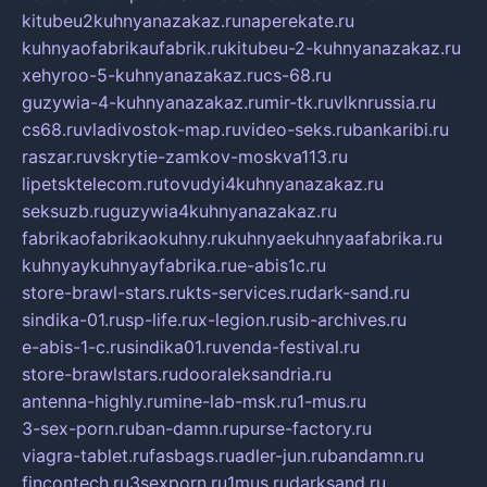
kitubeu2kuhnyanazakaz.ru
naperekate.ru
kuhnyaofabrikaufabrik.ru
kitubeu-2-kuhnyanazakaz.ru
xehyroo-5-kuhnyanazakaz.ru
cs-68.ru
guzywia-4-kuhnyanazakaz.ru
mir-tk.ru
vlknrussia.ru
cs68.ru
vladivostok-map.ru
video-seks.ru
bankaribi.ru
raszar.ru
vskrytie-zamkov-moskva113.ru
lipetsktelecom.ru
tovudyi4kuhnyanazakaz.ru
seksuzb.ru
guzywia4kuhnyanazakaz.ru
fabrikaofabrikaokuhny.ru
kuhnyaekuhnyaafabrika.ru
kuhnyaykuhnyayfabrika.ru
e-abis1c.ru
store-brawl-stars.ru
kts-services.ru
dark-sand.ru
sindika-01.ru
sp-life.ru
x-legion.ru
sib-archives.ru
e-abis-1-c.ru
sindika01.ru
venda-festival.ru
store-brawlstars.ru
dooraleksandria.ru
antenna-highly.ru
mine-lab-msk.ru
1-mus.ru
3-sex-porn.ru
ban-damn.ru
purse-factory.ru
viagra-tablet.ru
fasbags.ru
adler-jun.ru
bandamn.ru
fincontech.ru
3sexporn.ru
1mus.ru
darksand.ru