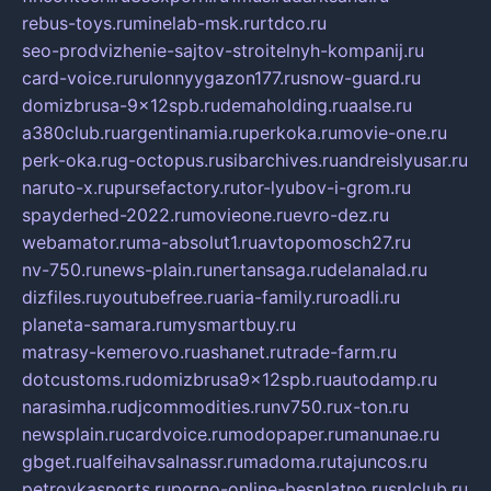
rebus-toys.ru
minelab-msk.ru
rtdco.ru
seo-prodvizhenie-sajtov-stroitelnyh-kompanij.ru
card-voice.ru
rulonnyygazon177.ru
snow-guard.ru
domizbrusa-9x12spb.ru
demaholding.ru
aalse.ru
a380club.ru
argentinamia.ru
perkoka.ru
movie-one.ru
perk-oka.ru
g-octopus.ru
sibarchives.ru
andreislyusar.ru
naruto-x.ru
pursefactory.ru
tor-lyubov-i-grom.ru
spayderhed-2022.ru
movieone.ru
evro-dez.ru
webamator.ru
ma-absolut1.ru
avtopomosch27.ru
nv-750.ru
news-plain.ru
nertansaga.ru
delanalad.ru
dizfiles.ru
youtubefree.ru
aria-family.ru
roadli.ru
planeta-samara.ru
mysmartbuy.ru
matrasy-kemerovo.ru
ashanet.ru
trade-farm.ru
dotcustoms.ru
domizbrusa9x12spb.ru
autodamp.ru
narasimha.ru
djcommodities.ru
nv750.ru
x-ton.ru
newsplain.ru
cardvoice.ru
modopaper.ru
manunae.ru
gbget.ru
alfeihavsalnassr.ru
madoma.ru
tajuncos.ru
petrovkasports.ru
porno-online-besplatno.ru
splclub.ru