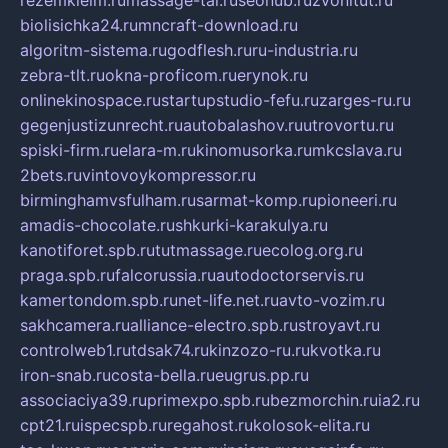
rezemkleim.ru
massage-tai.ru
seonub.ru
zvonitut.ru
biolisichka24.ru
mncraft-download.ru
algoritm-sistema.ru
godflesh.ru
ru-industria.ru
zebra-tlt.ru
okna-proficom.ru
erynok.ru
onlinekinospace.ru
startupstudio-fefu.ru
zarges-ru.ru
gegenjustizunrecht.ru
autobalashov.ru
utrovortu.ru
spiski-firm.ru
elara-m.ru
kinomusorka.ru
mkcslava.ru
2bets.ru
vintovoykompressor.ru
birminghamvsfulham.ru
sarmat-komp.ru
pioneeri.ru
amadis-chocolate.ru
shkurki-karakulya.ru
kanotiforet.spb.ru
tutmassage.ru
ecolog.org.ru
praga.spb.ru
falcorussia.ru
autodoctorservis.ru
kamertondom.spb.ru
net-life.net.ru
avto-vozim.ru
sakhcamera.ru
alliance-electro.spb.ru
stroyavt.ru
controlweb1.ru
tdsak74.ru
kinzozo-ru.ru
kvotka.ru
iron-snab.ru
costa-bella.ru
eugrus.pp.ru
associaciya39.ru
primexpo.spb.ru
bezmorchin.ru
ia2.ru
cpt21.ru
ispecspb.ru
regahost.ru
kolosok-elita.ru