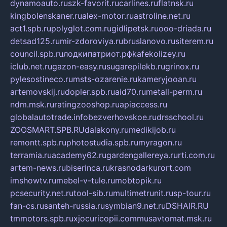
dynamoauto.ru
szk-favorit.ru
carlines.ru
flatnsk.ru
kingbolenskaner.ru
alex-motor.ru
astroline.net.ru
act1.spb.ru
polyglot.com.ru
gidlipetsk.ru
ooo-driada.ru
detsad125.ru
mir-zdoroviya.ru
bruslanovo.ru
siterem.ru
council.spb.ru
лодкипатриот.рф
kafekolizey.ru
iclub.net.ru
gazon-easy.ru
sugarepilekb.ru
grinox.ru
pylesostineco.ru
msts-ozarenie.ru
kameryjooan.ru
artemovskij.ru
dopler.spb.ru
aid70.ru
metall-perm.ru
ndm.msk.ru
ratingzooshop.ru
apiaccess.ru
globalautotrade.info
bezverhovskoe.ru
drsschool.ru
ZOOSMART.SPB.RU
dalakony.ru
medikijob.ru
remontt.spb.ru
photostudia.spb.ru
myragon.ru
terramia.ru
academy62.ru
gardengallereya.ru
rti.com.ru
artem-news.ru
biserinca.ru
krasnodarkurort.com
imshowtv.ru
mebel-v-tule.ru
mobtopik.ru
pcsecurity.net.ru
tool-sib.ru
multimetrunit.ru
sp-tour.ru
fan-cs.ru
santeh-russia.ru
symbian9.net.ru
DSHAIR.RU
tmmotors.spb.ru
xjocuricopii.com
musavtomat.msk.ru