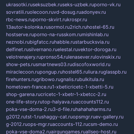
ukrasotki.ru
seksuzbek.ru
seks-uzbek.ru
porno-vk.ru
sovratili.ru
olecoon.ru
vd-dosug.ru
adonyev.ru
rbc-news.ru
porno-skvirt.ru
krospr.ru
13autor-kolonka.ru
sormol.ru
2rich.ru
hostel-65.ru
hostserve.ru
porno-na-russkom.ru
mishinlab.ru
neznobi.ru
bigfatcc.ru
habble.ru
starbucksvia.ru
delfinet.ru
silvernano.ru
elestal.ru
vektor-doroga.ru
velotrenajery.ru
pronso54.ru
lenasever.ru
lovinskix.ru
show-pets.ru
smartnews03.ru
discofoxworld.ru
miraclecoon.ru
pongup.ru
hostel65.ru
liura.ru
glasspb.ru
firehunters.ru
gribowo.ru
gnalis.ru
bulkitula.ru
hometown-france.ru
1-xbeticricetc-1-xbetti-5.ru
shop-garena.ru
cricetc-1-xbetr-1-xbetcc-2.ru
one-life-story.ru
top-halyava.ru
accounts112.ru
poka-vse-doma-2.ru
3-d-file.ru
hahahaharms.ru
g2012.ru
tst-1.ru
shaggy-cat.ru
opsmgr.ru
ev-gallery.ru
g-2012.ru
ops-mgr.ru
accounts-112.ru
csm-demo.ru
poka-vse-doma2.ru
airgungames.ru
allseo-host.ru