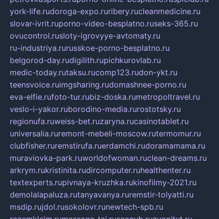
york-life.ru
doroga-expo.ru
ribery.ru
cleanmedicine.ru
slovar-ivrit.ru
porno-video-besplatno.ru
seks-365.ru
ovucontrol.ru
sloty-igrovyye-avtomaty.ru
ru-industriya.ru
russkoe-porno-besplatno.ru
belgorod-day.ru
digilith.ru
pichkurovlab.ru
medic-today.ru
taksu.ru
comp123.ru
don-ykt.ru
teensvoice.ru
imgsharing.ru
domashnee-porno.ru
eva-elfie.ru
foto-tur.ru
biz-doska.ru
metropoltravel.ru
veslo-i-yakor.ru
borodino-media.ru
rostotsky.ru
regionufa.ru
weiss-bet.ru
zaryna.ru
casinotablet.ru
universalia.ru
remont-mebeli-moscow.ru
termomur.ru
clubfisher.ru
remstirufa.ru
erdamchi.ru
doramamama.ru
muraviovka-park.ru
worldofwoman.ru
clean-dreams.ru
arkrym.ru
kristinita.ru
dircomputer.ru
healthenter.ru
textexperts.ru
pivnaya-kruzhka.ru
kinofilmy-2021.ru
demolalapaluza.ru
tanyavanya.ru
remstir-tolyatti.ru
msdip.ru
jdol.ru
sokolovr.ru
newtech-spb.ru