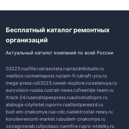
Бесплатный каталог ремонтных
организаций
Актуальный каталог компаний по всей России
03223.ru
ufille.ru
krasotata.ru
prazdnikdushi.ru
veetbox.ru
cinemapost.ru
ciam-fr.ru
kraft-you.ru
mega-press.ru
03223.ru
web-explore.ru
rastenuya.ru
eurovision-russia.ru
strah-news.ru
freeride-team.ru
itrack-24.ru
sexshopexpress.ru
autostudiopro.ru
alabuga-cityhotel.ru
pornv.ru
atlantpereezd.ru
bud-em-znakomye.ru
a-cdc.ru
elektrostal-news.ru
korolevremont-market.ru
budem-znakomye.ru
oooagrosnab.ru
fpodaso.ru
emfire.ru
pro-otdelky.ru