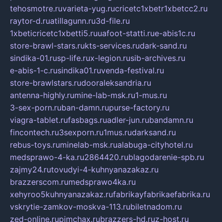
tehosmotre.ru
varieta-yug.ru
cricetc1xbetr1xbetcc2.ru
raytor-d.ru
atillagunn.ru
3d-file.ru
1xbeticricetc1xbetti5.ru
uafoot-statti.ru
e-abis1c.ru
store-brawl-stars.ru
kts-services.ru
dark-sand.ru
sindika-01.ru
sp-life.ru
x-legion.ru
sib-archives.ru
e-abis-1-c.ru
sindika01.ru
venda-festival.ru
store-brawlstars.ru
dooraleksandria.ru
antenna-highly.ru
mine-lab-msk.ru
1-mus.ru
3-sex-porn.ru
ban-damn.ru
purse-factory.ru
viagra-tablet.ru
fasbags.ru
adler-jun.ru
bandamn.ru
fincontech.ru
3sexporn.ru
1mus.ru
darksand.ru
rebus-toys.ru
minelab-msk.ru
alabuga-cityhotel.ru
medsprawo-4-ka.ru
2864420.ru
blagodarenie-spb.ru
zajmy24.ru
tovudyi-4-kuhnyanazakaz.ru
brazzerscom.ru
medsprawo4ka.ru
xehyroo5kuhnyanazakaz.ru
fabrikayfabrikaefabrika.ru
vskrytie-zamkov-moskva-113.ru
biletnadom.ru
zed-online.ru
pimchax.ru
brazzers-hd.ru
z-host.ru