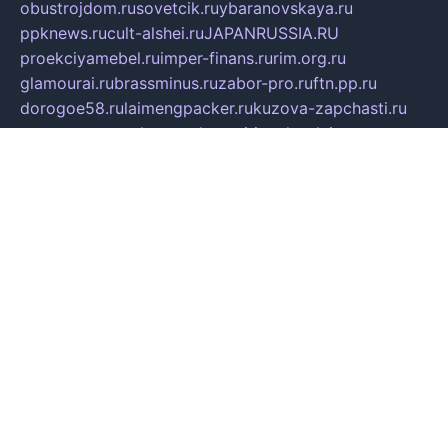
obustrojdom.ru
sovetcik.ru
ybaranovskaya.ru
ppknews.ru
cult-alshei.ru
JAPANRUSSIA.RU
proekciyamebel.ru
imper-finans.ru
rim.org.ru
glamourai.ru
brassminus.ru
zabor-pro.ru
ftn.pp.ru
dorogoe58.ru
laimengpacker.ru
kuzova-zapchasti.ru
sageerp.ru
taxodrom.ru
dsrazvitie.ru
hardcity.net.ru
ratinghomegames.ru
topservice25.ru
gubernyan.ru
gtglasslined.ru
ii4.ru
tssport.spb.ru
andorra24.com
blackwallstreet.ru
oboimos.ru
optim-doors.com.ru
ikuch.ru
nycr.org.ru
npa21.ru
vremya-ch.spb.ru
desert000.ru
ivtorgi.ru
ifiori.ru
catalog-statei.ru
dcv.org.ru
spetsmaster174.ru
ipkameryhiseeu.ru
dum26.ru
ruspol.spb.ru
fr-opendp.ru
kam-solnyshko.ru
cheyenne-arapaho.ru
sevzapmetal.spb.ru
ted-lapidus.spb.ru
parasite-eliminator.ru
sigma-complete.ru
modernworld.ru
dama-moda.ru
eholot-group.ru
sk-nvkz.ru
DRONGOLD.RU
democratia2.ru
i-farmer.ru
mass-sport.org