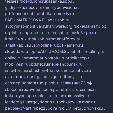
tesiaes.ru
card.com.ru
kazanka.spb.ru
gildiya-kuznecov.ru
kameryboavision.ru
griffoncom.spb.ru
fabrika-emotsiy.ru
PARK-MATROSOVA.RU
agat.spb.ru
avtoyurist-moskva1.ru
hardware.org.ru
схема-авто.рф
dg-lab.ru
angrup.ru
recruiter.spb.ru
music8.spb.ru
krsk124.ru
kubok.spb.ru
romanofforex.ru
analitikaplus.ru
spyonline.ru
zosikamery.ru
sloboda-ural.pp.ru
AUTO-COM.SU
hohota.net
alimy.ru
online-z.com
aromat-vostoka.ru
otdelkaexp.ru
mobilvest.ru
bbd.net.ru
mebelshop.msk.ru
smp-forum.ru
bastion-td.ru
kosmoscreative.ru
avrmotors.ru
art-galadesign.ru
tiffany-c.ru
ecostep-samara.ru
d-p.spb.ru
галактика73.рф
sko.com.ru
davitamebel-spb.ru
fotsis.ru
tesiaes.ru
kokoroyari.spb.ru
blesna-kazan.ru
mossilver.ru
lenderoq.ru
sergeydobrin.ru
tochkazvuka.msk.ru
people-of-art.ru
bezzubova.ru
clubtibet.ru
orior-aks.ru