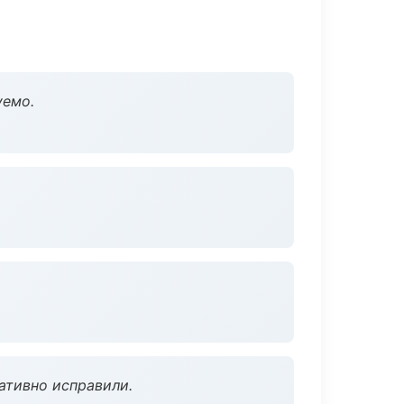
уемо.
ативно исправили.