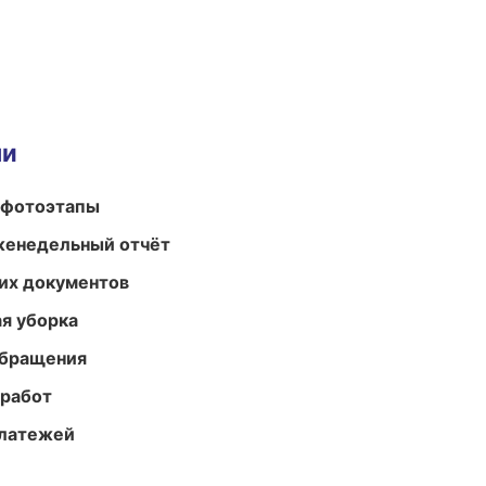
ми
 фотоэтапы
женедельный отчёт
их документов
ая уборка
обращения
 работ
платежей