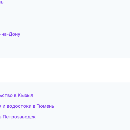
ль
-на-Дону
льство в Кызыл
 и водостоки в Тюмень
 в Петрозаводск