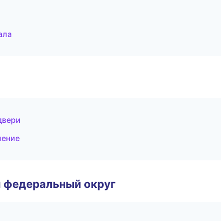
ала
двери
ление
 федеральный округ