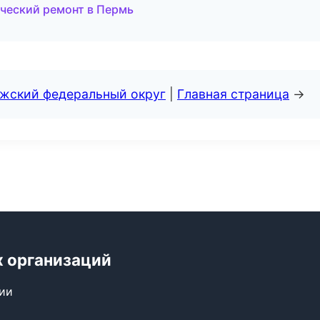
ческий ремонт в Пермь
лжский федеральный округ
|
Главная страница
→
х организаций
сии