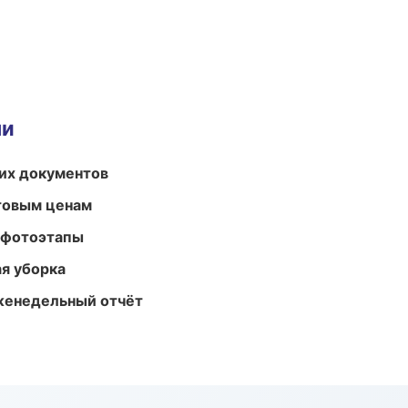
ми
их документов
птовым ценам
 фотоэтапы
ая уборка
женедельный отчёт