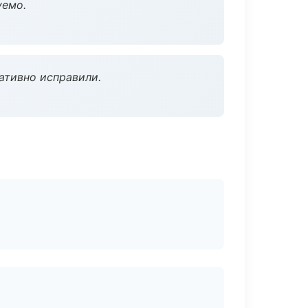
уемо.
ативно исправили.