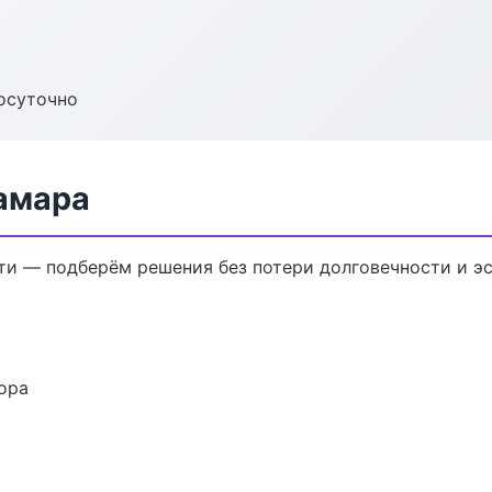
осуточно
амара
и — подберём решения без потери долговечности и эс
ора