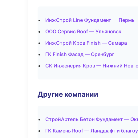
ИнжСтрой Line Фундамент — Пермь
ООО Сервис Roof — Ульяновск
ИнжСтрой Кров Finish — Самара
ГК Finish Фасад — Оренбург
СК Инженерия Кров — Нижний Новг
Другие компании
СтройАртель Бетон Фундамент — Окн
ГК Камень Roof — Ландшафт и благо